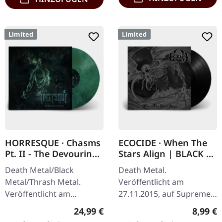
Limited
Limited
HORRESQUE · Chasms
ECOCIDE · When The
Pt. II - The Devouring
Stars Align | BLACK 7"
Exorbitance |
EP
Death Metal/Black
Death Metal.
MARBLED LP
Metal/Thrash Metal.
Veröffentlicht am
Veröffentlicht am
27.11.2015, auf Supreme
22.03.2024, auf Supreme
Chaos Records. Schweres
Regulärer Preis:
Regulär
24,99 €
8,99 €
Chaos Records. Exklusives
schwarzes 7" Vinyl im