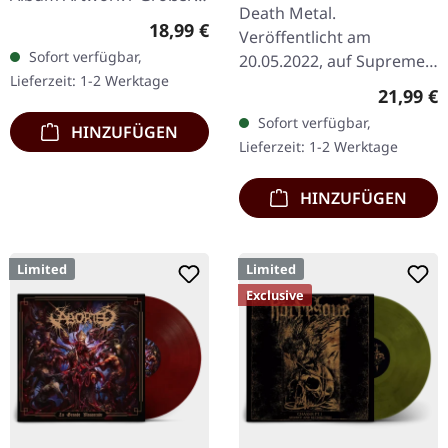
Death Metal.
stilisierter Käfer 80%
Regulärer Preis:
18,99 €
Veröffentlicht am
Baumwolle, 20% Polyester
Sofort verfügbar,
20.05.2022, auf Supreme
Lieferzeit: 1-2 Werktage
Chaos Records.
Reguläre
21,99 €
Transparent Beige/Bier
Sofort verfügbar,
HINZUFÜGEN
180g Vinyl mit Insert im
Lieferzeit: 1-2 Werktage
schweren, matten Cover.…
HINZUFÜGEN
Limited
Limited
Exclusive