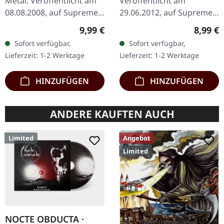
Metal. Veröffentlicht am
Veröffentlicht am
08.08.2008, auf Supreme
29.06.2012, auf Supreme
Chaos Records. Limitierte
Chaos Records. CD im
Regulärer Preis:
Regulär
9,99 €
8,99 €
CD-Version im DigiPak mit
Jewelcase mit 8-seitigem
Sofort verfügbar,
Sofort verfügbar,
12-seitgem Booklet.…
Booklet. Hier gibt es nicht
Lieferzeit: 1-2 Werktage
Lieferzeit: 1-2 Werktage
weniger als modernen…
HINZUFÜGEN
HINZUFÜGEN
ANDERE KAUFTEN AUCH
Limited
Angebot
Limited
NOCTE OBDUCTA ·