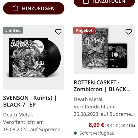
HINZUFÜGEN
HINZUFÜGEN
Limited
Angebot
ROTTEN CASKET ·
Zombicron | BLACK
TAPE
SVENSON · Ruin(s) |
Death Metal.
BLACK 7" EP
Veröffentlicht am
25.08.2023, auf Supreme
Death Metal.
Chaos Records. Schwarze
Veröffentlicht am
Verkaufspreis:
Regulärer Preis:
8,99 €
9,99 €
(-10.01%)
Musik-Kassette, 12-seitige
19.08.2022, auf Supreme
Sofort verfügbar,
J-Card (!), Body komplett
Chaos Records. Schwarze