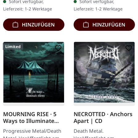
Sofort verfügbar,
Sofort verfügbar,
'Malstrom
dicken Cover. Limitiert auf
Lieferzeit: 1-2 Werktage
Lieferzeit: 1-2 Werktage
Clear/Grün/Schwarz
200 handnummerierte…
marmoriertes'…
HINZUFÜGEN
HINZUFÜGEN
Limited
MOURNING RISE · 5
NECROTTED · Anchors
Ways to Illuminate
Apart | CD
Silence | DIGIPAK CD
Progressive Metal/Death
Death Metal.