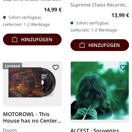
Supreme Chaos Records.
Limitierte CD im DigiPak
Regulärer Preis:
14,99 €
Erstauflage im DigiPak
mit 8-seitigem Booklet,
Reguläre
13,99 €
Sofort verfügbar,
mit 8-seitigem Booklet.
nur 250
Sofort verfügbar,
Lieferzeit: 1-2 Werktage
"Mossweaver"
handnummerierte…
Lieferzeit: 1-2 Werktage
transformiert…
HINZUFÜGEN
HINZUFÜGEN
Limited
MOTOROWL · This
House has no Center |
DIGIPAK CD
Doom
ALCEST · Souvenirs