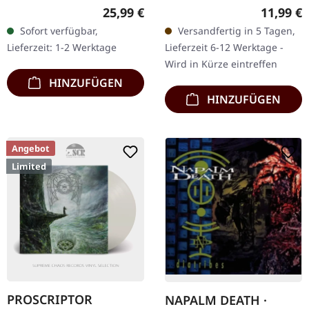
Records. Schwarzes Vinyl,
Blade Records. CD im
Regulärer Preis:
Reguläre
25,99 €
11,99 €
Remasterd. Die 2023er
Jewelcase. "Those Once
Sofort verfügbar,
Versandfertig in 5 Tagen,
remasterte Ausgabe von
Loyal" ist ein
Lieferzeit: 1-2 Werktage
Lieferzeit 6-12 Werktage -
Pestilence's "Spheres"…
monumentales Zeugnis
Wird in Kürze eintreffen
für Bolt…
HINZUFÜGEN
HINZUFÜGEN
Angebot
Limited
PROSCRIPTOR
NAPALM DEATH ·