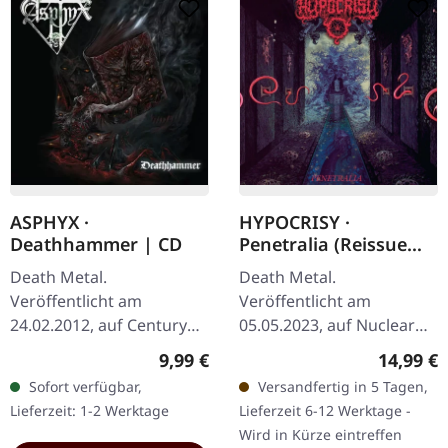
ASPHYX ·
HYPOCRISY ·
Deathhammer | CD
Penetralia (Reissue
2023) | CD
Death Metal.
Death Metal.
Veröffentlicht am
Veröffentlicht am
24.02.2012, auf Century
05.05.2023, auf Nuclear
Media Records. Jewelcase
Blast Records. CD im
Regulärer Preis:
Reguläre
9,99 €
14,99 €
CD Bei seiner
Jewelcase. Drei Jahrzehnte
Sofort verfügbar,
Versandfertig in 5 Tagen,
Veröffentlichung im Jahr
später trifft Hypocrisys
Lieferzeit: 1-2 Werktage
Lieferzeit 6-12 Werktage -
2012 eroberte Asphyx's…
Debüt „Penetralia"…
Wird in Kürze eintreffen