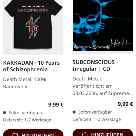
SUBCONSCIOUS ·
KARKADAN · 10 Years
Irregular | CD
of Schizophrenia |
LONGSLEEVE
Death Metal.
Death Metal. 100%
Veröffentlicht am
Baumwolle
03.03.2006, auf Supreme
Chaos Records. CD im
Regulär
9,99 €
Regulärer Preis:
9,99 €
Jewelcase mit 8-seitigem
Sofort verfügbar,
Sofort verfügbar,
Booklet. Subconscious
Lieferzeit: 1-2 Werktage
Lieferzeit: 1-2 Werktage
liefern mit "Irregular"…
HINZUFÜGEN
HINZUFÜGEN