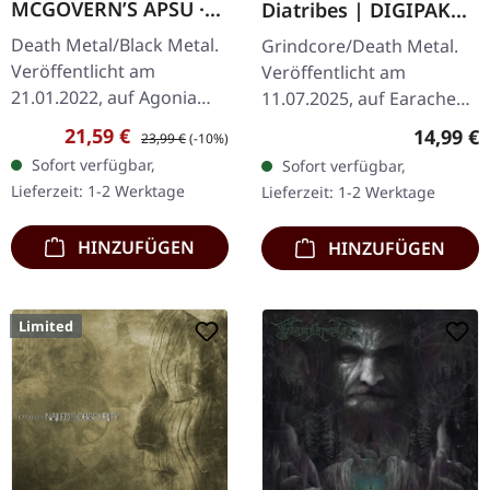
MCGOVERN’S APSU ·
Diatribes | DIGIPAK
Proscriptor
CD
Death Metal/Black Metal.
Grindcore/Death Metal.
Mcgovern’s Apsu |
Veröffentlicht am
Veröffentlicht am
CLEAR LP
21.01.2022, auf Agonia
11.07.2025, auf Earache
Records. Clear Vinyl im
Records. CD im Digipak.
Verkaufspreis:
Regulärer Preis:
Reguläre
21,59 €
14,99 €
23,99 €
(-10%)
Gatefold-Cover. Limitiert
Mann, was für eine
Sofort verfügbar,
Sofort verfügbar,
auf 612
vernichtende Rückkehr
Lieferzeit: 1-2 Werktage
Lieferzeit: 1-2 Werktage
handnummerierte
zur Hochform das…
Exemplare…
HINZUFÜGEN
HINZUFÜGEN
Limited