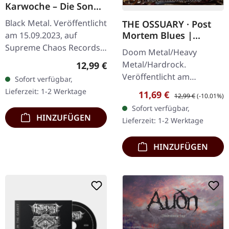
Karwoche – Die Sonne
der Toten pulsiert |
Black Metal. Veröffentlicht
THE OSSUARY · Post
DIGIPAK CD
Mortem Blues |
am 15.09.2023, auf
DIGIPAK CD
Supreme Chaos Records.
Doom Metal/Heavy
Digipak-Version mit 12-
Metal/Hardrock.
Regulärer Preis:
12,99 €
seitigem Booklet, limitiert
Veröffentlicht am
Sofort verfügbar,
auf nur 500 Exemplare.
17.02.2017, auf Supreme
Lieferzeit: 1-2 Werktage
Verkaufspreis:
Regulärer Preis:
11,69 €
Im…
12,99 €
(-10.01%)
Chaos Records. Limitierte
Sofort verfügbar,
Erstauflage als Digipak.
HINZUFÜGEN
Lieferzeit: 1-2 Werktage
Debüt-Album der…
HINZUFÜGEN