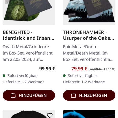
BENIGHTED ·
THRONEHAMMER ·
Identisick and Insane
Usurper of the Oaken
Cephalic Production |
Throne | WOODEN LP
Death Metal/Grindcore.
Epic Metal/Doom
INSANE WOODEN
BOX SET
Im Box Set, veröffentlicht
Metal/Death Metal. Im
BOXSET
am 22.03.2024, auf
Box Set, veröffentlicht am
Supreme Chaos Records.
08.03.2024, auf Supreme
Regulärer Preis:
Verkaufspreis:
Regulärer Preis:
99,99 €
79,99 €
89,99 €
(-11.11%)
Schwere graue Holzbox
Chaos Records. Ultra
Sofort verfügbar,
Sofort verfügbar,
mit den Alben 'Identisick'
schwere, handgearbeitete
Lieferzeit: 1-2 Werktage
Lieferzeit: 1-2 Werktage
und…
Holzbox mit…
HINZUFÜGEN
HINZUFÜGEN