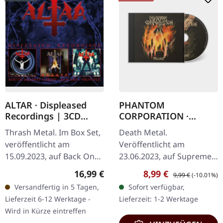
ALTAR · Displeased
PHANTOM
Recordings | 3CD
CORPORATION ·
BOXSET
Fallout | CD
Thrash Metal. Im Box Set,
Death Metal.
veröffentlicht am
Veröffentlicht am
15.09.2023, auf Back On
23.06.2023, auf Supreme
Black. 3CD Boxset in
Chaos Records. Reguläre
Regulärer Preis:
Verkaufspreis:
Regulärer Preis:
16,99 €
8,99 €
9,99 €
(-10.01%)
Slipcase-Verpackung.
Jewelcase-Auflage mit 12-
Versandfertig in 5 Tagen,
Sofort verfügbar,
Enthält eine umfassende
seitigem Booklet. Death
Lieferzeit 6-12 Werktage -
Lieferzeit: 1-2 Werktage
Sammlung von…
Crust the brutal way:…
Wird in Kürze eintreffen