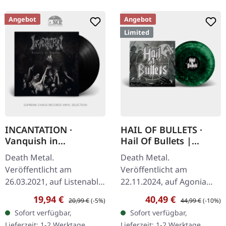
Angebot
Angebot
Limited
INCANTATION ·
HAIL OF BULLETS ·
Vanquish in
Hail Of Bullets |
Vengeance | BLACK LP
GREEN SUPER
Death Metal.
Death Metal.
MARBLED LP
Veröffentlicht am
Veröffentlicht am
26.03.2021, auf Listenable
22.11.2024, auf Agonia
Records. Schwarzes Vinyl
Records. Grün/schwarz
Verkaufspreis:
Regulärer Preis:
Verkaufspreis:
Regulärer Preis:
19,94 €
40,49 €
20,99 €
(-5%)
44,99 €
(-10%)
im Standard-Cover.
Splatter/Marbled Vinyl mit
Sofort verfügbar,
Sofort verfügbar,
Incantations neuntes
Etching auf der B-Seite.
Lieferzeit: 1-2 Werktage
Lieferzeit: 1-2 Werktage