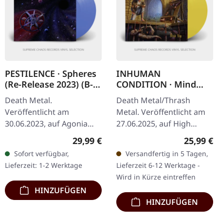
PESTILENCE · Spheres
INHUMAN
(Re-Release 2023) (B-
CONDITION · Mind
Stock) |
Trap | PISS YELLOW
Death Metal.
Death Metal/Thrash
TRANSPARENT BLUE
LP
Veröffentlicht am
Metal. Veröffentlicht am
LP
30.06.2023, auf Agonia
27.06.2025, auf High
Records. Transparent
Roller Records.
Regulärer Preis:
Reguläre
29,99 €
25,99 €
navy blaues Vinyl,
Transparent gelbes Vinyl,
Sofort verfügbar,
Versandfertig in 5 Tagen,
Remastered. Limitiert auf
425g schweres Cover,
Lieferzeit: 1-2 Werktage
Lieferzeit 6-12 Werktage -
600 Exemplare. B-Stock:
Insert, Download Code…
Wird in Kürze eintreffen
Cover…
HINZUFÜGEN
HINZUFÜGEN