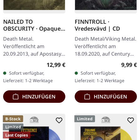
NAILED TO
FINNTROLL ·
OBSCURITY · Opaque |
Vredesvävd | CD
DIGIPAK CD
Death Metal.
Death Metal/Viking Metal.
Veröffentlicht am
Veröffentlicht am
20.09.2013, auf Apostasy
18.09.2020, auf Century
Records. Limitierte
Media Records. CD im
Regulärer Preis:
Regulär
12,99 €
9,99 €
Auflage als CD im DigiPak.
Jewelcase. Finntroll, die
Sofort verfügbar,
Sofort verfügbar,
Die deutsche Death
finnische Band, die eine…
Lieferzeit: 1-2 Werktage
Lieferzeit: 1-2 Werktage
Metal-Formation Nailed
To…
HINZUFÜGEN
HINZUFÜGEN
B-Stock
Limited
Limited
Last Copies