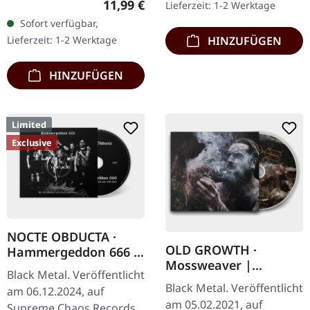
Regulärer Preis:
11,99 €
Lieferzeit: 1-2 Werktage
bedruckt,…
7"-Single mit Memorial-
Sofort verfügbar,
Etching auf der B-Seite,
Lieferzeit: 1-2 Werktage
HINZUFÜGEN
limitiert auf 200…
HINZUFÜGEN
Limited
Exclusive
NOCTE OBDUCTA ·
OLD GROWTH ·
Hammergeddon 666 |
Mossweaver |
DIGIPAK CD
Black Metal. Veröffentlicht
DIGIPAK CD
Black Metal. Veröffentlicht
am 06.12.2024, auf
am 05.02.2021, auf
Supreme Chaos Records.