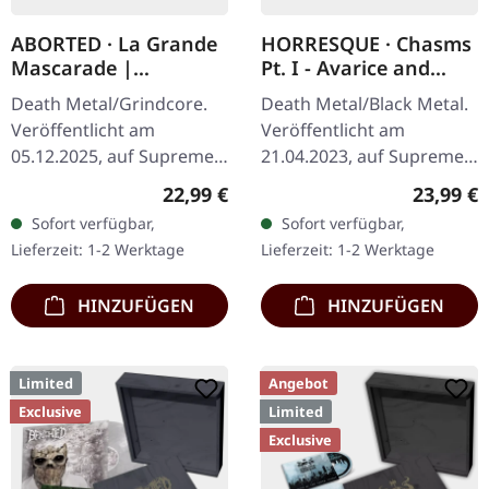
ABORTED · La Grande
HORRESQUE · Chasms
Mascarade |
Pt. I - Avarice and
TRANSPARENT
Retribution |
Death Metal/Grindcore.
Death Metal/Black Metal.
RED/BLACK LP
YELLOW/BLACK LP
Veröffentlicht am
Veröffentlicht am
05.12.2025, auf Supreme
21.04.2023, auf Supreme
Chaos Records. Zum
Chaos Records.
Regulärer Preis:
Reguläre
22,99 €
23,99 €
ersten Mal auf Vinyl mit
Transparent
Sofort verfügbar,
Sofort verfügbar,
speziellem Mastering
Dunkelgelb/Schwarz
Lieferzeit: 1-2 Werktage
Lieferzeit: 1-2 Werktage
extra für Vinyl.…
marmoriertes Vinyl im
schweren Cover…
HINZUFÜGEN
HINZUFÜGEN
Limited
Angebot
Exclusive
Limited
Exclusive