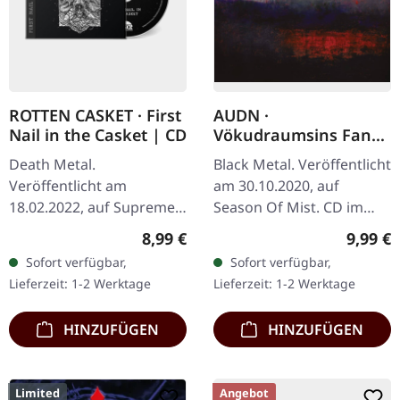
ROTTEN CASKET · First
AUDN ·
Nail in the Casket | CD
Vökudraumsins Fangi
| DIGIPAK CD
Death Metal.
Black Metal. Veröffentlicht
Veröffentlicht am
am 30.10.2020, auf
18.02.2022, auf Supreme
Season Of Mist. CD im
Chaos Records. CD im
Deluxe DigiPak. Die
Regulärer Preis:
Regulär
8,99 €
9,99 €
Jewelcase. Nach einer Zeit
isländische Black-Metal-
Sofort verfügbar,
Sofort verfügbar,
des Friedens und der
Szene hat in den letzten
Lieferzeit: 1-2 Werktage
Lieferzeit: 1-2 Werktage
Stille hebt sich der…
Jahren eine…
HINZUFÜGEN
HINZUFÜGEN
Limited
Angebot