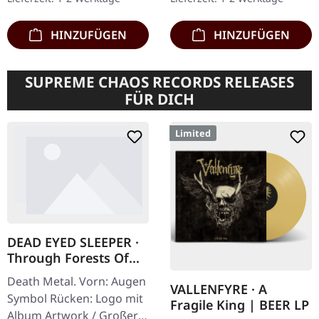
Album "Vanquish in…
Limitiert auf 200…
HINZUFÜGEN
HINZUFÜGEN
SUPREME CHAOS RECORDS RELEASES
FÜR DICH
Limited
DEAD EYED SLEEPER ·
Through Forests Of
Nonentities Bug Zip |
Death Metal. Vorn: Augen
HSW ZIP L
VALLENFYRE · A
Symbol Rücken: Logo mit
Fragile King | BEER LP
Album Artwork / Großer