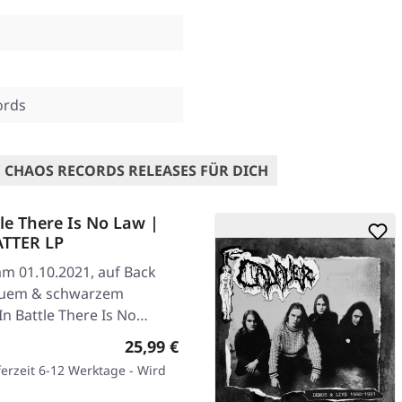
ords
 CHAOS RECORDS RELEASES FÜR DICH
e There Is No Law |
TTER LP
am 01.10.2021, auf Back
grauem & schwarzem
"In Battle There Is No…
Regulärer Preis:
25,99 €
ferzeit 6-12 Werktage - Wird