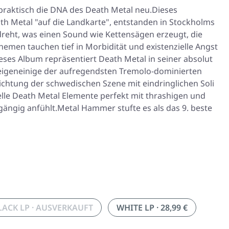
n praktisch die DNA des Death Metal neu.Dieses
 Metal "auf die Landkarte", entstanden in Stockholms
reht, was einen Sound wie Kettensägen erzeugt, die
emen tauchen tief in Morbidität und existenzielle Angst
eses Album repräsentiert Death Metal in seiner absolut
igeneinige der aufregendsten Tremolo-dominierten
ichtung der schwedischen Szene mit eindringlichen Soli
elle Death Metal Elemente perfekt mit thrashigen und
gängig anfühlt.Metal Hammer stufte es als das 9. beste
LACK LP · AUSVERKAUFT
WHITE LP · 28,99 €