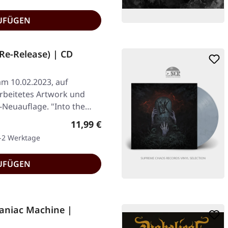
UFÜGEN
Re-Release) | CD
am 10.02.2023, auf
rbeitetes Artwork und
-Neuauflage. "Into the…
Regulärer Preis:
11,99 €
1-2 Werktage
UFÜGEN
niac Machine |