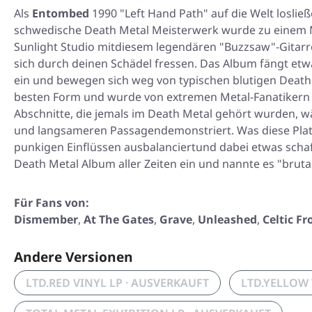
Als
Entombed
1990
"Left Hand Path"
auf die Welt loslie
schwedische Death Metal Meisterwerk wurde zu einem M
Sunlight Studio mitdiesem legendären "Buzzsaw"-Gitarr
sich durch deinen Schädel fressen. Das Album fängt etw
ein und bewegen sich weg von typischen blutigen Death 
besten Form und wurde von extremen Metal-Fanatikern w
Abschnitte, die jemals im Death Metal gehört wurden, w
und langsameren Passagendemonstriert. Was diese Platt
punkigen Einflüssen ausbalanciertund dabei etwas schaff
Death Metal Album aller Zeiten ein und nannte es "bruta
Für Fans von:
Dismember
,
At The Gates
,
Grave
,
Unleashed
,
Celtic Fr
Andere Versionen
LTD.RED VINYL LP · AUSVERKAUFT
LTD.YELLOW 