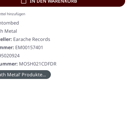
IN DEN WARENKORB
ttel hinzufügen
ntombed
h Metal
eller:
Earache Records
ummer:
EM00157401
95020924
rnummer:
MOSH021CDFDR
th Metal‘ Produkte...