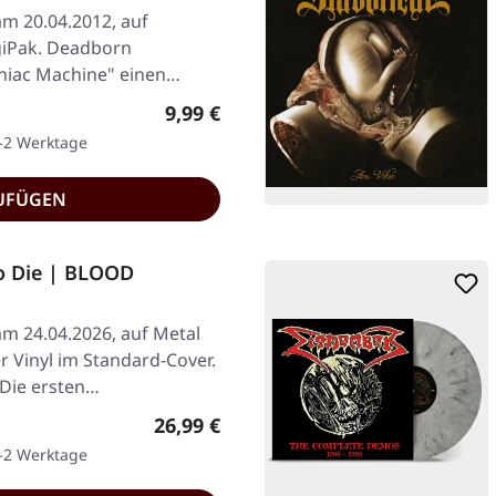
am 20.04.2012, auf
giPak. Deadborn
niac Machine" einen
Regulärer Preis:
9,99 €
1-2 Werktage
UFÜGEN
o Die | BLOOD
am 24.04.2026, auf Metal
r Vinyl im Standard-Cover.
 Die ersten…
Regulärer Preis:
26,99 €
1-2 Werktage