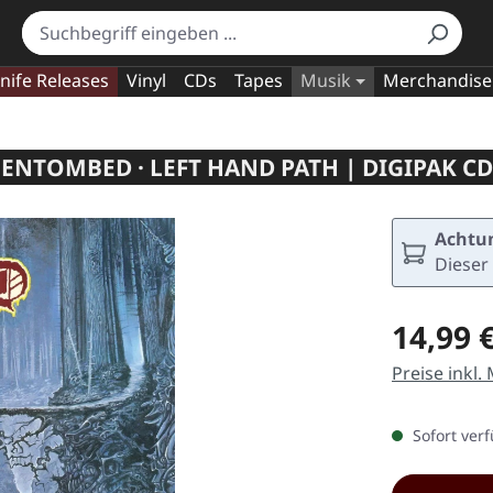
nife Releases
Vinyl
CDs
Tapes
Musik
Merchandise
ENTOMBED · LEFT HAND PATH | DIGIPAK CD
Achtun
Dieser 
Regulärer Pr
14,99 
Preise inkl.
Sofort verf