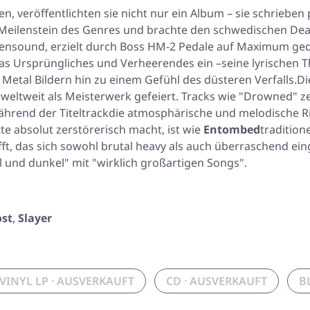
ßen, veröffentlichten sie nicht nur ein Album – sie schriebe
eilenstein des Genres und brachte den schwedischen Death
ensound, erzielt durch Boss HM-2 Pedale auf Maximum ged
as Ursprüngliches und Verheerendes ein –seine lyrischen Th
Metal Bildern hin zu einem Gefühl des düsteren Verfalls.Di
eltweit als Meisterwerk gefeiert. Tracks wie
"Drowned"
ze
ährend der Titeltrackdie atmosphärische und melodische R
e absolut zerstörerisch macht, ist wie
Entombed
tradition
t, das sich sowohl brutal heavy als auch überraschend ein
l und dunkel" mit "wirklich großartigen Songs".
ost
,
Slayer
VINYL LP · AUSVERKAUFT
CD · AUSVERKAUFT
B