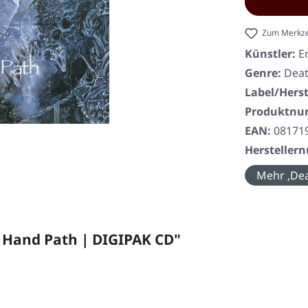
Zum Merkze
Künstler:
E
Genre:
Deat
Label/Herst
Produktn
EAN:
08171
Herstelle
Mehr ‚Dea
 Hand Path | DIGIPAK CD"