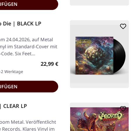
UFÜGEN
o Die | BLACK LP
am 24.04.2026, auf Metal
nyl im Standard-Cover mit
-Code. Six Feet…
Regulärer Preis:
22,99 €
1-2 Werktage
UFÜGEN
| CLEAR LP
om Metal. Veröffentlicht
e Records. Klares Vinyl im