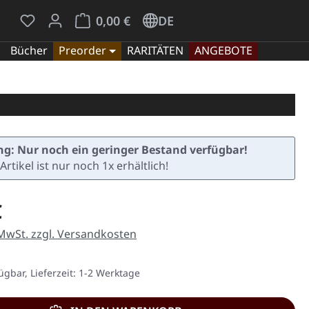
Du hast 0 Produkte auf dem Merkzettel
Warenkorb enthält 0 Positionen. Der Gesamt
0,00 €
DE
Bücher
Preorder
RARITÄTEN
ANGEBOTE
g: Nur noch ein geringer Bestand verfügbar!
Artikel ist nur noch 1x erhältlich!
eis:
€
 MwSt. zzgl. Versandkosten
ügbar, Lieferzeit: 1-2 Werktage