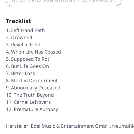
TOTAL METAL EXHIBITION LP · AUSVERKAUFT
Tracklist
Left Hand Path
Drowned
Revel In Flesh
When Life Has Ceased
Supposed To Rot
But Life Goes On
Bitter Loss
Morbid Devourment
Abnormally Deceased
The Truth Beyond
Carnal Leftovers
Premature Autopsy
Hersteller: Edel Music & Entertainment GmbH, Neumüh