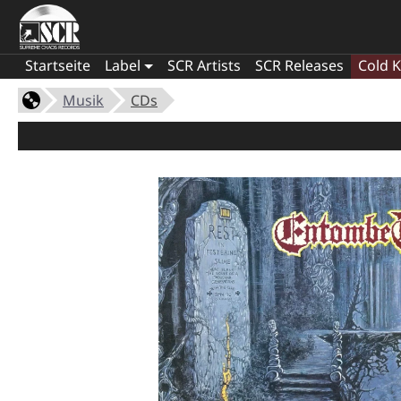
Startseite
Label
SCR Artists
SCR Releases
Cold K
Musik
CDs