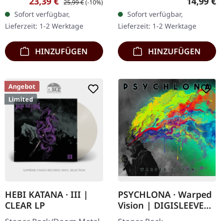
Verkaufspreis:
Reguläre
23,39 €
14,99 €
25,99 €
(-10%)
schwarz marmoriertes
Digisleeve. Jeder Track auf
Sofort verfügbar,
Sofort verfügbar,
Vinyl. "Songs For Satan"
Howling Giants zweitem
Lieferzeit: 1-2 Werktage
Lieferzeit: 1-2 Werktage
von Dopelord…
Werk…
HINZUFÜGEN
HINZUFÜGEN
Angebot
Limited
HEBI KATANA · III |
PSYCHLONA · Warped
CLEAR LP
Vision | DIGISLEEVE
CD