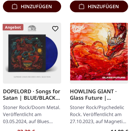
und Schutzhülle…
HINZUFÜGEN
HINZUFÜGEN
Angebot
DOPELORD · Songs for
HOWLING GIANT ·
Satan | BLUE/BLACK
Glass Future |
MARBLED LP
DIGISLEEVE CD
Stoner Rock/Doom Metal.
Stoner Rock/Psychedelic
Veröffentlicht am
Rock. Veröffentlicht am
03.05.2024, auf Blues
27.10.2023, auf Magnetic
Funeral Recordings. Blau-
Eye Records. CD im
Regulärer Preis: