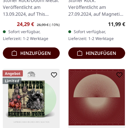
Stoner Rock/Doom Metal.
Stoner Rock.
Veröffentlicht am
Veröffentlicht am
13.09.2024, auf This
27.09.2024, auf Magnetic
Charming Man. Klares
Eye Records. Digisleeve
Verkaufspreis:
Regulärer Preis:
Reguläre
24,29 €
11,99 €
26,99 €
(-10%)
Vinyl, limitiert auf 200
CD. Mit ihrem vierten
Sofort verfügbar,
Sofort verfügbar,
Exemplare Das dritte
Album "Warped Vision"
Lieferzeit: 1-2 Werktage
Lieferzeit: 1-2 Werktage
Studioalbum von…
erweisen sich
PSYCHLONA…
HINZUFÜGEN
HINZUFÜGEN
Angebot
Limited