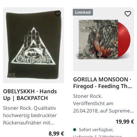
Limited
GORILLA MONSOON ·
Firegod - Feeding The
OBELYSKKH · Hands
Beast | RED LP
Stoner Rock.
Up | BACKPATCH
Veröffentlicht am
Stoner Rock. Qualitativ
20.04.2018, auf Supreme
hochwertig bedruckter
Chaos Records.
Reguläre
19,99 €
Rückenaufnäher mit
Transparent rotes Vinyl,
Sofort verfügbar,
vernähter Kante im Hands
limitiert auf 200
Regulärer Preis:
8,99 €
Lieferzeit: 1-2 Werktage