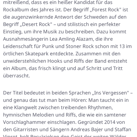
mitreißend, dass es ein heißer Kandidat für das
Rockalbum des Jahres ist. Der Begriff „Forest Rock" ist
die augenzwinkernde Antwort der Schweden auf den
Begriff „Desert Rock" – und stilistisch ein perfekter
Einstieg, um ihre Musik zu beschreiben. Dazu kommt
Ausnahmesängerin Lea Amling Alazam, die ihre
Leidenschaft für Punk und Stoner Rock schon mit 13 im
örtlichen Skatepark entdeckte. Zusammen mit den
unwiderstehlichen Hooks und Riffs der Band entsteht
ein Album, das frisch klingt und auf Schritt und Tritt
überrascht.
Der Titel bedeutet in beiden Sprachen „Ins Vergessen" –
und genau das tut man beim Hören: Man taucht ein in
eine Klangwelt zwischen treibenden Rhythmen,
hymnischen Melodien und Riffs, die wie ein samtener
Vorschlaghammer einschlagen. Gegründet 2014 von
den Gitarristen und Sängern Andreas Bajer und Staffan
Vinrot, holt Besvärjelsen den Geist der weiten Wälder