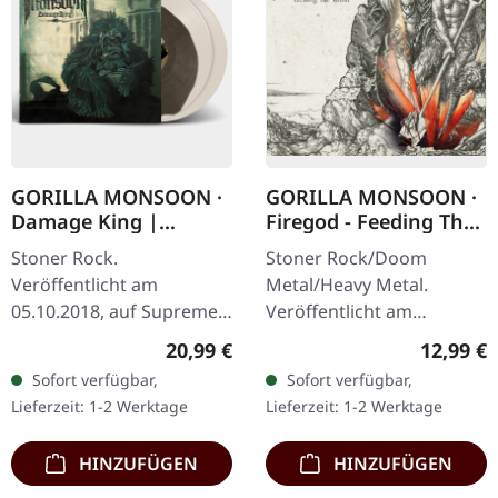
GORILLA MONSOON ·
GORILLA MONSOON ·
Damage King |
Firegod - Feeding The
BONE/BROWN 2LP
Beast | CD
Stoner Rock.
Stoner Rock/Doom
Veröffentlicht am
Metal/Heavy Metal.
05.10.2018, auf Supreme
Veröffentlicht am
Chaos Records. Doppel-
11.05.2018, auf Supreme
Regulärer Preis:
Reguläre
20,99 €
12,99 €
Vinyl creme-weiß mit
Chaos Records. CD im
Sofort verfügbar,
Sofort verfügbar,
Braun in der Mitte,
Jewelcase mit 8-seitigem
Lieferzeit: 1-2 Werktage
Lieferzeit: 1-2 Werktage
limitiert auf nur 200
Booklet. Das dritte
Exemplare…
Album…
HINZUFÜGEN
HINZUFÜGEN