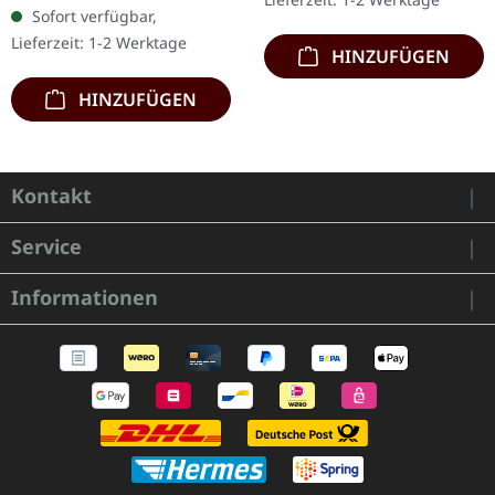
Up Design mit
handnummerierte
Sofort verfügbar,
OBELYSKKH Logo. Maß
Exemplare. · 180g…
Lieferzeit: 1-2 Werktage
hochkant: 28 cm Breite…
HINZUFÜGEN
HINZUFÜGEN
Kontakt
Service
Informationen