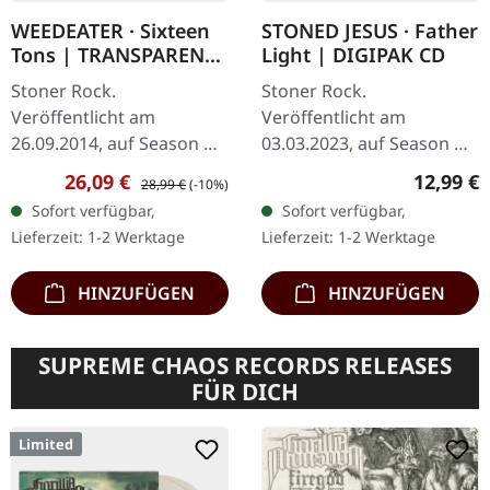
WEEDEATER · Sixteen
STONED JESUS · Father
Tons | TRANSPARENT
Light | DIGIPAK CD
ICE GREEN LP
Stoner Rock.
Stoner Rock.
Veröffentlicht am
Veröffentlicht am
26.09.2014, auf Season Of
03.03.2023, auf Season Of
Mist. Transparent eis-
Mist. CD im DigiPak
Verkaufspreis:
Regulärer Preis:
Reguläre
26,09 €
12,99 €
28,99 €
(-10%)
grünes Vinyl im Gatefold-
Stoned Jesus kehren mit
Sofort verfügbar,
Sofort verfügbar,
Cover. Limiitiert auf 600
"Father Light" zurück,
Lieferzeit: 1-2 Werktage
Lieferzeit: 1-2 Werktage
Stück. Weedeater…
einer fesselnden Reise…
HINZUFÜGEN
HINZUFÜGEN
SUPREME CHAOS RECORDS RELEASES
FÜR DICH
Limited