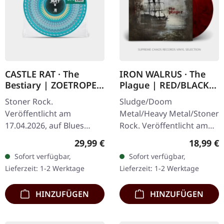
CASTLE RAT · The
IRON WALRUS · The
Bestiary | ZOETROPE
Plague | RED/BLACK
DISC LP
LP
Stoner Rock.
Sludge/Doom
Veröffentlicht am
Metal/Heavy Metal/Stoner
17.04.2026, auf Blues
Rock. Veröffentlicht am
Funeral Recordings.
08.05.2015, auf Redfield
Regulärer Preis:
Reguläre
29,99 €
18,99 €
Exklusive Zoetrope
Records. Rot/Schwarz
Sofort verfügbar,
Sofort verfügbar,
animierte Picture Disc.
marmoriertes Vinyl mit
Lieferzeit: 1-2 Werktage
Lieferzeit: 1-2 Werktage
Limitierte Auflage. Macht
bedruckter…
euch…
HINZUFÜGEN
HINZUFÜGEN