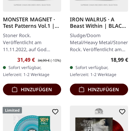
MONSTER MAGNET ·
IRON WALRUS · A
Test Patterns Vol.1 |
Beast Within | BLACK
BLACK LP
LP
Stoner Rock.
Sludge/Doom
Veröffentlicht am
Metal/Heavy Metal/Stoner
11.11.2022, auf God
Rock. Veröffentlicht am
Unknown Records.
15.12.2017, auf Redfield
Verkaufspreis:
Regulärer Preis:
Reguläre
31,49 €
18,99 €
34,99 €
(-10%)
Schwarzes Vinyl. Monster
Records. Schwarzes Vinyl
Sofort verfügbar,
Sofort verfügbar,
Magnet liefern mit „Test
mit Download-Code.
Lieferzeit: 1-2 Werktage
Lieferzeit: 1-2 Werktage
Patterns Vol.1" eine…
Manche Platten…
HINZUFÜGEN
HINZUFÜGEN
Limited