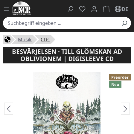
Du hast 0 Produkte auf
Warenkorb ent
DE
Musik
CDs
BESVÄRJELSEN · TILL GLÖMSKAN AD
OBLIVIONEM | DIGISLEEVE CD
Preorder
Neu