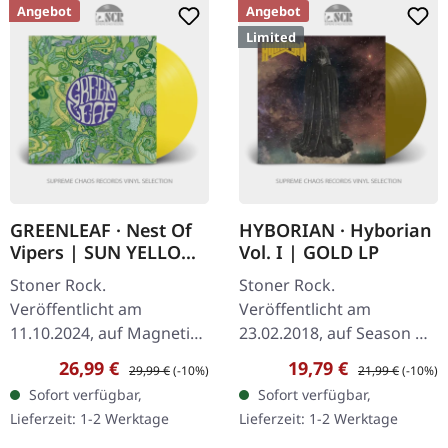
Angebot
Angebot
Limited
GREENLEAF · Nest Of
HYBORIAN · Hyborian
Vipers | SUN YELLOW
Vol. I | GOLD LP
TRANSPARENT LP
Stoner Rock.
Stoner Rock.
Veröffentlicht am
Veröffentlicht am
11.10.2024, auf Magnetic
23.02.2018, auf Season Of
Eye Records. LP
Mist. Goldenes Vinyl im
Verkaufspreis:
Regulärer Preis:
Verkaufspreis:
Regulärer Preis:
26,99 €
19,79 €
29,99 €
(-10%)
21,99 €
(-10%)
(transparent
Gatefold-Cover, limitiert
Sofort verfügbar,
Sofort verfügbar,
sonnengelbes Vinyl) incl.
auf 100 Exemplare. Das
Lieferzeit: 1-2 Werktage
Lieferzeit: 1-2 Werktage
gefütterter Innenhülle
Debütalbum von…