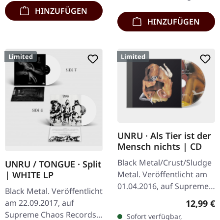
HINZUFÜGEN
HINZUFÜGEN
Limited
Limited
UNRU · Als Tier ist der
Mensch nichts | CD
Black Metal/Crust/Sludge
UNRU / TONGUE · Split
Metal. Veröffentlicht am
| WHITE LP
01.04.2016, auf Supreme
Black Metal. Veröffentlicht
Chaos Records. Limitierte
Reguläre
12,99 €
am 22.09.2017, auf
CD im Jewelcase. Aus dem
Supreme Chaos Records.
Sofort verfügbar,