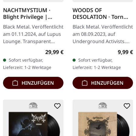
NACHTMYSTIUM ·
WOODS OF
Blight Privilege |
DESOLATION · Torn
TRANSPARENT
Beyond Reason (Re-
Black Metal. Veröffentlicht
Black Metal. Veröffentlicht
GREEN/BLACK
Release) | DIGIPAK CD
am 01.11.2024, auf Lupus
am 08.09.2023, auf
MARBLED LP
Lounge. Transparent
Underground Activists.
Grün/Schwarz
Digipak. Woods Of
Regulärer Preis:
Regulär
29,99 €
9,99 €
marmoriertes Vinyl im
Desolation kehrt mit der
Sofort verfügbar,
Sofort verfügbar,
Gatefold-Cover mit Insert,
remasterten Neuauflage
Lieferzeit: 1-2 Werktage
Lieferzeit: 1-2 Werktage
limitiert auf…
von „Torn…
HINZUFÜGEN
HINZUFÜGEN