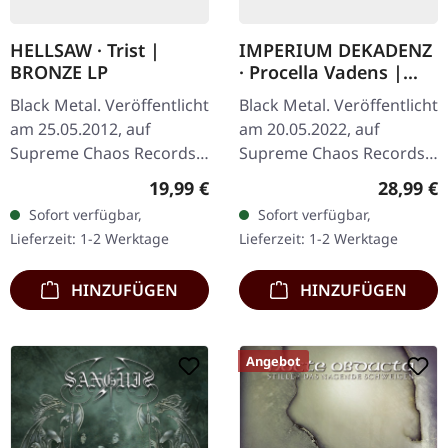
HELLSAW · Trist |
IMPERIUM DEKADENZ
BRONZE LP
· Procella Vadens |
SILVER 2LP
Black Metal. Veröffentlicht
Black Metal. Veröffentlicht
am 25.05.2012, auf
am 20.05.2022, auf
Supreme Chaos Records.
Supreme Chaos Records.
Schweres transparent
Letzte Exemplare! #4-10
Regulärer Preis:
Reguläre
19,99 €
28,99 €
bronze farbenes Vinyl im
Silbernes Doppel-Vinyl im
Sofort verfügbar,
Sofort verfügbar,
Gatefold-Cover mit
Gatefold-Cover mit
Lieferzeit: 1-2 Werktage
Lieferzeit: 1-2 Werktage
exklusivem…
bedrucktem…
HINZUFÜGEN
HINZUFÜGEN
Angebot