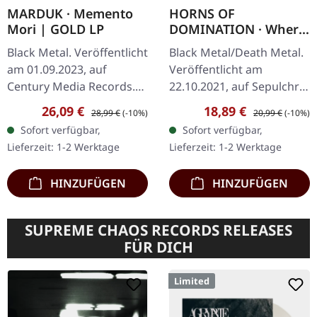
MARDUK · Memento
HORNS OF
Mori | GOLD LP
DOMINATION · Where
Voices Leave No Echo
Black Metal. Veröffentlicht
Black Metal/Death Metal.
| BLACK LP
am 01.09.2023, auf
Veröffentlicht am
Century Media Records.
22.10.2021, auf Sepulchral
Goldfarbenes Vinyl,
Voice Records. Schwarzes
Verkaufspreis:
Regulärer Preis:
Verkaufspreis:
Regulärer Preis:
26,09 €
18,89 €
28,99 €
(-10%)
20,99 €
(-10%)
limitiert auf 500 Stück im
Vinyl mit 12-seitigem
Sofort verfügbar,
Sofort verfügbar,
Gatefold-Cover. SCR-
Booklet, Poster,
Lieferzeit: 1-2 Werktage
Lieferzeit: 1-2 Werktage
und…
Download-Code.…
HINZUFÜGEN
HINZUFÜGEN
SUPREME CHAOS RECORDS RELEASES
FÜR DICH
Limited