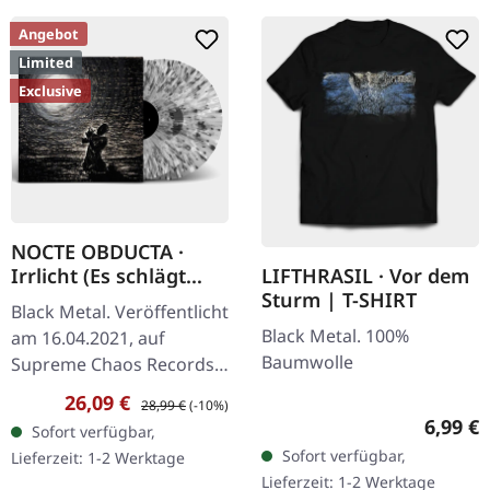
Angebot
Limited
Exclusive
NOCTE OBDUCTA ·
Irrlicht (Es schlägt
LIFTHRASIL · Vor dem
dem Mond ein kaltes
Sturm | T-SHIRT
Black Metal. Veröffentlicht
Herz) | SPLATTER 2LP
Black Metal. 100%
am 16.04.2021, auf
Baumwolle
Supreme Chaos Records.
Ultra Clear Doppel-Vinyl
Verkaufspreis:
Regulärer Preis:
26,09 €
28,99 €
(-10%)
mit grauen, weißen und
Regulär
6,99 €
Sofort verfügbar,
schwarzen Splatters im…
Sofort verfügbar,
Lieferzeit: 1-2 Werktage
Lieferzeit: 1-2 Werktage