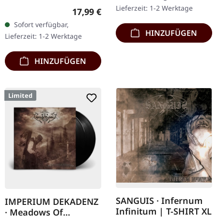
Underground-Nichts…
Weißes Vinyl, limitiert auf
Lieferzeit: 1-2 Werktage
Regulärer Preis:
17,99 €
nur 250
Sofort verfügbar,
handnummerierte
HINZUFÜGEN
Lieferzeit: 1-2 Werktage
Exemplare. · 180g Vinyl
für…
HINZUFÜGEN
Limited
SANGUIS · Infernum
IMPERIUM DEKADENZ
Infinitum | T-SHIRT XL
· Meadows Of