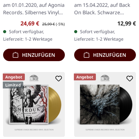
am 01.01.2020, auf Agonia
am 15.04.2022, auf Back
Records. Silbernes Vinyl
On Black. Schwarze
mit bedruckter
Musik-Kassette. Diese
Verkaufspreis:
Regulärer Preis:
Reguläre
24,69 €
12,99 €
25,99 €
(-5%)
Innenhülle. Limitiert auf
Zusammenstellung
Sofort verfügbar,
Sofort verfügbar,
150 handnummerierte
vereint einige der
Lieferzeit: 1-2 Werktage
Lieferzeit: 1-2 Werktage
Exemplare…
wichtigsten Tracks…
HINZUFÜGEN
HINZUFÜGEN
Angebot
Angebot
Limited