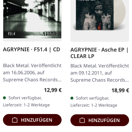
AGRYPNIE · F51.4 | CD
AGRYPNIE · Asche EP |
CLEAR LP
Black Metal. Veröffentlicht
Black Metal. Veröffentlicht
am 16.06.2006, auf
am 09.12.2011, auf
Supreme Chaos Records.
Supreme Chaos Records.
CD im Jewelcase mit 12-
Transparentes Vinyl im
Regulärer Preis:
12,99 €
Reguläre
18,99 €
seitigem Booklet. Als
Gatefold-Cover, limitiert
Sofort verfügbar,
Sofort verfügbar,
Agrypnie 2006 „F51.4"…
auf 400 Exemplare, 180g
Lieferzeit: 1-2 Werktage
Lieferzeit: 1-2 Werktage
Vinyl.…
HINZUFÜGEN
HINZUFÜGEN