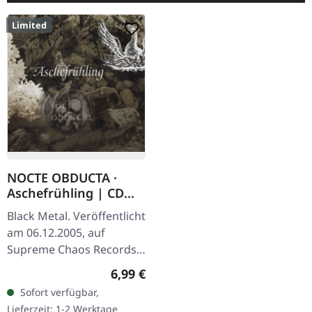
Limited
NOCTE OBDUCTA ·
Aschefrühling | CD
SINGLE
Black Metal. Veröffentlicht
am 06.12.2005, auf
Supreme Chaos Records.
CD-Single, limitiert auf
Regulärer Preis:
6,99 €
1500 nummeriete
Sofort verfügbar,
Exemplare. Nachdem die
Lieferzeit: 1-2 Werktage