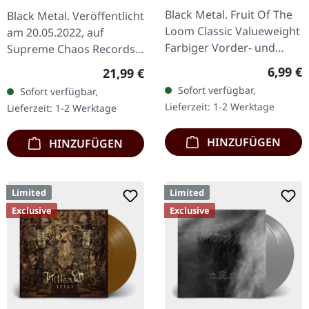
Nostalgia | BLACK 2LP
Black Metal. Fruit Of The
Black Metal. Veröffentlicht
Loom Classic Valueweight
am 20.05.2022, auf
Farbiger Vorder- und
Supreme Chaos Records.
Rückendruck 100%
Schwarzes Doppel-Vinyl
Regulär
6,99 €
Regulärer Preis:
21,99 €
Baumwolle
im Gatefold-Cover mit
Sofort verfügbar,
Sofort verfügbar,
bedrucktem Insert,
Lieferzeit: 1-2 Werktage
Lieferzeit: 1-2 Werktage
limitiert auf…
HINZUFÜGEN
HINZUFÜGEN
Limited
Limited
Exclusive
Exclusive