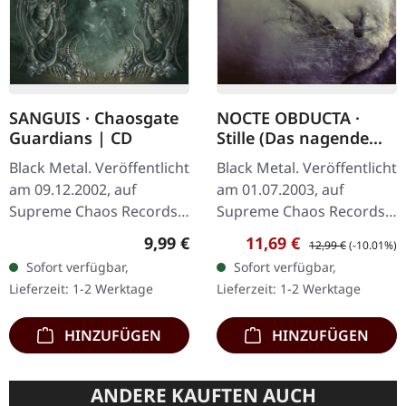
SANGUIS · Chaosgate
NOCTE OBDUCTA ·
Guardians | CD
Stille (Das nagende
Schweigen) | CD
Black Metal. Veröffentlicht
Black Metal. Veröffentlicht
am 09.12.2002, auf
am 01.07.2003, auf
Supreme Chaos Records.
Supreme Chaos Records.
CD im Jewelcase mit 12-
CD im Jewelcase. Mit
Regulärer Preis:
Verkaufspreis:
Regulärer Preis:
9,99 €
11,69 €
12,99 €
(-10.01%)
seitigem Booklet. Wenn
"Stille (Das nagende
Sofort verfügbar,
Sofort verfügbar,
österreichischer Black
Schweigen)" zeigen sich
Lieferzeit: 1-2 Werktage
Lieferzeit: 1-2 Werktage
Metal den…
Nocte Obducta…
HINZUFÜGEN
HINZUFÜGEN
ANDERE KAUFTEN AUCH