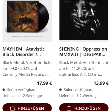
MAYHEM · Atavistic
SHINING · Oppression
Black Disorder /
MMXVIII | DIGIPAK
Kommando | BLACK
CD
Black Metal. Veröffentlicht
Black Metal. Veröffentlicht
LP
am 09.07.2021, auf
am 06.11.2020, auf
Century Media Records.
Colourless Art. CD im
Schwarzes Vinyl mit
Digipak. Limitierte
Regulärer Preis:
Reguläre
17,99 €
13,99 €
Wendecover und Insert.
Auflage. Shining liefert
Sofort verfügbar,
Sofort verfügbar,
Die norwegischen Black…
mit „Oppression MMXVIII"
Lieferzeit: 1-2 Werktage
Lieferzeit: 1-2 Werktage
eine…
HINZUFÜGEN
HINZUFÜGEN