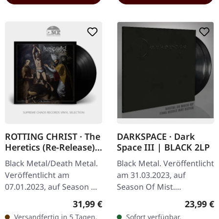
ROTTING CHRIST · The
DARKSPACE · Dark
Heretics (Re-Release) |
Space III | BLACK 2LP
BLACK LP
Black Metal/Death Metal.
Black Metal. Veröffentlicht
Veröffentlicht am
am 31.03.2023, auf
07.01.2023, auf Season Of
Season Of Mist.
Mist. Schwarzes Vinyl im
Schwarzes Doppel-Vinyl
Regulärer Preis:
Reguläre
31,99 €
23,99 €
Gatefold-Cover. Rotting
im Gatefold-Cover.
Versandfertig in 5 Tagen,
Sofort verfügbar,