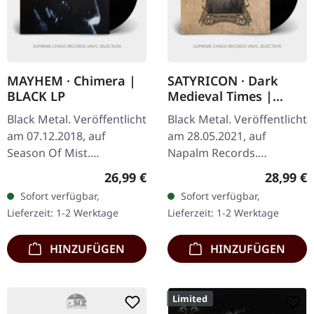
MAYHEM · Chimera |
SATYRICON · Dark
BLACK LP
Medieval Times |
BLACK 2LP
Black Metal. Veröffentlicht
Black Metal. Veröffentlicht
am 07.12.2018, auf
am 28.05.2021, auf
Season Of Mist.
Napalm Records.
Schwarzes Vinyl im
Schwarzes Doppel-Vinyl
Regulärer Preis:
Reguläre
26,99 €
28,99 €
Gatefold-Cover. Mayhems
im Gatefold-Cover mit
Sofort verfügbar,
Sofort verfügbar,
"Chimera" steht als
alternativem Cover-
Lieferzeit: 1-2 Werktage
Lieferzeit: 1-2 Werktage
Beweis für die…
Artwork. Als der…
HINZUFÜGEN
HINZUFÜGEN
Limited