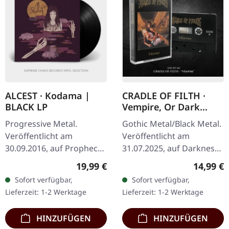
ALCEST · Kodama |
CRADLE OF FILTH ·
BLACK LP
Vempire, Or Dark
Faerytales In
Progressive Metal.
Gothic Metal/Black Metal.
Phallustein | BLACK
Veröffentlicht am
Veröffentlicht am
TAPE
30.09.2016, auf Prophecy
31.07.2025, auf Darkness
Productions. Schwarzes
Shall Rise Productions.
Regulärer Preis:
Reguläre
19,99 €
14,99 €
Vinyl. "Kodama", das
Schwarze Kassette, 5-
Sofort verfügbar,
Sofort verfügbar,
fünfte Album der
Panel-Cover, limitiert auf
Lieferzeit: 1-2 Werktage
Lieferzeit: 1-2 Werktage
Blackgaze-Pioniere Alcest,
500…
…
HINZUFÜGEN
HINZUFÜGEN