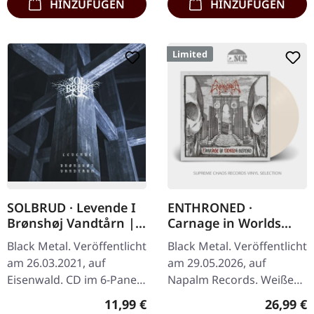
HINZUFÜGEN
HINZUFÜGEN
Limited
SOLBRUD · Levende I
ENTHRONED ·
Brønshøj Vandtårn |
Carnage in Worlds
DIGIPAK CD+DVD
Beyond | WHITE LP
Black Metal. Veröffentlicht
Black Metal. Veröffentlicht
am 26.03.2021, auf
am 29.05.2026, auf
Eisenwald. CD im 6-Panel
Napalm Records. Weißes
Digipak mit DVD. Das
Vinyl im Gatefold-Cover.
Regulärer Preis:
Reguläre
11,99 €
26,99 €
Digipak identifiziert
Limitiert auf 300