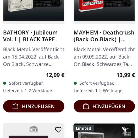
BATHORY · Jubileum
MAYHEM · Deathcrush
Vol. I | BLACK TAPE
(Back On Black) |
BLACK TAPE
Black Metal. Veröffentlicht
Black Metal. Veröffentlicht
am 15.04.2022, auf Back
am 09.09.2022, auf Back
On Black. Schwarze
On Black. Schwarzes Tape
Musik-Kassette. "Jubileum
mit roter 4-seitiger J-Card.
Regulärer Preis:
Reguläre
12,99 €
13,99 €
Vol. I" steht als
Ursprünglich
Sofort verfügbar,
Sofort verfügbar,
monumentale
veröffentlicht am 16.
Lieferzeit: 1-2 Werktage
Lieferzeit: 1-2 Werktage
Zusammenstellung da,…
August…
HINZUFÜGEN
HINZUFÜGEN
Limited