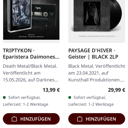
TRIPTYKON ·
PAYSAGE D'HIVER ·
Eparistera Daimones |
Geister | BLACK 2LP
BLACK TAPE
Death Metal/Black Metal.
Black Metal. Veröffentlicht
Veröffentlicht am
am 23.04.2021, auf
15.05.2026, auf Darkness
Kunsthall Produktionen.
Shall Rise Productions.
Schwarzes Doppel-Vinyl
Regulärer Preis:
Reguläre
13,99 €
29,99 €
Schwarze Musikkassette
im Gatefold-Cover mit 20-
Sofort verfügbar,
Sofort verfügbar,
mit 7-Panel J-Card im…
seitigem Booklet. Das…
Lieferzeit: 1-2 Werktage
Lieferzeit: 1-2 Werktage
HINZUFÜGEN
HINZUFÜGEN