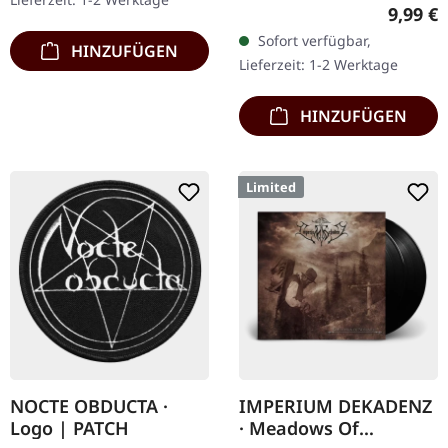
19.01.2002, auf Supreme
Regulär
9,99 €
Chaos Records. CD im
Sofort verfügbar,
Jewelcase. Neuauflage mit
HINZUFÜGEN
Lieferzeit: 1-2 Werktage
neuem Artwork,…
HINZUFÜGEN
Limited
NOCTE OBDUCTA ·
IMPERIUM DEKADENZ
Logo | PATCH
· Meadows Of