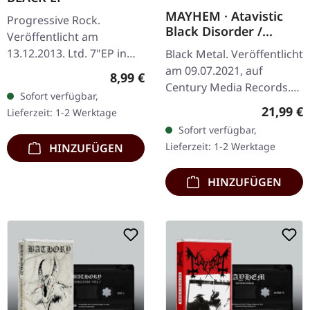
MAYHEM · Atavistic
Progressive Rock.
Black Disorder /
Veröffentlicht am
Kommando | GREY LP
13.12.2013. Ltd. 7"EP in
Black Metal. Veröffentlicht
black vinyl with etched B-
am 09.07.2021, auf
Regulärer Preis:
8,99 €
side, 500 copies
Century Media Records.
Sofort verfügbar,
Graues Vinyl mit
Reguläre
21,99 €
Lieferzeit: 1-2 Werktage
Wendecover mit Insert.
Sofort verfügbar,
Limitiert auf 300
Lieferzeit: 1-2 Werktage
HINZUFÜGEN
Exemplare. Die…
HINZUFÜGEN