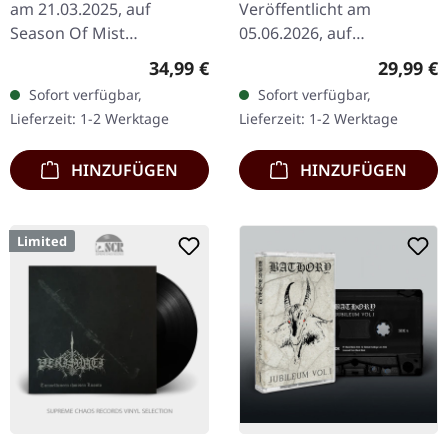
am 21.03.2025, auf
Veröffentlicht am
Season Of Mist
05.06.2026, auf
Underground Activists.
Hammerheart Records.
Regulärer Preis:
Reguläre
34,99 €
29,99 €
Schwarzes Doppelvinyl
Transparent gelbes
Sofort verfügbar,
Sofort verfügbar,
mit Gravur auf der D-Seite
Doppel-Vinyl im Gatefold-
Lieferzeit: 1-2 Werktage
Lieferzeit: 1-2 Werktage
im…
Cover. Etching auf der…
HINZUFÜGEN
HINZUFÜGEN
Limited