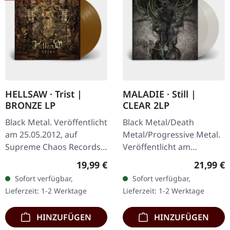
HELLSAW · Trist |
MALADIE · Still |
BRONZE LP
CLEAR 2LP
Black Metal. Veröffentlicht
Black Metal/Death
am 25.05.2012, auf
Metal/Progressive Metal.
Supreme Chaos Records.
Veröffentlicht am
Schweres transparent
10.04.2015, auf Supreme
Regulärer Preis:
Reguläre
19,99 €
21,99 €
bronze farbenes Vinyl im
Chaos Records.
Sofort verfügbar,
Sofort verfügbar,
Gatefold-Cover mit
Transparentes Doppel-
Lieferzeit: 1-2 Werktage
Lieferzeit: 1-2 Werktage
exklusivem…
Vinyl im schweren…
HINZUFÜGEN
HINZUFÜGEN