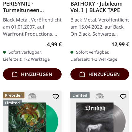
PERISYNTI ·
BATHORY · Jubileum
Turmeltuneen
Vol. I | BLACK TAPE
Ihmisen Luonto |
Black Metal. Veröffentlicht
Black Metal. Veröffentlicht
BLACK 7" EP
am 01.01.2007, auf
am 15.04.2022, auf Back
Warfront Productions.
On Black. Schwarze
Schwarze 7" Vinyl,
Musik-Kassette. "Jubileum
Regulärer Preis:
Reguläre
4,99 €
12,99 €
limitiert auf 500
Vol. I" steht als
Sofort verfügbar,
Sofort verfügbar,
Exemplare.
monumentale
Lieferzeit: 1-2 Werktage
Lieferzeit: 1-2 Werktage
Zusammenstellung da,…
HINZUFÜGEN
HINZUFÜGEN
Preorder
Limited
Limited