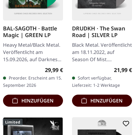
BAL-SAGOTH · Battle
DRUDKH · The Swan
Magic | GREEN LP
Road | SILVER LP
Heavy Metal/Black Metal.
Black Metal. Veröffentlicht
Veröffentlicht am
am 18.11.2022, auf
15.09.2026, auf Darkness
Season Of Mist.
Shall Rise Productions.
Silberfarbenes Vinyl im
Regulärer Preis:
Reguläre
29,99 €
21,99 €
Grünes Vinyl im Standard-
Standard-Cover. Limitiert
Preorder. Erscheint am 15.
Sofort verfügbar,
Cover. Inklusive 20-
auf 500 Exemplare. "The
September 2026
Lieferzeit: 1-2 Werktage
seitigem…
Swan Road,"…
HINZUFÜGEN
HINZUFÜGEN
Limited