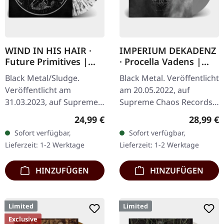
WIND IN HIS HAIR ·
IMPERIUM DEKADENZ
Future Primitives |
· Procella Vadens |
SPLATTER LP
SILVER 2LP
Black Metal/Sludge.
Black Metal. Veröffentlicht
Veröffentlicht am
am 20.05.2022, auf
31.03.2023, auf Supreme
Supreme Chaos Records.
Chaos Records. SCR-
Letzte Exemplare! #4-10
Regulärer Preis:
Reguläre
24,99 €
28,99 €
exklusives Ultra Clear
Silbernes Doppel-Vinyl im
Sofort verfügbar,
Sofort verfügbar,
Vinyl mit schwarzen und
Gatefold-Cover mit
Lieferzeit: 1-2 Werktage
Lieferzeit: 1-2 Werktage
weißen Splattern mit…
bedrucktem…
HINZUFÜGEN
HINZUFÜGEN
Limited
Limited
Exclusive