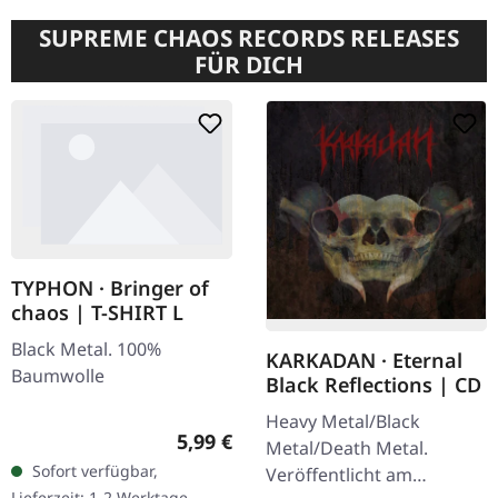
SUPREME CHAOS RECORDS RELEASES
FÜR DICH
TYPHON · Bringer of
chaos | T-SHIRT L
Black Metal. 100%
KARKADAN · Eternal
Baumwolle
Black Reflections | CD
Heavy Metal/Black
Regulärer Preis:
5,99 €
Metal/Death Metal.
Sofort verfügbar,
Veröffentlicht am
Lieferzeit: 1-2 Werktage