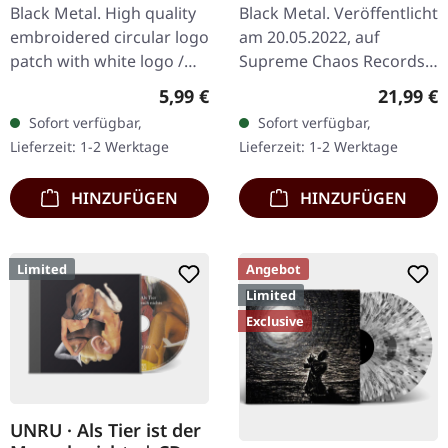
Nostalgia | BLACK 2LP
Black Metal. High quality
Black Metal. Veröffentlicht
embroidered circular logo
am 20.05.2022, auf
patch with white logo /
Supreme Chaos Records.
black background,
Schwarzes Doppel-Vinyl
Regulärer Preis:
Reguläre
5,99 €
21,99 €
embroidered edge. Size
im Gatefold-Cover mit
Sofort verfügbar,
Sofort verfügbar,
ca. 10 cm diameter
bedrucktem Insert,
Lieferzeit: 1-2 Werktage
Lieferzeit: 1-2 Werktage
limitiert auf…
HINZUFÜGEN
HINZUFÜGEN
Limited
Angebot
Limited
Exclusive
UNRU · Als Tier ist der