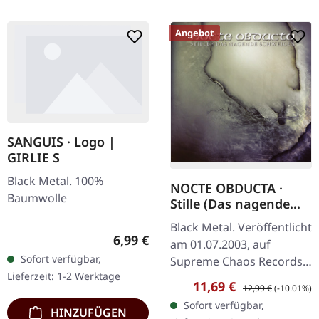
Angebot
SANGUIS · Logo |
GIRLIE S
Black Metal. 100%
NOCTE OBDUCTA ·
Baumwolle
Stille (Das nagende
Schweigen) | CD
Black Metal. Veröffentlicht
Regulärer Preis:
6,99 €
am 01.07.2003, auf
Sofort verfügbar,
Supreme Chaos Records.
Lieferzeit: 1-2 Werktage
CD im Jewelcase. Mit
Verkaufspreis:
Regulärer Preis:
11,69 €
12,99 €
(-10.01%)
"Stille (Das nagende
Sofort verfügbar,
Schweigen)" zeigen sich
HINZUFÜGEN