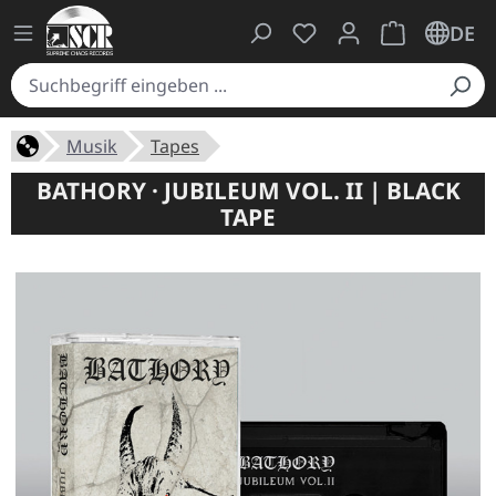
Du hast 0 Produkte auf
Warenkorb ent
DE
Musik
Tapes
BATHORY · JUBILEUM VOL. II | BLACK
TAPE