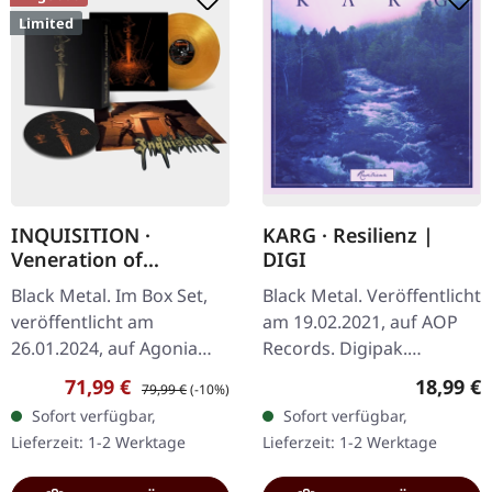
Limited
INQUISITION ·
KARG · Resilienz |
Veneration of
DIGI
Medieval Mysticism
Black Metal. Im Box Set,
Black Metal. Veröffentlicht
and Cosmological
veröffentlicht am
am 19.02.2021, auf AOP
Violence | LP BOXSET
26.01.2024, auf Agonia
Records. Digipak.
Records. Auf 500
"Resilienz," die neueste EP
Verkaufspreis:
Regulärer Preis:
Reguläre
71,99 €
18,99 €
79,99 €
(-10%)
nummerierte Exemplare
von Karg, taucht tief in die
Sofort verfügbar,
Sofort verfügbar,
limitierte Vinyl-Box mit B1-
Gefilde des Black Metal…
Lieferzeit: 1-2 Werktage
Lieferzeit: 1-2 Werktage
Riesenposter,…