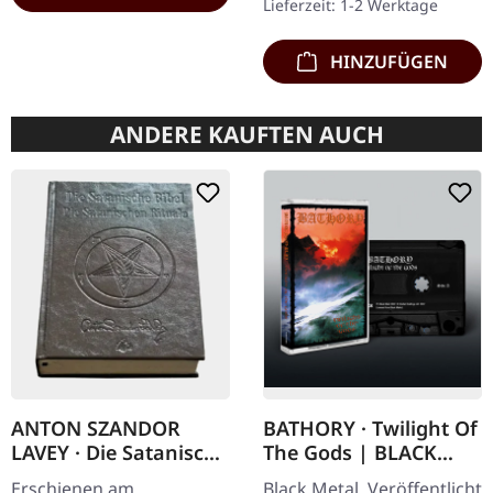
Lieferzeit: 1-2 Werktage
Nocte Obducta…
HINZUFÜGEN
ANDERE KAUFTEN AUCH
ANTON SZANDOR
BATHORY · Twilight Of
LAVEY · Die Satanische
The Gods | BLACK
Bibel / Die
TAPE
Erschienen am
Black Metal. Veröffentlicht