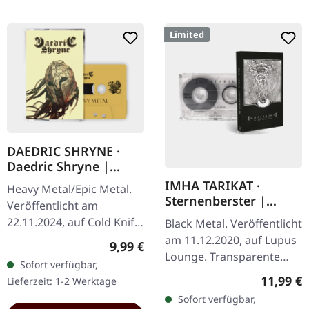
Limited
DAEDRIC SHRYNE ·
Daedric Shryne |
TRANSPARENT
IMHA TARIKAT ·
Heavy Metal/Epic Metal.
YELLOW TAPE
Sternenberster |
Veröffentlicht am
CLEAR TAPE
22.11.2024, auf Cold Knife
Black Metal. Veröffentlicht
Records. Transparent
am 11.12.2020, auf Lupus
Regulärer Preis:
9,99 €
orange/gelbes Tape mit 8-
Lounge. Transparente
Sofort verfügbar,
seitiger J-Card. Daedric
Kassette mit 3-Panel-Inlay,
Reguläre
11,99 €
Lieferzeit: 1-2 Werktage
Shryne…
limitiert auf 150
Sofort verfügbar,
Exemplare. In…