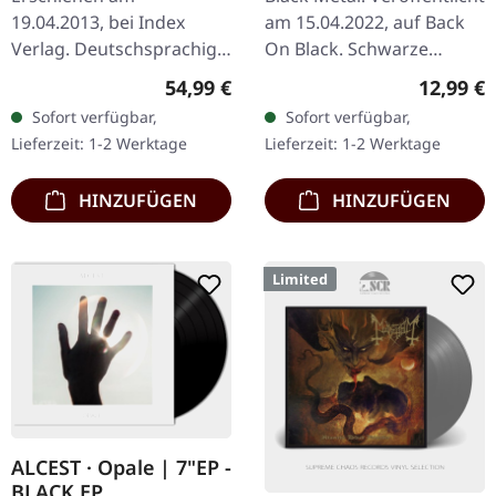
Satanischen Rituale |
19.04.2013, bei Index
am 15.04.2022, auf Back
LEATHER EDITION
Verlag. Deutschsprachige
On Black. Schwarze
BOOK
Ausgabe Grundlagenwerk
Musik-Kassette. "Twilight
Regulärer Preis:
Reguläre
54,99 €
12,99 €
der amerikanischen
Of The Gods" steht als
Sofort verfügbar,
Sofort verfügbar,
Church of Satan In “Die
eines von Bathorys…
Lieferzeit: 1-2 Werktage
Lieferzeit: 1-2 Werktage
Satanische Bibel”…
HINZUFÜGEN
HINZUFÜGEN
Limited
ALCEST · Opale | 7"EP -
BLACK EP