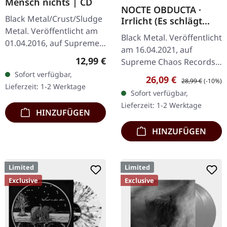
Mensch nichts | CD
NOCTE OBDUCTA ·
Black Metal/Crust/Sludge
Irrlicht (Es schlägt
Metal. Veröffentlicht am
dem Mond ein kaltes
Black Metal. Veröffentlicht
Herz) | SPLATTER 2LP
01.04.2016, auf Supreme
am 16.04.2021, auf
Chaos Records. Limitierte
Regulärer Preis:
12,99 €
Supreme Chaos Records.
CD im Jewelcase. Aus dem
Ultra Clear Doppel-Vinyl
Sofort verfügbar,
Verkaufspreis:
Regulärer Preis:
26,09 €
Underground-Nichts…
28,99 €
(-10%)
mit grauen, weißen und
Lieferzeit: 1-2 Werktage
Sofort verfügbar,
schwarzen Splatters im…
Lieferzeit: 1-2 Werktage
HINZUFÜGEN
HINZUFÜGEN
Limited
Limited
Exclusive
Exclusive