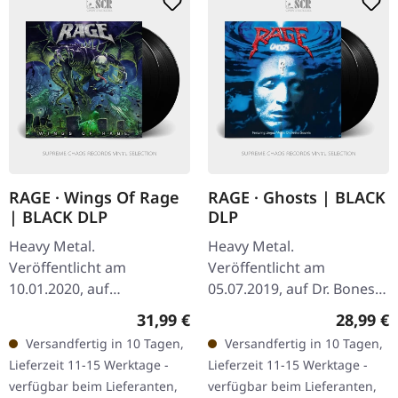
RAGE · Wings Of Rage
RAGE · Ghosts | BLACK
| BLACK DLP
DLP
Heavy Metal.
Heavy Metal.
Veröffentlicht am
Veröffentlicht am
10.01.2020, auf
05.07.2019, auf Dr. Bones.
Steamhammer. Schwarzes
Schwarzes Doppel-Vinyl,
Regulärer Preis:
Reguläre
31,99 €
28,99 €
Doppel-Vinyl im Gatefold-
remastered im Gatefold-
Versandfertig in 10 Tagen,
Versandfertig in 10 Tagen,
Cover. Tracklist LP1 True
Cover. Tracklist LP1
Lieferzeit 11-15 Werktage -
Lieferzeit 11-15 Werktage -
Let Them Rest in Peace…
Beginning Of The End…
verfügbar beim Lieferanten,
verfügbar beim Lieferanten,