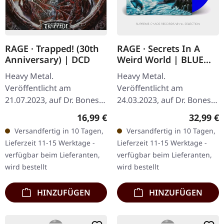
RAGE · Trapped! (30th
RAGE · Secrets In A
Anniversary) | DCD
Weird World | BLUE
DLP
Heavy Metal.
Heavy Metal.
Veröffentlicht am
Veröffentlicht am
21.07.2023, auf Dr. Bones.
24.03.2023, auf Dr. Bones.
CD1 Shame On You
Blaues Doppel-Vinyl.
Regulärer Preis:
Reguläre
16,99 €
32,99 €
Solitary Man Enough Is
886922153358 SIDE A Intro
Versandfertig in 10 Tagen,
Versandfertig in 10 Tagen,
Enough Medicine
(Opus 32 - Nr.3 by Serge
Lieferzeit 11-15 Werktage -
Lieferzeit 11-15 Werktage -
Questions Take Me To The
Prokofiev) Time…
verfügbar beim Lieferanten,
verfügbar beim Lieferanten,
Water…
wird bestellt
wird bestellt
HINZUFÜGEN
HINZUFÜGEN