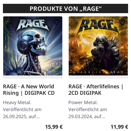
PRODUKTE VON „RAGE“
RAGE · A New World
RAGE · Afterlifelines |
Rising | DIGIPAK CD
2CD DIGIPAK
Heavy Metal.
Power Metal.
Veröffentlicht am
Veröffentlicht am
26.09.2025, auf
29.03.2024, auf
Steamhammer. CD im
Steamhammer. 2-CD
Regulärer Preis:
Reguläre
15,99 €
11,99 €
Digipak. Die deutschen
Digipak. CD1 In The