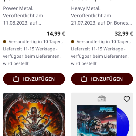
Power Metal.
Heavy Metal.
Veröffentlicht am
Veröffentlicht am
11.08.2023, auf
21.07.2023, auf Dr. Bones.
Steamhammer. Jewelcase.
Schwarzes Doppel-Vinyl.
Regulärer Preis:
Reguläre
14,99 €
32,99 €
True 5:01 Let Them Rest in
SIDE A Introduction (A Bit
Versandfertig in 10 Tagen,
Versandfertig in 10 Tagen,
Peace 4:30 Chasing The
More Of Green) Thats
Lieferzeit 11-15 Werktage -
Lieferzeit 11-15 Werktage -
Twilight Zone 4:30
Human Bondage True…
verfügbar beim Lieferanten,
verfügbar beim Lieferanten,
Tomorrow…
wird bestellt
wird bestellt
HINZUFÜGEN
HINZUFÜGEN