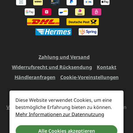
Zahlung und Versand
Widerrufsrecht und Rücksendung
Kontakt
Händleranfragen
Cookie-Voreinstellungen
Diese Website verwendet Cookies, um eine
Alle Preise inkl. gesetzl. Mehrwertsteuer zzgl.
Versandkosten
bestmögliche Erfahrung bieten zu können.
und ggf. Nachnahmegebühren, wenn
Mehr Informationen zur Datennutzung
nicht anders angegeben.
Alle Cookies akzeptieren