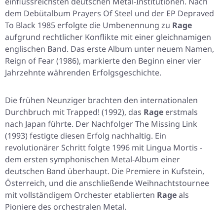
einflussreichsten deutschen Metal-Institutionen. Nach
dem Debütalbum
Prayers Of Steel
und der EP
Depraved
To Black
1985 erfolgte die Umbenennung zu
Rage
aufgrund rechtlicher Konflikte mit einer gleichnamigen
englischen Band. Das erste Album unter neuem Namen,
Reign of Fear
(1986), markierte den Beginn einer vier
Jahrzehnte währenden Erfolgsgeschichte.
Die frühen Neunziger brachten den internationalen
Durchbruch mit
Trapped!
(1992), das
Rage
erstmals
nach Japan führte. Der Nachfolger
The Missing Link
(1993) festigte diesen Erfolg nachhaltig. Ein
revolutionärer Schritt folgte 1996 mit
Lingua Mortis
-
dem ersten symphonischen Metal-Album einer
deutschen Band überhaupt. Die Premiere in Kufstein,
Österreich, und die anschließende Weihnachtstournee
mit vollständigem Orchester etablierten
Rage
als
Pioniere des orchestralen Metal.