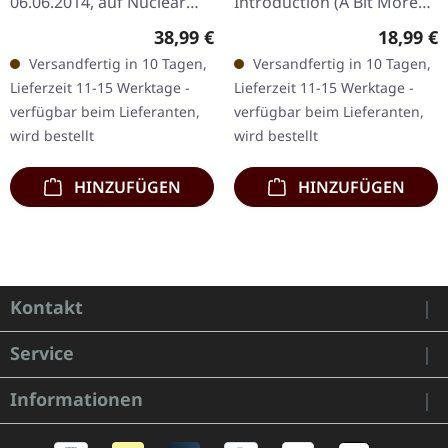
06.06.2014, auf Nuclear
Introduction (A Bit More
Blast Records. Limitiertes
Of Green) Thats Human
Regulärer Preis:
Reguläre
38,99 €
18,99 €
Box-Set mit 4 schweren
Bondage True Face In
Versandfertig in 10 Tagen,
Versandfertig in 10 Tagen,
LPs, alle mit bedruckten…
Everyone Flowers That
Lieferzeit 11-15 Werktage -
Lieferzeit 11-15 Werktage -
Fade In My Hand…
verfügbar beim Lieferanten,
verfügbar beim Lieferanten,
wird bestellt
wird bestellt
HINZUFÜGEN
HINZUFÜGEN
Kontakt
Service
Informationen