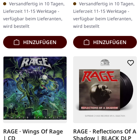
Versandfertig in 10 Tagen,
Versandfertig in 10 Tagen,
Thrash-Metal-Legenden
Beginning 1:31 End Of
Lieferzeit 11-15 Werktage -
Lieferzeit 11-15 Werktage -
Rage haben mit „A New
Illusions 3:48 Under A
verfügbar beim Lieferanten,
verfügbar beim Lieferanten,
World Rising"…
Black Crown 4:00…
wird bestellt
wird bestellt
HINZUFÜGEN
HINZUFÜGEN
RAGE · Wings Of Rage
RAGE · Reflections Of A
| CD
Shadow | BLACK DLP