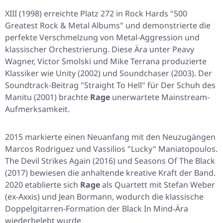
XIII
(1998) erreichte Platz 272 in Rock Hards "500
Greatest Rock & Metal Albums" und demonstrierte die
perfekte Verschmelzung von Metal-Aggression und
klassischer Orchestrierung. Diese Ära unter Peavy
Wagner, Victor Smolski und Mike Terrana produzierte
Klassiker wie
Unity
(2002) und
Soundchaser
(2003). Der
Soundtrack-Beitrag "Straight To Hell" für
Der Schuh des
Manitu
(2001) brachte
Rage
unerwartete Mainstream-
Aufmerksamkeit.
2015 markierte einen Neuanfang mit den Neuzugängen
Marcos Rodriguez und Vassilios "Lucky" Maniatopoulos.
The Devil Strikes Again
(2016) und
Seasons Of The Black
(2017) bewiesen die anhaltende kreative Kraft der Band.
2020 etablierte sich
Rage
als Quartett mit Stefan Weber
(ex-Axxis) und Jean Bormann, wodurch die klassische
Doppelgitarren-Formation der
Black In Mind
-Ära
wiederbelebt wurde.