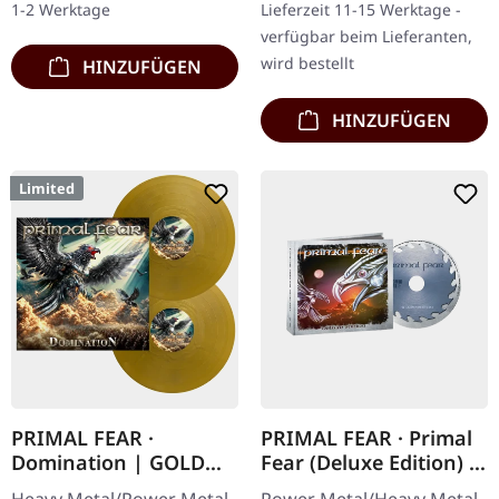
1-2 Werktage
Lieferzeit 11-15 Werktage -
FEAR…
Will…
verfügbar beim Lieferanten,
wird bestellt
HINZUFÜGEN
HINZUFÜGEN
Limited
PRIMAL FEAR ·
PRIMAL FEAR · Primal
Domination | GOLD
Fear (Deluxe Edition) |
2LP
DIGIPAK CD
Heavy Metal/Power Metal.
Power Metal/Heavy Metal.