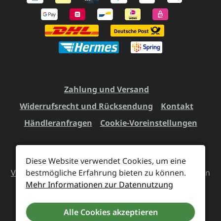
Zahlung und Versand
Widerrufsrecht und Rücksendung
Kontakt
Händleranfragen
Cookie-Voreinstellungen
Diese Website verwendet Cookies, um eine
Alle Preise inkl. gesetzl. Mehrwertsteuer zzgl.
Versandkosten
bestmögliche Erfahrung bieten zu können.
und ggf. Nachnahmegebühren, wenn
Mehr Informationen zur Datennutzung
nicht anders angegeben.
Alle Cookies akzeptieren
Vertrag widerrufen