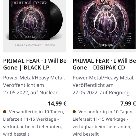
PRIMAL FEAR · I Will Be
PRIMAL FEAR · I Will Be
Gone | BLACK LP
Gone | DIGIPAK CD
Power Metal/Heavy Metal.
Power Metal/Heavy Metal.
Veröffentlicht am
Veröffentlicht am
27.05.2022, auf Nuclear
27.05.2022, auf Reigning
Blast Records. Schwarzes
Phoenix Music. CD im
Regulärer Preis:
Regulär
14,99 €
7,99 €
Vinyl. Primal Fear liefern
Digipak. Primal Fear
Versandfertig in 10 Tagen,
Versandfertig in 10 Tagen,
mit "I Will Be Gone" eine…
liefern mit "I Will Be Gone"
Lieferzeit 11-15 Werktage -
Lieferzeit 11-15 Werktage -
eine…
verfügbar beim Lieferanten,
verfügbar beim Lieferanten,
wird bestellt
wird bestellt