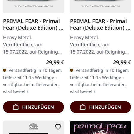
PRIMAL FEAR · Primal
PRIMAL FEAR · Primal
Fear (Deluxe Edition) |
Fear (Deluxe Edition) |
ORANGE/BLACK 2LP
SILVER 2LP
Heavy Metal.
Heavy Metal.
Veröffentlicht am
Veröffentlicht am
15.07.2022, auf Reigning
15.07.2022, auf Reigning
Phoenix Music.
Phoenix Music. Silbernes
Regulärer Preis:
Reguläre
29,99 €
29,99 €
Orange/Schwarz
Vinyl Doppelalbum im
Versandfertig in 10 Tagen,
Versandfertig in 10 Tagen,
marmoriertes Doppel-
Gatefold Cover. Primal
Lieferzeit 11-15 Werktage -
Lieferzeit 11-15 Werktage -
Vinylim Gatefold-Cover.
Fears selbstbetiteltes…
verfügbar beim Lieferanten,
verfügbar beim Lieferanten,
Primal Fears…
wird bestellt
wird bestellt
HINZUFÜGEN
HINZUFÜGEN