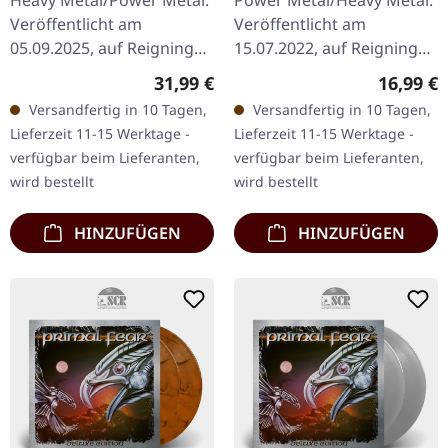
Veröffentlicht am
Veröffentlicht am
05.09.2025, auf Reigning
15.07.2022, auf Reigning
Phoenix Music. Goldenes
Phoenix Music. CD im
Regulärer Preis:
Reguläre
31,99 €
16,99 €
Doppel-Vinyl im Gatefold-
Digipak. Primal Fear
Versandfertig in 10 Tagen,
Versandfertig in 10 Tagen,
Cover inklusive Bonus-
kehren mit ihrer
Lieferzeit 11-15 Werktage -
Lieferzeit 11-15 Werktage -
Track.…
selbstbetitelten…
verfügbar beim Lieferanten,
verfügbar beim Lieferanten,
wird bestellt
wird bestellt
HINZUFÜGEN
HINZUFÜGEN