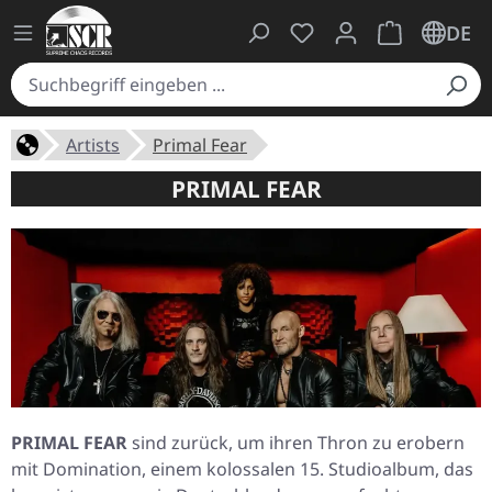
Du hast 0 Produkte auf
Warenkorb ent
DE
Artists
Primal Fear
PRIMAL FEAR
PRIMAL FEAR
sind zurück, um ihren Thron zu erobern
mit
Domination
, einem kolossalen 15. Studioalbum, das