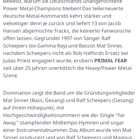
beweist, warum sie Deutschlands unangefochtene
Power Metal-Champions bleiben! Das teilerneuerte
deutsche Metal-Kommando kehrt stärker und
vielseitiger denn je zurück und liefert 13 von Jacob
Hansen abgemischte Tracks, die keinerlei Fanwünsche
offen lassen. Gegründet 1997 von Sänger Ralf
Scheepers (ex-Gamma Ray) und Bassist Mat Sinner,
nachdem Scheepers nicht als Rob Halfords Ersatz bei
Judas Priest engagiert wurde, erobern
PRIMAL FEAR
seit über 25 Jahren unerbittlich die Heavy/Power Metal-
Szene.
Domination
zeigt die Band um die Gründungsmitglieder
Mat Sinner (Bass, Gesang) und Ralf Scheepers (Gesang)
auf ihrem Höhepunkt, mit
Hochgeschwindigkeitsnummern wie der Single "Far
Away," stampfenden Midtempo-Hymnen und sogar
einer Instrumentalnummer. Das Album wurde von Mat
Sinner produziert und von Ralf Scheepers und Magnus