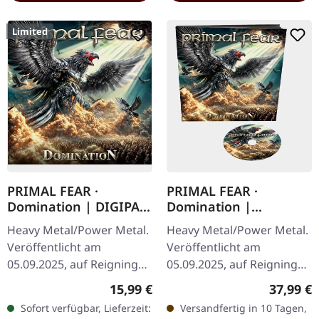
Limited
PRIMAL FEAR ·
PRIMAL FEAR ·
Domination | DIGIPAK
Domination |
CD
EARBOOK CD
Heavy Metal/Power Metal.
Heavy Metal/Power Metal.
Veröffentlicht am
Veröffentlicht am
05.09.2025, auf Reigning
05.09.2025, auf Reigning
Phoenix Music. Limitierte
Phoenix Music. Earbook
Regulärer Preis:
Reguläre
15,99 €
37,99 €
Auflage als CD im Digipak
mit erweitertem Booklet
Sofort verfügbar, Lieferzeit:
Versandfertig in 10 Tagen,
mit Bonus-Track. PRIMAL
und Bonus-Track "Bridges