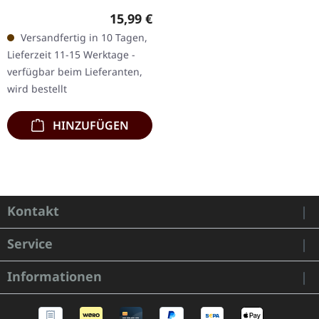
27.05.2022, auf Reigning
Regulärer Preis:
15,99 €
Phoenix Music. 12" Picture
Versandfertig in 10 Tagen,
Disc Vinyl. Primal Fear
Lieferzeit 11-15 Werktage -
liefern mit…
verfügbar beim Lieferanten,
wird bestellt
HINZUFÜGEN
Kontakt
Service
Informationen