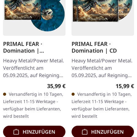
PRIMAL FEAR ·
PRIMAL FEAR ·
Domination |
Domination | CD
BLUE/BLACK 2LP
Heavy Metal/Power Metal.
Heavy Metal/Power Metal.
Veröffentlicht am
Veröffentlicht am
05.09.2025, auf Reigning
05.09.2025, auf Reigning
Phoenix Music.
Phoenix Music. CD im
Regulärer Preis:
Reguläre
35,99 €
15,99 €
Blau/schwarz
Jewelcase. PRIMAL FEAR
Versandfertig in 10 Tagen,
Versandfertig in 10 Tagen,
marmoriertes Doppel-
liefern mit Domination ihr
Lieferzeit 11-15 Werktage -
Lieferzeit 11-15 Werktage -
Vinyl im Gatefold-Cover
bisher…
verfügbar beim Lieferanten,
verfügbar beim Lieferanten,
inklusive…
wird bestellt
wird bestellt
HINZUFÜGEN
HINZUFÜGEN