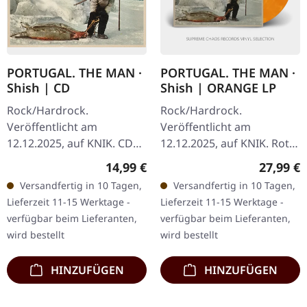
PORTUGAL. THE MAN ·
PORTUGAL. THE MAN ·
Shish | CD
Shish | ORANGE LP
Rock/Hardrock.
Rock/Hardrock.
Veröffentlicht am
Veröffentlicht am
12.12.2025, auf KNIK. CD
12.12.2025, auf KNIK. Rot
im Standard-Jewelcase. Die
Öko-Mix Vinyl im
Regulärer Preis:
Reguläre
14,99 €
27,99 €
Indie-Rock-Formation
Standard-Cover. Die Indie-
Versandfertig in 10 Tagen,
Versandfertig in 10 Tagen,
Portugal. The Man aus
Rock-Formation Portugal.
Lieferzeit 11-15 Werktage -
Lieferzeit 11-15 Werktage -
Alaska liefert mit…
The Man aus Alaska…
verfügbar beim Lieferanten,
verfügbar beim Lieferanten,
wird bestellt
wird bestellt
HINZUFÜGEN
HINZUFÜGEN