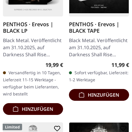
PENTHOS · Erevos |
PENTHOS · Erevos |
BLACK LP
BLACK TAPE
Black Metal. Veröffentlicht
Black Metal. Veröffentlicht
am 31.10.2025, auf
am 31.10.2025, auf
Darkness Shall Rise
Darkness Shall Rise
Productions. Schwarzes
Productions. Schwarze
Regulärer Preis:
Reguläre
19,99 €
11,99 €
Vinyl mit Insert. Limitiert
Musik-Kassette, 6-seitiges
Versandfertig in 10 Tagen,
Sofort verfügbar, Lieferzeit:
auf 150 Exemplare. Die…
J-Card. Limitiert auf 150…
Lieferzeit 11-15 Werktage -
1-2 Werktage
verfügbar beim Lieferanten,
wird bestellt
HINZUFÜGEN
HINZUFÜGEN
Limited