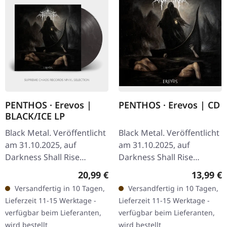
PENTHOS · Erevos |
PENTHOS · Erevos | CD
BLACK/ICE LP
Black Metal. Veröffentlicht
Black Metal. Veröffentlicht
am 31.10.2025, auf
am 31.10.2025, auf
Darkness Shall Rise
Darkness Shall Rise
Productions. Schwarz/Ice
Productions. CD im
Regulärer Preis:
Reguläre
20,99 €
13,99 €
Vinyl mit 12" Insert.
Jewelcase mit 16-seitigem
Versandfertig in 10 Tagen,
Versandfertig in 10 Tagen,
Limitiert auf 150
Booklet. Die griechische
Lieferzeit 11-15 Werktage -
Lieferzeit 11-15 Werktage -
Exemplare. Die…
Black…
verfügbar beim Lieferanten,
verfügbar beim Lieferanten,
wird bestellt
wird bestellt