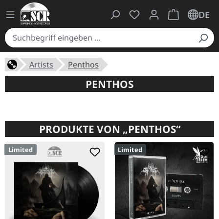
Du hast 0 Produkte auf
Warenkorb ent
DE
Artists
Penthos
PENTHOS
PRODUKTE VON „PENTHOS“
Limited
Limited