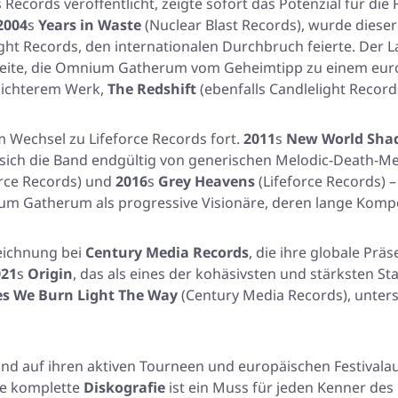
s Records veröffentlicht, zeigte sofort das Potenzial für 
2004
s
Years in Waste
(Nuclear Blast Records), wurde dieser
ight Records, den internationalen Durchbruch feierte. Der 
weite, die Omnium Gatherum vom Geheimtipp zu einem europ
dichterem Werk,
The Redshift
(ebenfalls Candlelight Record
m Wechsel zu Lifeforce Records fort.
2011
s
New World Sha
e sich die Band endgültig von generischen Melodic-Death-
orce Records) und
2016
s
Grey Heavens
(Lifeforce Records) –
um Gatherum als progressive Visionäre, deren lange Komp
zeichnung bei
Century Media Records
, die ihre globale Präs
021
s
Origin
, das als eines der kohäsivsten und stärksten St
es We Burn Light The Way
(Century Media Records), unter
d auf ihren aktiven Tourneen und europäischen Festivalauf
hre komplette
Diskografie
ist ein Muss für jeden Kenner des