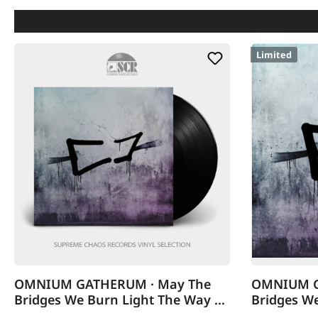
Limited
OMNIUM GATHERUM · May The
OMNIUM G
Bridges We Burn Light The Way |
Bridges We
BLACK LP
DIGIPAK C