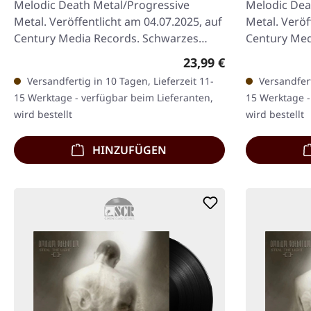
Melodic Death Metal/Progressive
Melodic Dea
Metal. Veröffentlicht am 04.07.2025, auf
Metal. Veröf
Century Media Records. Schwarzes
Century Med
Vinyl im Standard-Cover. Omnium
seitigen Dig
Regulärer Preis:
23,99 €
Gatherum…
Booklet.…
Versandfertig in 10 Tagen, Lieferzeit 11-
Versandfert
15 Werktage - verfügbar beim Lieferanten,
15 Werktage -
wird bestellt
wird bestellt
HINZUFÜGEN