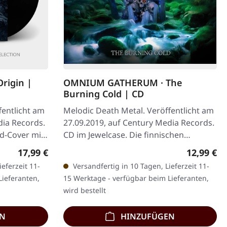
rigin |
OMNIUM GATHERUM · The
Burning Cold | CD
fentlicht am
Melodic Death Metal. Veröffentlicht am
dia Records.
27.09.2019, auf Century Media Records.
d-Cover mit
CD im Jewelcase. Die finnischen
Melodic-Death-Metal-Meister
Regulärer Preis:
Regulärer
17,99 €
12,99 €
Omnium…
eferzeit 11-
Versandfertig in 10 Tagen, Lieferzeit 11-
Lieferanten,
15 Werktage - verfügbar beim Lieferanten,
wird bestellt
EN
HINZUFÜGEN