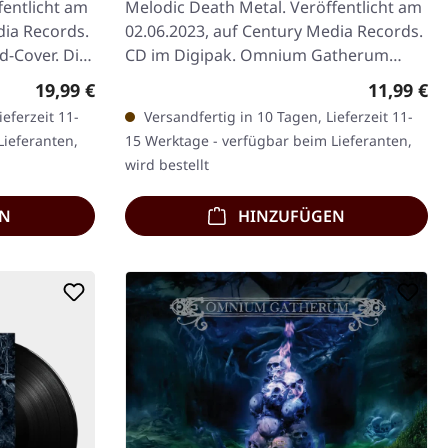
fentlicht am
Melodic Death Metal. Veröffentlicht am
dia Records.
02.06.2023, auf Century Media Records.
d-Cover. Die
CD im Digipak. Omnium Gatherum
kehren mit ihrer elektrisierenden…
Regulärer Preis:
Regulärer
19,99 €
11,99 €
eferzeit 11-
Versandfertig in 10 Tagen, Lieferzeit 11-
Lieferanten,
15 Werktage - verfügbar beim Lieferanten,
wird bestellt
EN
HINZUFÜGEN