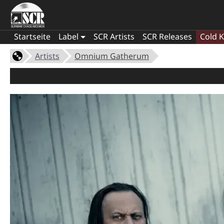
Startseite
Label
SCR Artists
SCR Releases
Cold K
Artists
Omnium Gatherum