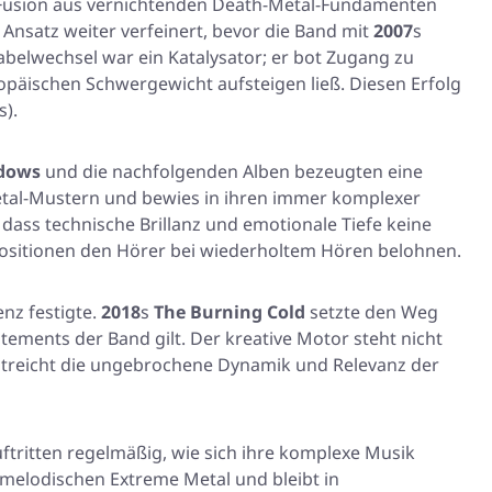
die Fusion aus vernichtenden Death-Metal-Fundamenten
 Ansatz weiter verfeinert, bevor die Band mit
2007
s
Labelwechsel war ein Katalysator; er bot Zugang zu
äischen Schwergewicht aufsteigen ließ. Diesen Erfolg
s).
dows
und die nachfolgenden Alben bezeugten eine
Metal-Mustern und bewies in ihren immer komplexer
 dass technische Brillanz und emotionale Tiefe keine
ositionen den Hörer bei wiederholtem Hören belohnen.
enz festigte.
2018
s
The Burning Cold
setzte den Weg
atements der Band gilt. Der kreative Motor steht nicht
streicht die ungebrochene Dynamik und Relevanz der
tritten regelmäßig, wie sich ihre komplexe Musik
 melodischen Extreme Metal und bleibt in