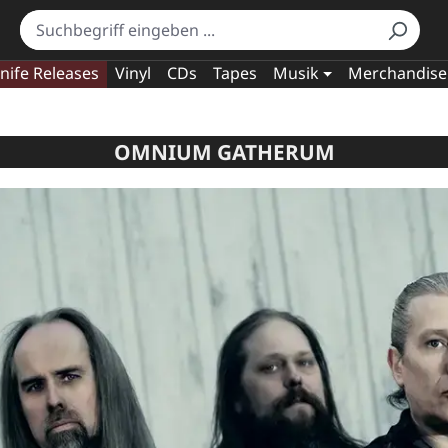
nife Releases
Vinyl
CDs
Tapes
Musik
Merchandise
OMNIUM GATHERUM