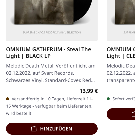
OMNIUM GATHERUM · Steal The
OMNIUM GA
Light | BLACK LP
Light | CL
Melodic Death Metal. Veröffentlicht am
Melodic Deat
02.12.2022, auf Svart Records.
02.12.2022, 
Schwarzes Vinyl. Standard-Cover. Reden
transparente
wir über Omnium Gatherum und ihr…
Melodic Dea
Regulärer Preis:
13,99 €
Omnium…
Versandfertig in 10 Tagen, Lieferzeit 11-
Sofort verf
15 Werktage - verfügbar beim Lieferanten,
wird bestellt
HINZUFÜGEN