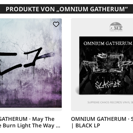
PRODUKTE VON „OMNIUM GATHERUM“
ATHERUM · May The
OMNIUM GATHERUM · S
 Burn Light The Way |
| BLACK LP
D