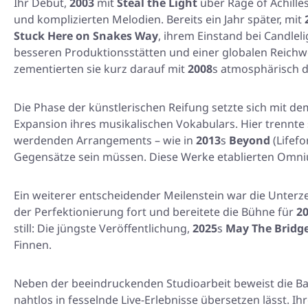
Ihr Debüt,
2003
mit
Steal the Light
über Rage of Achille
und komplizierten Melodien. Bereits ein Jahr später, mit
Stuck Here on Snakes Way
, ihrem Einstand bei Candlel
besseren Produktionsstätten und einer globalen Reich
zementierten sie kurz darauf mit
2008
s atmosphärisch 
Die Phase der künstlerischen Reifung setzte sich mit de
Expansion ihres musikalischen Vokabulars. Hier trennt
werdenden Arrangements – wie in
2013
s
Beyond
(Lifef
Gegensätze sein müssen. Diese Werke etablierten Omni
Ein weiterer entscheidender Meilenstein war die Unter
der Perfektionierung fort und bereitete die Bühne für
2
still: Die jüngste Veröffentlichung,
2025
s
May The Bridg
Finnen.
Neben der beeindruckenden Studioarbeit beweist die Ban
nahtlos in fesselnde Live-Erlebnisse übersetzen lässt. I