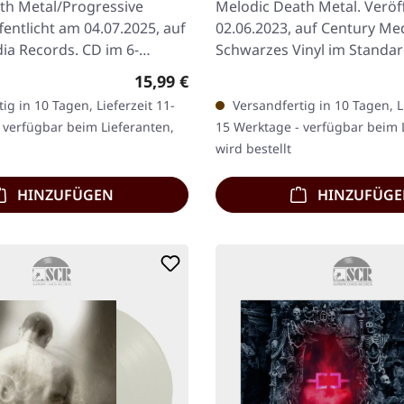
th Metal/Progressive
Melodic Death Metal. Veröf
fentlicht am 04.07.2025, auf
02.06.2023, auf Century Me
ia Records. CD im 6-
Schwarzes Vinyl im Standar
iPak mit 12-seitigem
finnischen Melodic Death…
Regulärer Preis:
15,99 €
ig in 10 Tagen, Lieferzeit 11-
Versandfertig in 10 Tagen, Li
 verfügbar beim Lieferanten,
15 Werktage - verfügbar beim 
wird bestellt
HINZUFÜGEN
HINZUFÜG