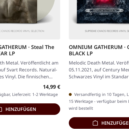
THERUM · Steal The
OMNIUM GATHERUM · O
EAR LP
BLACK LP
h Metal. Veröffentlicht am
Melodic Death Metal. Veröf
auf Svart Records. Natural-
05.11.2021, auf Century Me
s Vinyl. Die finnischen
Schwarzes Vinyl im Standar
th Metal-Meister
Insert. 180g-Vinyl. Die…
Regulärer Preis:
14,99 €
ügbar, Lieferzeit: 1-2 Werktage
Versandfertig in 10 Tagen, Li
15 Werktage - verfügbar beim 
wird bestellt
HINZUFÜGEN
HINZUFÜG