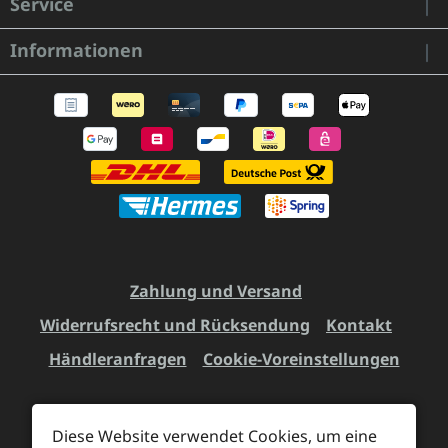
Service
Informationen
Zahlung und Versand
Widerrufsrecht und Rücksendung
Kontakt
Händleranfragen
Cookie-Voreinstellungen
Diese Website verwendet Cookies, um eine
Alle Preise inkl. gesetzl. Mehrwertsteuer zzgl.