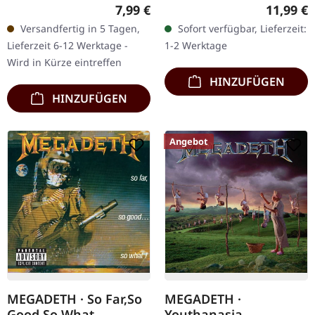
im Jewelcase mit 16-
im Jewelcase, neu
Regulärer Preis:
Reguläre
7,99 €
11,99 €
seitigem Booklet und 4
gemasterte Version.
Versandfertig in 5 Tagen,
Sofort verfügbar, Lieferzeit:
Bonnus-Songs. Remaster
Megadeths „Rust In
Lieferzeit 6-12 Werktage -
1-2 Werktage
2004. Mann, hier…
Peace“ ist ein
Wird in Kürze eintreffen
unverzichtbares…
HINZUFÜGEN
HINZUFÜGEN
Angebot
MEGADETH · So Far,So
MEGADETH ·
Good,So What
Youthanasia