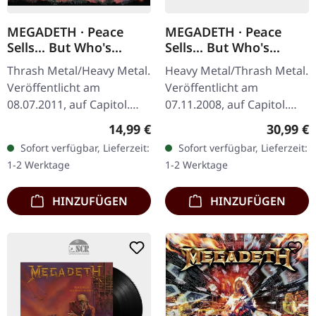
MEGADETH · Peace
MEGADETH · Peace
Sells... But Who's
Sells... But Who's
Buying? (25th
Buying? (Re-Release)
Thrash Metal/Heavy Metal.
Heavy Metal/Thrash Metal.
Anniversary) | 2CD
(B-Stock) | BLACK LP
Veröffentlicht am
Veröffentlicht am
08.07.2011, auf Capitol.
07.11.2008, auf Capitol.
Doppel-CD im Standard-
Schwarzes Vinyl im
Regulärer Preis:
Reguläre
14,99 €
30,99 €
Jewelcase. Remasterte
Standard-Cover. B-Stock:
Sofort verfügbar, Lieferzeit:
Sofort verfügbar, Lieferzeit:
25th Anniversary Edition
Kleine Delle oben rechte
1-2 Werktage
1-2 Werktage
mit dem…
Ecke und…
HINZUFÜGEN
HINZUFÜGEN