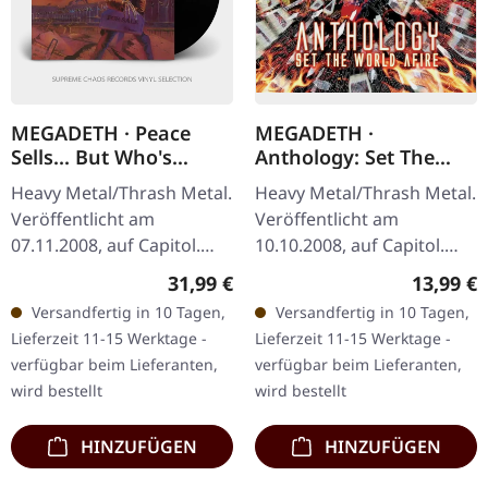
MEGADETH · Peace
MEGADETH ·
Sells... But Who's
Anthology: Set The
Buying? (Re-Release) |
World Afire | 2CD
Heavy Metal/Thrash Metal.
Heavy Metal/Thrash Metal.
BLACK LP
Veröffentlicht am
Veröffentlicht am
07.11.2008, auf Capitol.
10.10.2008, auf Capitol.
Schwarzes Vinyl im
Doppel-CD Compilation im
Regulärer Preis:
Reguläre
31,99 €
13,99 €
Standard-Cover. Megadeth
Jewelcase. Megadeths
Versandfertig in 10 Tagen,
Versandfertig in 10 Tagen,
liefern mit „Peace Sells...
„Anthology: Set The World
Lieferzeit 11-15 Werktage -
Lieferzeit 11-15 Werktage -
But…
Afire"…
verfügbar beim Lieferanten,
verfügbar beim Lieferanten,
wird bestellt
wird bestellt
HINZUFÜGEN
HINZUFÜGEN