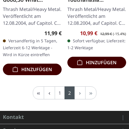
(Remastered) | CD
(Remastered) | CD
Thrash Metal/Heavy Metal.
Thrash Metal/Heavy Metal.
Veröffentlicht am
Veröffentlicht am
12.08.2004, auf Capitol. CD
12.08.2004, auf Capitol. CD
im Jewelcase mit 12-
im Jewelcase mit
Regulärer Preis:
Verkaufspreis:
Regulärer Preis:
11,99 €
10,99 €
12,99 €
(-15.4%)
seitigem Booklet und 4
umfangreichem Booklet
Versandfertig in 5 Tagen,
Sofort verfügbar, Lieferzeit:
Bonus-Tracks. Remaster
und 4 Bonus-Tracks.
Lieferzeit 6-12 Werktage -
1-2 Werktage
2004.…
Megadeths sechstes…
Wird in Kürze eintreffen
HINZUFÜGEN
HINZUFÜGEN
Seite
Seite
1
2
Kontakt