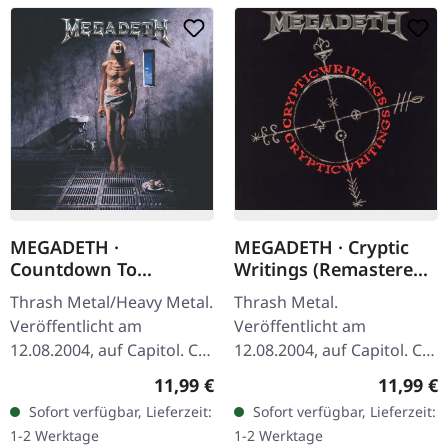
MEGADETH ·
MEGADETH · Cryptic
Countdown To
Writings (Remastered)
Extinction
| CD
Thrash Metal/Heavy Metal.
Thrash Metal.
(Remastered) | CD
Veröffentlicht am
Veröffentlicht am
12.08.2004, auf Capitol. CD
12.08.2004, auf Capitol. CD
im Jewelcase mit 20-
im Jewelcase mit 24-
Regulärer Preis:
Reguläre
11,99 €
11,99 €
seitigem Booklet.
seitigem Booklet. Was für
Sofort verfügbar, Lieferzeit:
Sofort verfügbar, Lieferzeit:
Remaster 2004. Als
eine Fahrt das ist!
1-2 Werktage
1-2 Werktage
Megadeth 1992…
Megadeths siebtes…