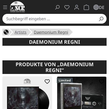
Du hast 0 Produkte auf
Warenkorb ent
DE
Artists
Daemonium Regni
DAEMONIUM REGNI
PRODUKTE VON „DAEMONIUM
REGNI“
Limited