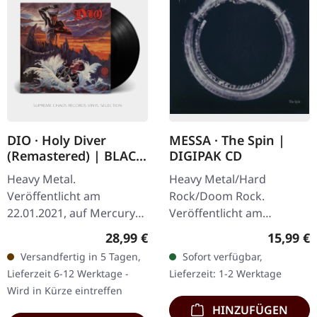
DIO · Holy Diver
MESSA · The Spin |
(Remastered) | BLACK
DIGIPAK CD
LP
Heavy Metal.
Heavy Metal/Hard
Veröffentlicht am
Rock/Doom Rock.
22.01.2021, auf Mercury
Veröffentlicht am
Records. Schwarzes Vinyl
11.04.2025, auf Metal
Regulärer Preis:
Reguläre
28,99 €
15,99 €
im Standard-Cover mit
Blade Records. CD im
Versandfertig in 5 Tagen,
Sofort verfügbar,
bedruckter Innenhülle.
DigiPak. The Spin ist eine
Lieferzeit 6-12 Werktage -
Lieferzeit: 1-2 Werktage
Remaster von 2020. Die…
musikalische Odyssee,
Wird in Kürze eintreffen
die…
HINZUFÜGEN