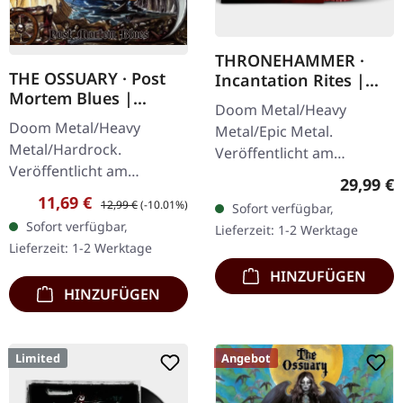
THRONEHAMMER ·
THE OSSUARY · Post
Incantation Rites |
Mortem Blues |
SPLATTER 2LP
Doom Metal/Heavy
DIGIPAK CD
Doom Metal/Heavy
Metal/Epic Metal.
Metal/Hardrock.
Veröffentlicht am
Veröffentlicht am
21.10.2022, auf Supreme
Reguläre
29,99 €
17.02.2017, auf Supreme
Chaos Records. SCR-
Verkaufspreis:
Regulärer Preis:
11,69 €
12,99 €
(-10.01%)
Sofort verfügbar,
Chaos Records. Limitierte
exklusives Transparent
Sofort verfügbar,
Lieferzeit: 1-2 Werktage
Erstauflage als Digipak.
Rot/Schwarz/Weiß…
Lieferzeit: 1-2 Werktage
Debüt-Album der…
HINZUFÜGEN
HINZUFÜGEN
Limited
Angebot