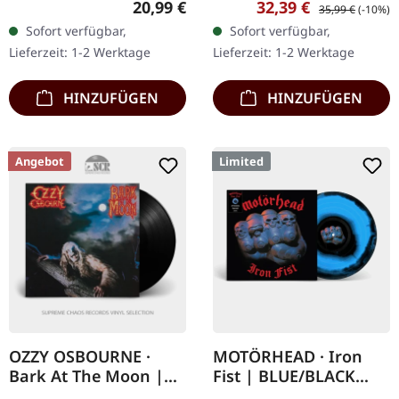
Regulärer Preis:
Verkaufspreis:
Regulärer Preis:
20,99 €
32,39 €
35,99 €
(-10%)
Schwarzes Vinyl mit
Records. Grünes Vinyl, 25
Sofort verfügbar,
Sofort verfügbar,
Insert, Poster, Sticker,
Jahre Jubiläumsausgabe.
Lieferzeit: 1-2 Werktage
Lieferzeit: 1-2 Werktage
Postkarte und Download-
Zur Feier des 25-
Code.…
jährigen…
HINZUFÜGEN
HINZUFÜGEN
Angebot
Limited
OZZY OSBOURNE ·
MOTÖRHEAD · Iron
Bark At The Moon |
Fist | BLUE/BLACK
BLACK LP
SWIRL LP