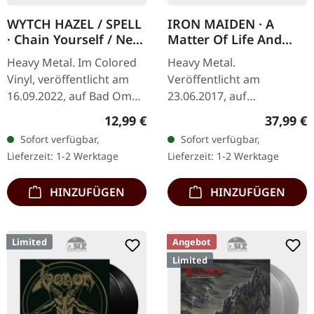
WYTCH HAZEL / SPELL
IRON MAIDEN · A
· Chain Yourself / New
Matter Of Life And
World | COLORED 7"
Death | BLACK 2LP
Heavy Metal. Im Colored
Heavy Metal.
EP
Vinyl, veröffentlicht am
Veröffentlicht am
16.09.2022, auf Bad Omen
23.06.2017, auf
Records. Violett / Schwarz
Parlophone Records.
Regulärer Preis:
Reguläre
12,99 €
37,99 €
oder Clear / Red Splatter
Schwarzes Doppel-Vinyl,
Sofort verfügbar,
Sofort verfügbar,
7" Vinyl. Diese…
remastered im Gatefold-
Lieferzeit: 1-2 Werktage
Lieferzeit: 1-2 Werktage
Cover. Iron Maiden's
vierzehntes…
HINZUFÜGEN
HINZUFÜGEN
Limited
Angebot
Limited