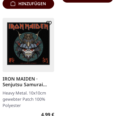
HINZUFÜGEN
IRON MAIDEN ·
Senjutsu Samurai
Eddie | PATCH
Heavy Metal. 10x10cm
gewebter Patch 100%
Polyester
Regulärer Preis:
4,99 €