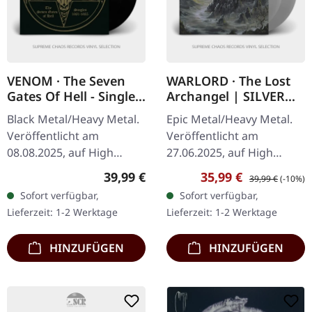
VENOM · The Seven
WARLORD · The Lost
Gates Of Hell - Singles
Archangel | SILVER
1981-1985 | BLACK 2LP
2LP
Black Metal/Heavy Metal.
Epic Metal/Heavy Metal.
Veröffentlicht am
Veröffentlicht am
08.08.2025, auf High
27.06.2025, auf High
Roller Records. Schwarzes
Roller Records. Silbernes
Regulärer Preis:
Verkaufspreis:
Regulärer Preis:
39,99 €
35,99 €
39,99 €
(-10%)
Doppel-Vinyl, 180g, im
Doppel-Vinyl im Gatefold
Sofort verfügbar,
Sofort verfügbar,
schweren Karton-Cover
Cover mit 425gsm
Lieferzeit: 1-2 Werktage
Lieferzeit: 1-2 Werktage
mit 12mm…
schwerem Karton…
HINZUFÜGEN
HINZUFÜGEN