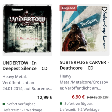
Angebot
SUBTERFUGE CARVER ·
UNDERTOW · In
Deathcore | CD
Deepest Silence | CD
Heavy
Heavy Metal.
Metal/Metalcore/Crossov
Veröffentlicht am
er. Veröffentlicht am
24.01.2014, auf Supreme
08.02.2008, auf Supreme
Chaos Records. CD im
Verkaufspreis:
Regulärer Preis:
6,90 €
Regulärer Preis:
12,99 €
9,99 €
(-30.93%)
Chaos Records. CD im
Jewelcase. Heavy wie
Sofort verfügbar,
Sofort verfügbar,
Jewelcase mit 12-seitigem
Hölle und dennoch
Lieferzeit: 1-2 Werktage
Lieferzeit: 1-2 Werktage