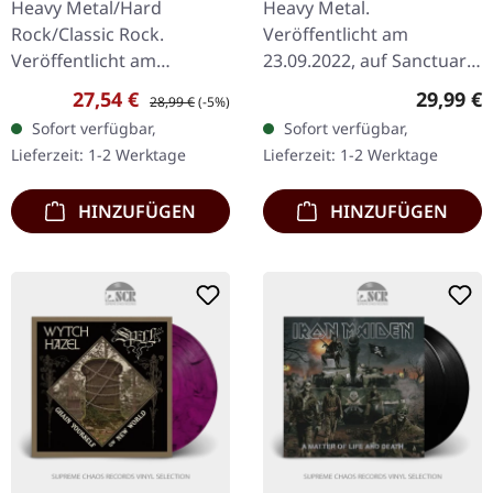
Heavy Metal/Hard
Heavy Metal.
Rock/Classic Rock.
Veröffentlicht am
Veröffentlicht am
23.09.2022, auf Sanctuary
17.11.2023, auf Sony
Records. Blau/Schwarz
Verkaufspreis:
Regulärer Preis:
Reguläre
27,54 €
29,99 €
28,99 €
(-5%)
Music. Schwarzes Vinyl,
marmoriertes Vinyl im
Sofort verfügbar,
Sofort verfügbar,
bedruckte Innenhülle und
Standard Cover.
Lieferzeit: 1-2 Werktage
Lieferzeit: 1-2 Werktage
Poster. Das 1983…
Jubiläums-
Wiederveröffentlichung…
HINZUFÜGEN
HINZUFÜGEN