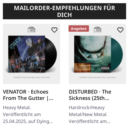
MAILORDER-EMPFEHLUNGEN FÜR
DICH
Angebot
VENATOR · Echoes
DISTURBED · The
From The Gutter |
Sickness (25th
BLACK LP
Anniversary Edition) |
Heavy Metal.
Hardrock/Heavy
GREEN LP
Veröffentlicht am
Metal/New Metal.
25.04.2025, auf Dying
Veröffentlicht am
Victims Productions.
07.03.2025, auf Reprise