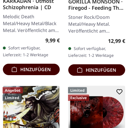
KARKADAN · Utmost
GORILLA MONSOON ·
Schizophrenia | CD
Firegod - Feeding The
Beast | CD
Melodic Death
Stoner Rock/Doom
Metal/Heavy Metal/Black
Metal/Heavy Metal.
Metal. Veröffentlicht am
Veröffentlicht am
08.03.2004, auf Supreme
11.05.2018, auf Supreme
Regulärer Preis:
9,99 €
Reguläre
12,99 €
Chaos Records. CD im
Chaos Records. CD im
Sofort verfügbar,
Sofort verfügbar,
Jewelcase mit 16-seitigem
Jewelcase mit 8-seitigem
Lieferzeit: 1-2 Werktage
Lieferzeit: 1-2 Werktage
Booklet.…
Booklet. Das dritte
Album…
HINZUFÜGEN
HINZUFÜGEN
Angebot
Limited
Limited
Exclusive