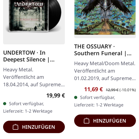
THE OSSUARY ·
UNDERTOW · In
Southern Funeral |
Deepest Silence |
DIGIPAK CD
Heavy Metal/Doom Metal.
BLACK LP
Heavy Metal.
Veröffentlicht am
Veröffentlicht am
01.02.2019, auf Supreme
18.04.2014, auf Supreme
Chaos Records.
Verkaufspreis:
Regulärer Preis:
11,69 €
12,99 €
(-10.01%)
Chaos Records.
Erstauflage als CD im
Regulärer Preis:
19,99 €
Sofort verfügbar,
Schwarzes Vinyl im
DigiPak mit 12-seitigem
Sofort verfügbar,
Lieferzeit: 1-2 Werktage
Gatefold-Cover. Limitiert
Booklet. Geht es dir…
Lieferzeit: 1-2 Werktage
auf 200 Exemplare. · 180g
HINZUFÜGEN
Vinyl…
HINZUFÜGEN