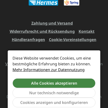
Zahlung und Versand
Widerrufsrecht und Rücksendung
Kontakt
Händleranfragen
Cookie-Voreinstellungen
Diese Website verwendet Cookies, um eine
Alle Preise inkl. gesetzl. Mehrwertsteuer zzgl.
Versandkosten
bestmögliche Erfahrung bieten zu können.
und ggf. Nachnahmegebühren, wenn
Mehr Informationen zur Datennutzung
nicht anders angegeben.
Alle Cookies akzeptieren
Vertrag widerrufen
Nur technisch notwendige
Das Team von Supreme Chaos Records rockt diesen
Werkzeu
Cookies anzeigen und konfigurieren
Laden für euch.