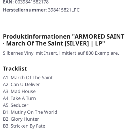
EAN:
0039841582178
Herstellernummer:
398415821LPC
Produktinformationen "ARMORED SAINT
· March Of The Saint [SILVER] | LP"
Silbernes Vinyl mit Insert, limitiert auf 800 Exemplare.
Tracklist
A1. March Of The Saint
A2. Can U Deliver
A3. Mad House
A4. Take A Turn
A5. Seducer
B1. Mutiny On The World
B2. Glory Hunter
B3. Stricken By Fate