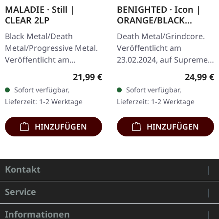
MALADIE · Still |
BENIGHTED · Icon |
CLEAR 2LP
ORANGE/BLACK
MARBLED LP
Black Metal/Death
Death Metal/Grindcore.
Metal/Progressive Metal.
Veröffentlicht am
Veröffentlicht am
23.02.2024, auf Supreme
10.04.2015, auf Supreme
Chaos Records.
Regulärer Preis:
Reguläre
21,99 €
24,99 €
Chaos Records.
Transparent Dunkel-
Sofort verfügbar,
Sofort verfügbar,
Transparentes Doppel-
Orange mit schwarz
Lieferzeit: 1-2 Werktage
Lieferzeit: 1-2 Werktage
Vinyl im schweren…
marmoriertem Vinyl mit
schwerem…
HINZUFÜGEN
HINZUFÜGEN
Kontakt
Service
Informationen