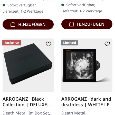
Chaos Records. CD im
Orangenes Vinyl mit
Sofort verfügbar,
Sofort verfügbar,
Jewelcase. Neuauflage mit
schwarzen Splattern -
Lieferzeit: 1-2 Werktage
Lieferzeit: 1-2 Werktage
neuem Artwork,…
"Slash Splatter Vinyl".…
HINZUFÜGEN
HINZUFÜGEN
Exclusive
Limited
ARROGANZ · Black
ARROGANZ · dark and
Collection | DELUXE
deathless | WHITE LP
BOX SET
Death Metal. Im Box Set,
Death Metal.