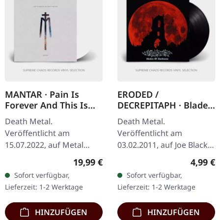
MANTAR · Pain Is
ERODED /
Forever And This Is
DECREPITAPH · Blades
The End | WHITE LP
Of Darkness/Thrones
Death Metal.
Death Metal.
Of The Diabolical Ones
Veröffentlicht am
Veröffentlicht am
| SPLIT 7" EP - BLACK
15.07.2022, auf Metal
03.02.2011, auf Joe Black
EP
Blade Records. Weißes
Records. Decrepitaph
Regulärer Preis:
Regulär
19,99 €
4,99 €
Vinyl im Gatefold-Cover
Throne Of The Diabolical
Sofort verfügbar,
Sofort verfügbar,
mit Insert, Download-
Ones Eroded Blades Of
Lieferzeit: 1-2 Werktage
Lieferzeit: 1-2 Werktage
Code, limitiert auf 500…
Darkness Limited
Edition…
HINZUFÜGEN
HINZUFÜGEN