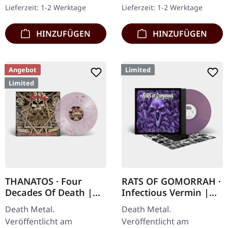
im Cover mit Inside-Out-
180g im gefütterten
Lieferzeit: 1-2 Werktage
Lieferzeit: 1-2 Werktage
Print, limitierte Auflage…
Innenhülle und Einleger,…
HINZUFÜGEN
HINZUFÜGEN
Angebot
Limited
Limited
THANATOS · Four
RATS OF GOMORRAH ·
Decades Of Death |
Infectious Vermin |
CLEAR/RED SMOKE
PURPLE/GOLD
Death Metal.
Death Metal.
LP+DVD
MARBLED LP
Veröffentlicht am
Veröffentlicht am