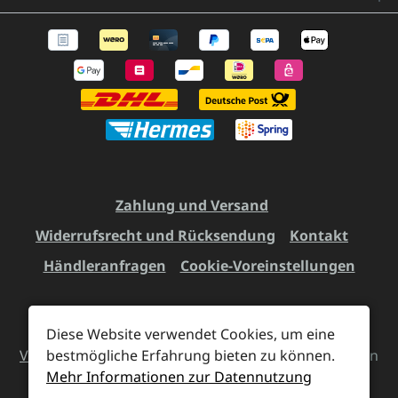
Zahlung und Versand
Widerrufsrecht und Rücksendung
Kontakt
Händleranfragen
Cookie-Voreinstellungen
Diese Website verwendet Cookies, um eine
Alle Preise inkl. gesetzl. Mehrwertsteuer zzgl.
bestmögliche Erfahrung bieten zu können.
Versandkosten
und ggf. Nachnahmegebühren, wenn
Mehr Informationen zur Datennutzung
nicht anders angegeben.