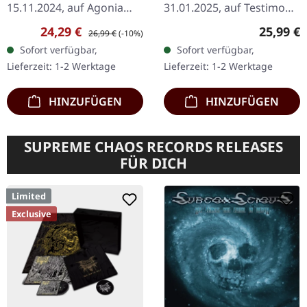
15.11.2024, auf Agonia
31.01.2025, auf Testimony
Records. Klares Vinyl mit
Records. LP in lila/gold
Verkaufspreis:
Regulärer Preis:
Reguläre
24,29 €
25,99 €
26,99 €
(-10%)
rotem Rauch + Bonus-
Marmor, limitiert auf 300
Sofort verfügbar,
Sofort verfügbar,
DVD, limitiert auf 100
Stück mit zweiseitigem
Lieferzeit: 1-2 Werktage
Lieferzeit: 1-2 Werktage
Exemplare. "Four
Einleger,…
Decades…
HINZUFÜGEN
HINZUFÜGEN
SUPREME CHAOS RECORDS RELEASES
FÜR DICH
Limited
Exclusive