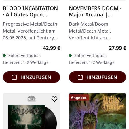
BLOOD INCANTATION
NOVEMBERS DOOM ·
· All Gates Open
Major Arcana |
(Original Motion
ARTBOOK CD
Progressive Metal/Death
Dark Metal/Doom
Picture Soundtrack) |
Metal. Veröffentlicht am
Metal/Death Metal.
TRANSPARENT
05.06.2026, auf Century
Veröffentlicht am
YELLOW 2LP+BLURAY
Media Records.
19.09.2025, auf Prophecy
Regulärer Preis:
Reguläre
42,99 €
27,99 €
Transparentes gelbes
Productions. CD im
Sofort verfügbar,
Sofort verfügbar,
Doppel-Vinyl im Gatefold-
Hardcover-Book (Format
Lieferzeit: 1-2 Werktage
Lieferzeit: 1-2 Werktage
Cover mit…
18x18cm) mit 36 Seiten.…
HINZUFÜGEN
HINZUFÜGEN
Angebot