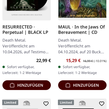
RESURRECTED ·
MAUL · In the Jaws Of
Perpetual | BLACK LP
Bereavement | CD
Death Metal.
Death Metal.
Veröffentlicht am
Veröffentlicht am
10.04.2026, auf Testimony
04.10.2024, auf 20 Buck
Records. Schwarzes Vinyl
Spin. CD im Jewelcase.
Regulärer Preis:
Verkaufspreis:
Regulärer Preis:
22,99 €
15,29 €
16,99 €
(-10.01%)
im Standard-Cover.
Maul kehren mit ihrem
Sofort verfügbar,
Sofort verfügbar,
Enthält 2-seitiges Insert
vernichtenden zweiten
Lieferzeit: 1-2 Werktage
Lieferzeit: 1-2 Werktage
und polyliniertes…
Werk "In the Jaws of…
HINZUFÜGEN
HINZUFÜGEN
Limited
Limited