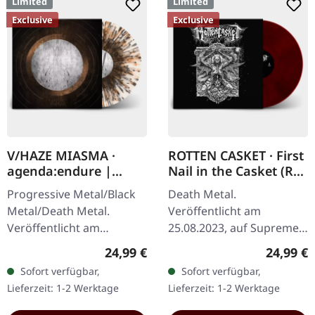
Limited
Limited
Exclusive
Exclusive
V/HAZE MIASMA ·
ROTTEN CASKET · First
agenda:endure |
Nail in the Casket (Re-
SPLATTER LP
Release) | RED/BLACK
Progressive Metal/Black
Death Metal.
LP
Metal/Death Metal.
Veröffentlicht am
Veröffentlicht am
25.08.2023, auf Supreme
08.12.2023, auf Supreme
Chaos Records. SCR
Regulärer Preis:
Reguläre
24,99 €
24,99 €
Chaos Records. SCR
exklusiv! Re-Release auf
Sofort verfügbar,
Sofort verfügbar,
Exklusives Ultra
transparent rot/schwarz
Lieferzeit: 1-2 Werktage
Lieferzeit: 1-2 Werktage
Clear/Silber/Gold/Schwar
marmoriertem Vinyl,…
z…