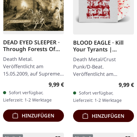
DEAD EYED SLEEPER ·
BLOOD EAGLE · Kill
Through Forests Of
Your Tyrants |
Nonentities | CD
SPLATTER 7" EP
Death Metal.
Death Metal/Crust
Veröffentlicht am
Punk/D-Beat.
15.05.2009, auf Supreme
Veröffentlicht am
Chaos Records. CD im
27.06.2014, auf Supreme
Regulärer Preis:
9,99 €
Regulär
9,99 €
Jewelcase mit 16-seitigem
Chaos Records. Weiße,
Sofort verfügbar,
Sofort verfügbar,
Booklet. Was passiert,
schwere 7" Vinyl-EP mit
Lieferzeit: 1-2 Werktage
Lieferzeit: 1-2 Werktage
wenn man die…
roten Splattern im
dicken…
HINZUFÜGEN
HINZUFÜGEN