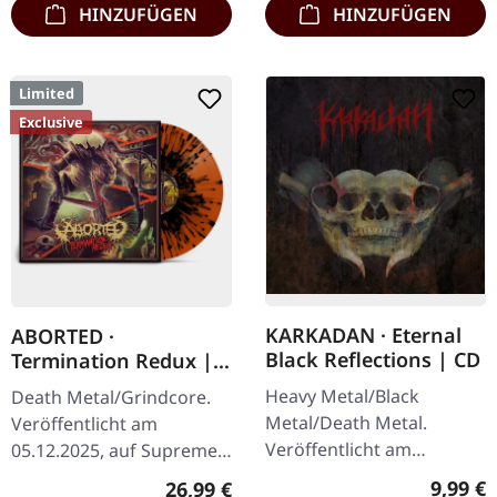
HINZUFÜGEN
HINZUFÜGEN
Limited
Exclusive
KARKADAN · Eternal
ABORTED ·
Black Reflections | CD
Termination Redux |
ORANGE/BLACK
Heavy Metal/Black
Death Metal/Grindcore.
SPLATTER LP
Metal/Death Metal.
Veröffentlicht am
Veröffentlicht am
05.12.2025, auf Supreme
19.01.2002, auf Supreme
Chaos Records.
Regulär
9,99 €
Regulärer Preis:
26,99 €