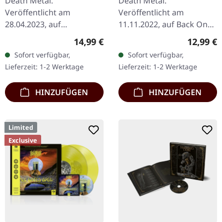
Death Metal.
Death Metal.
Veröffentlicht am
Veröffentlicht am
28.04.2023, auf
11.11.2022, auf Back On
Dissonance Productions.
Black. Schwarze Musik-
Regulärer Preis:
Reguläre
14,99 €
12,99 €
Doppel-CD. "The Burning -
Kassette. Als Cryptopsy
Sofort verfügbar,
Sofort verfügbar,
Eternal Death" von The
2008 "The Unspoken
Lieferzeit: 1-2 Werktage
Lieferzeit: 1-2 Werktage
Crown ist ein
King" veröffentlichten,…
eindrucksvolles…
HINZUFÜGEN
HINZUFÜGEN
Limited
Exclusive