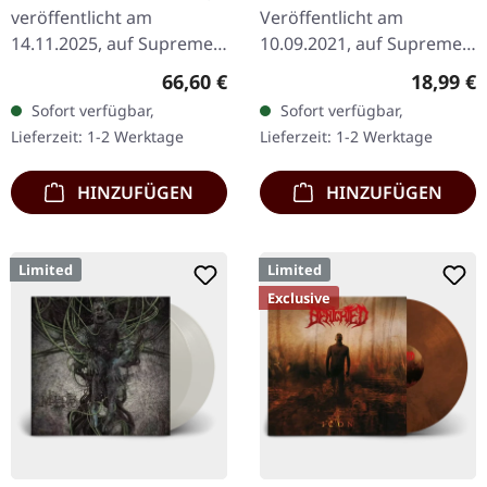
veröffentlicht am
Veröffentlicht am
14.11.2025, auf Supreme
10.09.2021, auf Supreme
Chaos Records. Schwarze
Chaos Records. Weißes
Regulärer Preis:
Reguläre
66,60 €
18,99 €
Deluxe-Box mit
Vinyl im schweren Cover
Sofort verfügbar,
Sofort verfügbar,
verschiedenen Releases in
mit Insert. Limitiert auf
Lieferzeit: 1-2 Werktage
Lieferzeit: 1-2 Werktage
einer noblen,…
200 handnummerierte…
HINZUFÜGEN
HINZUFÜGEN
Limited
Limited
Exclusive