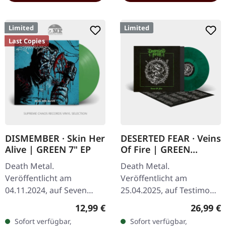
Limited
Limited
Last Copies
DISMEMBER · Skin Her
DESERTED FEAR · Veins
Alive | GREEN 7" EP
Of Fire | GREEN
MARBLED LP
Death Metal.
Death Metal.
Veröffentlicht am
Veröffentlicht am
04.11.2024, auf Seven
25.04.2025, auf Testimony
Metal Inches Records.
Records. Grün/Schwarz
Regulärer Preis:
Reguläre
12,99 €
26,99 €
Transparent grünes Vinyl
marmoriertes Vinyl LP,
Sofort verfügbar,
Sofort verfügbar,