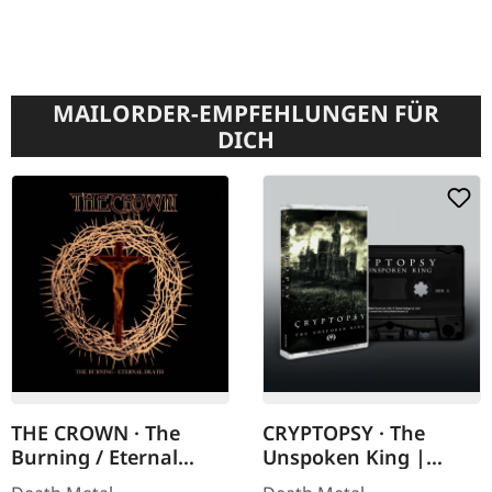
MAILORDER-EMPFEHLUNGEN FÜR
DICH
THE CROWN · The
CRYPTOPSY · The
Burning / Eternal
Unspoken King |
Death | 2CD
BLACK TAPE