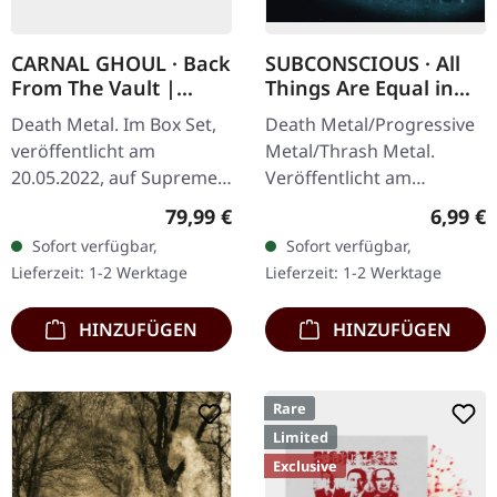
CARNAL GHOUL · Back
SUBCONSCIOUS · All
From The Vault |
Things Are Equal in
WOODEN BOX SET
Death | CD
Death Metal. Im Box Set,
Death Metal/Progressive
veröffentlicht am
Metal/Thrash Metal.
20.05.2022, auf Supreme
Veröffentlicht am
Chaos Records. Extrem
08.08.2008, auf Supreme
Regulärer Preis:
Regulär
79,99 €
6,99 €
schwere schwarze
Chaos Records. CD im
Sofort verfügbar,
Sofort verfügbar,
Holzbox mit Logo und
Jewelcase mit 8-seitigem
Lieferzeit: 1-2 Werktage
Lieferzeit: 1-2 Werktage
Nummerierung,…
Booklet.…
HINZUFÜGEN
HINZUFÜGEN
Rare
Limited
Exclusive