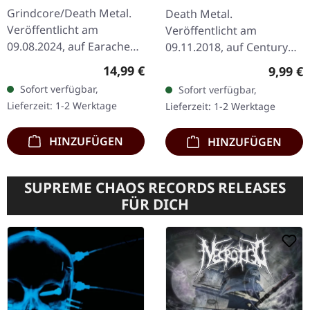
DIGIPAK CD
DIGIPAK CD
Grindcore/Death Metal.
Death Metal.
Veröffentlicht am
Veröffentlicht am
09.08.2024, auf Earache
09.11.2018, auf Century
Records. CD im DigiPak.
Media Records. CD im
Regulärer Preis:
14,99 €
Regulär
9,99 €
Napalm Death's
DigiPak. Limitierte
Sofort verfügbar,
Sofort verfügbar,
"Harmony Corruption"
Auflage. Deathrite liefern
Lieferzeit: 1-2 Werktage
Lieferzeit: 1-2 Werktage
markiert eine…
mit "Nightmares Reign"…
HINZUFÜGEN
HINZUFÜGEN
SUPREME CHAOS RECORDS RELEASES
FÜR DICH