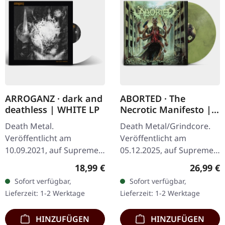
ARROGANZ · dark and
ABORTED · The
deathless | WHITE LP
Necrotic Manifesto |
TRANSPARENT
Death Metal.
Death Metal/Grindcore.
LIME/BLACK MARBLED
Veröffentlicht am
Veröffentlicht am
LP
10.09.2021, auf Supreme
05.12.2025, auf Supreme
Chaos Records. Weißes
Chaos Records.
Regulärer Preis:
Reguläre
18,99 €
26,99 €
Vinyl im schweren Cover
Transparent
Sofort verfügbar,
Sofort verfügbar,
mit Insert. Limitiert auf
Grüngelb/Schwarz "Evil
Lieferzeit: 1-2 Werktage
Lieferzeit: 1-2 Werktage
200 handnummerierte…
Slime" marmoriertes
Vinyl.…
HINZUFÜGEN
HINZUFÜGEN