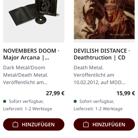
NOVEMBERS DOOM ·
DEVILISH DISTANCE ·
Major Arcana |
Deathtruction | CD
ARTBOOK CD
Dark Metal/Doom
Death Metal.
Metal/Death Metal.
Veröffentlicht am
Veröffentlicht am
10.02.2012, auf MDD
19.09.2025, auf Prophecy
Records. CD im Jewelcase.
Regulärer Preis:
Reguläre
27,99 €
15,99 €
Productions. CD im
Die polnische Death
Sofort verfügbar,
Sofort verfügbar,
Hardcover-Book (Format
Metal-Formation Devilish
Lieferzeit: 1-2 Werktage
Lieferzeit: 1-2 Werktage
18x18cm) mit 36 Seiten.…
Distance entfesselt mit…
HINZUFÜGEN
HINZUFÜGEN