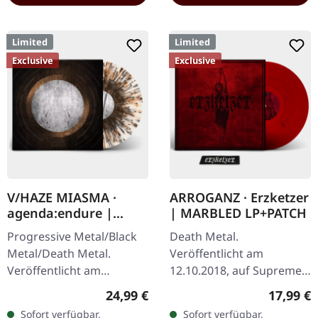
Limited
Limited
Exclusive
Exclusive
V/HAZE MIASMA ·
ARROGANZ · Erzketzer
agenda:endure |
| MARBLED LP+PATCH
SPLATTER LP
Progressive Metal/Black
Death Metal.
Metal/Death Metal.
Veröffentlicht am
Veröffentlicht am
12.10.2018, auf Supreme
08.12.2023, auf Supreme
Chaos Records.
Regulärer Preis:
Reguläre
24,99 €
17,99 €
Chaos Records. SCR
Transparent rot mit
Sofort verfügbar,
Sofort verfügbar,