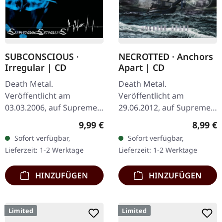
SUBCONSCIOUS ·
NECROTTED · Anchors
Irregular | CD
Apart | CD
Death Metal.
Death Metal.
Veröffentlicht am
Veröffentlicht am
03.03.2006, auf Supreme
29.06.2012, auf Supreme
Chaos Records. CD im
Chaos Records. CD im
Regulärer Preis:
Regulär
9,99 €
8,99 €
Jewelcase mit 8-seitigem
Jewelcase mit 8-seitigem
Sofort verfügbar,
Sofort verfügbar,
Booklet. Subconscious
Booklet. Hier gibt es nicht
Lieferzeit: 1-2 Werktage
Lieferzeit: 1-2 Werktage
liefern mit "Irregular"…
weniger als modernen…
HINZUFÜGEN
HINZUFÜGEN
Limited
Limited