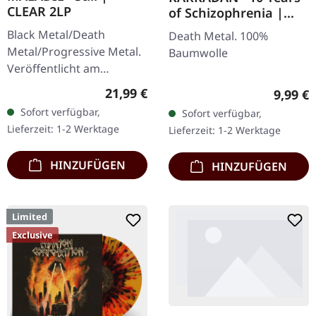
CLEAR 2LP
of Schizophrenia |
LONGSLEEVE
Black Metal/Death
Death Metal. 100%
Metal/Progressive Metal.
Baumwolle
Veröffentlicht am
10.04.2015, auf Supreme
Regulärer Preis:
21,99 €
Regulär
9,99 €
Chaos Records.
Sofort verfügbar,
Sofort verfügbar,
Transparentes Doppel-
Lieferzeit: 1-2 Werktage
Lieferzeit: 1-2 Werktage
Vinyl im schweren…
HINZUFÜGEN
HINZUFÜGEN
Limited
Exclusive