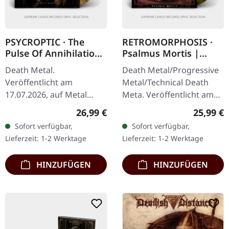
PSYCROPTIC · The
RETROMORPHOSIS ·
Pulse Of Annihilation
Psalmus Mortis |
| SPLATTER LP
LIME/BLACK MARBLED
Death Metal.
Death Metal/Progressive
LP
Veröffentlicht am
Metal/Technical Death
17.07.2026, auf Metal
Meta. Veröffentlicht am
Blade Records. Gold
16.05.2025, auf Season Of
Regulärer Preis:
Reguläre
26,99 €
25,99 €
schwarzes Splatter-Vinyl
Mist. Transparentes
Sofort verfügbar,
Sofort verfügbar,
im Standard-Cover.
Lime/Weiß/Schwarz
Lieferzeit: 1-2 Werktage
Lieferzeit: 1-2 Werktage
Limitiert auf 250
marmoriertes…
Exemplare.…
HINZUFÜGEN
HINZUFÜGEN