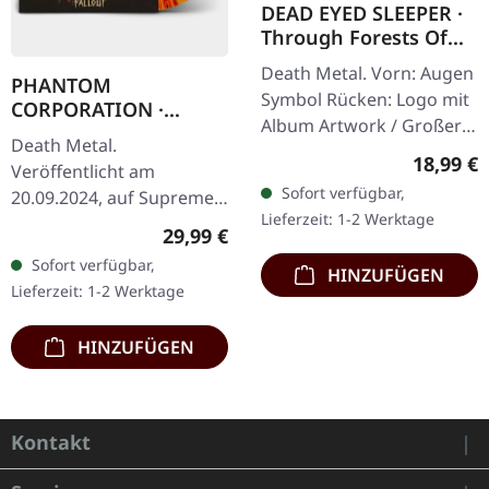
DEAD EYED SLEEPER ·
Through Forests Of
Nonentities Bug Zip |
Death Metal. Vorn: Augen
HSW ZIP L
PHANTOM
Symbol Rücken: Logo mit
CORPORATION ·
Album Artwork / Großer
Fallout | FIRE
Death Metal.
stilisierter Käfer 80%
SPLATTER LP
Reguläre
18,99 €
Veröffentlicht am
Baumwolle, 20% Polyester
Sofort verfügbar,
20.09.2024, auf Supreme
Lieferzeit: 1-2 Werktage
Chaos Records. SCR-
Regulärer Preis:
29,99 €
exklusives 'Fire Splatter'
Sofort verfügbar,
HINZUFÜGEN
Vinyl mit Insert, limitiert
Lieferzeit: 1-2 Werktage
auf 150…
HINZUFÜGEN
Kontakt