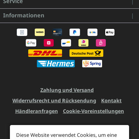
Service
Informationen
Zahlung und Versand
Widerrufsrecht und Rücksendung
Kontakt
Händleranfragen
Cookie-Voreinstellungen
Diese Website verwendet Cookies, um eine
Alle Preise inkl. gesetzl. Mehrwertsteuer zzgl.