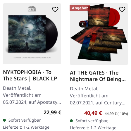
Angebot
NYKTOPHOBIA · To
AT THE GATES · The
The Stars | BLACK LP
Nightmare Of Being
[ARTBOOK RED] |
Death Metal.
Death Metal.
LPBOOK
Veröffentlicht am
Veröffentlicht am
05.07.2024, auf Apostasy
02.07.2021, auf Century
Records. Schwarzes Vinyl
Media Records. Deluxe
Regulärer Preis:
22,99 €
Verkaufspreis:
Regulärer Preis:
40,49 €
44,99 €
(-10%)
im Gatefold-Cover.
Artbook mit transparent
Sofort verfügbar,
Sofort verfügbar,
Nyktophobia entfesseln
blutrotem Doppel-Vinyl
Lieferzeit: 1-2 Werktage
Lieferzeit: 1-2 Werktage
mit „To The Stars" eine…
und 3 CDs,