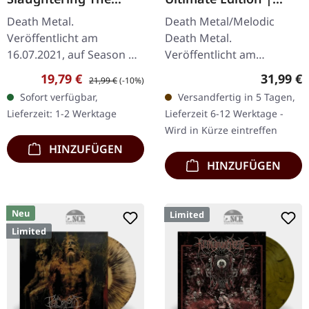
Faithful |
WHITE 2LP
Death Metal.
Death Metal/Melodic
YELLOW/RED/ORANGE
Veröffentlicht am
Death Metal.
LP
16.07.2021, auf Season Of
Veröffentlicht am
Mist. Gelb/rot/orange
21.11.2025, auf Earache
Verkaufspreis:
Regulärer Preis:
Reguläre
19,79 €
31,99 €
21,99 €
(-10%)
marmoriertes Vinyl.
Records. Weißes Doppel-
Sofort verfügbar,
Versandfertig in 5 Tagen,
Standard-Cover. Limited
Vinyl im Gatefold Cover.
Lieferzeit: 1-2 Werktage
Lieferzeit 6-12 Werktage -
auf 300
Plastic Head exklusive…
Wird in Kürze eintreffen
handnummerierte…
HINZUFÜGEN
HINZUFÜGEN
Neu
Limited
Limited