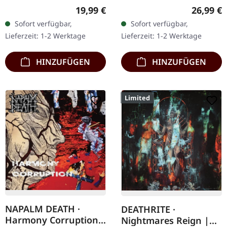
Blade Records.
Records. Transparent
Regulärer Preis:
Reguläre
19,99 €
26,99 €
Weiß/Schwarz
grünes Vinyl. Gruesome
Sofort verfügbar,
Sofort verfügbar,
marmoriertes Vinyl,
kehren mit ihrem bisher
Lieferzeit: 1-2 Werktage
Lieferzeit: 1-2 Werktage
limitiert auf 300
brutalsten Werk zurück -
Exemplare. Anaal
…
HINZUFÜGEN
HINZUFÜGEN
Nathrakh…
Limited
NAPALM DEATH ·
DEATHRITE ·
Harmony Corruption |
Nightmares Reign |