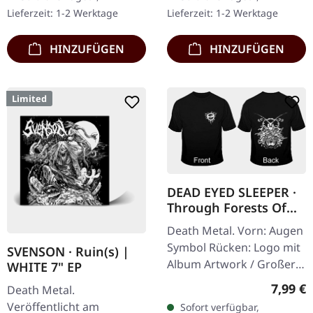
Exklusives Ultra
schwarz marmoriert und
Lieferzeit: 1-2 Werktage
Lieferzeit: 1-2 Werktage
Clear/Silber/Gold/Schwar
Erzketzer Patch, limitiert
z…
auf 100…
HINZUFÜGEN
HINZUFÜGEN
Limited
DEAD EYED SLEEPER ·
Through Forests Of
Nonentities Bug TS |
Death Metal. Vorn: Augen
T-SHIRT L
Symbol Rücken: Logo mit
SVENSON · Ruin(s) |
Album Artwork / Großer
WHITE 7" EP
stilisierter Käfer 100%
Regulär
7,99 €
Death Metal.
Baumwolle, Fruit Of The
Veröffentlicht am
Sofort verfügbar,