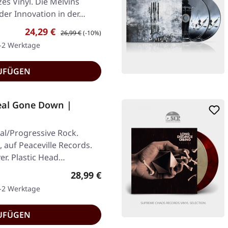
es Vinyl. Die Melvins
 der Innovation in der…
Verkaufspreis:
Regulärer Preis:
24,29 €
26,99 €
(-10%)
1-2 Werktage
UFÜGEN
Deal Gone Down |
al/Progressive Rock.
, auf Peaceville Records.
er. Plastic Head…
Regulärer Preis:
28,99 €
1-2 Werktage
UFÜGEN