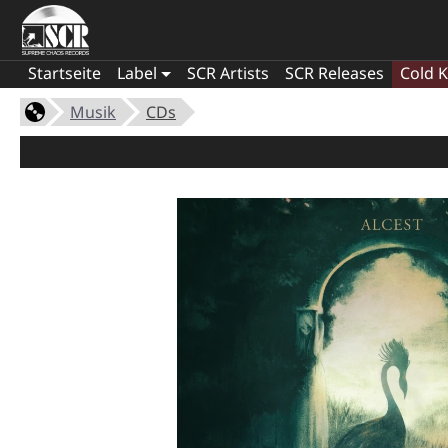
Startseite
Label
SCR Artists
SCR Releases
Cold K
Musik
CDs