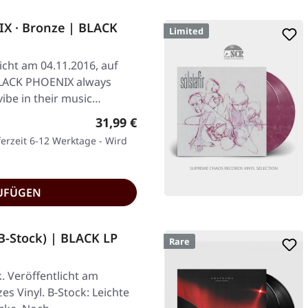
X · Bronze | BLACK
Limited
icht am 04.11.2016, auf
BLACK PHOENIX always
vibe in their music…
Regulärer Preis:
31,99 €
ferzeit 6-12 Werktage - Wird
UFÜGEN
B-Stock) | BLACK LP
Rare
. Veröffentlicht am
es Vinyl. B-Stock: Leichte