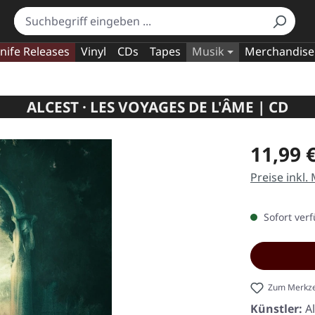
nife Releases
Vinyl
CDs
Tapes
Musik
Merchandise
ALCEST · LES VOYAGES DE L'ÂME | CD
Regulärer Pr
11,99 
Preise inkl.
Sofort verf
Zum Merkze
Künstler:
A