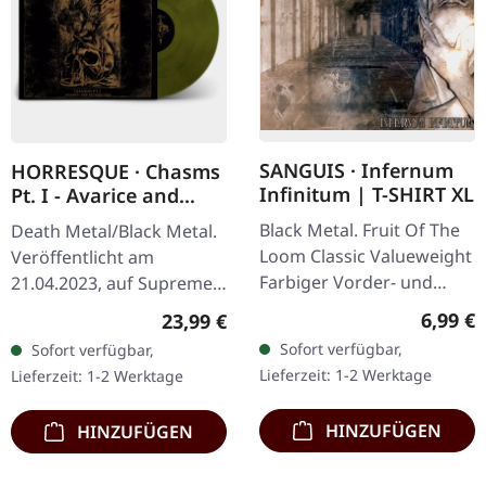
SANGUIS · Infernum
HORRESQUE · Chasms
Infinitum | T-SHIRT XL
Pt. I - Avarice and
Retribution |
Black Metal. Fruit Of The
Death Metal/Black Metal.
YELLOW/BLACK LP
Loom Classic Valueweight
Veröffentlicht am
Farbiger Vorder- und
21.04.2023, auf Supreme
Rückendruck 100%
Chaos Records.
Regulär
6,99 €
Regulärer Preis:
23,99 €
Baumwolle
Transparent
Sofort verfügbar,
Sofort verfügbar,
Dunkelgelb/Schwarz
Lieferzeit: 1-2 Werktage
Lieferzeit: 1-2 Werktage
marmoriertes Vinyl im
schweren Cover…
HINZUFÜGEN
HINZUFÜGEN