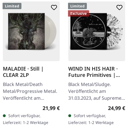
Limited
Limited
Exclusive
MALADIE · Still |
WIND IN HIS HAIR ·
CLEAR 2LP
Future Primitives |
SPLATTER LP
Black Metal/Death
Black Metal/Sludge.
Metal/Progressive Metal.
Veröffentlicht am
Veröffentlicht am
31.03.2023, auf Supreme
10.04.2015, auf Supreme
Chaos Records. SCR-
Regulärer Preis:
Reguläre
21,99 €
24,99 €
Chaos Records.
exklusives Ultra Clear
Sofort verfügbar,
Sofort verfügbar,
Transparentes Doppel-
Vinyl mit schwarzen und
Lieferzeit: 1-2 Werktage
Lieferzeit: 1-2 Werktage
Vinyl im schweren…
weißen Splattern mit…