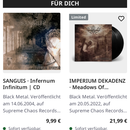
FÜR DICH
Limited
SANGUIS · Infernum
IMPERIUM DEKADENZ
Infinitum | CD
· Meadows Of
Nostalgia | BLACK 2LP
Black Metal. Veröffentlicht
Black Metal. Veröffentlicht
am 14.06.2004, auf
am 20.05.2022, auf
Supreme Chaos Records.
Supreme Chaos Records.
CD im Jewelcase mit 16-
Schwarzes Doppel-Vinyl
Regulärer Preis:
Reguläre
9,99 €
21,99 €
seitigem Booklet. Die
im Gatefold-Cover mit
Sofort verfügbar,
Sofort verfügbar,