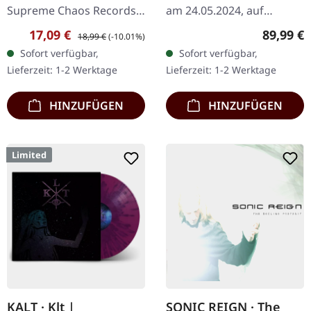
Supreme Chaos Records.
am 24.05.2024, auf
Hochwertiges 180g Vinyl
Supreme Chaos Records.
Verkaufspreis:
Regulärer Preis:
Reguläre
17,09 €
89,99 €
18,99 €
(-10.01%)
mit schönem Gatefold
Ultra schwere,
Sofort verfügbar,
Sofort verfügbar,
Cover und bedruckten
handgearbeitete Holzbox
Lieferzeit: 1-2 Werktage
Lieferzeit: 1-2 Werktage
Innenhüllen.…
mit graviertem…
HINZUFÜGEN
HINZUFÜGEN
Limited
KALT · Klt |
SONIC REIGN · The