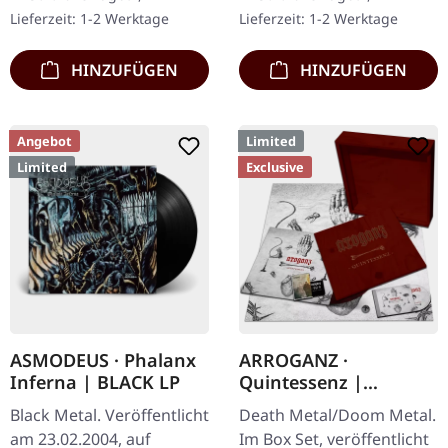
österreichische Black
bedrucktem Insert,
Lieferzeit: 1-2 Werktage
Lieferzeit: 1-2 Werktage
Metal-Horde…
limitiert auf…
HINZUFÜGEN
HINZUFÜGEN
Angebot
Limited
Limited
Exclusive
ASMODEUS · Phalanx
ARROGANZ ·
Inferna | BLACK LP
Quintessenz |
WOODEN BOX SET
Black Metal. Veröffentlicht
Death Metal/Doom Metal.
am 23.02.2004, auf
Im Box Set, veröffentlicht