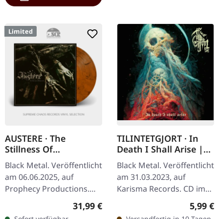
Limited
AUSTERE · The
TILINTETGJORT · In
Stillness Of
Death I Shall Arise |
Dissolution |
CD
Black Metal. Veröffentlicht
Black Metal. Veröffentlicht
ORANGE/BLACK LP
am 06.06.2025, auf
am 31.03.2023, auf
Prophecy Productions.
Karisma Records. CD im
Orange/Schwarz
Jewelcase. Tilintetgjort
Regulärer Preis:
Regulär
31,99 €
5,99 €
marmoriertes Vinyl, mit
liefern mit „In Death I
Sofort verfügbar,
Versandfertig in 10 Tagen,