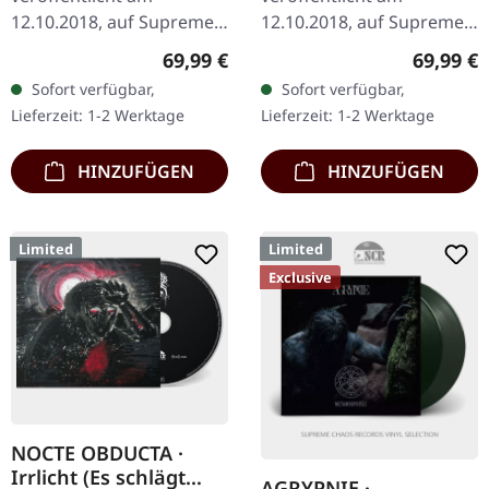
SET
12.10.2018, auf Supreme
12.10.2018, auf Supreme
Chaos Records. Eine
Chaos Records. Eine
Regulärer Preis:
Reguläre
69,99 €
69,99 €
noble Box, die die beiden
noble Box, die die beiden
Sofort verfügbar,
Sofort verfügbar,
Agrypnie-Alben
Agrypnie-Alben
Lieferzeit: 1-2 Werktage
Lieferzeit: 1-2 Werktage
"Grenzgænger" und…
"Grenzgænger" und…
HINZUFÜGEN
HINZUFÜGEN
Limited
Limited
Exclusive
NOCTE OBDUCTA ·
Irrlicht (Es schlägt
AGRYPNIE ·