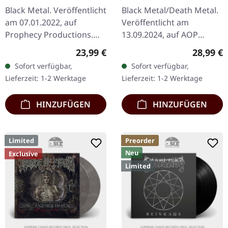
Angel | BLACK LP
Black Metal. Veröffentlicht
Black Metal/Death Metal.
am 07.01.2022, auf
Veröffentlicht am
Prophecy Productions.
13.09.2024, auf AOP
Schwarzes Vinyl,
Records. Schwarzes
Regulärer Preis:
Reguläre
23,99 €
28,99 €
beinhaltet Einleger und
Doppel-Vinyl im Gatefold-
Sofort verfügbar,
Sofort verfügbar,
gepolsterte Innenhülle
Cover. Agrypnie
Lieferzeit: 1-2 Werktage
Lieferzeit: 1-2 Werktage
Arcturus'…
entfesseln mit „Erg" ihr…
HINZUFÜGEN
HINZUFÜGEN
Limited
Preorder
Neu
Exclusive
Limited