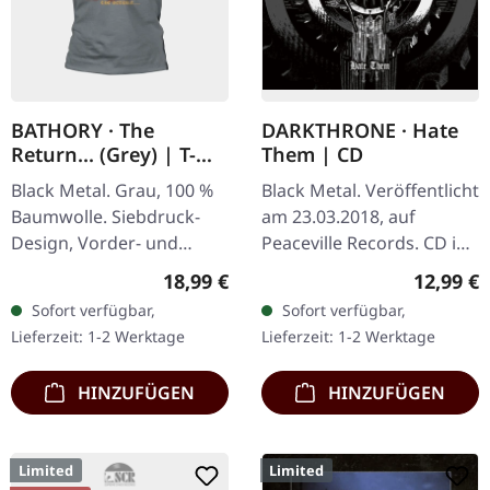
BATHORY · The
DARKTHRONE · Hate
Return... (Grey) | T-
Them | CD
SHIRT
Black Metal. Grau, 100 %
Black Metal. Veröffentlicht
Baumwolle. Siebdruck-
am 23.03.2018, auf
Design, Vorder- und
Peaceville Records. CD im
Rückseite bedruckt.
Jewelcase. Darkthromes
Regulärer Preis:
Reguläre
18,99 €
12,99 €
"Hate Them" markiert
Sofort verfügbar,
Sofort verfügbar,
einen entscheidenden
Lieferzeit: 1-2 Werktage
Lieferzeit: 1-2 Werktage
Punkt in…
HINZUFÜGEN
HINZUFÜGEN
Limited
Limited