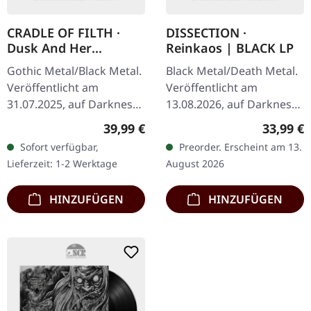
CRADLE OF FILTH ·
DISSECTION ·
Dusk And Her
Reinkaos | BLACK LP
Embrace (The Original
Gothic Metal/Black Metal.
Black Metal/Death Metal.
Sin) | CREAM
Veröffentlicht am
Veröffentlicht am
CLEAR/BLACK
31.07.2025, auf Darkness
13.08.2026, auf Darkness
MARBLED 2LP
Shall Rise Productions.
Shall Rise Productions.
Regulärer Preis:
Reguläre
39,99 €
33,99 €
Transparentes
Schwarzes Vinyl mit 24-
Sofort verfügbar,
Preorder. Erscheint am 13.
creme/schwarz
seitigem 12" Booklet
Lieferzeit: 1-2 Werktage
August 2026
marmoriertes Doppel-
und…
Vinyl im…
HINZUFÜGEN
HINZUFÜGEN