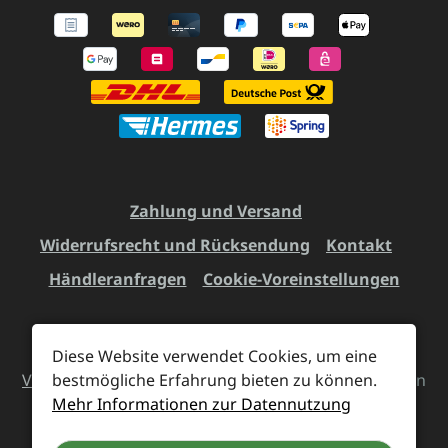
Zahlung und Versand
Widerrufsrecht und Rücksendung
Kontakt
Händleranfragen
Cookie-Voreinstellungen
Diese Website verwendet Cookies, um eine
Alle Preise inkl. gesetzl. Mehrwertsteuer zzgl.
bestmögliche Erfahrung bieten zu können.
Versandkosten
und ggf. Nachnahmegebühren, wenn
Mehr Informationen zur Datennutzung
nicht anders angegeben.