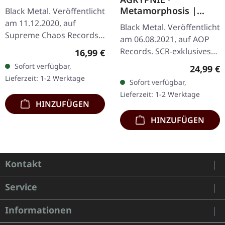
dem Mond ein kaltes
Metamorphosis |
Black Metal. Veröffentlicht
Herz) | DIGIBOOK CD
MOSS GREEN 2LP
am 11.12.2020, auf
Black Metal. Veröffentlicht
Supreme Chaos Records.
am 06.08.2021, auf AOP
Limitiertes Hardcover
Records. SCR-exklusives
Regulärer Preis:
16,99 €
DigiBook mit 12-seitigem
Vinyl! Dunkel moosgrünes
Sofort verfügbar,
Reguläre
24,99 €
Booklet. Verdammt
Doppel-Vinyl im Gatefold-
Lieferzeit: 1-2 Werktage
Sofort verfügbar,
nochmal, was…
Cover mit 12-seitigem…
Lieferzeit: 1-2 Werktage
HINZUFÜGEN
HINZUFÜGEN
Kontakt
Service
Informationen