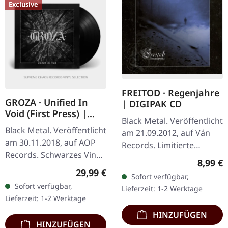
Exclusive
FREITOD · Regenjahre
GROZA · Unified In
| DIGIPAK CD
Void (First Press) |
Black Metal. Veröffentlicht
BLACK LP
Black Metal. Veröffentlicht
am 21.09.2012, auf Ván
am 30.11.2018, auf AOP
Records. Limitierte
Records. Schwarzes Vinyl
Auflage als CD im DigiPak.
Regulär
8,99 €
im Cover mit UV-Spot-
Freitod liefert mit
Regulärer Preis:
29,99 €
Sofort verfügbar,
Lackierung und dickem
„Regenjahre" ein
Sofort verfügbar,
Lieferzeit: 1-2 Werktage
bedrucktem Innenhüllen.
erschütterndes…
Lieferzeit: 1-2 Werktage
…
HINZUFÜGEN
HINZUFÜGEN