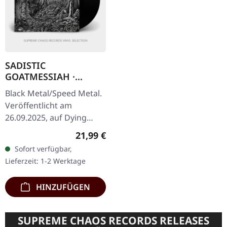
SADISTIC
GOATMESSIAH ·
Violence | BLACK LP
Black Metal/Speed Metal.
Veröffentlicht am
26.09.2025, auf Dying
Victims Productions.
Regulärer Preis:
21,99 €
Schwarzes Vinyl mit
Sofort verfügbar,
Insert-Poster, Sticker,
Lieferzeit: 1-2 Werktage
Postkarte und…
HINZUFÜGEN
SUPREME CHAOS RECORDS RELEASES