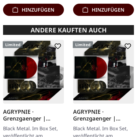
HINZUFÜGEN
HINZUFÜGEN
ANDERE KAUFTEN AUCH
Limited
Limited
AGRYPNIE ·
AGRYPNIE ·
Grenzgaenger |
Grenzgaenger |
DELUXE BOX
DELUXE RED/GREY 4LP
Black Metal. Im Box Set,
Black Metal. Im Box Set,
RED/CLEAR 4LP BOX
BOX SET
veröffentlicht am
veröffentlicht am