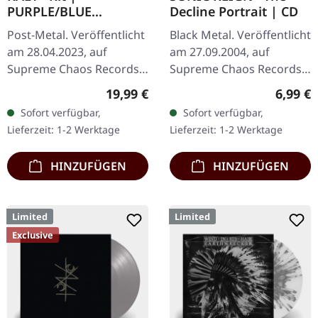
PURPLE/BLUE
Decline Portrait | CD
SPLATTER LP
Post-Metal. Veröffentlicht
Black Metal. Veröffentlicht
am 28.04.2023, auf
am 27.09.2004, auf
Supreme Chaos Records.
Supreme Chaos Records.
SCR-Exklusives Splatter-
CD im Jewelcase mit
Regulärer Preis:
Regulär
19,99 €
6,99 €
Vinyl auf transparent lila
Booklet. Sonic Reign
Sofort verfügbar,
Sofort verfügbar,
Vinyl mit blauen Splattern,
entfesselt mit „The
Lieferzeit: 1-2 Werktage
Lieferzeit: 1-2 Werktage
…
Decline Portrait"…
HINZUFÜGEN
HINZUFÜGEN
Limited
Limited
Exclusive