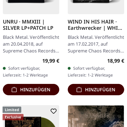
UNRU · MMXIII |
WIND IN HIS HAIR ·
SILVER LP+PATCH LP
Earthwrecker | WHITE
SPLATTER LP
Black Metal. Veröffentlicht
Black Metal. Veröffentlicht
am 20.04.2018, auf
am 17.02.2017, auf
Supreme Chaos Records.
Supreme Chaos Records.
Exklusives silbernes Vinyl -
Weißes Vinyl mit grauen
Regulärer Preis:
Reguläre
19,99 €
18,99 €
nur beim SCR Mailorder,
Splattern im Standard-
Sofort verfügbar,
Sofort verfügbar,
mit rundem Logo-Patch!…
Cover, kommt mit Insert.…
Lieferzeit: 1-2 Werktage
Lieferzeit: 1-2 Werktage
HINZUFÜGEN
HINZUFÜGEN
Limited
Exclusive