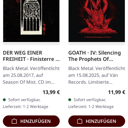
DER WEG EINER
GOATH · IV: Silencing
FREIHEIT · Finisterre |
The Prophets Of
CD
Deceit | DIGIPAK CD
Black Metal. Veröffentlicht
Black Metal. Veröffentlicht
am 25.08.2017, auf
am 15.08.2025, auf Ván
Season Of Mist. CD im
Records. Limitierte
Jewelcase. Als die
Auflage als CD im DigiPak.
Regulärer Preis:
Reguläre
13,99 €
11,99 €
deutsche Black Metal-
Limitiert auf 500
Sofort verfügbar,
Sofort verfügbar,
Formation Der Weg einer
Exemplare. Goath kehren
Lieferzeit: 1-2 Werktage
Lieferzeit: 1-2 Werktage
Freiheit 2017…
mit ihrem…
HINZUFÜGEN
HINZUFÜGEN