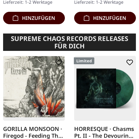
Lieferzeit: 1-2 Werktage
Lieferzeit: 1-2 Werktage
Maiden 1980 ihr
kehren mit…
selbstbetiteltes Debüt…
HINZUFÜGEN
HINZUFÜGEN
SUPREME CHAOS RECORDS RELEASES
FÜR DICH
Limited
GORILLA MONSOON ·
HORRESQUE · Chasms
Firegod - Feeding The
Pt. II - The Devouring