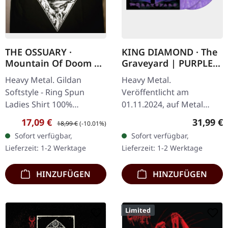
THE OSSUARY ·
KING DIAMOND · The
Mountain Of Doom |
Graveyard | PURPLE
GIRLIE SHIRT
RED WHITE MARBLED
Heavy Metal. Gildan
Heavy Metal.
2LP
Softstyle - Ring Spun
Veröffentlicht am
Ladies Shirt 100%
01.11.2024, auf Metal
Baumwolle Es ist nur
Blade Records.
Verkaufspreis:
Regulärer Preis:
Reguläre
17,09 €
31,99 €
18,99 €
(-10.01%)
Vorderseite bedruckt
Lila/Rot/Weiß
Sofort verfügbar,
Sofort verfügbar,
marmoriertes Doppel-
Lieferzeit: 1-2 Werktage
Lieferzeit: 1-2 Werktage
Vinyl im Gatefold-Cover
mit Poster. "The…
HINZUFÜGEN
HINZUFÜGEN
Limited