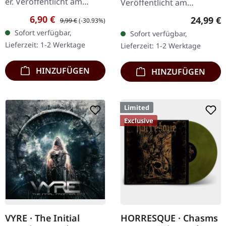
er. Veröffentlicht am
Veröffentlicht am
08.02.2008, auf Supreme
08.12.2023, auf Supreme
Verkaufspreis:
Regulärer Preis:
6,90 €
Reguläre
24,99 €
9,99 €
(-30.93%)
Chaos Records. CD im
Chaos Records. SCR
Sofort verfügbar,
Sofort verfügbar,
Jewelcase mit 12-seitigem
Exklusives Ultra
Lieferzeit: 1-2 Werktage
Lieferzeit: 1-2 Werktage
Booklet. Subterfuge
Clear/Silber/Gold/Schwar
Carver…
z…
HINZUFÜGEN
HINZUFÜGEN
Limited
Exclusive
VYRE · The Initial
HORRESQUE · Chasms