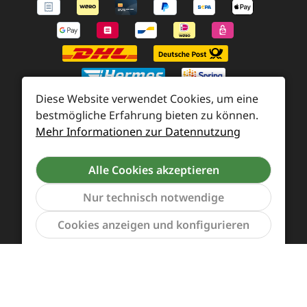
Diese Website verwendet Cookies, um eine
bestmögliche Erfahrung bieten zu können.
Mehr Informationen zur Datennutzung
Zahlung und Versand
Widerrufsrecht und Rücksendung
Kontakt
Alle Cookies akzeptieren
Händleranfragen
Cookie-Voreinstellungen
Nur technisch notwendige
Werkzeu
Cookies anzeigen und konfigurieren
Alle Preise inkl. gesetzl. Mehrwertsteuer zzgl.
Versandkosten
und ggf. Nachnahmegebühren, wenn
nicht anders angegeben.