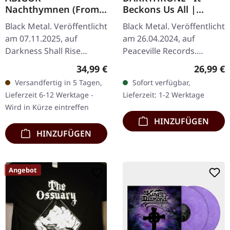
Nachthymnen (From
Beckons Us All |
The Twilight Kingdom)
BLACK LP
Black Metal. Veröffentlicht
Black Metal. Veröffentlicht
| GALAXY
am 07.11.2025, auf
am 26.04.2024, auf
PURPLE/BLUE LP
Darkness Shall Rise
Peaceville Records.
Productions. Blau-Cyan-
Schwarzes Vinyl. "It
Regulärer Preis:
Reguläre
34,99 €
26,99 €
Lila marmoriertes Vinyl im
Beckons Us All" ist ein
Versandfertig in 5 Tagen,
Sofort verfügbar,
Gatefold Cover. Enthält
weiteres abenteuerliches
Lieferzeit 6-12 Werktage -
Lieferzeit: 1-2 Werktage
Bonus-CD…
Eintauchen…
Wird in Kürze eintreffen
HINZUFÜGEN
HINZUFÜGEN
Angebot