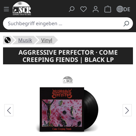
Du hast 0 Produkte auf
Warenkorb ent
DE
Musik
Vinyl
AGGRESSIVE PERFECTOR · COME
CREEPING FIENDS | BLACK LP