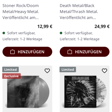
Beast | CD
Exorbitance |
Stoner Rock/Doom
Death Metal/Black
MARBLED LP
Metal/Heavy Metal.
Metal/Thrash Metal.
Veröffentlicht am
Veröffentlicht am
11.05.2018, auf Supreme
22.03.2024, auf Supreme
Regulärer Preis:
Reguläre
12,99 €
24,99 €
Chaos Records. CD im
Chaos Records. Exklusives
Sofort verfügbar,
Sofort verfügbar,
Jewelcase mit 8-seitigem
'Malstrom
Lieferzeit: 1-2 Werktage
Lieferzeit: 1-2 Werktage
Booklet. Das dritte
Clear/Grün/Schwarz
Album…
marmoriertes'…
HINZUFÜGEN
HINZUFÜGEN
Limited
Limited
Exclusive