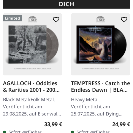
DICH
Limited
AGALLOCH · Oddities
TEMPTRESS · Catch the
& Rarities 2001 - 2004
Endless Dawn | BLACK
| CLEAR/BLACK
LP
Black Metal/Folk Metal.
Heavy Metal.
SMOKE 2LP
Veröffentlicht am
Veröffentlicht am
29.08.2025, auf Eisenwald.
25.07.2025, auf Dying
Klares/schwarzes Doppel-
Victims Productions.
Regulärer Preis:
Reguläre
33,99 €
24,99 €
Vinyl mit Smoke-
Schwarzes Vinyl, Insert,
Sofort verfügbar,
Sofort verfügbar,