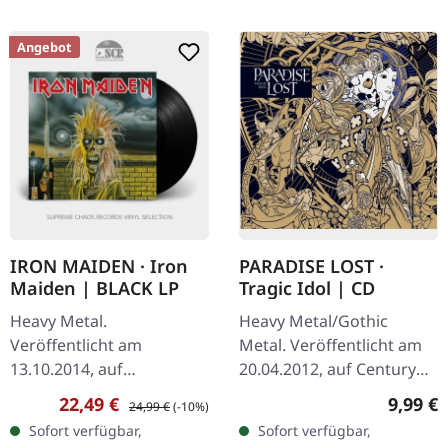
Angebot
IRON MAIDEN · Iron
PARADISE LOST ·
Maiden | BLACK LP
Tragic Idol | CD
Heavy Metal.
Heavy Metal/Gothic
Veröffentlicht am
Metal. Veröffentlicht am
13.10.2014, auf
20.04.2012, auf Century
Parlophone Records.
Media Records. CD im
Verkaufspreis:
Regulärer Preis:
Regulär
22,49 €
9,99 €
24,99 €
(-10%)
Schwarzes Vinyl im
Jewelcase mit 16-seitigem
Sofort verfügbar,
Sofort verfügbar,
Standard-Cover. Als Iron
Booklet. Paradise Lost