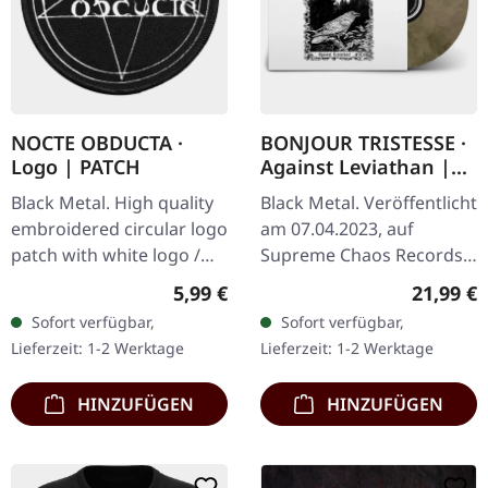
NOCTE OBDUCTA ·
BONJOUR TRISTESSE ·
Logo | PATCH
Against Leviathan |
ECO RECYCLED VINYL
Black Metal. High quality
Black Metal. Veröffentlicht
LP
embroidered circular logo
am 07.04.2023, auf
patch with white logo /
Supreme Chaos Records.
black background,
Recycletes Eco-Vinyl mit
Regulärer Preis:
Reguläre
5,99 €
21,99 €
embroidered edge. Size
Insert, Download-Code,
Sofort verfügbar,
Sofort verfügbar,
ca. 10 cm diameter
limitiert auf 200…
Lieferzeit: 1-2 Werktage
Lieferzeit: 1-2 Werktage
HINZUFÜGEN
HINZUFÜGEN