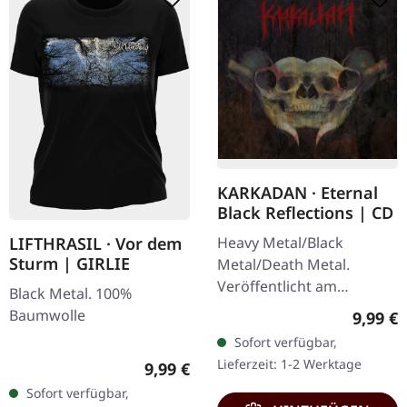
KARKADAN · Eternal
Black Reflections | CD
Heavy Metal/Black
LIFTHRASIL · Vor dem
Sturm | GIRLIE
Metal/Death Metal.
Veröffentlicht am
Black Metal. 100%
19.01.2002, auf Supreme
Baumwolle
Regulär
9,99 €
Chaos Records. CD im
Sofort verfügbar,
Jewelcase. Neuauflage mit
Lieferzeit: 1-2 Werktage
Regulärer Preis:
9,99 €
neuem Artwork,…
Sofort verfügbar,