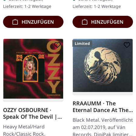
Marmorierung im
Sticker, Postkarte,
Lieferzeit: 1-2 Werktage
Lieferzeit: 1-2 Werktage
Gatefold-Cover.…
Download-Code. Was für
eine…
HINZUFÜGEN
HINZUFÜGEN
Limited
RRAAUMM · The
Eternal Dance At The
OZZY OSBOURNE ·
Nucleus Of Time |
Speak Of The Devil |
Black Metal. Veröffentlicht
DIGIPAK CD
CD
Heavy Metal/Hard
am 02.07.2019, auf Ván
Rock/Classic Rock.
Records. DigiPak limitiert