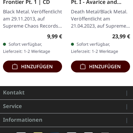
Frontier Pt. 1 | CD
Pt. I - Avarice and
Retribution |
Black Metal. Veröffentlicht
Death Metal/Black Metal.
YELLOW/BLACK LP
am 29.11.2013, auf
Veröffentlicht am
Supreme Chaos Records.
21.04.2023, auf Supreme
CD im Jewelcase mit 8-
Chaos Records.
Regulärer Preis:
Reguläre
9,99 €
23,99 €
seitigem Booklet. Was
Transparent
Sofort verfügbar,
Sofort verfügbar,
passiert, wenn drei
Dunkelgelb/Schwarz
Lieferzeit: 1-2 Werktage
Lieferzeit: 1-2 Werktage
kosmische…
marmoriertes Vinyl im
schweren Cover…
HINZUFÜGEN
HINZUFÜGEN
Kontakt
Service
Informationen