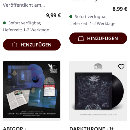
Veröffentlicht am
auf 300
Regulär
8,99 €
17.11.1995, auf Sony
handnummerierte
Regulärer Preis:
9,99 €
Sofort verfügbar,
Music. CD im Jewelcase.
Exemplare. Rraaumm
Sofort verfügbar,
Lieferzeit: 1-2 Werktage
Dieses elektrisierende
erschaffen mit „The
Lieferzeit: 1-2 Werktage
Live-Album zeigt Ozzy…
Eternal…
HINZUFÜGEN
HINZUFÜGEN
ABIGOR ·
DARKTHRONE · It