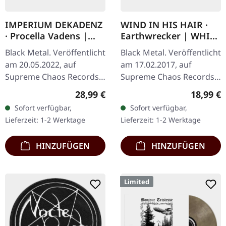
IMPERIUM DEKADENZ
WIND IN HIS HAIR ·
· Procella Vadens |
Earthwrecker | WHITE
SILVER 2LP
SPLATTER LP
Black Metal. Veröffentlicht
Black Metal. Veröffentlicht
am 20.05.2022, auf
am 17.02.2017, auf
Supreme Chaos Records.
Supreme Chaos Records.
Letzte Exemplare! #4-10
Weißes Vinyl mit grauen
Regulärer Preis:
Reguläre
28,99 €
18,99 €
Silbernes Doppel-Vinyl im
Splattern im Standard-
Sofort verfügbar,
Sofort verfügbar,
Gatefold-Cover mit
Cover, kommt mit Insert.…
Lieferzeit: 1-2 Werktage
Lieferzeit: 1-2 Werktage
bedrucktem…
HINZUFÜGEN
HINZUFÜGEN
Limited