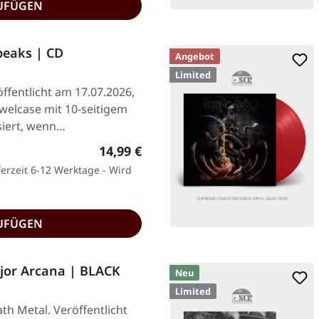
UFÜGEN
peaks | CD
Angebot
Limited
ffentlicht am 17.07.2026,
ewelcase mit 10-seitigem
siert, wenn…
Regulärer Preis:
14,99 €
ferzeit 6-12 Werktage - Wird
UFÜGEN
or Arcana | BLACK
Neu
Limited
h Metal. Veröffentlicht