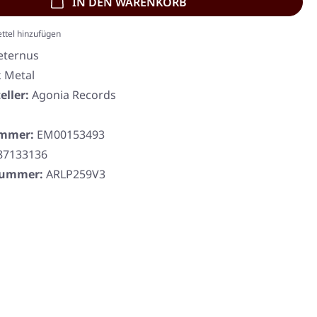
IN DEN WARENKORB
ttel hinzufügen
eternus
 Metal
eller:
Agonia Records
ummer:
EM00153493
87133136
rnummer:
ARLP259V3