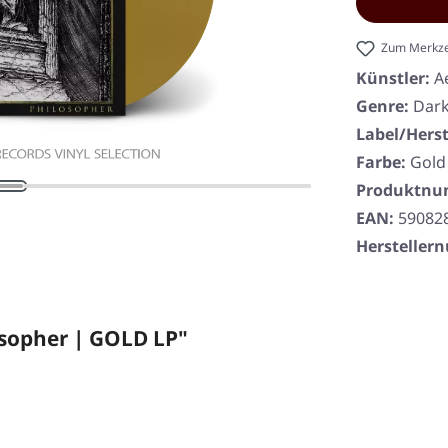
Zum Merkze
Künstler:
A
Genre:
Dark
Label/Herst
Farbe:
Gold
Produktn
EAN:
59082
Herstelle
sopher | GOLD LP"