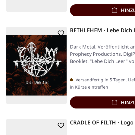
HINZ
BETHLEHEM · Lebe Dich 
Dark Metal. Veröffentlicht a
Prophecy Productions. DigiP
Booklet. "Lebe Dich Leer" vo
Album,…
Versandfertig in 5 Tagen, Lie
in Kürze eintreffen
HINZ
CRADLE OF FILTH · Logo