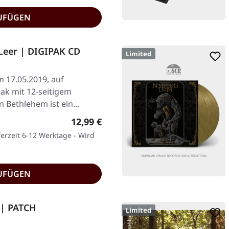
UFÜGEN
Leer | DIGIPAK CD
Limited
m 17.05.2019, auf
ak mit 12-seitigem
n Bethlehem ist ein
Regulärer Preis:
12,99 €
ferzeit 6-12 Werktage - Wird
UFÜGEN
 | PATCH
Limited