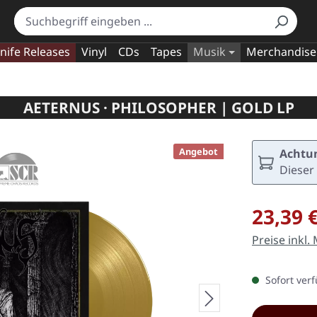
nife Releases
Vinyl
CDs
Tapes
Musik
Merchandise
AETERNUS · PHILOSOPHER | GOLD LP
Angebot
Achtun
Dieser 
Verkaufspre
23,39 
Preise inkl.
Sofort verf