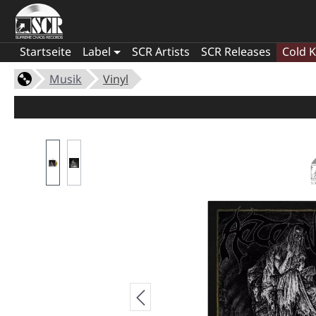
Startseite
Label
SCR Artists
SCR Releases
Cold K
Musik
Vinyl