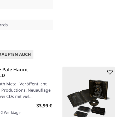
ords
KAUFTEN AUCH
 Pale Haunt
CD
h Metal. Veröffentlicht
y Productions. Neuauflage
wei CDs mit viel…
Regulärer Preis:
33,99 €
1-2 Werktage