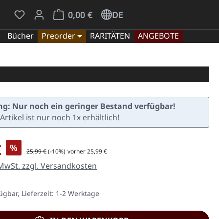
Du hast 0 Produkte auf dem Merkzettel
Warenkorb enthält 0 Positionen. Der Gesamt
0,00 €
DE
Bücher
Preorder
RARITÄTEN
ANGEBOTE
g: Nur noch ein geringer Bestand verfügbar!
Artikel ist nur noch 1x erhältlich!
is:
€
%
Regulärer Preis:
25,99 €
(-10%)
vorher 25,99 €
 MwSt. zzgl. Versandkosten
ügbar, Lieferzeit: 1-2 Werktage