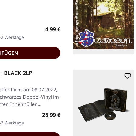
Regulärer Preis:
4,99 €
1-2 Werktage
UFÜGEN
| BLACK 2LP
ffentlicht am 08.07.2022,
Schwarzes Doppel-Vinyl im
erten Innenhüllen…
Regulärer Preis:
28,99 €
1-2 Werktage