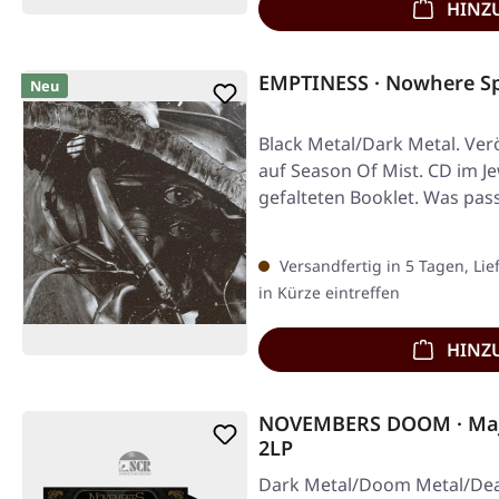
HINZ
EMPTINESS · Nowhere S
Neu
Black Metal/Dark Metal. Verö
auf Season Of Mist. CD im J
gefalteten Booklet. Was pas
Versandfertig in 5 Tagen, Lie
in Kürze eintreffen
HINZ
NOVEMBERS DOOM · Maj
2LP
Dark Metal/Doom Metal/Deat