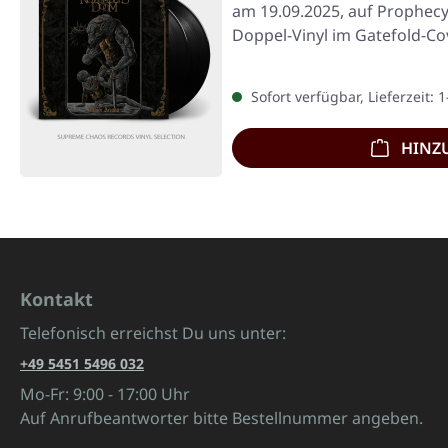
am 19.09.2025, auf Prophec
Doppel-Vinyl im Gatefold-Co
Sofort verfügbar, Lieferzeit: 
HINZ
Kontakt
Telefonisch erreichst Du uns unter:
+49 5451 5496 032
Mo-Fr: 9:00 - 17:00 Uhr
Auf Anrufbeantworter bitte Bestellnummer angeben.