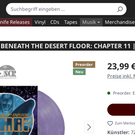
nife Releases
Vinyl
CDs
Tapes
Musik
Merchandise
 BENEATH THE DESERT FLOOR: CHAPTER 11
Regulärer Pr
23,99 
Preorder
Neu
Preise inkl.
Preorder. 
Zum Merkze
Künstler:
7