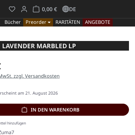
Du hast 0 Produkte auf dem Merkzettel
Warenkorb enthält 0 Positionen. Der Gesamt
0,00 €
DE
Bücher
Preorder
RARITÄTEN
ANGEBOTE
 | LAVENDER MARBLED LP
eis:
€
 MwSt. zzgl. Versandkosten
Erscheint am 21. August 2026
IN DEN WARENKORB
ttel hinzufügen
Zuma7