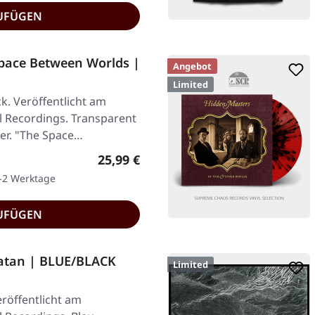
UFÜGEN
pace Between Worlds |
Angebot
Limited
k. Veröffentlicht am
al Recordings. Transparent
ver. "The Space…
Regulärer Preis:
25,99 €
1-2 Werktage
UFÜGEN
atan | BLUE/BLACK
Limited
röffentlicht am