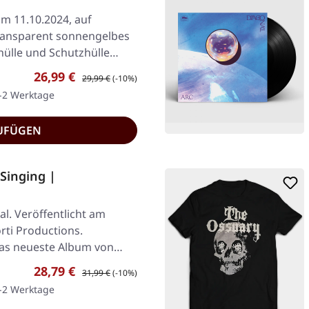
am 11.10.2024, auf
transparent sonnengelbes
enhülle und Schutzhülle…
Verkaufspreis:
Regulärer Preis:
26,99 €
29,99 €
(-10%)
1-2 Werktage
UFÜGEN
Singing |
l. Veröffentlicht am
ti Productions.
Das neueste Album von
Verkaufspreis:
Regulärer Preis:
28,79 €
31,99 €
(-10%)
1-2 Werktage