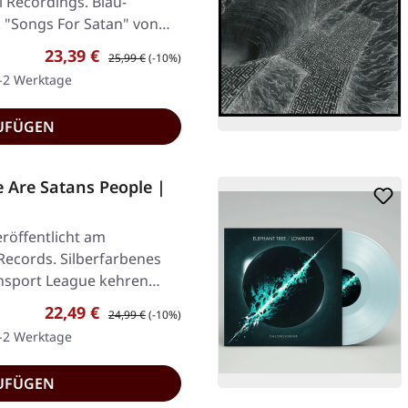
l Recordings. Blau-
 "Songs For Satan" von
Verkaufspreis:
Regulärer Preis:
23,39 €
25,99 €
(-10%)
1-2 Werktage
UFÜGEN
Are Satans People |
röffentlicht am
Records. Silberfarbenes
ansport League kehren
Verkaufspreis:
Regulärer Preis:
22,49 €
24,99 €
(-10%)
1-2 Werktage
UFÜGEN