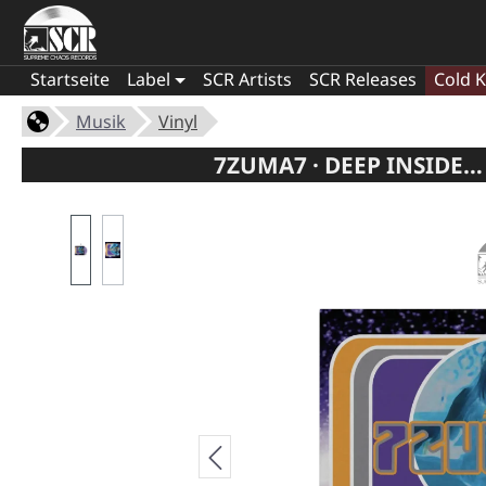
Startseite
Label
SCR Artists
SCR Releases
Cold K
Musik
Vinyl
7ZUMA7 · DEEP INSIDE…