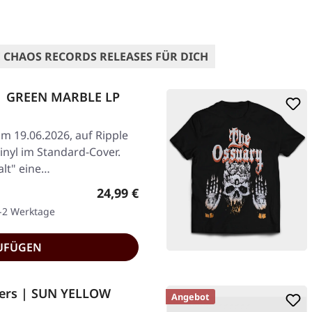
 CHAOS RECORDS RELEASES FÜR DICH
 | GREEN MARBLE LP
am 19.06.2026, auf Ripple
nyl im Standard-Cover.
alt" eine…
Regulärer Preis:
24,99 €
1-2 Werktage
UFÜGEN
pers | SUN YELLOW
Angebot