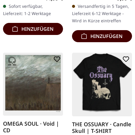
EP mit 45 RPM und
CD im DigiPak mit 3
Sofort verfügbar,
Versandfertig in 5 Tagen,
geätzter B-Seite. Limitiert
Bonus-Songs. Als Orange
Lieferzeit: 1-2 Werktage
Lieferzeit 6-12 Werktage -
auf 1500 Exemplare…
Goblin seinerzeit…
Wird in Kürze eintreffen
HINZUFÜGEN
HINZUFÜGEN
OMEGA SOUL · Void |
THE OSSUARY · Candle
CD
Skull | T-SHIRT