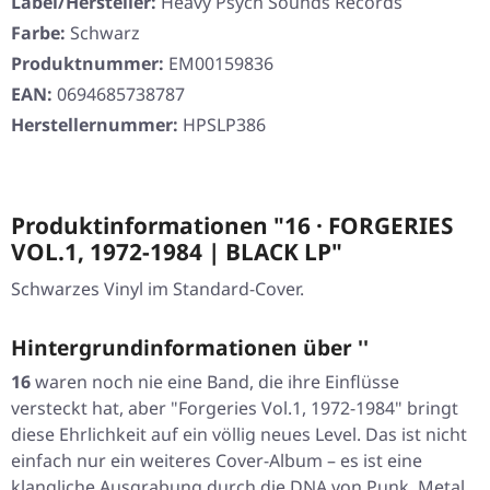
Label/Hersteller:
Heavy Psych Sounds Records
Farbe:
Schwarz
Produktnummer:
EM00159836
EAN:
0694685738787
Herstellernummer:
HPSLP386
Produktinformationen "16 · FORGERIES
VOL.1, 1972-1984 | BLACK LP"
Schwarzes Vinyl im Standard-Cover.
Hintergrundinformationen über ''
16
waren noch nie eine Band, die ihre Einflüsse
versteckt hat, aber
"Forgeries Vol.1, 1972-1984"
bringt
diese Ehrlichkeit auf ein völlig neues Level. Das ist nicht
einfach nur ein weiteres Cover-Album – es ist eine
klangliche Ausgrabung durch die DNA von Punk, Metal