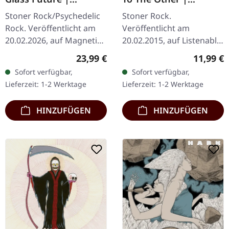
ORANGE/BLACK
DIGIPAK CD
Stoner Rock/Psychedelic
Stoner Rock.
SPLATTER LP
Rock. Veröffentlicht am
Veröffentlicht am
20.02.2026, auf Magnetic
20.02.2015, auf Listenable
Eye Records. Oranges
Records. Limitierte
Regulärer Preis:
Reguläre
23,99 €
11,99 €
Vinyl mit schwarzen
Auflage als CD im DigiPak.
Sofort verfügbar,
Sofort verfügbar,
Splattern im Standard-
Saturnalia Temple liefern
Lieferzeit: 1-2 Werktage
Lieferzeit: 1-2 Werktage
Cover mit…
mit "To The Other"…
HINZUFÜGEN
HINZUFÜGEN