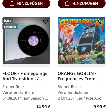
HINZUFÜGEN
HINZUFÜGEN
Rare
Limited
FLOOR · Homegoings
ORANGE GOBLIN ·
And Transitions /
Frequencies From
Shadowline | ETCHED
Planet Ten (Re-
Stoner Rock.
Stoner Rock.
EP
Release) | DIGIPAK CD
Veröffentlicht am
Veröffentlicht am
04.08.2014, auf Season Of
24.01.2011, auf Rise Above
Mist. Einseitige 12" Vinyl
Records. Re-Release als
Regulärer Preis:
Regulär
14,99 €
9,99 €