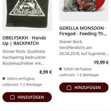
GORILLA MONSOON ·
Firegod - Feeding The
OBELYSKKH · Hands
Beast | RED LP
Stoner Rock.
Up | BACKPATCH
Veröffentlicht am
Stoner Rock. Qualitativ
20.04.2018, auf Supreme
hochwertig bedruckter
Chaos Records.
Reguläre
19,99 €
Rückenaufnäher mit
Transparent rotes Vinyl,
Sofort verfügbar,
vernähter Kante im Hands
limitiert auf 200
Regulärer Preis:
8,99 €
Lieferzeit: 1-2 Werktage
Up Design mit
handnummerierte
Sofort verfügbar,
OBELYSKKH Logo. Maß
Exemplare. · 180g…
Lieferzeit: 1-2 Werktage
hochkant: 28 cm Breite…
HINZUFÜGEN
HINZUFÜGEN