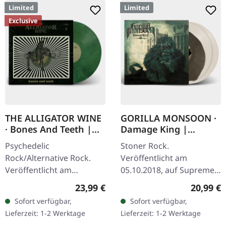
Limited
Limited
Exclusive
THE ALLIGATOR WINE
GORILLA MONSOON ·
· Bones And Teeth |
Damage King |
MARBLED LP
BONE/BROWN 2LP
Psychedelic
Stoner Rock.
Rock/Alternative Rock.
Veröffentlicht am
Veröffentlicht am
05.10.2018, auf Supreme
15.09.2023, auf Supreme
Chaos Records. Doppel-
Regulärer Preis:
Reguläre
23,99 €
20,99 €
Chaos Records. SCR- und
Vinyl creme-weiß mit
Sofort verfügbar,
Sofort verfügbar,
Band-exklusive Auflage!
Braun in der Mitte,
Lieferzeit: 1-2 Werktage
Lieferzeit: 1-2 Werktage
Transparent…
limitiert auf nur 200