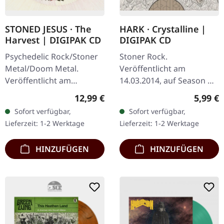
STONED JESUS · The
HARK · Crystalline |
Harvest | DIGIPAK CD
DIGIPAK CD
Psychedelic Rock/Stoner
Stoner Rock.
Metal/Doom Metal.
Veröffentlicht am
Veröffentlicht am
14.03.2014, auf Season Of
16.08.2024, auf Season Of
Mist. CD im DigiPak. Die
Regulärer Preis:
Regulär
12,99 €
5,99 €
Mist. CD im Digipak.
walisischen Doom-
Sofort verfügbar,
Sofort verfügbar,
Stoned Jesus kehren mit
Veteranen Hark liefern
Lieferzeit: 1-2 Werktage
Lieferzeit: 1-2 Werktage
ihrer neuesten…
mit "Crystalline" ein…
HINZUFÜGEN
HINZUFÜGEN