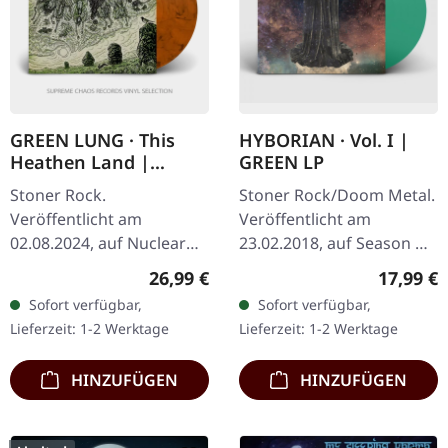
GREEN LUNG · This
HYBORIAN · Vol. I |
Heathen Land |
GREEN LP
TRANSPARENT
Stoner Rock.
Stoner Rock/Doom Metal.
ORANGE/BLACK
Veröffentlicht am
Veröffentlicht am
SMOKE LP
02.08.2024, auf Nuclear
23.02.2018, auf Season Of
Blast Records.
Mist. Transparent grünes
Regulärer Preis:
Reguläre
26,99 €
17,99 €
Transparent
Vinyl im Gatefold-Cover,
Sofort verfügbar,
Sofort verfügbar,
Orange/Black Smoke
limitiert auf 100
Lieferzeit: 1-2 Werktage
Lieferzeit: 1-2 Werktage
Vinyl. Green Lung kehren
Exemplare.…
mit ihrem bisher…
HINZUFÜGEN
HINZUFÜGEN