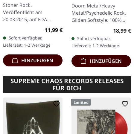
Stoner Rock.
Doom Metal/Heavy
Veröffentlicht am
Metal/Psychedelic Rock.
20.03.2015, auf FDA
Gildan Softstyle. 100%
Records. Darkness Inside
Baumwolle. Druck auf
Regulärer Preis:
11,99 €
Reguläre
18,99 €
5:49 The Infinite Flesh 5:48
Vorderseite.
Sofort verfügbar,
Sofort verfügbar,
Shadows 6:16 A Sinister
Lieferzeit: 1-2 Werktage
Lieferzeit: 1-2 Werktage
Burden 4:42 All My…
HINZUFÜGEN
HINZUFÜGEN
SUPREME CHAOS RECORDS RELEASES
FÜR DICH
Limited