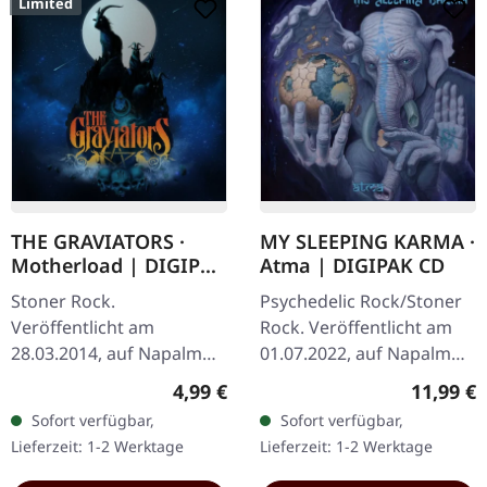
Limited
THE GRAVIATORS ·
MY SLEEPING KARMA ·
Motherload | DIGIPAK
Atma | DIGIPAK CD
CD
Stoner Rock.
Psychedelic Rock/Stoner
Veröffentlicht am
Rock. Veröffentlicht am
28.03.2014, auf Napalm
01.07.2022, auf Napalm
Records. Limitierte
Records. CD im DigiPack.
Regulärer Preis:
Reguläre
4,99 €
11,99 €
Erstauflage als CD im
My Sleeping Karma liefert
Sofort verfügbar,
Sofort verfügbar,
DigiPak. Die
mit „Atma" eine weitere…
Lieferzeit: 1-2 Werktage
Lieferzeit: 1-2 Werktage
schwedischen Heavy-
Rock-Veteranen The…