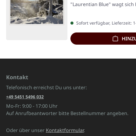
"Laurentian Blue" wagt sich
Sofort verfügbar, Lieferzeit: 
HINZ
Kontakt
Telefonisch erreichst Du uns unter:
+49 5451 5496 032
Mo-Fr: 9:00 - 17:00 Uhr
Auf Anrufbeantworter bitte Bestellnummer angeben.
Oder über unser
Kontaktformular
.