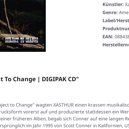
Künstler:
X
Genre:
Ame
Label/Herst
Produktn
EAN:
08843
Herstelle
t To Change | DIGIPAK CD"
ject to Change" wagten XASTHUR einen krassen musikalisc
ucksform vorerst auf und produzierte stattdessen ein Werk
seiner früheren Alben, begab sich Conner auf eine langen 
rünglich im Jahr 1995 von Scott Conner in Kalifornien, US