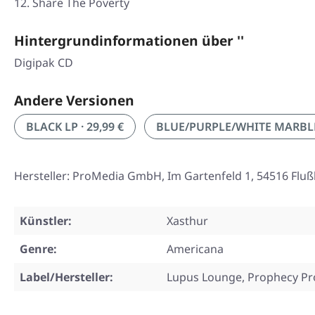
12. Share The Poverty
Hintergrundinformationen über ''
Digipak CD
Andere Versionen
BLACK LP · 29,99 €
BLUE/PURPLE/WHITE MARBLE L
Hersteller: ProMedia GmbH, Im Gartenfeld 1, 54516 Flu
Künstler:
Xasthur
Genre:
Americana
Label/Hersteller:
Lupus Lounge, Prophecy Pr