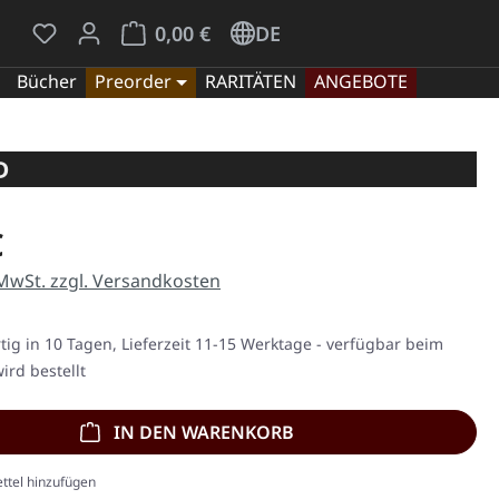
Du hast 0 Produkte auf dem Merkzettel
Warenkorb enthält 0 Positionen. Der Gesamt
0,00 €
DE
Bücher
Preorder
RARITÄTEN
ANGEBOTE
D
eis:
€
 MwSt. zzgl. Versandkosten
ig in 10 Tagen, Lieferzeit 11-15 Werktage - verfügbar beim
ird bestellt
IN DEN WARENKORB
ttel hinzufügen