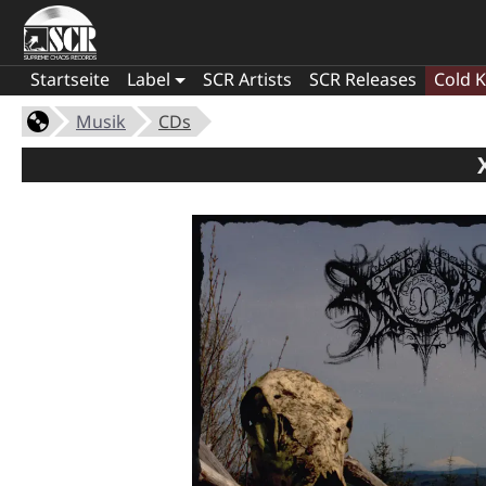
Startseite
Label
SCR Artists
SCR Releases
Cold K
Musik
CDs