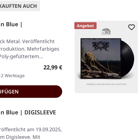
KAUFTEN AUCH
n Blue |
Angebot
k Metal. Veröffentlicht
Produktion. Mehrfarbiges
 Poly-gefüttertem…
Regulärer Preis:
22,99 €
1-2 Werktage
UFÜGEN
n Blue | DIGISLEEVE
öffentlicht am 19.09.2025,
m Digisleeve. Mit