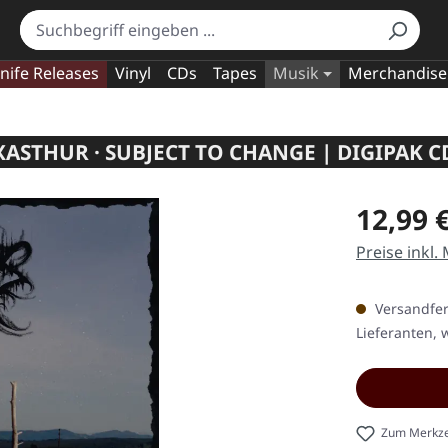
nife Releases
Vinyl
CDs
Tapes
Musik
Merchandise
XASTHUR · SUBJECT TO CHANGE | DIGIPAK C
Regulärer Pr
12,99 
Preise inkl.
Versandfert
Lieferanten, w
Zum Merkze