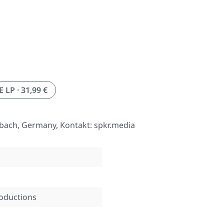
P · 31,99 €
ßbach, Germany, Kontakt: spkr.media
oductions