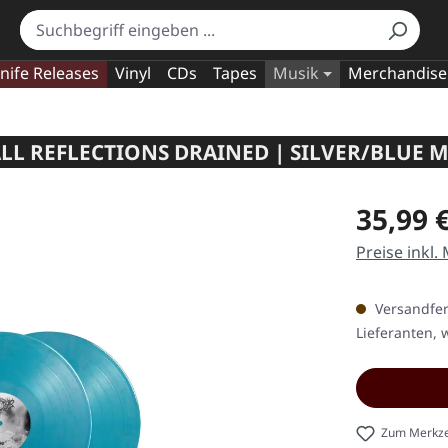
nife Releases
Vinyl
CDs
Tapes
Musik
Merchandise
ALL REFLECTIONS DRAINED | SILVER/BLUE 
Regulärer Pr
35,99 
Preise inkl.
Versandfert
Lieferanten, w
Zum Merkze