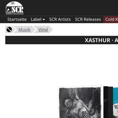
Startseite
Label
SCR Artists
SCR Releases
Cold K
Musik
Vinyl
XASTHUR · 