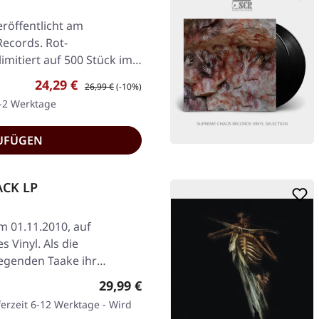
eröffentlicht am
Records. Rot-
imitiert auf 500 Stück im…
Verkaufspreis:
Regulärer Preis:
24,29 €
26,99 €
(-10%)
1-2 Werktage
UFÜGEN
LACK LP
am 01.11.2010, auf
 Vinyl. Als die
egenden Taake ihr
Regulärer Preis:
29,99 €
ferzeit 6-12 Werktage - Wird