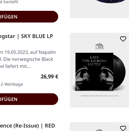
d bestellt
UFÜGEN
gstar | SKY BLUE LP
am 19.05.2023, auf Napalm
. Die norwegische Black
l liefert mit…
Regulärer Preis:
26,99 €
1-2 Werktage
UFÜGEN
ence (Re-Issue) | RED