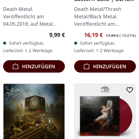
LP
Death Metal.
Death Metal/Thrash
Veröffentlicht am
Metal/Black Metal.
04.05.2018, auf Metal
Veröffentlicht am
Blade Records. CD im
09.03.2020, auf Sepulchral
Regulärer Preis:
Verkaufspreis:
Regulärer Preis:
9,99 €
16,19 €
17,99 €
(-10.01%)
Jewelcase. Die
Voice Records. Schwarzes
Sofort verfügbar,
Sofort verfügbar,
schwedische Death Metal-
Vinyl. Das Album "Angel of
Lieferzeit: 1-2 Werktage
Lieferzeit: 1-2 Werktage
Macht Lik liefert mit
the Eastern…
„Carnage" ein…
HINZUFÜGEN
HINZUFÜGEN