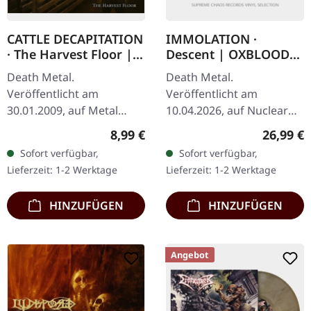
CATTLE DECAPITATION
IMMOLATION ·
· The Harvest Floor |
Descent | OXBLOOD
CD
LP
Death Metal.
Death Metal.
Veröffentlicht am
Veröffentlicht am
30.01.2009, auf Metal
10.04.2026, auf Nuclear
Blade Records. CD im
Blast Records. Oxblood-
Regulärer Preis:
Reguläre
8,99 €
26,99 €
Jewelcase. Veröffentlicht
farbenes Vinyl im
Sofort verfügbar,
Sofort verfügbar,
im Jahr 2009 ist "The
Standard-Cover. Wenn die
Lieferzeit: 1-2 Werktage
Lieferzeit: 1-2 Werktage
Harvest Floor" von
Death Metal-Legenden…
Cattle…
HINZUFÜGEN
HINZUFÜGEN
Angebot