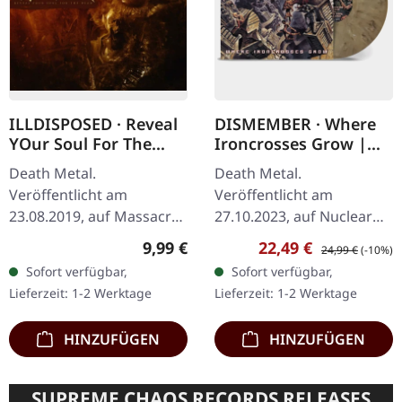
ILLDISPOSED · Reveal
DISMEMBER · Where
YOur Soul For The
Ironcrosses Grow |
Dead | DIGIPAK CD
SAND MARBLED LP
Death Metal.
Death Metal.
Veröffentlicht am
Veröffentlicht am
23.08.2019, auf Massacre
27.10.2023, auf Nuclear
Records. CD im DigiPak.
Blast Records. "Sand
Regulärer Preis:
Verkaufspreis:
Regulärer Preis:
9,99 €
22,49 €
24,99 €
(-10%)
Die dänischen Death
marbled" Vinyl. Die
Sofort verfügbar,
Sofort verfügbar,
Metal-Veteranen
schwedischen Death
Lieferzeit: 1-2 Werktage
Lieferzeit: 1-2 Werktage
Illdisposed kehren mit
Metal Legenden
ihrem…
Dismember kehren…
HINZUFÜGEN
HINZUFÜGEN
SUPREME CHAOS RECORDS RELEASES