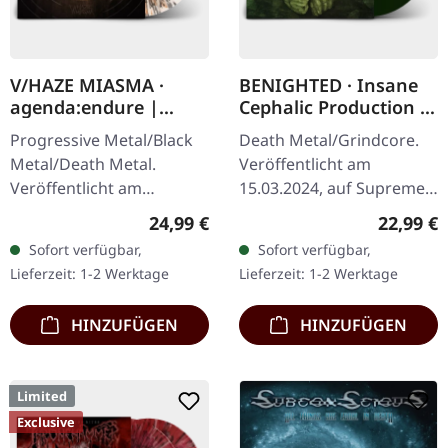
V/HAZE MIASMA ·
BENIGHTED · Insane
agenda:endure |
Cephalic Production |
SPLATTER LP
DARK GREEN LP
Progressive Metal/Black
Death Metal/Grindcore.
Metal/Death Metal.
Veröffentlicht am
Veröffentlicht am
15.03.2024, auf Supreme
08.12.2023, auf Supreme
Chaos Records.
Regulärer Preis:
Reguläre
24,99 €
22,99 €
Chaos Records. SCR
Dunkelgrünes Vinyl mit
Sofort verfügbar,
Sofort verfügbar,
Exklusives Ultra
schwerem Cover und
Lieferzeit: 1-2 Werktage
Lieferzeit: 1-2 Werktage
Clear/Silber/Gold/Schwar
Insert. Limitiert auf 100…
z…
HINZUFÜGEN
HINZUFÜGEN
Limited
Exclusive