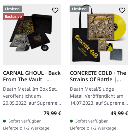
Limited
Limited
Exclusive
CARNAL GHOUL · Back
CONCRETE COLD · The
From The Vault |
Strains Of Battle |
WOODEN BOX SET
VINYL BUNDLE
Death Metal. Im Box Set,
Death Metal/Sludge
veröffentlicht am
Metal. Veröffentlicht am
20.05.2022, auf Supreme
14.07.2023, auf Supreme
Chaos Records. Extrem
Chaos Records. SCR-
Regulärer Preis:
Reguläre
79,99 €
49,99 €
schwere schwarze
exklusives Bundle, 50
Sofort verfügbar,
Sofort verfügbar,
Holzbox mit Logo und
Exemplare, bestehend
Lieferzeit: 1-2 Werktage
Lieferzeit: 1-2 Werktage