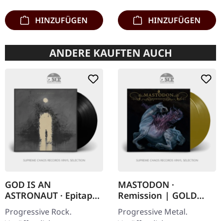
Nummerierung,…
aus: · Gelbes Vinyl…
HINZUFÜGEN
HINZUFÜGEN
ANDERE KAUFTEN AUCH
GOD IS AN
MASTODON ·
ASTRONAUT · Epitaph
Remission | GOLD
| BLACK LP
NUGGET 2LP
Progressive Rock.
Progressive Metal.