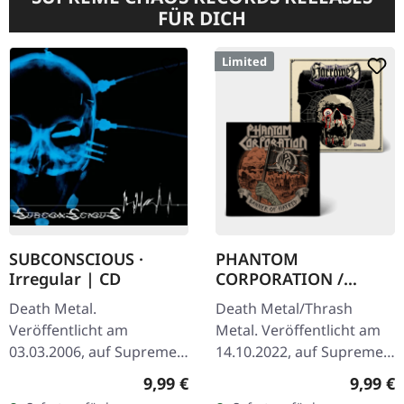
FÜR DICH
Limited
SUBCONSCIOUS ·
PHANTOM
Irregular | CD
CORPORATION /
HARROWED · Split |
Death Metal.
Death Metal/Thrash
DIGIPAK CD
Veröffentlicht am
Metal. Veröffentlicht am
03.03.2006, auf Supreme
14.10.2022, auf Supreme
Chaos Records. CD im
Chaos Records. Wende-
Regulärer Preis:
Regulär
9,99 €
9,99 €
Jewelcase mit 8-seitigem
DigiPak mit je einer Band