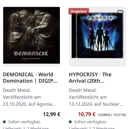
Angebot
DEMONICAL · World
HYPOCRISY · The
Domination | DIGIPAK
Arrival (20th
CD
Anniversary Edition) |
Death Metal.
Death Metal.
CD
Veröffentlicht am
Veröffentlicht am
23.10.2020, auf Agonia
13.12.2024, auf Nuclear
Records. CD im Digipak
Blast Records.
Regulärer Preis:
Verkaufspreis:
Regulärer Preis:
12,99 €
10,79 €
11,99 €
(-10.01%)
mit durchsichtigem
Sonderedition CD mit
Sofort verfügbar,
Sofort verfügbar,
Kunststofftray und 8-
exklusivem Artwork und
Lieferzeit: 1-2 Werktage
Lieferzeit: 1-2 Werktage