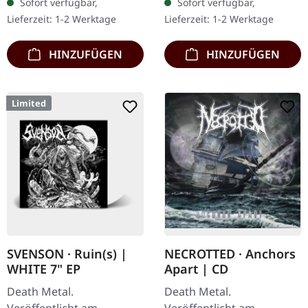
Sofort verfügbar,
Sofort verfügbar,
Booklet. Subconscious
auf einer Seite und 8-
Lieferzeit: 1-2 Werktage
Lieferzeit: 1-2 Werktage
liefern mit "Irregular"…
seitigem…
HINZUFÜGEN
HINZUFÜGEN
Limited
SVENSON · Ruin(s) |
NECROTTED · Anchors
WHITE 7" EP
Apart | CD
Death Metal.
Death Metal.