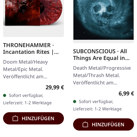
THRONEHAMMER ·
SUBCONSCIOUS · All
Incantation Rites |
Things Are Equal in
SPLATTER 2LP
Doom Metal/Heavy
Death | CD
Death Metal/Progressive
Metal/Epic Metal.
Metal/Thrash Metal.
Veröffentlicht am
Veröffentlicht am
21.10.2022, auf Supreme
Regulärer Preis:
29,99 €
08.08.2008, auf Supreme
Chaos Records. SCR-
Regulär
6,99 €
Sofort verfügbar,
Chaos Records. CD im
exklusives Transparent
Sofort verfügbar,
Lieferzeit: 1-2 Werktage
Jewelcase mit 8-seitigem
Rot/Schwarz/Weiß…
Lieferzeit: 1-2 Werktage
Booklet.…
HINZUFÜGEN
HINZUFÜGEN