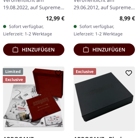
Veröffentlicht am
Veröffentlicht am
19.08.2022, auf Supreme
29.06.2012, auf Supreme
Chaos Records. Weiße 7"-
Chaos Records. CD im
Regulärer Preis:
Regulär
12,99 €
8,99 €
Vinyl-Single mit Memorial-
Jewelcase mit 8-seitigem
Sofort verfügbar,
Sofort verfügbar,
Etching auf der B-Seite,
Booklet. Hier gibt es nicht
Lieferzeit: 1-2 Werktage
Lieferzeit: 1-2 Werktage
limitiert auf 200…
weniger als modernen…
HINZUFÜGEN
HINZUFÜGEN
Limited
Exclusive
Exclusive