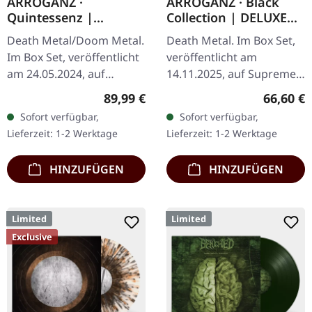
ARROGANZ ·
ARROGANZ · Black
Quintessenz |
Collection | DELUXE
WOODEN BOX SET
BOX SET
Death Metal/Doom Metal.
Death Metal. Im Box Set,
Im Box Set, veröffentlicht
veröffentlicht am
am 24.05.2024, auf
14.11.2025, auf Supreme
Supreme Chaos Records.
Chaos Records. Schwarze
Regulärer Preis:
Reguläre
89,99 €
66,60 €
Ultra schwere,
Deluxe-Box mit
Sofort verfügbar,
Sofort verfügbar,
handgearbeitete Holzbox
verschiedenen Releases in
Lieferzeit: 1-2 Werktage
Lieferzeit: 1-2 Werktage
mit graviertem…
einer noblen,…
HINZUFÜGEN
HINZUFÜGEN
Limited
Limited
Exclusive