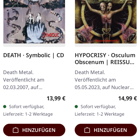
DEATH · Symbolic | CD
HYPOCRISY · Osculum
Obscenum | REISSUE
2023 CD
Death Metal.
Death Metal.
Veröffentlicht am
Veröffentlicht am
02.03.2007, auf
05.05.2023, auf Nuclear
Roadrunner Records.
Blast Records. 1 Pleasure
Regulärer Preis:
Reguläre
13,99 €
14,99 €
Jewelcase CD mit klarem
Of
Sofort verfügbar,
Sofort verfügbar,
Tray, 8-seitigem Booklet.
Molestation...................00:0
Lieferzeit: 1-2 Werktage
Lieferzeit: 1-2 Werktage
Das bahnbrechende
6:01 2 Exclamation Of A…
Album…
HINZUFÜGEN
HINZUFÜGEN