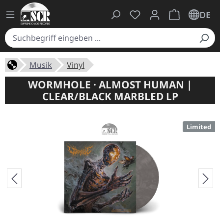
Du hast 0 Produkte auf
Warenkorb ent
DE
Musik
Vinyl
WORMHOLE · ALMOST HUMAN |
CLEAR/BLACK MARBLED LP
Limited