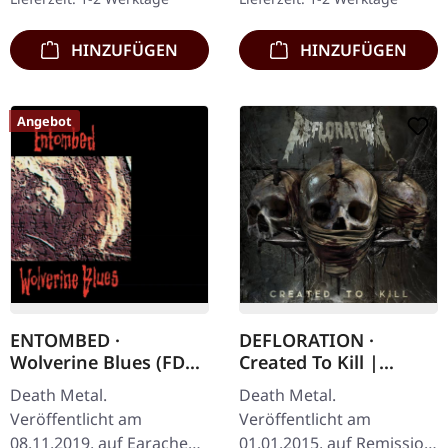
seitigem Booklet, in
remasterten Tracks. "The
einer…
Arrival"…
HINZUFÜGEN
HINZUFÜGEN
Angebot
ENTOMBED ·
DEFLORATION ·
Wolverine Blues (FDR)
Created To Kill |
| DIGIPAK CD
DIGIPAK CD
Death Metal.
Death Metal.
Veröffentlicht am
Veröffentlicht am
08.11.2019, auf Earache
01.01.2015, auf Remission