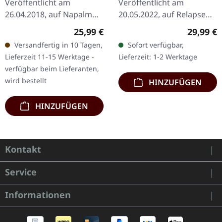
Veröffentlicht am
Veröffentlicht am
26.04.2018, auf Napalm
20.05.2022, auf Relapse
Records. Schwarzes Vinyl
Records. Goldenes
Regulärer Preis:
Reguläre
25,99 €
29,99 €
im Gatefold-Cover. 180g-
Doppel-Vinyl im Gatefold-
Versandfertig in 10 Tagen,
Sofort verfügbar,
Vinyl. God Is An Astronaut
Cover. Mastodons Debüt-
Lieferzeit 11-15 Werktage -
Lieferzeit: 1-2 Werktage
überraschen…
Album "Remission" gilt…
verfügbar beim Lieferanten,
wird bestellt
HINZUFÜGEN
HINZUFÜGEN
Kontakt
Service
Informationen