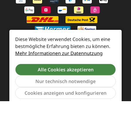
Diese Website verwendet Cookies, um eine
bestmögliche Erfahrung bieten zu können.
Mehr Informationen zur Datennutzung
Zahlung und Versand
Widerrufsrecht und Rücksendung
Kontakt
Alle Cookies akzeptieren
Händleranfragen
Cookie-Voreinstellungen
Nur technisch notwendige
Werkzeu
Cookies anzeigen und konfigurieren
Alle Preise inkl. gesetzl. Mehrwertsteuer zzgl.
Versandkosten
und ggf. Nachnahmegebühren, wenn
nicht anders angegeben.
Vertrag widerrufen