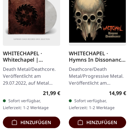
WHITECHAPEL ·
WHITECHAPEL ·
Whitechapel |
Hymns In Dissonance
WHITE/BLACK LP
| DIGIPAK CD
Death Metal/Deathcore.
Deathcore/Death
Veröffentlicht am
Metal/Progressive Metal.
29.07.2022, auf Metal
Veröffentlicht am
Blade Records.
07.03.2025, auf Metal
Regulärer Preis:
Reguläre
21,99 €
14,99 €
Weiß/schwarz
Blade Records. CD im
Sofort verfügbar,
Sofort verfügbar,
marmoriertes Vinyl mit 8-
DigiPak mit 12-seitigem
Lieferzeit: 1-2 Werktage
Lieferzeit: 1-2 Werktage
seitigem Booklet. Limitiert
Booklet. Whitechapel…
auf…
HINZUFÜGEN
HINZUFÜGEN