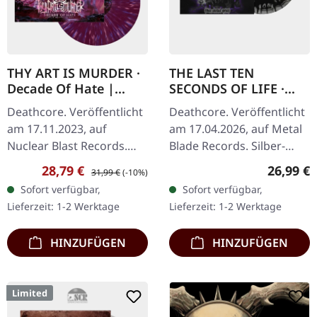
THY ART IS MURDER ·
THE LAST TEN
Decade Of Hate |
SECONDS OF LIFE ·
PURPLE/BLUE/PINK
The Dead Ones |
Deathcore. Veröffentlicht
Deathcore. Veröffentlicht
SPLATTER 2LP
SILVER BLACK MELT
am 17.11.2023, auf
am 17.04.2026, auf Metal
LP
Nuclear Blast Records.
Blade Records. Silber-
Purple Doppel-Vinyl mit
schwarzes marmoriertes
Verkaufspreis:
Regulärer Preis:
Reguläre
28,79 €
26,99 €
31,99 €
(-10%)
blauem & pinkem Splatter.
Vinyl im Standard-Cover
Sofort verfügbar,
Sofort verfügbar,
Die australischen…
mit Einleger und…
Lieferzeit: 1-2 Werktage
Lieferzeit: 1-2 Werktage
HINZUFÜGEN
HINZUFÜGEN
Limited