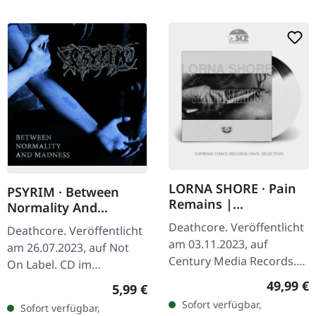
LORNA SHORE · Pain
PSYRIM · Between
Remains |
Normality And
BLACK/WHITE 2LP
Madness | CD
Deathcore. Veröffentlicht
Deathcore. Veröffentlicht
am 03.11.2023, auf
am 26.07.2023, auf Not
Century Media Records.
On Label. CD im
Schwarz-weißes Doppel-
Jewelcase.
Reguläre
49,99 €
Regulärer Preis:
5,99 €
Vinyl im Gatefold-Cover.
Sofort verfügbar,
Sofort verfügbar,
Pain Remains von Lorna