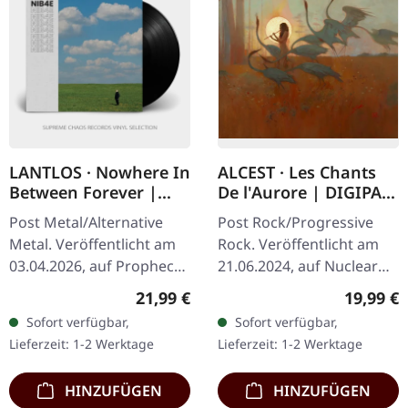
LANTLOS · Nowhere In
ALCEST · Les Chants
Between Forever |
De l'Aurore | DIGIPAK
BLACK LP
CD
Post Metal/Alternative
Post Rock/Progressive
Metal. Veröffentlicht am
Rock. Veröffentlicht am
03.04.2026, auf Prophecy
21.06.2024, auf Nuclear
Productions. Schwarzes
Blast Records. CD im
Regulärer Preis:
Reguläre
21,99 €
19,99 €
Vinyl im Gatefold-Cover
DigiPak. Alcest, die
Sofort verfügbar,
Sofort verfügbar,
mit Insert und
Pioniere des Blackgaze
Lieferzeit: 1-2 Werktage
Lieferzeit: 1-2 Werktage
polyliniertem…
und des…
HINZUFÜGEN
HINZUFÜGEN