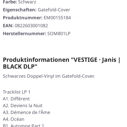
Farbe:
Schwarz
Eigenschaften:
Gatefold-Cover
Produktnummer:
EM00155184
EAN:
0822603001082
Herstellernummer:
SOM801LP
Produktinformationen "VESTIGE · Janis |
BLACK DLP"
Schwarzes Doppel-Vinyl im Gatefold-Cover.
Tracklist LP 1
A1. Différent
A2. Deviens la Nuit
A3. Démence de l'Âme
A4. Océan
B1. Automne Part.1