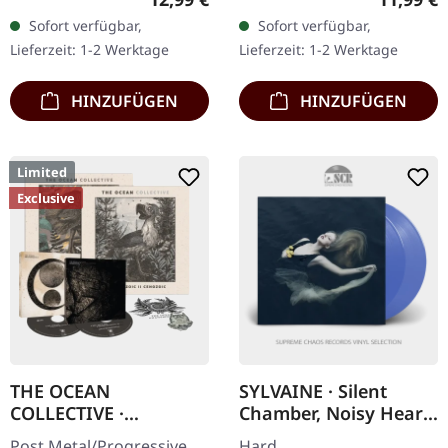
Digipak mit 16-seitigem
Records. CD im Jewelcase.
Sofort verfügbar,
Sofort verfügbar,
Booklet "Scorched Earth"
Die belgischen Post-
Lieferzeit: 1-2 Werktage
Lieferzeit: 1-2 Werktage
von Harakiri For…
Metal-Titanen Amenra…
HINZUFÜGEN
HINZUFÜGEN
Limited
Exclusive
THE OCEAN
SYLVAINE · Silent
COLLECTIVE ·
Chamber, Noisy Heart
Phanerozoic II:
| TRANSLUCENT BLUE
Post Metal/Progressive
Hard