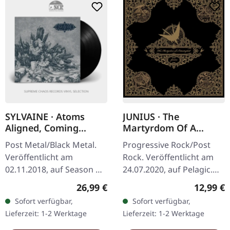
SYLVAINE · Atoms
JUNIUS · The
Aligned, Coming
Martyrdom Of A
Undone | BLACK LP
Catastrophist
Post Metal/Black Metal.
Progressive Rock/Post
(Remastered) |
Veröffentlicht am
Rock. Veröffentlicht am
DIGIPAK CD
02.11.2018, auf Season Of
24.07.2020, auf Pelagic.
Mist. Schwarzes Vinyl im
CD im DigiPak. Neuer Mix
Regulärer Preis:
Reguläre
26,99 €
12,99 €
Gatefold-Cover mit Insert.
und Master. Junius liefern
Sofort verfügbar,
Sofort verfügbar,
"Atoms Aligned, Coming…
mit „The Martyrdom Of
Lieferzeit: 1-2 Werktage
Lieferzeit: 1-2 Werktage
A…