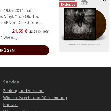
Exclusive
am 19.09.2014, auf
s Vinyl. "Too Old Too
de EP von Darkthrone,
Verkaufspreis:
Regulärer Preis:
21,59 €
23,99 €
(-10%)
1-2 Werktage
UFÜGEN
Service
Zahlung und Versand
Widerrufsrecht und Rücksendung
Kontakt