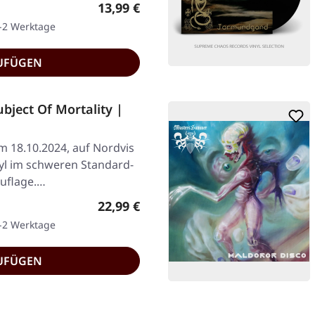
Regulärer Preis:
13,99 €
1-2 Werktage
UFÜGEN
ject Of Mortality |
am 18.10.2024, auf Nordvis
nyl im schweren Standard-
Auflage.…
Regulärer Preis:
22,99 €
1-2 Werktage
UFÜGEN