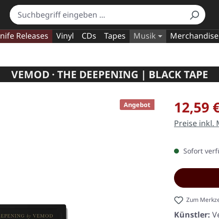
nife Releases
Vinyl
CDs
Tapes
Musik
Merchandise
VEMOD · THE DEEPENING | BLACK TAPE
Verkaufspre
12,59 
Angebot
Preise inkl.
Sofort verf
Zum Merkze
Künstler:
V