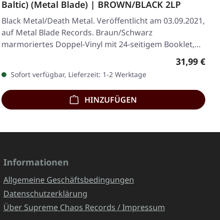
Baltic) (Metal Blade) | BROWN/BLACK 2LP
Black Metal/Death Metal. Veröffentlicht am 03.09.2021,
auf Metal Blade Records. Braun/Schwarz
marmoriertes Doppel-Vinyl mit 24-seitigem Booklet,
11…
Regulärer 
31,99 €
Sofort verfügbar, Lieferzeit: 1-2 Werktage
HINZUFÜGEN
Informationen
Allgemeine Geschäftsbedingungen
Datenschutzerklärung
Über Supreme Chaos Records / Impressum