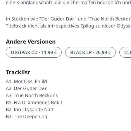
eine Klanglandschaft, die gleichermaßen bedrohlich und 
In Stücken wie "Der Guder Dør" und "True North Beckon
Titeltrack dient als introspektives Epilog zu dieser Od
Andere Versionen
DIGIPAK CD · 11,99 €
BLACK LP · 26,99 €
CLE
Tracklist
A1. Mot Oss, En Ild
A2. Der Guder Dør
A3. True North Beckons
B1. Fra Drømmenes Bok I
B2. Inn I Lysande Natt
B3. The Deepening