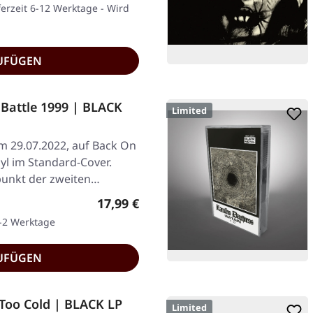
ferzeit 6-12 Werktage - Wird
UFÜGEN
Battle 1999 | BLACK
Limited
am 29.07.2022, auf Back On
yl im Standard-Cover.
unkt der zweiten…
Regulärer Preis:
17,99 €
1-2 Werktage
UFÜGEN
Too Cold | BLACK LP
Limited