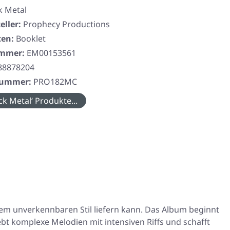
k Metal
eller:
Prophecy Productions
ten:
Booklet
ummer:
EM00153561
88878204
rnummer:
PRO182MC
ck Metal‘ Produkte...
rem unverkennbaren Stil liefern kann. Das Album beginnt
bt komplexe Melodien mit intensiven Riffs und schafft