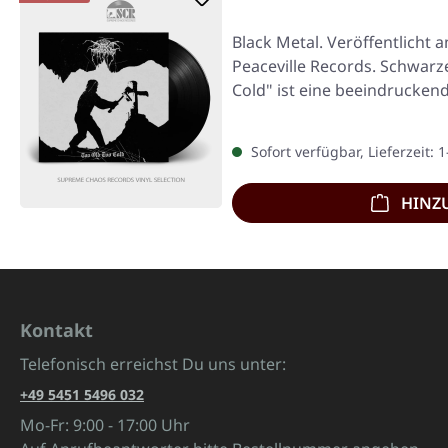
Black Metal. Veröffentlicht 
Peaceville Records. Schwarze
Cold" ist eine beeindrucken
die…
Sofort verfügbar, Lieferzeit: 
HINZ
Kontakt
Telefonisch erreichst Du uns unter:
+49 5451 5496 032
Mo-Fr: 9:00 - 17:00 Uhr