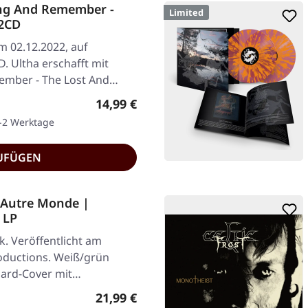
ing And Remember -
Limited
 2CD
am 02.12.2022, auf
. Ultha erschafft mit
ember - The Lost And…
Regulärer Preis:
14,99 €
1-2 Werktage
UFÜGEN
 Autre Monde |
 LP
k. Veröffentlicht am
oductions. Weiß/grün
dard-Cover mit
Regulärer Preis:
21,99 €