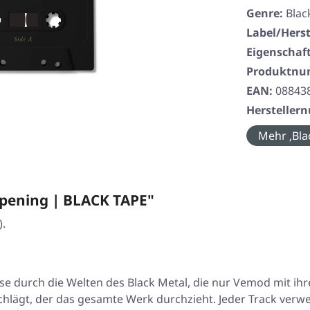
Genre:
Blac
Label/Herst
Eigenschaf
Produktn
EAN:
08843
Herstelle
Mehr ‚Bla
pening | BLACK TAPE"
).
e durch die Welten des Black Metal, die nur Vemod mit ih
chlägt, der das gesamte Werk durchzieht. Jeder Track verwe