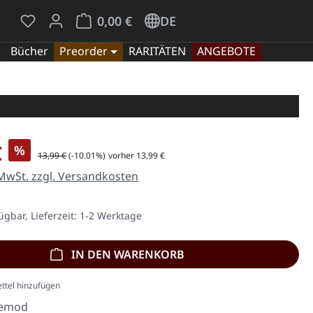
Du hast 0 Produkte auf dem Merkzettel
Warenkorb enthält 0 Positionen. Der Gesamt
0,00 €
DE
Bücher
Preorder
RARITÄTEN
ANGEBOTE
is:
€
%
Regulärer Preis:
13,99 €
(-10.01%)
vorher 13,99 €
 MwSt. zzgl. Versandkosten
ügbar, Lieferzeit: 1-2 Werktage
IN DEN WARENKORB
ttel hinzufügen
emod