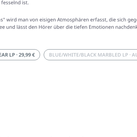
fesselnd ist.
s" wird man von eisigen Atmosphären erfasst, die sich g
yssee und lässt den Hörer über die tiefen Emotionen nachde
AR LP · 29,99 €
BLUE/WHITE/BLACK MARBLED LP · 