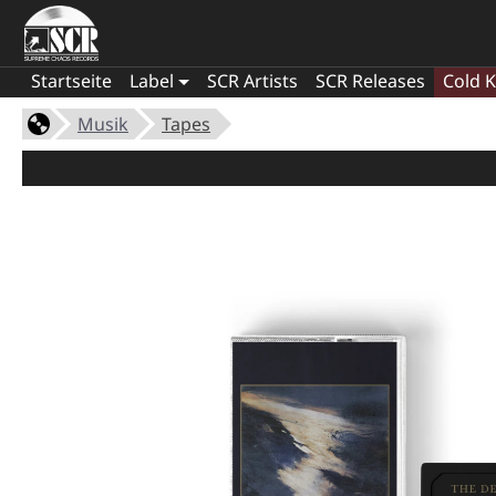
Startseite
Label
SCR Artists
SCR Releases
Cold K
Musik
Tapes