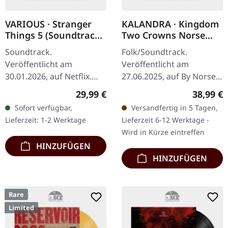
VARIOUS · Stranger
KALANDRA · Kingdom
Things 5 (Soundtrack
Two Crowns Norse
From The Netflix
Lands Extended
Soundtrack.
Folk/Soundtrack.
Series) | SEA BLUE
Soundtrack | SEA
Veröffentlicht am
Veröffentlicht am
MARBLED LP
BLUE LP
30.01.2026, auf Netflix.
27.06.2025, auf By Norse
Seeblau marmoriertes
Music. Sea Blue Vinyl.
Regulärer Preis:
Reguläre
29,99 €
38,99 €
Vinyl im Standard-Cover.
"Kingdom Two Crowns:
Sofort verfügbar,
Versandfertig in 5 Tagen,
Limitierte Auflage. Das
Norse Lands Extended
Lieferzeit: 1-2 Werktage
Lieferzeit 6-12 Werktage -
finale Kapitel der…
Soundtrack" stellt eine…
Wird in Kürze eintreffen
HINZUFÜGEN
HINZUFÜGEN
Rare
Limited