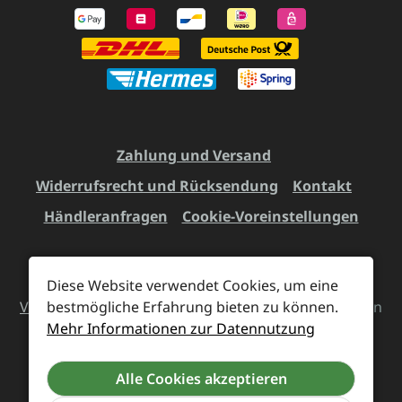
Zahlung und Versand
Widerrufsrecht und Rücksendung
Kontakt
Händleranfragen
Cookie-Voreinstellungen
Diese Website verwendet Cookies, um eine
Alle Preise inkl. gesetzl. Mehrwertsteuer zzgl.
bestmögliche Erfahrung bieten zu können.
Versandkosten
und ggf. Nachnahmegebühren, wenn
Mehr Informationen zur Datennutzung
nicht anders angegeben.
Alle Cookies akzeptieren
Vertrag widerrufen