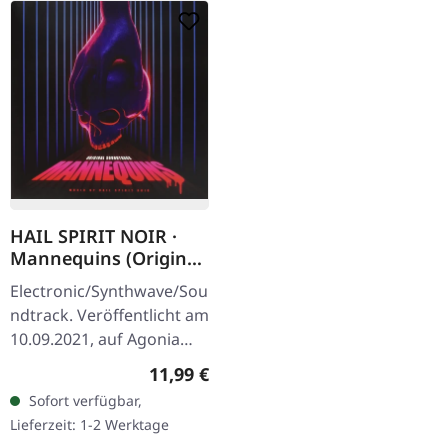
HAIL SPIRIT NOIR ·
Mannequins (Original
Soundtrack) |
Electronic/Synthwave/Sou
DIGIPAK CD
ndtrack. Veröffentlicht am
10.09.2021, auf Agonia
Records. CD im Digipak
Regulärer Preis:
11,99 €
mit durchsichtigem Tray
Sofort verfügbar,
und 12-seitigem Booklet.
Lieferzeit: 1-2 Werktage
Die…