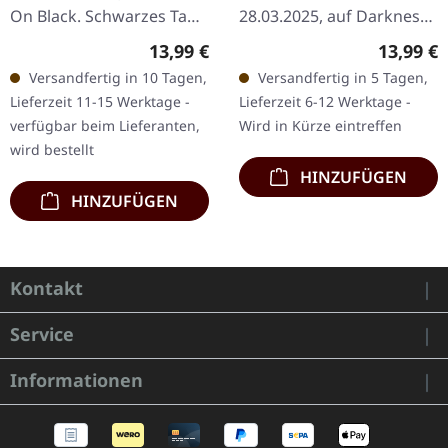
On Black. Schwarzes Tape
28.03.2025, auf Darkness
mit 6-seitiger J-Card. „De
Shall Rise Productions.
Regulärer Preis:
Reguläre
13,99 €
13,99 €
Mysteriis Dom Sathanas“
Schwarzes Tape, 5-Panel-J-
Versandfertig in 10 Tagen,
Versandfertig in 5 Tagen,
war das erste…
Card, limitiert auf 200
Lieferzeit 11-15 Werktage -
Lieferzeit 6-12 Werktage -
Exemplare In ihrem…
verfügbar beim Lieferanten,
Wird in Kürze eintreffen
wird bestellt
HINZUFÜGEN
HINZUFÜGEN
Kontakt
Service
Informationen