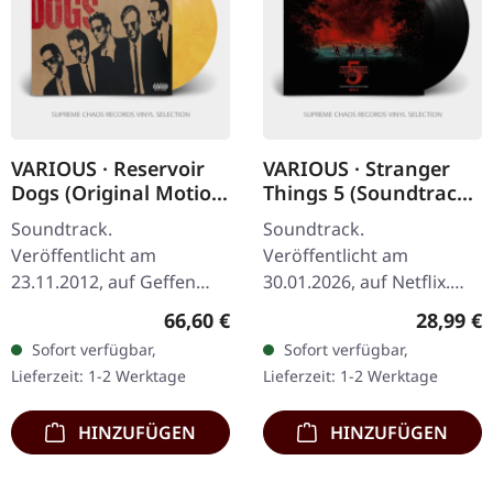
VARIOUS · Reservoir
VARIOUS · Stranger
Dogs (Original Motion
Things 5 (Soundtrack
Picture Soundtrack) |
From The Netflix
Soundtrack.
Soundtrack.
ULTRA RARE YELLOW
Series) | BLACK LP
Veröffentlicht am
Veröffentlicht am
WHITE BROWN LP
23.11.2012, auf Geffen
30.01.2026, auf Netflix.
Records. Dies ist eine
Schwarzes Vinyl. Das
Regulärer Preis:
Reguläre
66,60 €
28,99 €
farbige Vinyl-Ausgabe von
finale Kapitel der
Sofort verfügbar,
Sofort verfügbar,
„Mister Y“ im Standard-
übernatürlichen Saga von
Lieferzeit: 1-2 Werktage
Lieferzeit: 1-2 Werktage
Cover. Es handelt sich…
Hawkins verdient einen…
HINZUFÜGEN
HINZUFÜGEN