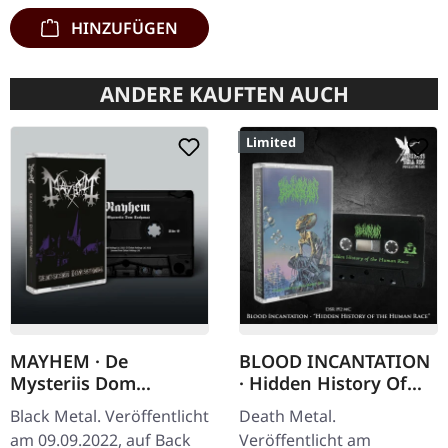
HINZUFÜGEN
ANDERE KAUFTEN AUCH
Limited
MAYHEM · De
BLOOD INCANTATION
Mysteriis Dom
· Hidden History Of
Sathanas (Back On
The Human Race (Re-
Black Metal. Veröffentlicht
Death Metal.
Black) | BLACK TAPE
Release) | BLACK TAPE
am 09.09.2022, auf Back
Veröffentlicht am