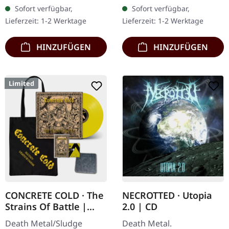
Vinyl. Neuauflage als
ersten Mal auf Vinyl mit
Sofort verfügbar,
Sofort verfügbar,
hochwertiges Vinyl mit
speziellem Mastering
Lieferzeit: 1-2 Werktage
Lieferzeit: 1-2 Werktage
Original Splatter…
extra für Vinyl.…
HINZUFÜGEN
HINZUFÜGEN
Limited
CONCRETE COLD · The
NECROTTED · Utopia
Strains Of Battle |
2.0 | CD
VINYL BUNDLE
Death Metal/Sludge
Death Metal.