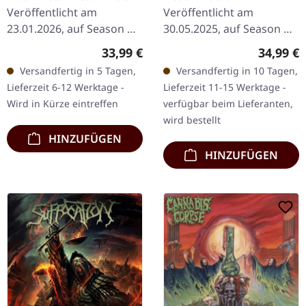
Veröffentlicht am
Veröffentlicht am
23.01.2026, auf Season Of
30.05.2025, auf Season Of
Mist. Schwarzes Doppel-
Mist. Transparent blaues
Regulärer Preis:
Reguläre
33,99 €
34,99 €
Vinyl im Gatefold-Cover.
Vinyl im Gatefold-Cover,
Versandfertig in 5 Tagen,
Versandfertig in 10 Tagen,
Die Götter des
bedruckte Innenhülle.
Lieferzeit 6-12 Werktage -
Lieferzeit 11-15 Werktage -
hellenischen…
Limitiert auf 100…
Wird in Kürze eintreffen
verfügbar beim Lieferanten,
wird bestellt
HINZUFÜGEN
HINZUFÜGEN