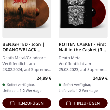
BENIGHTED · Icon |
ROTTEN CASKET · First
ORANGE/BLACK
Nail in the Casket (Re-
MARBLED LP
Release) | RED/BLACK
Death Metal/Grindcore.
Death Metal.
LP
Veröffentlicht am
Veröffentlicht am
23.02.2024, auf Supreme
25.08.2023, auf Supreme
Chaos Records.
Chaos Records. SCR
Regulärer Preis:
Reguläre
24,99 €
24,99 €
Transparent Dunkel-
exklusiv! Re-Release auf
Sofort verfügbar,
Sofort verfügbar,
Orange mit schwarz
transparent rot/schwarz
Lieferzeit: 1-2 Werktage
Lieferzeit: 1-2 Werktage
marmoriertem Vinyl mit
marmoriertem Vinyl,…
schwerem…
HINZUFÜGEN
HINZUFÜGEN