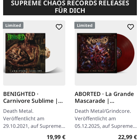
SUPREME CHAOS RECORDS RELEASES
FÜR DICH
Limited
Limited
BENIGHTED ·
ABORTED · La Grande
Carnivore Sublime |
Mascarade |
WHITE LP
TRANSPARENT
Death Metal.
Death Metal/Grindcore.
RED/BLACK LP
Veröffentlicht am
Veröffentlicht am
29.10.2021, auf Supreme
05.12.2025, auf Supreme
Chaos Records. Weißes
Chaos Records. Zum
Regulärer Preis:
Reguläre
19,99 €
22,99 €