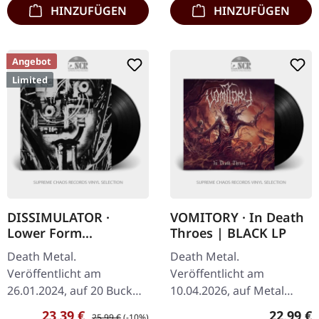
HINZUFÜGEN
HINZUFÜGEN
Angebot
Limited
DISSIMULATOR ·
VOMITORY · In Death
Lower Form
Throes | BLACK LP
Resistance | BLACK LP
Death Metal.
Death Metal.
Veröffentlicht am
Veröffentlicht am
26.01.2024, auf 20 Buck
10.04.2026, auf Metal
Spin. Limited Black Vinyl
Blade Records. Schwarzes
Verkaufspreis:
Regulärer Preis:
Reguläre
23,39 €
22,99 €
25,99 €
(-10%)