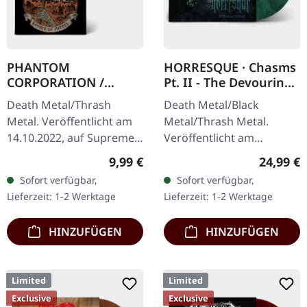
PHANTOM
HORRESQUE · Chasms
CORPORATION /
Pt. II - The Devouring
HARROWED · Split |
Exorbitance |
Death Metal/Thrash
Death Metal/Black
DIGIPAK CD
MARBLED LP
Metal. Veröffentlicht am
Metal/Thrash Metal.
14.10.2022, auf Supreme
Veröffentlicht am
Chaos Records. Wende-
22.03.2024, auf Supreme
Regulärer Preis:
Reguläre
9,99 €
24,99 €
DigiPak mit je einer Band
Chaos Records. Exklusives
Sofort verfügbar,
Sofort verfügbar,
auf einer Seite und 8-
'Malstrom
Lieferzeit: 1-2 Werktage
Lieferzeit: 1-2 Werktage
seitigem…
Clear/Grün/Schwarz
marmoriertes'…
HINZUFÜGEN
HINZUFÜGEN
Limited
Limited
Exclusive
Exclusive