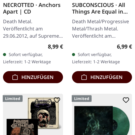
NECROTTED · Anchors
SUBCONSCIOUS · All
Apart | CD
Things Are Equal in
Death | CD
Death Metal.
Death Metal/Progressive
Veröffentlicht am
Metal/Thrash Metal.
29.06.2012, auf Supreme
Veröffentlicht am
Chaos Records. CD im
08.08.2008, auf Supreme
Regulärer Preis:
Regulär
8,99 €
6,99 €
Jewelcase mit 8-seitigem
Chaos Records. CD im
Sofort verfügbar,
Sofort verfügbar,
Booklet. Hier gibt es nicht
Jewelcase mit 8-seitigem
Lieferzeit: 1-2 Werktage
Lieferzeit: 1-2 Werktage
weniger als modernen…
Booklet.…
HINZUFÜGEN
HINZUFÜGEN
Limited
Limited