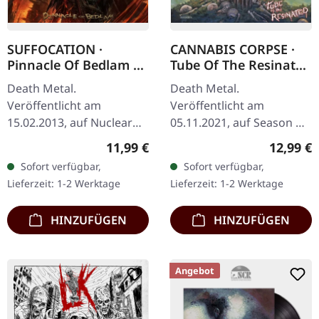
SUFFOCATION ·
CANNABIS CORPSE ·
Pinnacle Of Bedlam |
Tube Of The Resinated
CD
| DIGIPAK CD
Death Metal.
Death Metal.
Veröffentlicht am
Veröffentlicht am
15.02.2013, auf Nuclear
05.11.2021, auf Season Of
Blast Records. CD im
Mist. CD im DigiPak mit 8-
Regulärer Preis:
Reguläre
11,99 €
12,99 €
Jewelcase. Suffocation
seitigem Booklet.
Sofort verfügbar,
Sofort verfügbar,
kehren mit ihrem siebten
Cannabis Corpse
Lieferzeit: 1-2 Werktage
Lieferzeit: 1-2 Werktage
Studioalbum zurück
schlagen mit „Tube Of
und…
The…
HINZUFÜGEN
HINZUFÜGEN
Angebot