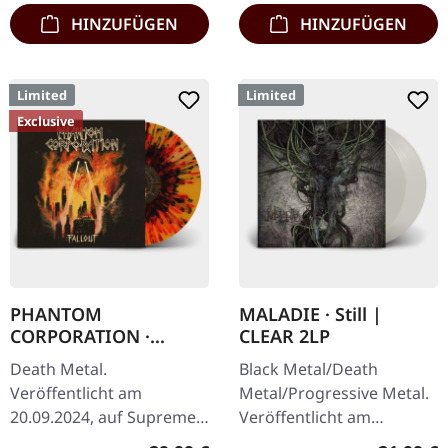
HINZUFÜGEN
HINZUFÜGEN
Limited
Limited
Exclusive
PHANTOM
MALADIE · Still |
CORPORATION ·
CLEAR 2LP
Fallout | FIRE
Death Metal.
Black Metal/Death
SPLATTER LP
Veröffentlicht am
Metal/Progressive Metal.
20.09.2024, auf Supreme
Veröffentlicht am
Chaos Records. SCR-
10.04.2015, auf Supreme