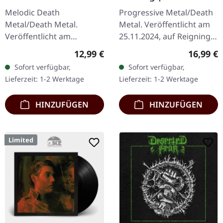
Burning Darkness |
Melodic Death
Progressive Metal/Death
CD
Metal/Death Metal.
Metal. Veröffentlicht am
Veröffentlicht am
25.11.2024, auf Reigning
01.10.2003, auf Peaceville
Phoenix Music. CD im
Regulärer Preis:
Reguläre
12,99 €
16,99 €
Records. CD im Jewelcase.
Jewelcase. Keine halben
Sofort verfügbar,
Sofort verfügbar,
Dieses zweite Werk der
Sachen: Meshuggahs
Lieferzeit: 1-2 Werktage
Lieferzeit: 1-2 Werktage
schwedischen Melodic…
Nothing ist…
HINZUFÜGEN
HINZUFÜGEN
Limited