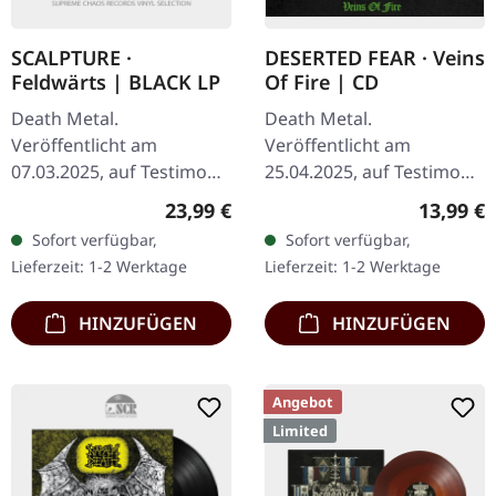
SCALPTURE ·
DESERTED FEAR · Veins
Feldwärts | BLACK LP
Of Fire | CD
Death Metal.
Death Metal.
Veröffentlicht am
Veröffentlicht am
07.03.2025, auf Testimony
25.04.2025, auf Testimony
Records. Schwarzes Vinyl
Records. CD im Jewelcase.
Regulärer Preis:
Reguläre
23,99 €
13,99 €
im Standard-Cover mit
Auf "Veins of Fire" haben
Sofort verfügbar,
Sofort verfügbar,
Insert. Limitiert auf 200
DESERTED FEAR ihr
Lieferzeit: 1-2 Werktage
Lieferzeit: 1-2 Werktage
Exemplare.…
Songwriting, ihren…
HINZUFÜGEN
HINZUFÜGEN
Angebot
Limited