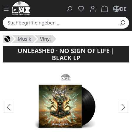
Du hast 0 Produkte auf
Warenkorb ent
DE
Musik
Vinyl
UNLEASHED · NO SIGN OF LIFE |
BLACK LP