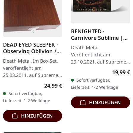
BENIGHTED ·
Carnivore Sublime |
WHITE LP
DEAD EYED SLEEPER ·
Death Metal.
Observing Oblivion /
Veröffentlicht am
Through Forests Of
Death Metal. Im Box Set,
29.10.2021, auf Supreme
Nonentities | 2CD
veröffentlicht am
Chaos Records. Weißes
WOODEN BOX SET
Reguläre
19,99 €
25.03.2011, auf Supreme
Vinyl. Neuauflage als
Sofort verfügbar,
Chaos Records. Der
hochwertiges Vinyl mit
Regulärer Preis:
24,99 €
Lieferzeit: 1-2 Werktage
Nachfolger von "Through
Original Splatter…
Sofort verfügbar,
Forests Of Nonentities"
Lieferzeit: 1-2 Werktage
HINZUFÜGEN
ist direkter…
HINZUFÜGEN