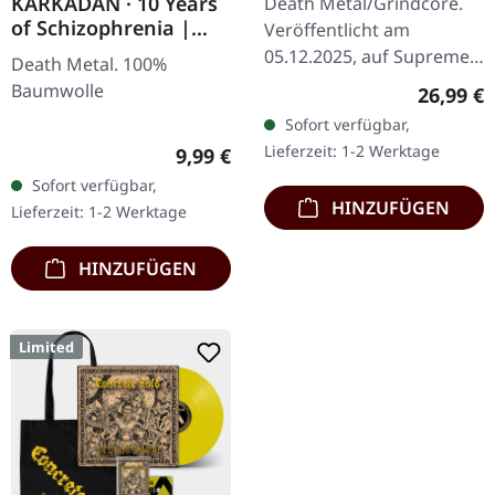
KARKADAN · 10 Years
Death Metal/Grindcore.
of Schizophrenia |
Veröffentlicht am
GIRLIE
05.12.2025, auf Supreme
Death Metal. 100%
Chaos Records.
Baumwolle
Reguläre
26,99 €
Clear/Braun "Zombified
Sofort verfügbar,
Cream" marmoriertes
Lieferzeit: 1-2 Werktage
Regulärer Preis:
9,99 €
Vinyl. Limitiert auf 200…
Sofort verfügbar,
HINZUFÜGEN
Lieferzeit: 1-2 Werktage
HINZUFÜGEN
Limited