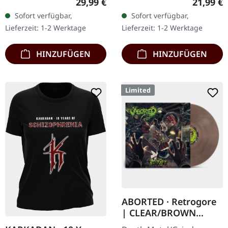
Regulärer Preis:
Reguläre
29,99 €
21,99 €
exklusives 'Fire Splatter'
Chaos Records.
Sofort verfügbar,
Sofort verfügbar,
Vinyl mit Insert, limitiert
Transparentes Doppel-
Lieferzeit: 1-2 Werktage
Lieferzeit: 1-2 Werktage
auf 150…
Vinyl im schweren…
HINZUFÜGEN
HINZUFÜGEN
Limited
ABORTED · Retrogore
| CLEAR/BROWN
MARBLED LP