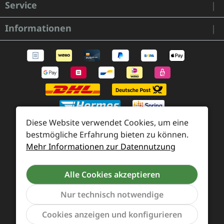
Service
Informationen
Diese Website verwendet Cookies, um eine
bestmögliche Erfahrung bieten zu können.
Mehr Informationen zur Datennutzung
Zahlung und Versand
Widerrufsrecht und Rücksendung
Kontakt
Alle Cookies akzeptieren
Händleranfragen
Cookie-Voreinstellungen
Nur technisch notwendige
Werkzeu
Cookies anzeigen und konfigurieren
Alle Preise inkl. gesetzl. Mehrwertsteuer zzgl.