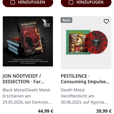
HINZUFÜGEN
HINZUFÜGEN
Rare
JON NÖDTVEIDT /
PESTILENCE ·
DISSECTION · Far
Consuming Impulse
Beyond All Light - La
(Re-Release 2023) |
Black Metal/Death Metal.
Death Metal.
Vida, Muerte y Legado
RED/BLACK SPLATTER
Erschienen am
Veröffentlicht am
de Jon Nödtveidt y
LP
29.05.2026, bei Darkness
30.06.2023, auf Agonia
Dissection (Spanish) |
Shall Rise Productions.
Records. Remastered,
HARDCOVER BOOK
Regulärer Preis:
Reguläre
44,99 €
39,99 €