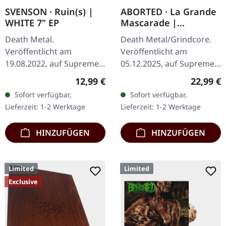
SVENSON · Ruin(s) |
ABORTED · La Grande
WHITE 7" EP
Mascarade |
TRANSPARENT
Death Metal.
Death Metal/Grindcore.
RED/BLACK LP
Veröffentlicht am
Veröffentlicht am
19.08.2022, auf Supreme
05.12.2025, auf Supreme
Chaos Records. Weiße 7"-
Chaos Records. Zum
Regulärer Preis:
Reguläre
12,99 €
22,99 €
Vinyl-Single mit Memorial-
ersten Mal auf Vinyl mit
Sofort verfügbar,
Sofort verfügbar,
Etching auf der B-Seite,
speziellem Mastering
Lieferzeit: 1-2 Werktage
Lieferzeit: 1-2 Werktage
limitiert auf 200…
extra für Vinyl.…
HINZUFÜGEN
HINZUFÜGEN
Limited
Limited
Exclusive