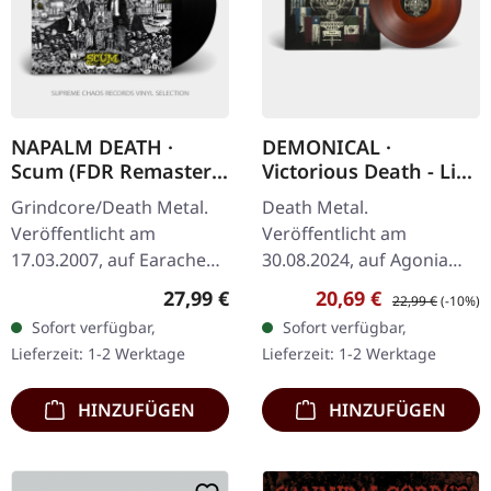
NAPALM DEATH ·
DEMONICAL ·
Scum (FDR Remaster)
Victorious Death - Live
| BLACK LP
in Latin America | RED
Grindcore/Death Metal.
Death Metal.
SMOKE LP
Veröffentlicht am
Veröffentlicht am
17.03.2007, auf Earache
30.08.2024, auf Agonia
Records. Schwarzes Vinyl,
Records. "Red Smoke"
Regulärer Preis:
Verkaufspreis:
Regulärer Preis:
27,99 €
20,69 €
22,99 €
(-10%)
FDR Remaster. Napalm
Vinyl. Limitiert auf 100
Sofort verfügbar,
Sofort verfügbar,
Deaths "Scum" gilt als
Exemplare. Die
Lieferzeit: 1-2 Werktage
Lieferzeit: 1-2 Werktage
eines der…
schwedischen Death
Metal Titanen…
HINZUFÜGEN
HINZUFÜGEN