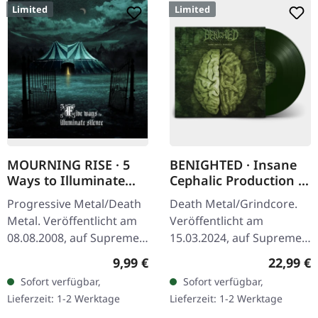
Limited
Limited
MOURNING RISE · 5
BENIGHTED · Insane
Ways to Illuminate
Cephalic Production |
Silence | DIGIPAK CD
DARK GREEN LP
Progressive Metal/Death
Death Metal/Grindcore.
Metal. Veröffentlicht am
Veröffentlicht am
08.08.2008, auf Supreme
15.03.2024, auf Supreme
Chaos Records. Limitierte
Chaos Records.
Regulärer Preis:
Reguläre
9,99 €
22,99 €
CD-Version im DigiPak mit
Dunkelgrünes Vinyl mit
Sofort verfügbar,
Sofort verfügbar,
12-seitgem Booklet.…
schwerem Cover und
Lieferzeit: 1-2 Werktage
Lieferzeit: 1-2 Werktage
Insert. Limitiert auf 100…