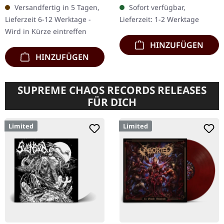
SPANISCHE AUFLAGE. 240
rotes Vinyl mit
Versandfertig in 5 Tagen,
Sofort verfügbar,
Seiten mattes schwarzes
schwarzem Splatter.
Lieferzeit 6-12 Werktage -
Lieferzeit: 1-2 Werktage
Hardcover-Buch…
Pestilences "Consuming
Wird in Kürze eintreffen
Impulse" ist…
HINZUFÜGEN
HINZUFÜGEN
SUPREME CHAOS RECORDS RELEASES
FÜR DICH
Limited
Limited