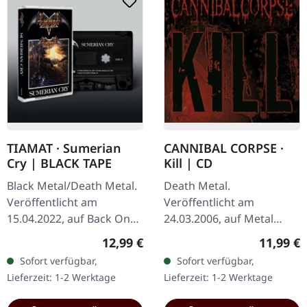
TIAMAT · Sumerian
CANNIBAL CORPSE ·
Cry | BLACK TAPE
Kill | CD
Black Metal/Death Metal.
Death Metal.
Veröffentlicht am
Veröffentlicht am
15.04.2022, auf Back On
24.03.2006, auf Metal
Black. Schwarze Musik-
Blade Records. CD im
Regulärer Preis:
Reguläre
12,99 €
11,99 €
Kassette. Tiamats Debüt-
Jewelcase mit 16-seitigem
Sofort verfügbar,
Sofort verfügbar,
Meisterwerk „Sumerian
Booklet. Cannibal Corpse
Lieferzeit: 1-2 Werktage
Lieferzeit: 1-2 Werktage
Cry" gilt als…
entfesseln pure
sonische…