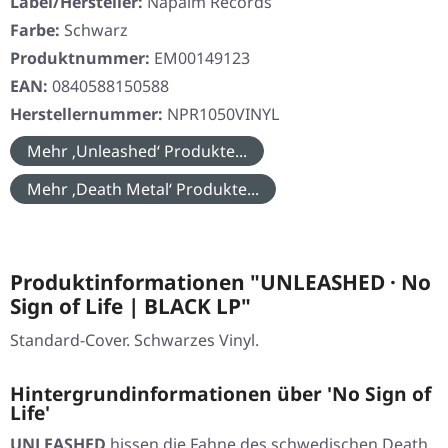
Label/Hersteller:
Napalm Records
Farbe:
Schwarz
Produktnummer:
EM00149123
EAN:
0840588150588
Herstellernummer:
NPR1050VINYL
Mehr ‚Unleashed‘ Produkte...
Mehr ‚Death Metal‘ Produkte...
Produktinformationen "UNLEASHED · No
Sign of Life | BLACK LP"
Standard-Cover. Schwarzes Vinyl.
Hintergrundinformationen über 'No Sign of
Life'
UNLEASHED
hissen die Fahne des schwedischen Death