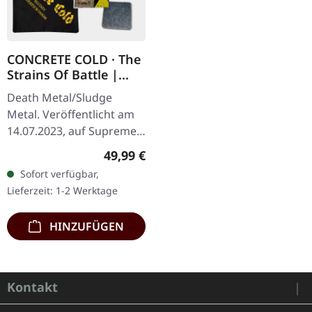
CONCRETE COLD · The
Strains Of Battle |
VINYL BUNDLE
Death Metal/Sludge
Metal. Veröffentlicht am
14.07.2023, auf Supreme
Chaos Records. SCR-
Regulärer Preis:
49,99 €
exklusives Bundle, 50
Sofort verfügbar,
Exemplare, bestehend
Lieferzeit: 1-2 Werktage
aus: · Gelbes Vinyl…
HINZUFÜGEN
Kontakt