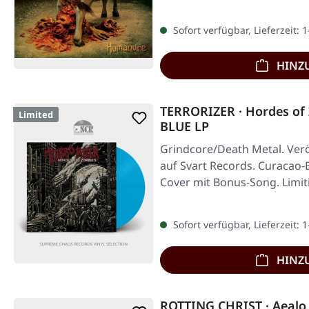
Sofort verfügbar, Lieferzeit: 
HINZ
TERRORIZER · Hordes o
Limited
BLUE LP
Grindcore/Death Metal. Verö
auf Svart Records. Curacao-B
Cover mit Bonus-Song. Limit
Sofort verfügbar, Lieferzeit: 
HINZ
ROTTING CHRIST · Aealo 