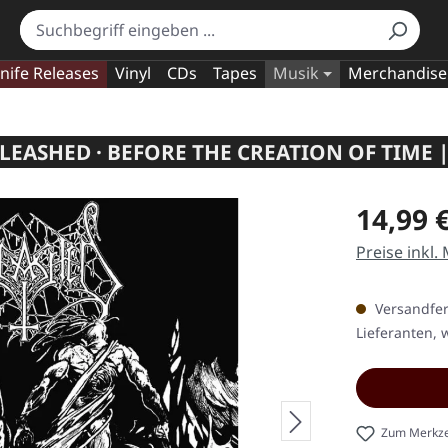
nife Releases
Vinyl
CDs
Tapes
Musik
Merchandise
LEASHED · BEFORE THE CREATION OF TIME |
Regulärer Pr
14,99 
Preise inkl.
Versandfert
Lieferanten, w
Zum Merkze