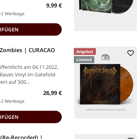
Regulärer Preis:
9,99 €
1-2 Werktage
UFÜGEN
f Zombies | CURACAO
Angebot
Limited
ffentlicht am 04.11.2022,
laues Vinyl im Gatefold-
iert auf 500…
Regulärer Preis:
26,99 €
1-2 Werktage
UFÜGEN
(Re-Recorded) |