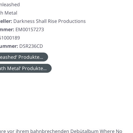
nleashed
h Metal
eller:
Darkness Shall Rise Productions
ummer:
EM00157273
51000189
rnummer:
DSR236CD
eashed‘ Produkte...
th Metal‘ Produkte...
Jahre vor ihrem bahnbrechenden Debütalbum
Where No