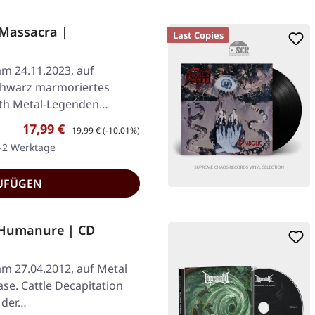
Massacra |
Last Copies
am 24.11.2023, auf
chwarz marmoriertes
ath Metal-Legenden
Verkaufspreis:
Regulärer Preis:
17,99 €
19,99 €
(-10.01%)
1-2 Werktage
UFÜGEN
 Humanure | CD
am 27.04.2012, auf Metal
se. Cattle Decapitation
 der…