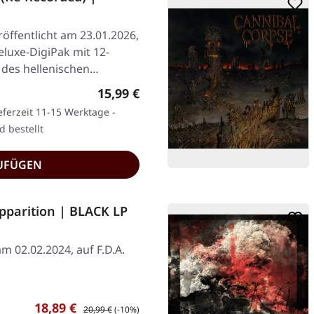
öffentlicht am 23.01.2026,
eluxe-DigiPak mit 12-
r des hellenischen…
Regulärer Preis:
15,99 €
eferzeit 11-15 Werktage -
d bestellt
UFÜGEN
pparition | BLACK LP
m 02.02.2024, auf F.D.A.
Verkaufspreis:
Regulärer Preis:
18,89 €
20,99 €
(-10%)