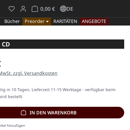
Du hast 0 Produkte auf dem Merkzettel
Warenkorb enthält 0 Positionen. Der Gesamt
0,00 €
DE
Bücher
Preorder
RARITÄTEN
ANGEBOTE
 CD
eis:
€
 MwSt. zzgl. Versandkosten
ig in 10 Tagen, Lieferzeit 11-15 Werktage - verfügbar beim
ird bestellt
IN DEN WARENKORB
ttel hinzufügen