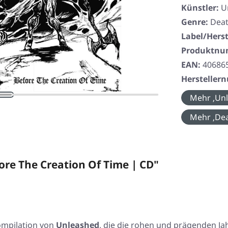
Künstler:
U
Genre:
Deat
Label/Herst
Produktn
EAN:
40686
Herstelle
Mehr ‚Unl
Mehr ‚Dea
re The Creation Of Time | CD"
ompilation von
Unleashed
, die die rohen und prägenden 