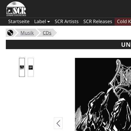
Startseite
Label
SCR Artists
SCR Releases
Cold K
Musik
CDs
UN