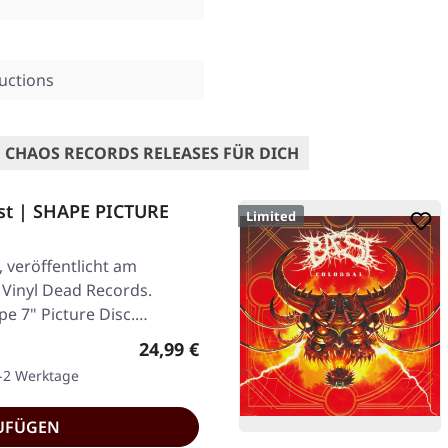
uctions
 CHAOS RECORDS RELEASES FÜR DICH
st | SHAPE PICTURE
Limited
, veröffentlicht am
 Vinyl Dead Records.
pe 7" Picture Disc.…
Regulärer Preis:
24,99 €
1-2 Werktage
UFÜGEN