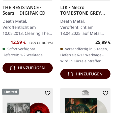
THE RESISTANCE ·
LIK · Necro |
Scars | DIGIPAK CD
TOMBSTONE GREY
MARBLED LP
Death Metal.
Death Metal.
Veröffentlicht am
Veröffentlicht am
10.05.2013. Clearing The
18.04.2025, auf Metal
Slate 2:15 Your Demise
Blade Records. Gräulich
Verkaufspreis:
Regulärer Preis:
Reguläre
12,59 €
25,99 €
13,99 €
(-10.01%)
3:22 To The Earth 1:27
marmoriertes "Grabstein"
Sofort verfügbar,
Versandfertig in 5 Tagen,
Expand Or Expire 3:05
Vinyl. LIK – Die Meister
Lieferzeit: 1-2 Werktage
Lieferzeit 6-12 Werktage -
Imperfected 3:51 I Bend
des modernen…
Wird in Kürze eintreffen
3…
HINZUFÜGEN
HINZUFÜGEN
Limited