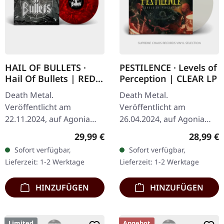
HAIL OF BULLETS ·
PESTILENCE · Levels of
Hail Of Bullets | RED
Perception | CLEAR LP
SPLATTER LP
Death Metal.
Death Metal.
Veröffentlicht am
Veröffentlicht am
22.11.2024, auf Agonia
26.04.2024, auf Agonia
Records. Rotes Splatter-
Records. Clear Vinyl. Die
Regulärer Preis:
Reguläre
29,99 €
28,99 €
Vinyl, limitiert auf 200
holländischen Death
Sofort verfügbar,
Sofort verfügbar,
Exemplare, mit
Metal Legenden
Lieferzeit: 1-2 Werktage
Lieferzeit: 1-2 Werktage
lasergravierter Seite B.
Pestilence kehren mit
"Hail…
ihrem…
HINZUFÜGEN
HINZUFÜGEN
Limited
Angebot