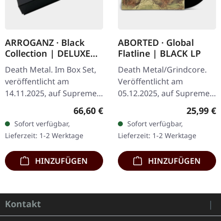
ARROGANZ · Black
ABORTED · Global
Collection | DELUXE
Flatline | BLACK LP
BOX SET
Death Metal. Im Box Set,
Death Metal/Grindcore.
veröffentlicht am
Veröffentlicht am
14.11.2025, auf Supreme
05.12.2025, auf Supreme
Chaos Records. Schwarze
Chaos Records.
Regulärer Preis:
Reguläre
66,60 €
25,99 €
Deluxe-Box mit
Schwarzes Vinyl im
Sofort verfügbar,
Sofort verfügbar,
verschiedenen Releases in
Gatefold-Cover. Vinyl-
Lieferzeit: 1-2 Werktage
Lieferzeit: 1-2 Werktage
einer noblen,…
Spezifikationen: ·
Schweres,…
HINZUFÜGEN
HINZUFÜGEN
Kontakt