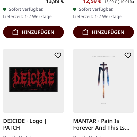
Regulärer Preis:
Verkaufspreis:
13,99 €
12,59 €
13,99 €
(-10.01%)
Mann, wo fängt man
Dreamless Veil liefern mit
Sofort verfügbar,
Sofort verfügbar,
überhaupt bei
"Every Limb of the Flood"
Lieferzeit: 1-2 Werktage
Lieferzeit: 1-2 Werktage
"Abominations Of
einen…
Desolation" an? Das…
HINZUFÜGEN
HINZUFÜGEN
DEICIDE · Logo |
MANTAR · Pain Is
PATCH
Forever And This Is
The End | DIGIPAK CD