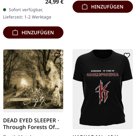
Regulärer Preis:
24,99 €
Transparent Dunkel-
HINZUFÜGEN
Sofort verfügbar,
Orange mit schwarz
Lieferzeit: 1-2 Werktage
marmoriertem Vinyl mit
schwerem…
HINZUFÜGEN
DEAD EYED SLEEPER ·
Through Forests Of
Nonentities | CD