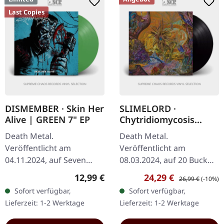
Last Copies
DISMEMBER · Skin Her
SLIMELORD ·
Alive | GREEN 7" EP
Chytridiomycosis
Relinquished | BLACK
Death Metal.
Death Metal.
LP
Veröffentlicht am
Veröffentlicht am
04.11.2024, auf Seven
08.03.2024, auf 20 Buck
Metal Inches Records.
Spin. Schwarzes Vinyl.
Regulärer Preis:
Verkaufspreis:
Regulärer Preis:
12,99 €
24,29 €
26,99 €
(-10%)
Transparent grünes Vinyl
Slimelord liefern mit
Sofort verfügbar,
Sofort verfügbar,
im Cover mit Inside-Out-
"Chytridiomycosis
Lieferzeit: 1-2 Werktage
Lieferzeit: 1-2 Werktage
Print, limitierte Auflage…
Relinquished" einen…