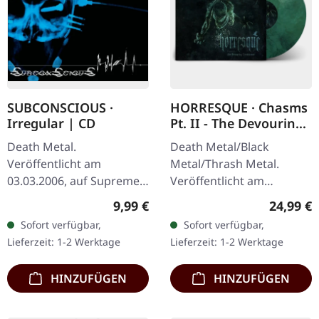
SUBCONSCIOUS ·
HORRESQUE · Chasms
Irregular | CD
Pt. II - The Devouring
Exorbitance |
Death Metal.
Death Metal/Black
MARBLED LP
Veröffentlicht am
Metal/Thrash Metal.
03.03.2006, auf Supreme
Veröffentlicht am
Chaos Records. CD im
22.03.2024, auf Supreme
Regulärer Preis:
Reguläre
9,99 €
24,99 €
Jewelcase mit 8-seitigem
Chaos Records. Exklusives
Sofort verfügbar,
Sofort verfügbar,
Booklet. Subconscious
'Malstrom
Lieferzeit: 1-2 Werktage
Lieferzeit: 1-2 Werktage
liefern mit "Irregular"…
Clear/Grün/Schwarz
marmoriertes'…
HINZUFÜGEN
HINZUFÜGEN