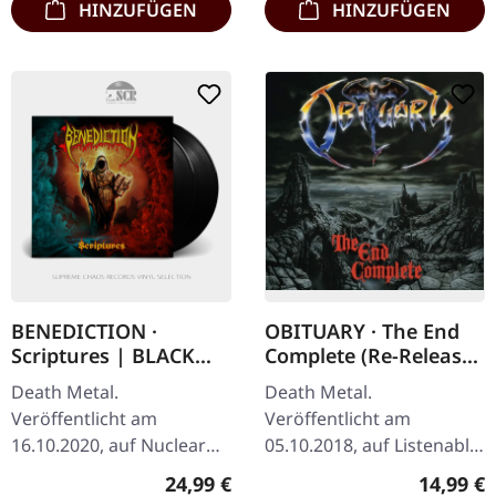
HINZUFÜGEN
HINZUFÜGEN
BENEDICTION ·
OBITUARY · The End
Scriptures | BLACK
Complete (Re-Release)
2LP
| DIGIPACK CD
Death Metal.
Death Metal.
Veröffentlicht am
Veröffentlicht am
16.10.2020, auf Nuclear
05.10.2018, auf Listenable
Blast Records. Schwarzes
Records. CD im Digipack
Regulärer Preis:
Reguläre
24,99 €
14,99 €