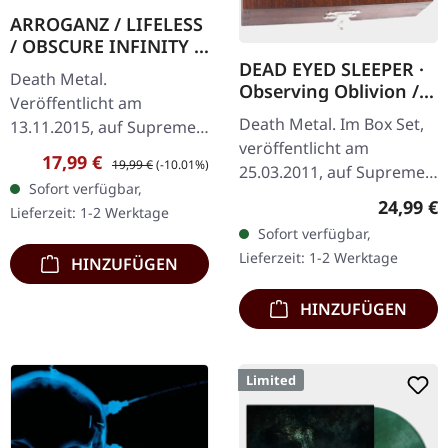
ARROGANZ / LIFELESS
/ OBSCURE INFINITY /
RECKLESS
DEAD EYED SLEEPER ·
Death Metal.
MANSLAUGHTER ·
Observing Oblivion /
Veröffentlicht am
Sermon Of Ungodly
Through Forests Of
Death Metal. Im Box Set,
13.11.2015, auf Supreme
Dreams | BLUE/BLACK
Nonentities | 2CD
veröffentlicht am
Chaos Records. SCR
LP
WOODEN BOX SET
Verkaufspreis:
Regulärer Preis:
17,99 €
19,99 €
(-10.01%)
25.03.2011, auf Supreme
Mailorder Exklusiv!
Sofort verfügbar,
Chaos Records. Der
Transparent
Reguläre
24,99 €
Lieferzeit: 1-2 Werktage
Nachfolger von "Through
Blau/Schwarz
Sofort verfügbar,
Forests Of Nonentities"
marmoriertes Vinyl.
Lieferzeit: 1-2 Werktage
HINZUFÜGEN
ist direkter…
Limitiert…
HINZUFÜGEN
Limited