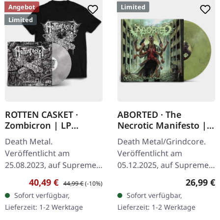
Angebot
Limited
Limited
ROTTEN CASKET ·
ABORTED · The
Zombicron | LP
Necrotic Manifesto |
BUNDLE
TRANSPARENT
Death Metal.
Death Metal/Grindcore.
LIME/BLACK MARBLED
Veröffentlicht am
Veröffentlicht am
LP
25.08.2023, auf Supreme
05.12.2025, auf Supreme
Chaos Records.
Chaos Records.
Verkaufspreis:
Regulärer Preis:
Reguläre
40,49 €
26,99 €
44,99 €
(-10%)
EXKLUSIVES PREORDER
Transparent
Sofort verfügbar,
Sofort verfügbar,
BUDNLE! Die ersten 50
Grüngelb/Schwarz "Evil
Lieferzeit: 1-2 Werktage
Lieferzeit: 1-2 Werktage
nummerierten Exemplare
Slime" marmoriertes