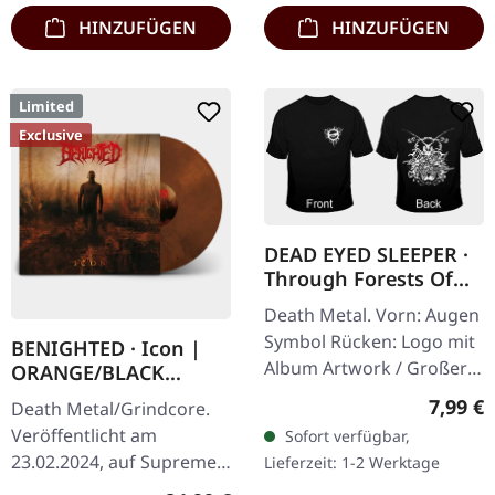
kommen mit…
Vinyl.…
HINZUFÜGEN
HINZUFÜGEN
Limited
Exclusive
DEAD EYED SLEEPER ·
Through Forests Of
Nonentities Bug TS |
Death Metal. Vorn: Augen
T-SHIRT L
Symbol Rücken: Logo mit
BENIGHTED · Icon |
Album Artwork / Großer
ORANGE/BLACK
stilisierter Käfer 100%
MARBLED LP
Regulär
7,99 €
Death Metal/Grindcore.
Baumwolle, Fruit Of The
Veröffentlicht am
Sofort verfügbar,
Loom Heavy Cotton
23.02.2024, auf Supreme
Lieferzeit: 1-2 Werktage
Chaos Records.