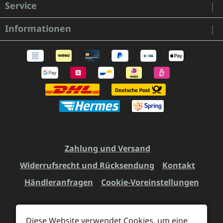
Service
Informationen
Zahlung und Versand
Widerrufsrecht und Rücksendung
Kontakt
Händleranfragen
Cookie-Voreinstellungen
Diese Website verwendet Cookies, um eine
Alle Preise inkl. gesetzl. Mehrwertsteuer zzgl.