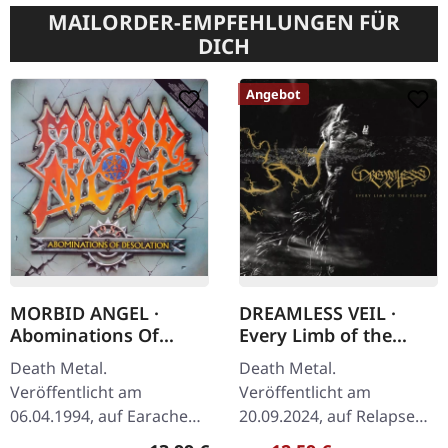
MAILORDER-EMPFEHLUNGEN FÜR
DICH
Angebot
MORBID ANGEL ·
DREAMLESS VEIL ·
Abominations Of
Every Limb of the
Desolation | DIGIPAK
Flood | CD
Death Metal.
Death Metal.
CD
Veröffentlicht am
Veröffentlicht am
06.04.1994, auf Earache
20.09.2024, auf Relapse
Records. CD im Digipak.
Records. CD im Jewelcase.
Regulärer Preis: