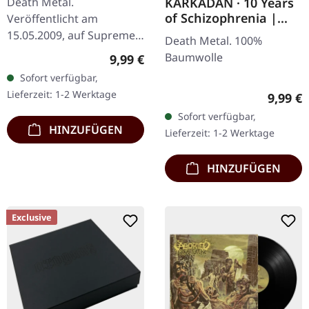
Death Metal.
KARKADAN · 10 Years
of Schizophrenia |
Veröffentlicht am
GIRLIE
15.05.2009, auf Supreme
Death Metal. 100%
Chaos Records. CD im
Baumwolle
Regulärer Preis:
9,99 €
Jewelcase mit 16-seitigem
Sofort verfügbar,
Booklet. Was passiert,
Lieferzeit: 1-2 Werktage
Regulär
9,99 €
wenn man die…
Sofort verfügbar,
HINZUFÜGEN
Lieferzeit: 1-2 Werktage
HINZUFÜGEN
Exclusive