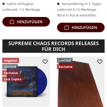
Doppel-Vinyl im Gatefold-
mit Bonustracks.
Sofort verfügbar,
Versandfertig in 5 Tagen,
Cover. Das neueste Werk
Obituarys drittes Album
Lieferzeit: 1-2 Werktage
Lieferzeit 6-12 Werktage -
der legendären Death…
"The End Complete"
Wird in Kürze eintreffen
(1992)…
HINZUFÜGEN
HINZUFÜGEN
SUPREME CHAOS RECORDS RELEASES
FÜR DICH
Angebot
Limited
Limited
Exclusive
Exclusive
Last Copies