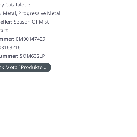
hy Catafalque
k Metal, Progressive Metal
eller:
Season Of Mist
arz
ummer:
EM00147429
03163216
rnummer:
SOM632LP
ck Metal‘ Produkte...