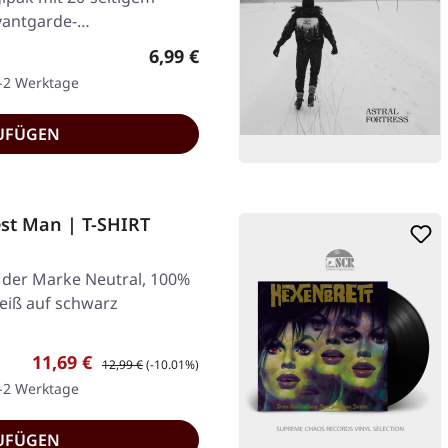
vantgarde-
Regulärer Preis:
6,99 €
1-2 Werktage
UFÜGEN
st Man | T-SHIRT
e der Marke Neutral, 100%
eiß auf schwarz
Verkaufspreis:
Regulärer Preis:
11,69 €
12,99 €
(-10.01%)
1-2 Werktage
UFÜGEN