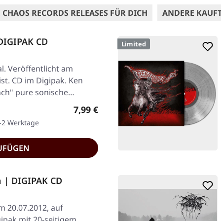
 CHAOS RECORDS RELEASES FÜR DICH
ANDERE KAUF
DIGIPAK CD
Limited
l. Veröffentlicht am
st. CD im Digipak. Ken
nch" pure sonische…
Regulärer Preis:
7,99 €
1-2 Werktage
UFÜGEN
n | DIGIPAK CD
am 20.07.2012, auf
ipak mit 20-seitigem