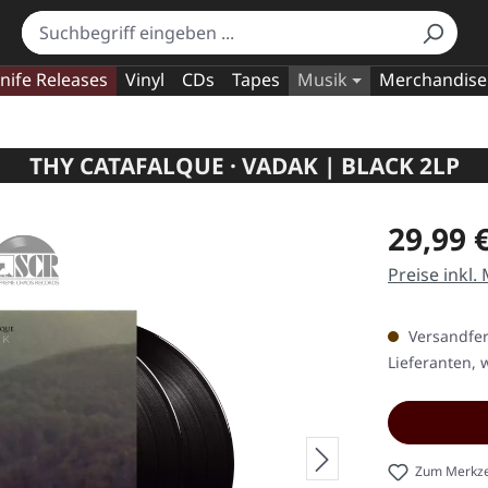
nife Releases
Vinyl
CDs
Tapes
Musik
Merchandise
THY CATAFALQUE · VADAK | BLACK 2LP
Regulärer Pr
29,99 
Preise inkl.
Versandfert
Lieferanten, w
Zum Merkze