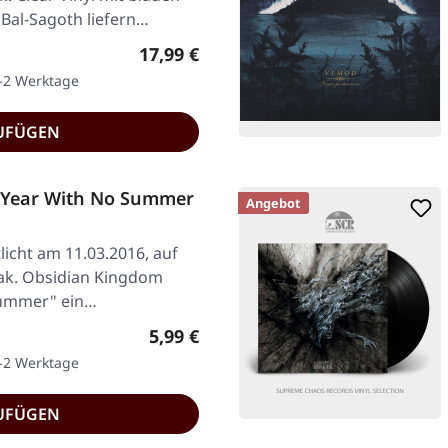
 Bal-Sagoth liefern…
Regulärer Preis:
17,99 €
1-2 Werktage
UFÜGEN
Year With No Summer
Angebot
licht am 11.03.2016, auf
Pak. Obsidian Kingdom
 Summer" ein…
Regulärer Preis:
5,99 €
1-2 Werktage
UFÜGEN