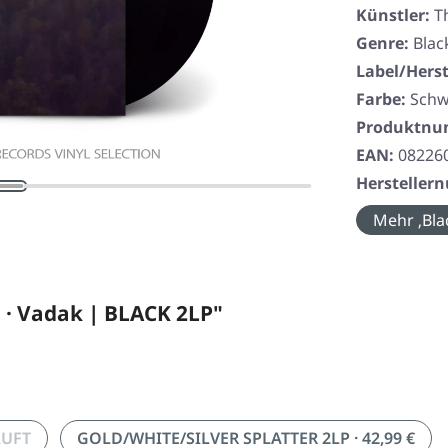
Künstler:
T
Genre:
Blac
Label/Herst
Farbe:
Schw
Produktn
EAN:
08226
Herstelle
Mehr ‚Bla
· Vadak | BLACK 2LP"
AUFT
GOLD/WHITE/SILVER SPLATTER 2LP · 42,99 €