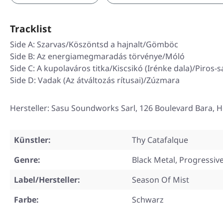
Tracklist
Side A: Szarvas/Köszöntsd a hajnalt/Gömböc
Side B: Az energiamegmaradás törvénye/Móló
Side C: A kupolaváros titka/Kiscsikó (Irénke dala)/Piros-
Side D: Vadak (Az átváltozás rítusai)/Zúzmara
Hersteller: Sasu Soundworks Sarl, 126 Boulevard Bara, H
Künstler:
Thy Catafalque
Genre:
Black Metal, Progressiv
Label/Hersteller:
Season Of Mist
Farbe:
Schwarz