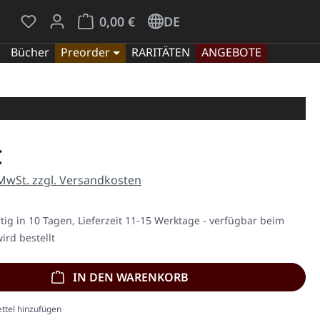
Du hast 0 Produkte auf dem Merkzettel
Warenkorb enthält 0 Positionen. Der Gesamt
0,00 €
DE
Bücher
Preorder
RARITÄTEN
ANGEBOTE
eis:
€
 MwSt. zzgl. Versandkosten
ig in 10 Tagen, Lieferzeit 11-15 Werktage - verfügbar beim
ird bestellt
IN DEN WARENKORB
ttel hinzufügen