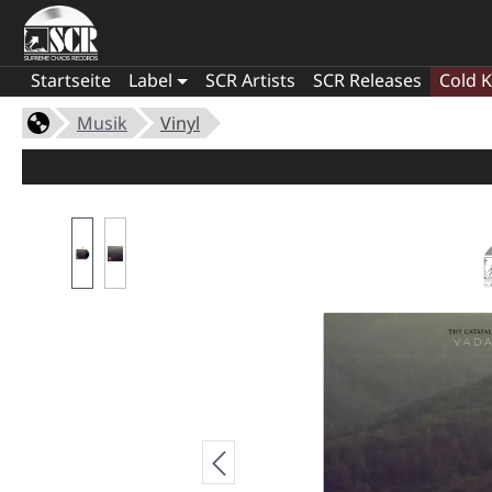
Startseite
Label
SCR Artists
SCR Releases
Cold K
Musik
Vinyl