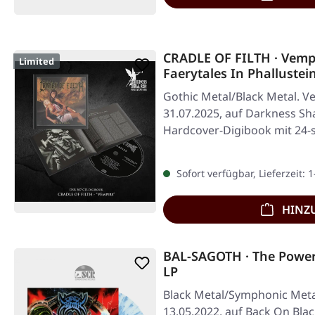
CRADLE OF FILTH · Vemp
Limited
Faerytales In Phalluste
Gothic Metal/Black Metal. Ve
31.07.2025, auf Darkness Sha
Hardcover-Digibook mit 24-
Sofort verfügbar, Lieferzeit: 
HINZ
BAL-SAGOTH · The Powe
LP
Black Metal/Symphonic Metal
13.05.2022, auf Back On Blac