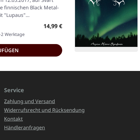
m 12.05.2017, auf Svart
e finnischen Black Metal-
mit "Lupaus"…
Regulärer Preis:
14,99 €
1-2 Werktage
UFÜGEN
Service
Zahlung und Versand
Widerrufsrecht und Rücksendung
Kontakt
Händleranfragen