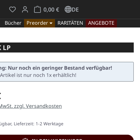
Du hast 0 Produkte auf dem Merkzettel
Warenkorb enthält 0 Positionen. Der Gesamt
0,00 €
DE
Bücher
Preorder
RARITÄTEN
ANGEBOTE
 LP
g: Nur noch ein geringer Bestand verfügbar!
Artikel ist nur noch 1x erhältlich!
eis:
€
 MwSt. zzgl. Versandkosten
ügbar, Lieferzeit: 1-2 Werktage