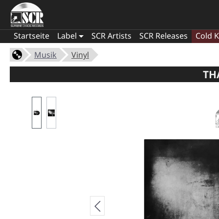
Startseite
Label
SCR Artists
SCR Releases
Cold K
Musik
Vinyl
TH