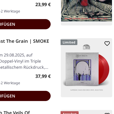
Regulärer Preis:
23,99 €
1-2 Werktage
UFÜGEN
st The Grain | SMOKE
Limited
am 29.08.2025, auf
oppel-Vinyl im Triple
metallischem Rückdruck,…
Regulärer Preis:
37,99 €
1-2 Werktage
UFÜGEN
 The Veils Of