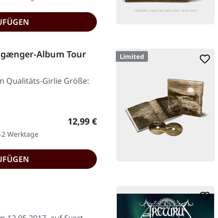
UFÜGEN
nzgænger-Album Tour
Limited
n Qualitäts-Girlie Größe:
Regulärer Preis:
12,99 €
1-2 Werktage
UFÜGEN