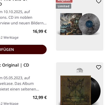
Angebot
D
Limited
am 10.10.2025, auf
ions. CD im noblen
rview und neuen Bildern,
Regulärer Preis:
16,99 €
1-2 Werktage
UFÜGEN
 Original | CD
am 05.05.2023, auf
ewelcase. Das Album
ietet einen seltenen…
Regulärer Preis:
12,99 €
1-2 Werktage