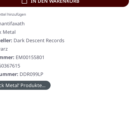
IN DEN WARENKORB
ttel hinzufügen
hantifaxath
k Metal
eller:
Dark Descent Records
arz
ummer:
EM00155801
60367615
rnummer:
DDR099LP
ck Metal‘ Produkte...