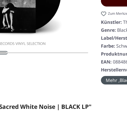
Zum Merkze
Künstler:
T
Genre:
Blac
Label/Herst
Farbe:
Schw
Produktn
EAN:
08848
Herstelle
Mehr ‚Bla
acred White Noise | BLACK LP"