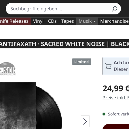
nife Releases
Vinyl
CDs
Tapes
Musik
Merchandise
ANTIFAXATH · SACRED WHITE NOISE | BLACK
Limited
Achtun
Dieser 
Regulärer Pr
24,99 
Preise inkl.
Sofort verf