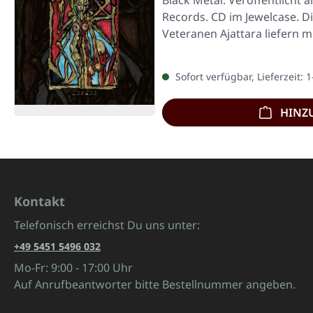
Black Metal. Veröffentlicht a
Records. CD im Jewelcase. Di
Veteranen Ajattara liefern 
Sofort verfügbar, Lieferzeit: 
HINZ
Kontakt
Telefonisch erreichst Du uns unter:
+49 5451 5496 032
Mo-Fr: 9:00 - 17:00 Uhr
Auf Anrufbeantworter bitte Bestellnummer angeben.