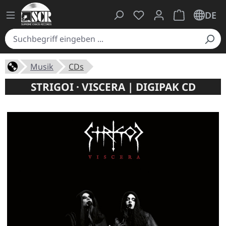
Du hast 0 Produkte auf
Warenkorb ent
DE
Musik
CDs
STRIGOI · VISCERA | DIGIPAK CD