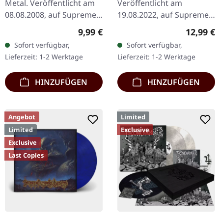
Metal. Veröffentlicht am
Veröffentlicht am
08.08.2008, auf Supreme
19.08.2022, auf Supreme
Chaos Records. Limitierte
Chaos Records. Weiße 7"-
Regulärer Preis:
Reguläre
9,99 €
12,99 €
CD-Version im DigiPak mit
Vinyl-Single mit Memorial-
Sofort verfügbar,
Sofort verfügbar,
12-seitgem Booklet.…
Etching auf der B-Seite,
Lieferzeit: 1-2 Werktage
Lieferzeit: 1-2 Werktage
limitiert auf 200…
HINZUFÜGEN
HINZUFÜGEN
Angebot
Limited
Limited
Exclusive
Exclusive
Last Copies