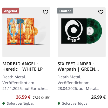
Angebot
Limited
MORBID ANGEL ·
SIX FEET UNDER ·
Heretic | WHITE LP
Warpath | GREEN
BLACK MARBLED LP
Death Metal.
Death Metal.
Veröffentlicht am
Veröffentlicht am
21.11.2025, auf Earache
28.04.2026, auf Metal
Records. Weißes Vinyl LP.
Blade Records.
Verkaufspreis:
Regulärer Preis:
Reguläre
26,59 €
26,99 €
27,99 €
(-5%)
Plastic Head Exklusiv-
Grün/schwarzes
Sofort verfügbar,
Sofort verfügbar,
Edition. Das achte Kapitel
marmoriertes Vinyl im