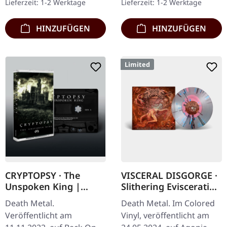
Lieferzeit: 1-2 Werktage
Lieferzeit: 1-2 Werktage
in Morbid Angels…
Standard-Cover. Limitiert
auf 500 Exemplare.…
HINZUFÜGEN
HINZUFÜGEN
Limited
CRYPTOPSY · The
VISCERAL DISGORGE ·
Unspoken King |
Slithering Evisceration
BLACK TAPE
| COLORED LP
Death Metal.
Death Metal. Im Colored
Veröffentlicht am
Vinyl, veröffentlicht am