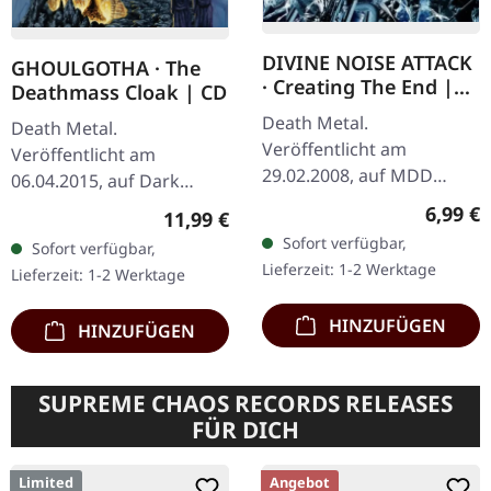
DIVINE NOISE ATTACK
GHOULGOTHA · The
· Creating The End |
Deathmass Cloak | CD
CD
Death Metal.
Death Metal.
Veröffentlicht am
Veröffentlicht am
29.02.2008, auf MDD
06.04.2015, auf Dark
Records. CD im Jewelcase.
Descent Records. CD im
Regulär
6,99 €
Regulärer Preis:
11,99 €
Divine Noise Attack liefern
Jewelcase US-Import.
Sofort verfügbar,
Sofort verfügbar,
mit „Creating The End" ein
Ghoulgotha's Debüt-
Lieferzeit: 1-2 Werktage
Lieferzeit: 1-2 Werktage
vernichtendes…
Album "The Deathmass
Cloak" ist…
HINZUFÜGEN
HINZUFÜGEN
SUPREME CHAOS RECORDS RELEASES
FÜR DICH
Limited
Angebot