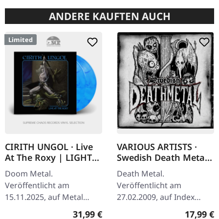
ANDERE KAUFTEN AUCH
Limited
CIRITH UNGOL · Live
VARIOUS ARTISTS ·
At The Roxy | LIGHT
Swedish Death Metal
BLUE MARBLED
| 3CD DIGIPAK
Doom Metal.
Death Metal.
2LP+DVD
Veröffentlicht am
Veröffentlicht am
15.11.2025, auf Metal
27.02.2009, auf Index
Blade Records.
Verlag. Companion to the
Regulärer Preis:
Reguläre
31,99 €
17,99 €