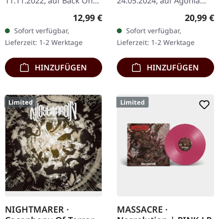
11.11.2022, auf Back On
24.05.2024, auf Agonia
Black. Schwarze Musik-
Records. Farbiges Vinyl im
Regulärer Preis:
Reguläre
12,99 €
20,99 €
Kassette. Als Cryptopsy
Gatefold-Cover. Limitiert
Sofort verfügbar,
Sofort verfügbar,
2008 "The Unspoken
auf 250 Stück. Visceral…
Lieferzeit: 1-2 Werktage
Lieferzeit: 1-2 Werktage
King" veröffentlichten,…
HINZUFÜGEN
HINZUFÜGEN
Limited
Limited
NIGHTMARER ·
MASSACRE ·