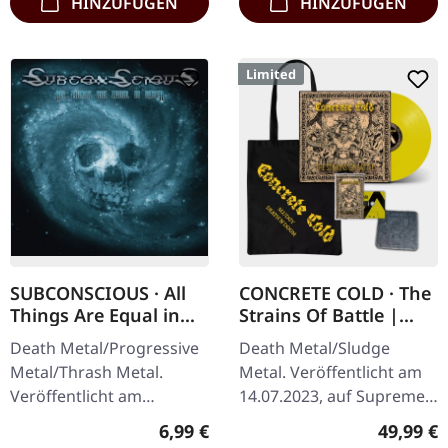
HINZUFÜGEN
HINZUFÜGEN
Limited
SUBCONSCIOUS · All
CONCRETE COLD · The
Things Are Equal in
Strains Of Battle |
Death | CD
VINYL BUNDLE
Death Metal/Progressive
Death Metal/Sludge
Metal/Thrash Metal.
Metal. Veröffentlicht am
Veröffentlicht am
14.07.2023, auf Supreme
08.08.2008, auf Supreme
Chaos Records. SCR-
Regulärer Preis:
Reguläre
6,99 €
49,99 €
Chaos Records. CD im
exklusives Bundle, 50