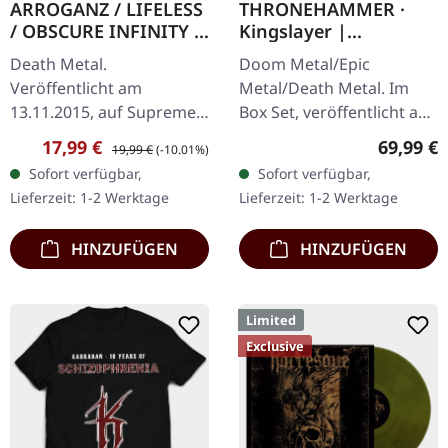
ARROGANZ / LIFELESS
THRONEHAMMER ·
/ OBSCURE INFINITY /
Kingslayer |
RECKLESS
EXCLUSIVE BOX SET
Death Metal.
Doom Metal/Epic
MANSLAUGHTER ·
Veröffentlicht am
Metal/Death Metal. Im
Sermon Of Ungodly
13.11.2015, auf Supreme
Box Set, veröffentlicht am
Dreams | BLUE/BLACK
Chaos Records. SCR
24.11.2023, auf Supreme
LP
Verkaufspreis:
Regulärer Preis:
Reguläre
17,99 €
69,99 €
19,99 €
(-10.01%)
Mailorder Exklusiv!
Chaos Records. Schwere
Sofort verfügbar,
Sofort verfügbar,
Transparent
Holzbox mit speziellem
Lieferzeit: 1-2 Werktage
Lieferzeit: 1-2 Werktage
Blau/Schwarz
Schwarz in…
marmoriertes Vinyl.
HINZUFÜGEN
HINZUFÜGEN
Limitiert…
Limited
Exclusive