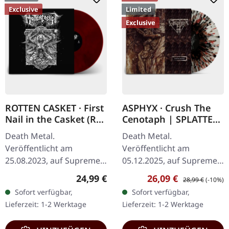
Exclusive
Limited
Exclusive
ROTTEN CASKET · First
ASPHYX · Crush The
Nail in the Casket (Re-
Cenotaph | SPLATTER
Release) | RED/BLACK
LP
Death Metal.
Death Metal.
LP
Veröffentlicht am
Veröffentlicht am
25.08.2023, auf Supreme
05.12.2025, auf Supreme
Chaos Records. SCR
Chaos Records.
Regulärer Preis:
Verkaufspreis:
Regulärer Preis:
24,99 €
26,09 €
28,99 €
(-10%)
exklusiv! Re-Release auf
Knochenweißes Vinyl mit
Sofort verfügbar,
Sofort verfügbar,
transparent rot/schwarz
Braun, Rost-Rot, Schwarz
Lieferzeit: 1-2 Werktage
Lieferzeit: 1-2 Werktage
marmoriertem Vinyl,…
Splatter. Full Dynamic
Range…