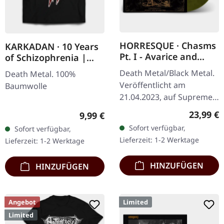
HORRESQUE · Chasms
KARKADAN · 10 Years
Pt. I - Avarice and
of Schizophrenia |
Retribution |
LONGSLEEVE
Death Metal/Black Metal.
Death Metal. 100%
YELLOW/BLACK LP
Veröffentlicht am
Baumwolle
21.04.2023, auf Supreme
Chaos Records.
Reguläre
23,99 €
Regulärer Preis:
9,99 €
Transparent
Sofort verfügbar,
Sofort verfügbar,
Dunkelgelb/Schwarz
Lieferzeit: 1-2 Werktage
Lieferzeit: 1-2 Werktage
marmoriertes Vinyl im
schweren Cover…
HINZUFÜGEN
HINZUFÜGEN
Angebot
Limited
Limited