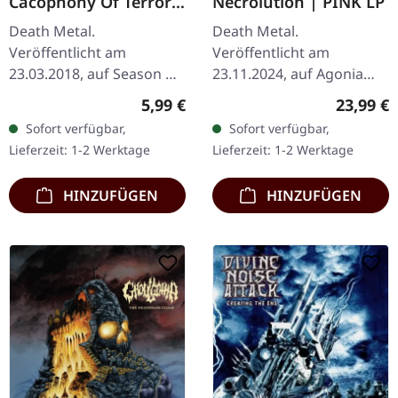
Cacophony Of Terror |
Necrolution | PINK LP
DIGIPAK CD
Death Metal.
Death Metal.
Veröffentlicht am
Veröffentlicht am
23.03.2018, auf Season Of
23.11.2024, auf Agonia
Mist. Limitierte
Records. "Hot Pink" Vinyl.
Regulärer Preis:
Reguläre
5,99 €
23,99 €
Erstauflage als CD im
Limitiert auf 250
Sofort verfügbar,
Sofort verfügbar,
DigiPak. Aus der Asche
Exemplare. "Necrolution"
Lieferzeit: 1-2 Werktage
Lieferzeit: 1-2 Werktage
von Extreme-Metal-
ist ein retrospektives,…
Größen wie…
HINZUFÜGEN
HINZUFÜGEN