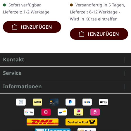
Hellblaues/weißes
"Swedish Death Metal"
Sofort verfügbar,
Versandfertig in 5 Tagen,
marmoriertes Doppel-
Book, feat. more than 50
Lieferzeit: 1-2 Werktage
Lieferzeit 6-12 Werktage -
Vinyl im Gatefold-Cover.
relevant tracks, the…
Wird in Kürze eintreffen
Enthält Poster,…
HINZUFÜGEN
HINZUFÜGEN
Kontakt
Service
Informationen