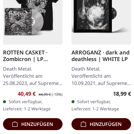
ROTTEN CASKET ·
ARROGANZ · dark and
Zombicron | LP
deathless | WHITE LP
BUNDLE
Death Metal.
Death Metal.
Veröffentlicht am
Veröffentlicht am
25.08.2023, auf Supreme
10.09.2021, auf Supreme
Chaos Records.
Chaos Records. Weißes
Verkaufspreis:
Regulärer Preis:
Reguläre
40,49 €
18,99 €
44,99 €
(-10%)
EXKLUSIVES PREORDER
Vinyl im schweren Cover
Sofort verfügbar,
Sofort verfügbar,
BUDNLE! Die ersten 50
mit Insert. Limitiert auf
Lieferzeit: 1-2 Werktage
Lieferzeit: 1-2 Werktage
nummerierten Exemplare
200 handnummerierte…
kommen mit…
HINZUFÜGEN
HINZUFÜGEN