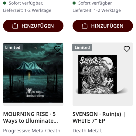
Sofort verfügbar,
Sofort verfügbar,
Jewelcase mit 8-seitigem
Exemplare, bestehend
Lieferzeit: 1-2 Werktage
Lieferzeit: 1-2 Werktage
Booklet.…
aus: · Gelbes Vinyl…
HINZUFÜGEN
HINZUFÜGEN
Limited
Limited
MOURNING RISE · 5
SVENSON · Ruin(s) |
Ways to Illuminate
WHITE 7" EP
Silence | DIGIPAK CD
Progressive Metal/Death
Death Metal.