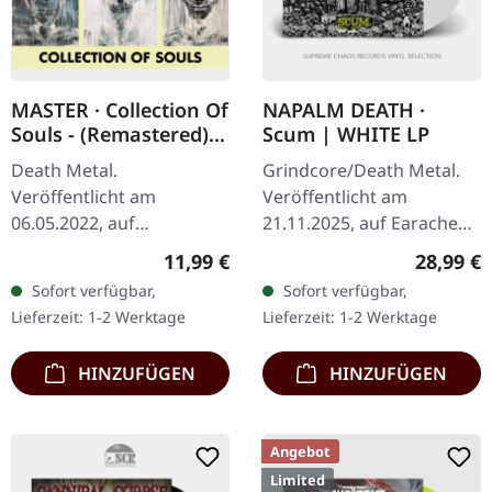
MASTER · Collection Of
NAPALM DEATH ·
Souls - (Remastered) |
Scum | WHITE LP
CD
Death Metal.
Grindcore/Death Metal.
Veröffentlicht am
Veröffentlicht am
06.05.2022, auf
21.11.2025, auf Earache
Hammerheart Records.
Records. Weißes Vinyl LP.
Regulärer Preis:
Reguläre
11,99 €
28,99 €
CD im Jewelcase, Re-Issue.
Plastic Head exklusive
Sofort verfügbar,
Sofort verfügbar,
Masters "Collection of
Edition. Heiliger Gral Zeit,
Lieferzeit: 1-2 Werktage
Lieferzeit: 1-2 Werktage
Souls" steht als
Leute!…
vernichtendes…
HINZUFÜGEN
HINZUFÜGEN
Angebot
Limited