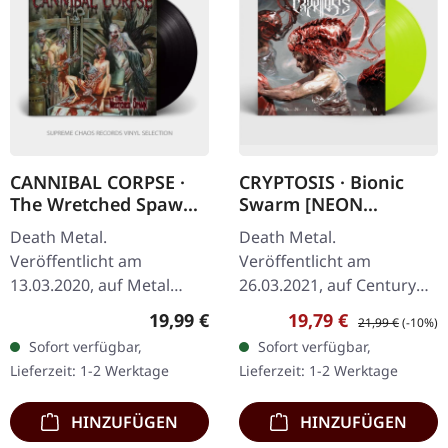
CANNIBAL CORPSE ·
CRYPTOSIS · Bionic
The Wretched Spawn
Swarm [NEON
| BLACK LP
YELLOW] | LP
Death Metal.
Death Metal.
Veröffentlicht am
Veröffentlicht am
13.03.2020, auf Metal
26.03.2021, auf Century
Blade Records. Schwarzes
Media Records. Exklusives
Regulärer Preis:
Verkaufspreis:
Regulärer Preis:
19,99 €
19,79 €
21,99 €
(-10%)
Vinyl mit Insert und
neon gelbes Vinyl im
Sofort verfügbar,
Sofort verfügbar,
Poster. Cannibal Corpses
Gatefold-Cover mit Album
Lieferzeit: 1-2 Werktage
Lieferzeit: 1-2 Werktage
"The Wretched Spawn"
auf CD, erhätllich nur…
ist…
HINZUFÜGEN
HINZUFÜGEN