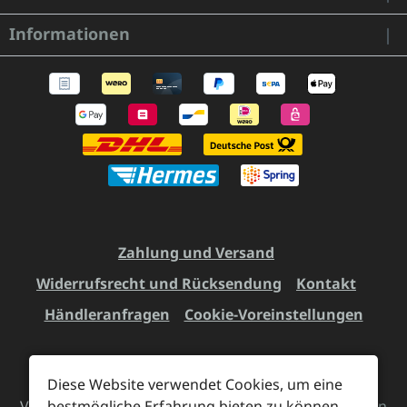
Informationen
Zahlung und Versand
Widerrufsrecht und Rücksendung
Kontakt
Händleranfragen
Cookie-Voreinstellungen
Diese Website verwendet Cookies, um eine
Alle Preise inkl. gesetzl. Mehrwertsteuer zzgl.
bestmögliche Erfahrung bieten zu können.
Versandkosten
und ggf. Nachnahmegebühren, wenn