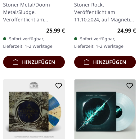
BLACK/WHITE LP
LP
Stoner Metal/Doom
Stoner Rock.
Metal/Sludge.
Veröffentlicht am
Veröffentlicht am
11.10.2024, auf Magnetic
19.09.2025, auf Season Of
Eye Records. Weißes Vinyl.
Regulärer Preis:
Reguläre
25,99 €
24,99 €
Mist. Schwarz/weiß
Was passiert, wenn
Sofort verfügbar,
Sofort verfügbar,
marmoriertes Vinyl mit
Desert-Rock-Royalty
Lieferzeit: 1-2 Werktage
Lieferzeit: 1-2 Werktage
bedrucktem Innersleeve,
beschließt, ernst zu…
…
HINZUFÜGEN
HINZUFÜGEN