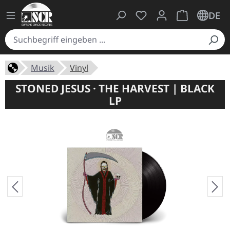
Du hast 0 Produkte auf
Warenkorb ent
DE
Musik
Vinyl
STONED JESUS · THE HARVEST | BLACK
LP