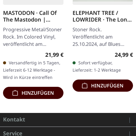
MASTODON · Call Of
ELEPHANT TREE /
The Mastodon |
LOWRIDER · The Long
COLORED LP
Forever | ICE BLUE LP
Progressive Metal/Stoner
Stoner Rock.
Rock. Im Colored Vinyl,
Veröffentlicht am
veröffentlicht am
25.10.2024, auf Blues
18.02.2018, auf Relapse
Funeral Recordings. Ice
Regulärer Preis:
Reguläre
21,99 €
24,99 €
Records. Spezielles Vinyl:
Blue Vinyl. Elephant Tree
Versandfertig in 5 Tagen,
Sofort verfügbar,
Hellgrün transparent /
und Lowrider vereinen
Lieferzeit 6-12 Werktage -
Lieferzeit: 1-2 Werktage
Blau…
ihre klanglichen Kräfte…
Wird in Kürze eintreffen
HINZUFÜGEN
HINZUFÜGEN
Kontakt
Service