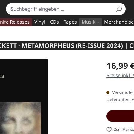
nife Releases
Vinyl
CDs
Tapes
Musik
Merchandise
CKETT · METAMORPHEUS (RE-ISSUE 2024) | C
Regulärer Pr
16,99 
Preise inkl.
Versandfert
Lieferanten, w
Zum Merkze