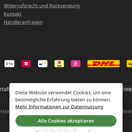
Widerrufsrecht und Rücksendung
Kontakt
Händleranfragen
rrufsrecht und Rücksendung
Kontakt
Händleranfrag
Diese Website verwendet Cookies, um eine
bestmögliche Erfahrung bieten zu können.
Mehr Informationen zur Datennutzung
rtsteuer zzgl.
Versandkosten
und ggf. Nachnahmegebühren,
Alle Cookies akzeptieren
Vertrag widerrufen