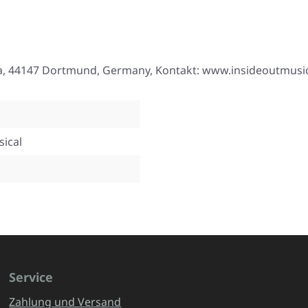
33a, 44147 Dortmund, Germany, Kontakt: www.insideoutmus
ical
Service
Zahlung und Versand