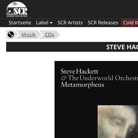
Startseite
Label
SCR Artists
SCR Releases
Cold K
Musik
CDs
STEVE HA