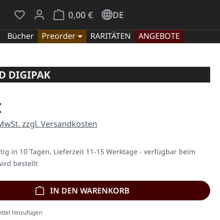
Du hast 0 Produkte auf dem Merkzettel
Warenkorb enthält 0 Positionen. Der Gesamt
0,00 €
DE
Bücher
Preorder
RARITÄTEN
ANGEBOTE
D DIGIPAK
eis:
€
 MwSt. zzgl. Versandkosten
ig in 10 Tagen, Lieferzeit 11-15 Werktage - verfügbar beim
ird bestellt
IN DEN WARENKORB
ttel hinzufügen