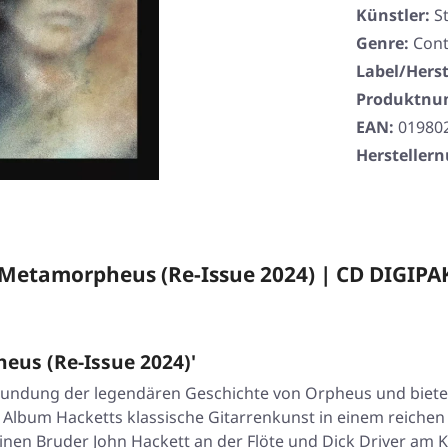
Künstler:
S
Genre:
Cont
Label/Herst
Produktn
EAN:
01980
Herstelle
Metamorpheus (Re-Issue 2024) | CD DIGIPA
us (Re-Issue 2024)'
rkundung der legendären Geschichte von Orpheus und bietet
es Album Hacketts klassische Gitarrenkunst in einem reichen
en Bruder John Hackett an der Flöte und Dick Driver am K