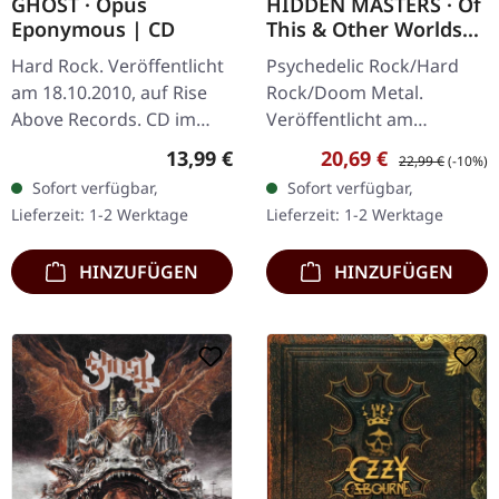
GHOST · Opus
HIDDEN MASTERS · Of
Eponymous | CD
This & Other Worlds
[RED/BLACK] | LP
Hard Rock. Veröffentlicht
Psychedelic Rock/Hard
am 18.10.2010, auf Rise
Rock/Doom Metal.
Above Records. CD im
Veröffentlicht am
Jewelcase. Opus
27.05.2013, auf Rise Above
Regulärer Preis:
Verkaufspreis:
Regulärer Preis:
13,99 €
20,69 €
22,99 €
(-10%)
Eponymous markiert das
Records. Rubinrotes Vinyl
Sofort verfügbar,
Sofort verfügbar,
beeindruckende Debüt
mit schwarzen Splattern
Lieferzeit: 1-2 Werktage
Lieferzeit: 1-2 Werktage
von Ghost, einer…
im…
HINZUFÜGEN
HINZUFÜGEN