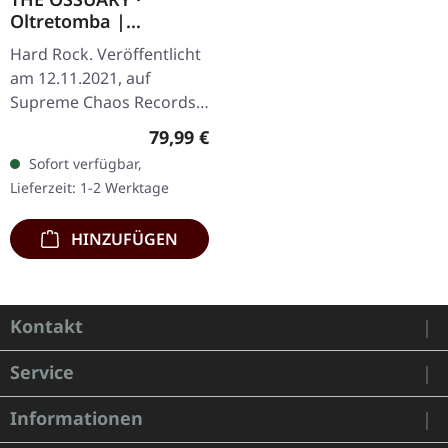
Oltretomba |
WOODEN LP/CD/TAPE
Hard Rock. Veröffentlicht
BOX
am 12.11.2021, auf
Supreme Chaos Records.
Extrem schwere braune
Regulärer Preis:
79,99 €
Holzbox mit Logo und
Sofort verfügbar,
Nummerierung, limitiert
Lieferzeit: 1-2 Werktage
auf nur 100…
HINZUFÜGEN
Kontakt
Service
Informationen