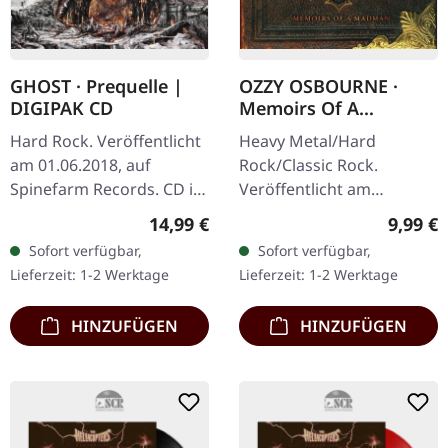
GHOST · Prequelle |
OZZY OSBOURNE ·
DIGIPAK CD
Memoirs Of A
Madman | DIGIPAK
Hard Rock. Veröffentlicht
Heavy Metal/Hard
CD
am 01.06.2018, auf
Rock/Classic Rock.
Spinefarm Records. CD im
Veröffentlicht am
DigiPak. Prequelle stellt
10.10.2014, auf Sony
Regulärer Preis:
Regulär
14,99 €
9,99 €
ein besonderes Kapitel in
Music. CD im Digipak..
Sofort verfügbar,
Sofort verfügbar,
der Diskografie von
Diese Compilation dient
Lieferzeit: 1-2 Werktage
Lieferzeit: 1-2 Werktage
Ghost…
als ultimative,…
HINZUFÜGEN
HINZUFÜGEN