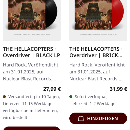
THE HELLACOPTERS ·
THE HELLACOPTERS ·
Overdriver | BLACK LP
Overdriver | BRICK
RED LP
Hard Rock. Veröffentlicht
Hard Rock. Veröffentlicht
am 31.01.2025, auf
am 31.01.2025, auf
Nuclear Blast Records.
Nuclear Blast Records.
Schwarzes Vinyl mit Insert
Ziegelrotes Vinyl im
Regulärer Preis:
Reguläre
27,99 €
31,99 €
und Poster. "Overdriver"
Standard-Cover mit Insert
Versandfertig in 10 Tagen,
Sofort verfügbar,
ist eine klangliche Reise…
und Poster. "Overdriver"
Lieferzeit 11-15 Werktage -
Lieferzeit: 1-2 Werktage
von The…
verfügbar beim Lieferanten,
wird bestellt
HINZUFÜGEN