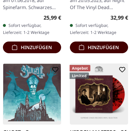
am 01.06.2018, auf
am 20.05.2023, auf Night
Spinefarm. Schwarzes
Of The Vinyl Dead
Vinyl. "Prequelle" von
Records. Transparent
Regulärer Preis:
Reguläre
25,99 €
32,99 €
Ghost ist eine
Hellgrün/Grau Splatter
Sofort verfügbar,
Sofort verfügbar,
herausragende
Doppel-Vinyl mit Insert,
Lieferzeit: 1-2 Werktage
Lieferzeit: 1-2 Werktage
Veröffentlichung, die
limitiert…
Gothic…
HINZUFÜGEN
HINZUFÜGEN
Angebot
Limited