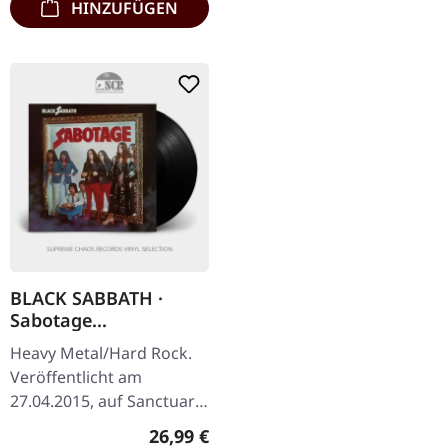
HINZUFÜGEN
BLACK SABBATH ·
Sabotage
(Remastered) | BLACK
Heavy Metal/Hard Rock.
LP
Veröffentlicht am
27.04.2015, auf Sanctuary
Records. Schwarzes Vinyl,
Regulärer Preis:
26,99 €