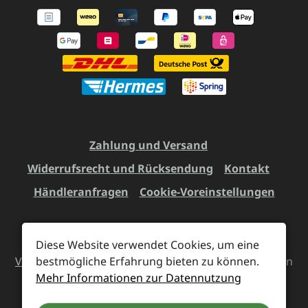
Zahlung und Versand
Widerrufsrecht und Rücksendung
Kontakt
Händleranfragen
Cookie-Voreinstellungen
Diese Website verwendet Cookies, um eine
Alle Preise inkl. gesetzl. Mehrwertsteuer zzgl.
bestmögliche Erfahrung bieten zu können.
Versandkosten
und ggf. Nachnahmegebühren, wenn
Mehr Informationen zur Datennutzung
nicht anders angegeben.