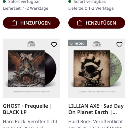
Sofort verfügbar,
Sofort verfügbar,
Records. 2CD Deluxe
Remaster. Als Black
Lieferzeit: 1-2 Werktage
Lieferzeit: 1-2 Werktage
Edition Set. Limitierte
Sabbath 1987 "The
Deluxe…
Eternal…
HINZUFÜGEN
HINZUFÜGEN
Limited
GHOST · Prequelle |
LILLIAN AXE · Sad Day
BLACK LP
On Planet Earth |
CLEAR GREEN/GREY
Hard Rock. Veröffentlicht
Hard Rock. Veröffentlicht
SPLATTER 2LP