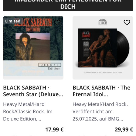
DICH
Limited
BLACK SABBATH ·
BLACK SABBATH · The
Seventh Star (Deluxe
Eternal Idol
Edition) | DELUXE 2CD
(Remastered) | BLACK
Heavy Metal/Hard
Heavy Metal/Hard Rock.
LP
Rock/Classic Rock. Im
Veröffentlicht am
Deluxe Edition,
25.07.2025, auf BMG
veröffentlicht am
Rights Management.
Regulärer Preis:
Reguläre
17,99 €
29,99 €
16.11.2010, auf Sanctuary
Schwarzes Vinyl. 2025