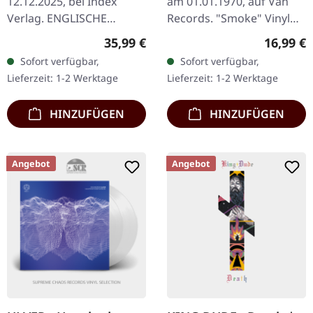
12.12.2025, bei Index
am 01.01.1970, auf Ván
BOOK
Verlag. ENGLISCHE
Records. "Smoke" Vinyl
AUFLAGE. Hardcover Buch
"Tonight's Special Death"
Regulärer Preis:
Reguläre
35,99 €
16,99 €
mit 527 Seiten in
von King Dude ist eine
Sofort verfügbar,
Sofort verfügbar,
englischer Sprache.
tiefgründige Erkundung
Lieferzeit: 1-2 Werktage
Lieferzeit: 1-2 Werktage
Zweite Auflage.
der…
"Looking…
HINZUFÜGEN
HINZUFÜGEN
Angebot
Angebot