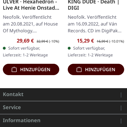
ULVER · Hexahedron -
KING DUDE · Death |
Live At Henie Onstad
DIGI
Kunstsenter | CLEAR
Neofolk. Veröffentlicht
Neofolk. Veröffentlicht
DLP
am 20.08.2021, auf House
am 16.09.2022, auf Ván
Of Mythology.
Records. CD im DigiPak
Transparentes Doppel-
mit Cut-out und Insert.
Verkaufspreis:
Regulärer Preis:
Verkaufspreis:
Regulärer Preis:
29,69 €
15,29 €
32,99 €
(-10%)
16,99 €
(-10.01%)
Vinyl im Gatefold-Cover.
Deaths Theme O’
Sofort verfügbar,
Sofort verfügbar,
"Hexahedron" fängt die
Darkness Her Design
Lieferzeit: 1-2 Werktage
Lieferzeit: 1-2 Werktage
bezaubernde…
Silver Cord…
HINZUFÜGEN
HINZUFÜGEN
Kontakt
Service
Informationen