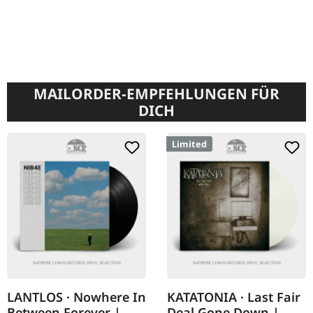
MAILORDER-EMPFEHLUNGEN FÜR
DICH
Limited
LANTLOS · Nowhere In
KATATONIA · Last Fair
Between Forever |
Deal Gone Down |