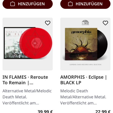
HINZUFÜGEN
HINZUFÜGEN
IN FLAMES · Reroute
AMORPHIS · Eclipse |
To Remain |
BLACK LP
TRANSPARENT RED
Alternative Metal/Melodic
Melodic Death
2LP
Death Metal.
Metal/Alternative Metal.
Veröffentlicht am
Veröffentlicht am
17.11.2023, auf Nuclear
01.10.2019, auf Back On
Regulärer Preis:
Reguläre
39,99 €
22,99 €