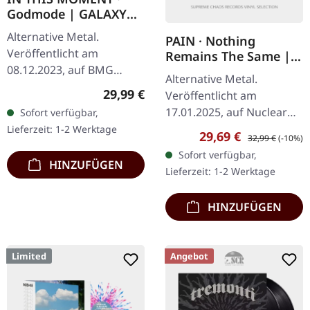
Godmode | GALAXY
LIGHT BLUE LP
Alternative Metal.
PAIN · Nothing
Veröffentlicht am
Remains The Same |
08.12.2023, auf BMG
SILVER LP
Alternative Metal.
Rights Management.
Regulärer Preis:
29,99 €
Veröffentlicht am
Galaxy light blue Vinyl. In
17.01.2025, auf Nuclear
Sofort verfügbar,
This Moment liefern mit
Blast Records. Limitierte
Lieferzeit: 1-2 Werktage
Verkaufspreis:
Regulärer Preis:
29,69 €
"Godmode" ihr bisher…
32,99 €
(-10%)
Ausgabe in
Sofort verfügbar,
silberfarbenem Vinyl.
HINZUFÜGEN
Lieferzeit: 1-2 Werktage
"Nothing Remains The
Same"…
HINZUFÜGEN
Limited
Angebot