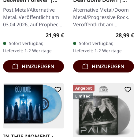
BLACK LP
CLEAR LP
Post Metal/Alternative
Alternative Metal/Doom
Metal. Veröffentlicht am
Metal/Progressive Rock.
03.04.2026, auf Prophecy
Veröffentlicht am
Productions. Schwarzes
19.06.2026, auf Peaceville
Regulärer Preis:
Reguläre
21,99 €
28,99 €
Vinyl im Gatefold-Cover
Records. Klares Vinyl im
Sofort verfügbar,
Sofort verfügbar,
mit Insert und
Standard-Cover. Plastic
Lieferzeit: 1-2 Werktage
Lieferzeit: 1-2 Werktage
polyliniertem…
Head…
HINZUFÜGEN
HINZUFÜGEN
Angebot
Limited
IN THIS MOMENT ·