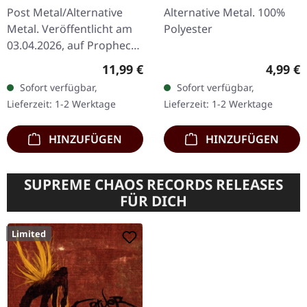
Post Metal/Alternative
Alternative Metal. 100%
Metal. Veröffentlicht am
Polyester
03.04.2026, auf Prophecy
Productions. CD in einer
Regulärer Preis:
Regulär
11,99 €
4,99 €
Superjewel-Box mit 16-
Sofort verfügbar,
Sofort verfügbar,
seitigem Booklet.
Lieferzeit: 1-2 Werktage
Lieferzeit: 1-2 Werktage
Lantlos…
HINZUFÜGEN
HINZUFÜGEN
SUPREME CHAOS RECORDS RELEASES
FÜR DICH
Limited