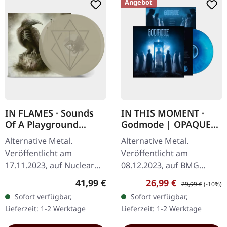
Angebot
IN FLAMES · Sounds
IN THIS MOMENT ·
Of A Playground
Godmode | OPAQUE
Fading | NATURAL 2LP
GALAXY BLUE LP
Alternative Metal.
Alternative Metal.
Veröffentlicht am
Veröffentlicht am
17.11.2023, auf Nuclear
08.12.2023, auf BMG
Blast Records. Natural
Rights Management.
Regulärer Preis:
Verkaufspreis:
Regulärer Preis:
41,99 €
26,99 €
29,99 €
(-10%)
Doppel-Vinyl im Gatefold-
Opaque galaxy blue Vinyl.
Sofort verfügbar,
Sofort verfügbar,
Cover. Die schwedischen
In This Moment kehren
Lieferzeit: 1-2 Werktage
Lieferzeit: 1-2 Werktage
Metal-Legenden…
mit „Godmode" zurück
und…