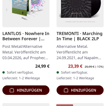
LANTLOS · Nowhere In
TREMONTI · Marching
Between Forever |
In Time | BLACK 2LP
WHITE/BLUE/PINK LP
Post Metal/Alternative
Alternative Metal.
Metal. Veröffentlicht am
Veröffentlicht am
03.04.2026, auf Prophecy
24.09.2021, auf Napalm
Productions. Weißes Vinyl
Records. Schwarzes
Regulärer Preis:
Verkaufspreis:
Regulärer Preis:
24,99 €
23,39 €
25,99 €
(-10%)
mit blauen und pinken
Doppel-Vinyl im Gatefold-
Sofort verfügbar,
Sofort verfügbar,
Splatters im Gatefold-
Cover. Tracklist LP 1 A1. A
Lieferzeit: 1-2 Werktage
Lieferzeit: 1-2 Werktage
Cover…
World Away A2.…
HINZUFÜGEN
HINZUFÜGEN