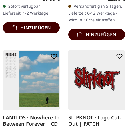
Blast Records.
Black. Schwarzes Vinyl im
Sofort verfügbar,
Versandfertig in 5 Tagen,
Transparent rotes
Gatefold-Cover. Als
Lieferzeit: 1-2 Werktage
Lieferzeit 6-12 Werktage -
Doppel-Vinyl im Gatefold-
Amorphis 2006…
Wird in Kürze eintreffen
Cover mit…
HINZUFÜGEN
HINZUFÜGEN
LANTLOS · Nowhere In
SLIPKNOT · Logo Cut-
Between Forever | CD
Out | PATCH