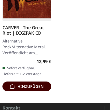
CARVER · The Great
Riot | DIGIPAK CD
Alternative
Rock/Alternative Metal.
Veröffentlicht am
08.02.2013, auf Supreme
Regulärer Preis:
12,99 €
Chaos Records. Limitierte
Sofort verfügbar,
Auflage als CD im DigiPak
Lieferzeit: 1-2 Werktage
mit umfangreichen…
HINZUFÜGEN
Kontakt