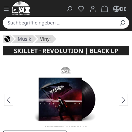
Du hast 0 Produkte auf
Warenkorb ent
DE
Musik
Vinyl
SKILLET · REVOLUTION | BLACK LP