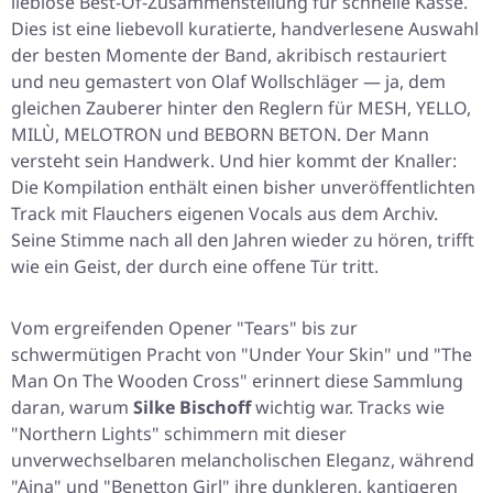
lieblose Best-Of-Zusammenstellung für schnelle Kasse.
Dies ist eine liebevoll kuratierte, handverlesene Auswahl
der besten Momente der Band, akribisch restauriert
und neu gemastert von Olaf Wollschläger — ja, dem
gleichen Zauberer hinter den Reglern für MESH, YELLO,
MILÙ, MELOTRON und BEBORN BETON. Der Mann
versteht sein Handwerk. Und hier kommt der Knaller:
Die Kompilation enthält einen bisher unveröffentlichten
Track mit Flauchers eigenen Vocals aus dem Archiv.
Seine Stimme nach all den Jahren wieder zu hören, trifft
wie ein Geist, der durch eine offene Tür tritt.
Vom ergreifenden Opener
"Tears"
bis zur
schwermütigen Pracht von
"Under Your Skin"
und
"The
Man On The Wooden Cross"
erinnert diese Sammlung
daran, warum
Silke Bischoff
wichtig war. Tracks wie
"Northern Lights"
schimmern mit dieser
unverwechselbaren melancholischen Eleganz, während
"Ajna"
und
"Benetton Girl"
ihre dunkleren, kantigeren