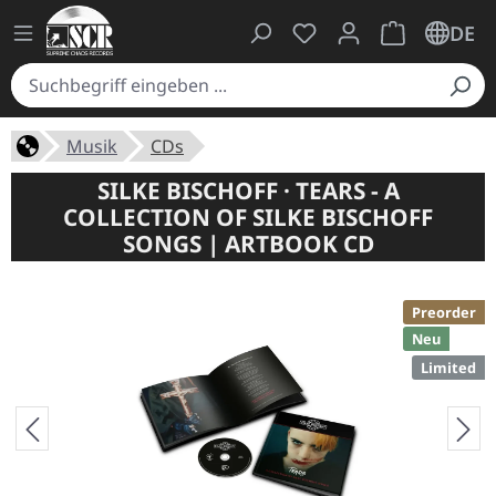
Du hast 0 Produkte auf
Warenkorb ent
DE
Musik
CDs
SILKE BISCHOFF · TEARS - A
COLLECTION OF SILKE BISCHOFF
SONGS | ARTBOOK CD
Preorder
Neu
Limited