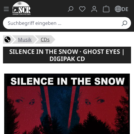
Du hast 0 Produkte auf
Warenkorb ent
DE
Musik
CDs
SILENCE IN THE SNOW · GHOST EYES |
DIGIPAK CD