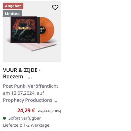
Angebot
Limited
VUUR & ZIJDE ·
Boezem |
YELLOW/RED/BLACK
Post Punk. Veröffentlicht
MARBLED LP
am 12.07.2024, auf
Prophecy Productions.
Gelb/Rot/Scharz
Verkaufspreis:
Regulärer Preis:
24,29 €
26,99 €
(-10%)
marmoriertes Vinyl mit
Sofort verfügbar,
Insert. Limitiert auf 200
Lieferzeit: 1-2 Werktage
Exemplare. Das…