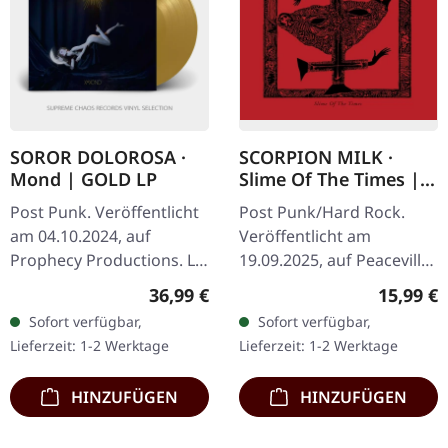
SOROR DOLOROSA ·
SCORPION MILK ·
Mond | GOLD LP
Slime Of The Times |
CD
Post Punk. Veröffentlicht
Post Punk/Hard Rock.
am 04.10.2024, auf
Veröffentlicht am
Prophecy Productions. LP
19.09.2025, auf Peaceville
(goldenes Vinyl) mit
Records. CD im Jewelcase.
Regulärer Preis:
Reguläre
36,99 €
15,99 €
Einleger, schwarzer
Mat McNerney hat mit
Sofort verfügbar,
Sofort verfügbar,
Innenhülle und
Scorpion Milk etwas
Lieferzeit: 1-2 Werktage
Lieferzeit: 1-2 Werktage
Schutzhülle (300 Stück…
wahrhaft Wildes…
HINZUFÜGEN
HINZUFÜGEN