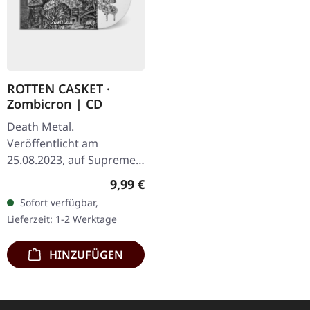
ROTTEN CASKET ·
Zombicron | CD
Death Metal.
Veröffentlicht am
25.08.2023, auf Supreme
Chaos Records. CD im
Regulärer Preis:
9,99 €
Jewelcase mit 16-seitigem
Sofort verfügbar,
Booklet. Nach ingsgesamt
Lieferzeit: 1-2 Werktage
drei EPs ist…
HINZUFÜGEN