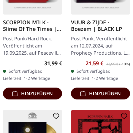
SCORPION MILK ·
VUUR & ZIJDE ·
Slime Of The Times |
Boezem | BLACK LP
TRANSPARENT RED LP
Post Punk/Hard Rock.
Post Punk. Veröffentlicht
Veröffentlicht am
am 12.07.2024, auf
19.09.2025, auf Peaceville
Prophecy Productions. LP
Records. Transparent
(schwarzes Vinyl) inkl. 2-
Regulärer Preis:
Verkaufspreis:
Regulärer Preis:
31,99 €
21,59 €
23,99 €
(-10%)
rotes Vinyl. Mat
stg. Beileger und
Sofort verfügbar,
Sofort verfügbar,
McNerney hat mit
Schutzhülle. Das
Lieferzeit: 1-2 Werktage
Lieferzeit: 1-2 Werktage
Scorpion Milk etwas
Debütalbum von…
wahrhaft…
HINZUFÜGEN
HINZUFÜGEN