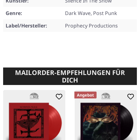
Künstler:
Silence In The Snow
Genre:
Dark Wave, Post Punk
Label/Hersteller:
Prophecy Productions
MAILORDER-EMPFEHLUNGEN FÜR
DICH
Angebot