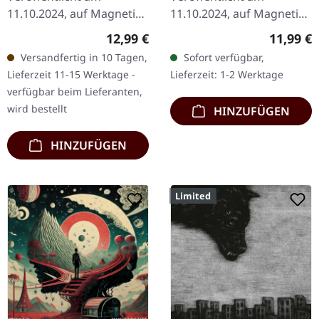
11.10.2024, auf Magnetic
11.10.2024, auf Magnetic
Eye Records. Digisleeve
Eye Records. Digisleeve
Regulärer Preis:
Reguläre
12,99 €
11,99 €
CD. Bevor sie eine richtige
CD. Bevor sie eine richtige
Versandfertig in 10 Tagen,
Sofort verfügbar,
Band wurden, begannen
Band wurden, begannen
Lieferzeit 11-15 Werktage -
Lieferzeit: 1-2 Werktage
Greenleaf als loses…
Greenleaf als loses…
verfügbar beim Lieferanten,
wird bestellt
HINZUFÜGEN
HINZUFÜGEN
Limited