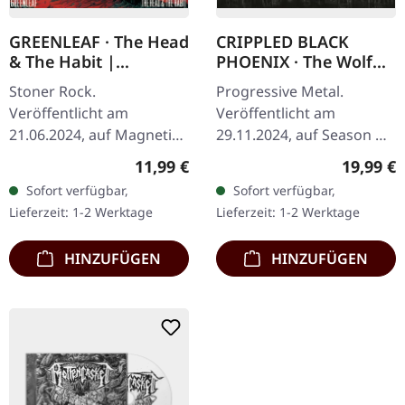
GREENLEAF · The Head
CRIPPLED BLACK
& The Habit |
PHOENIX · The Wolf
DIGISLEEVE CD
Changes Its Fur But
Stoner Rock.
Progressive Metal.
Not Its Nature | 2CD
Veröffentlicht am
Veröffentlicht am
DIGIBOOK
21.06.2024, auf Magnetic
29.11.2024, auf Season Of
Eye Records. Digisleeve
Mist. Deluxe-Digibook mit
Regulärer Preis:
Reguläre
11,99 €
19,99 €
CD. Die schwedischen
2 CDs und einem 36-
Sofort verfügbar,
Sofort verfügbar,
Heavy Rocker GREENLEAF
seitigen Booklet mit Liner
Lieferzeit: 1-2 Werktage
Lieferzeit: 1-2 Werktage
haben mit ihrem
Notes.…
neunten…
HINZUFÜGEN
HINZUFÜGEN