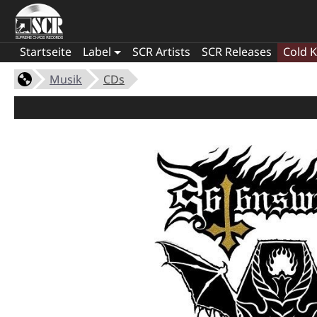
Startseite
Label
SCR Artists
SCR Releases
Cold K
Musik
CDs