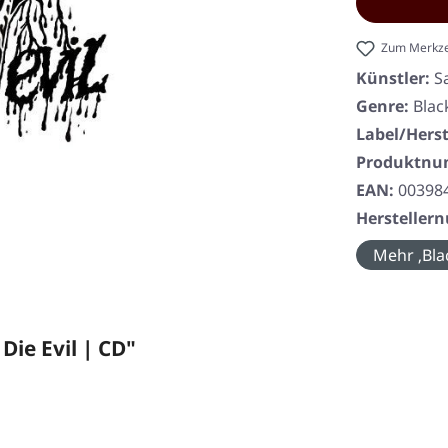
Zum Merkze
Künstler:
S
Genre:
Blac
Label/Herst
Produktn
EAN:
00398
Herstelle
Mehr ‚Bla
ie Evil | CD"