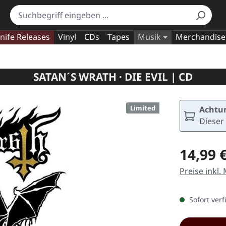
nife Releases
Vinyl
CDs
Tapes
Musik
Merchandise
SATAN´S WRATH · DIE EVIL | CD
Limited
Achtun
Dieser 
Regulärer Pr
14,99 
Preise inkl.
Sofort verf