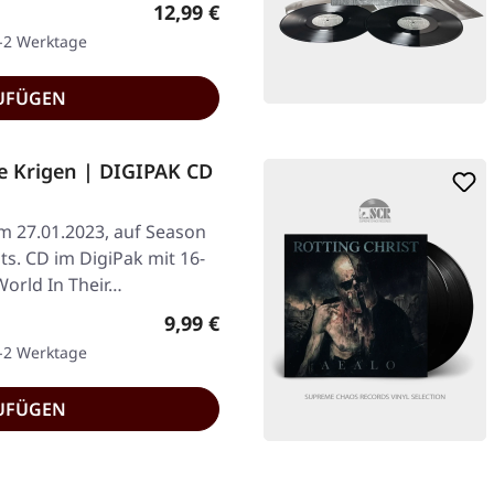
Regulärer Preis:
12,99 €
1-2 Werktage
UFÜGEN
e Krigen | DIGIPAK CD
am 27.01.2023, auf Season
ts. CD im DigiPak mit 16-
World In Their…
Regulärer Preis:
9,99 €
1-2 Werktage
UFÜGEN