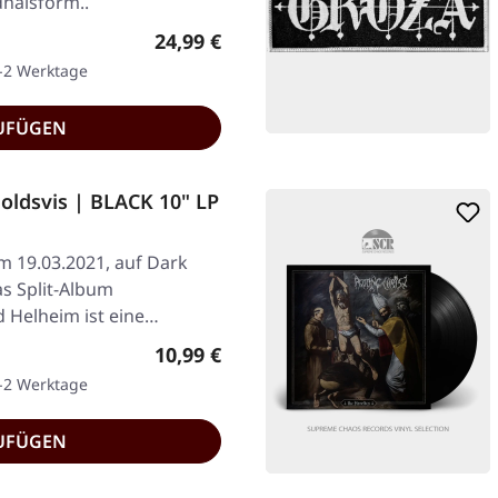
dhalsform..
Regulärer Preis:
24,99 €
1-2 Werktage
UFÜGEN
ldsvis | BLACK 10" LP
am 19.03.2021, auf Dark
as Split-Album
 Helheim ist eine
Regulärer Preis:
10,99 €
1-2 Werktage
UFÜGEN