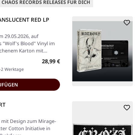
 CHAOS RECORDS RELEASES FÜR DICH
RANSLUCENT RED LP
am 29.05.2026, auf
 "Wolf's Blood" Vinyl im
ichenem Karton mit…
Regulärer Preis:
28,99 €
1-2 Werktage
UFÜGEN
RT
t mit Design zum Mirage-
r Cotton Initiative in