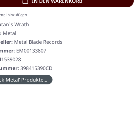
IN DEN WARENKORB
ttel hinzufügen
atan´s Wrath
k Metal
eller:
Metal Blade Records
ummer:
EM00133807
41539028
rnummer:
398415390CD
ck Metal‘ Produkte...