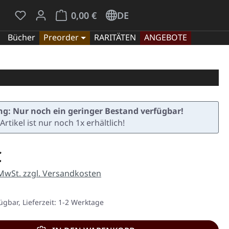
Du hast 0 Produkte auf dem Merkzettel
Warenkorb enthält 0 Positionen. Der Gesamt
0,00 €
DE
Bücher
Preorder
RARITÄTEN
ANGEBOTE
g: Nur noch ein geringer Bestand verfügbar!
Artikel ist nur noch 1x erhältlich!
eis:
€
 MwSt. zzgl. Versandkosten
ügbar, Lieferzeit: 1-2 Werktage