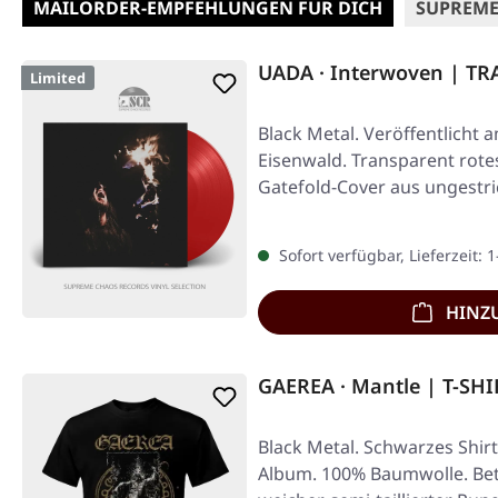
MAILORDER-EMPFEHLUNGEN FÜR DICH
SUPREME
UADA · Interwoven | T
Limited
Black Metal. Veröffentlicht 
Eisenwald. Transparent rotes
Gatefold-Cover aus ungestr
Sofort verfügbar, Lieferzeit: 
HINZ
GAEREA · Mantle | T-SHI
Black Metal. Schwarzes Shir
Album. 100% Baumwolle. Bette