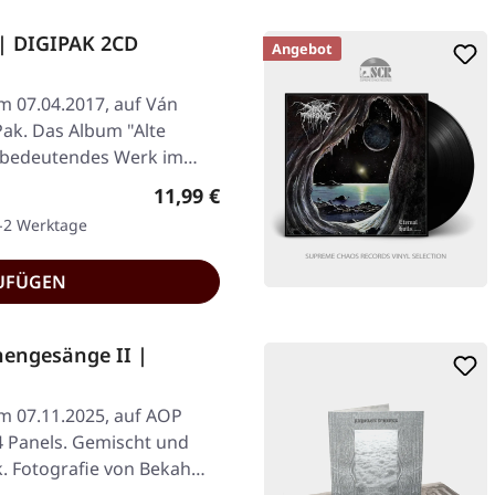
 | DIGIPAK 2CD
Angebot
am 07.04.2017, auf Ván
ak. Das Album "Alte
in bedeutendes Werk im…
Regulärer Preis:
11,99 €
1-2 Werktage
UFÜGEN
engesänge II |
am 07.11.2025, auf AOP
4 Panels. Gemischt und
. Fotografie von Bekah…