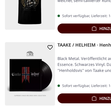
weicher, semi-taillierter Run
Sofort verfügbar, Lieferzeit: 
HINZ
TAAKE / HELHEIM · Henho
Black Metal. Veröffentlicht 
Essence. Schwarzes Vinyl. D
"Henholdsvis" von Taake und
fesselnde…
Sofort verfügbar, Lieferzeit: 
HINZ