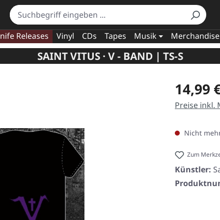
nife Releases
Vinyl
CDs
Tapes
Musik
Merchandise
SAINT VITUS · V - BAND | TS-S
Regulärer Pr
14,99 
Preise inkl.
Nicht mehr
Zum Merkze
Künstler:
S
Produktn