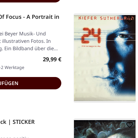
 Focus - A Portrait in
ei Beyer Musik- Und
illustrativen Fotos. In
. Ein Bildband über die…
Regulärer Preis:
29,99 €
1-2 Werktage
UFÜGEN
ack | STICKER