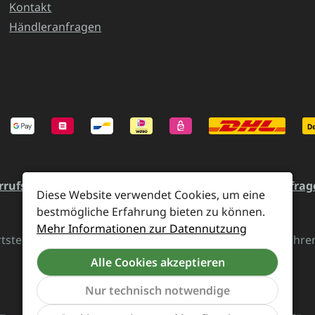
Kontakt
Händleranfragen
rrufsrecht und Rücksendung
Kontakt
Händleranfrag
Diese Website verwendet Cookies, um eine
bestmögliche Erfahrung bieten zu können.
Mehr Informationen zur Datennutzung
rtsteuer zzgl.
Versandkosten
und ggf. Nachnahmegebühren,
Alle Cookies akzeptieren
Vertrag widerrufen
Nur technisch notwendige