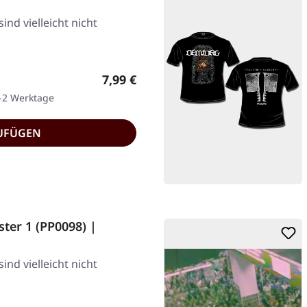
ind vielleicht nicht
Regulärer Preis:
7,99 €
1-2 Werktage
UFÜGEN
ter 1 (PP0098) |
ind vielleicht nicht