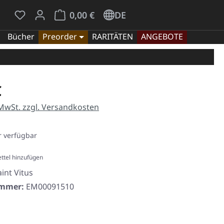
Du hast 0 Produkte auf dem Merkzettel
Warenkorb enthält 0 Positionen. Der Gesamt
0,00 €
DE
Bücher
Preorder
RARITÄTEN
ANGEBOTE
eis:
€
 MwSt. zzgl. Versandkosten
 verfügbar
ttel hinzufügen
aint Vitus
ummer:
EM00091510