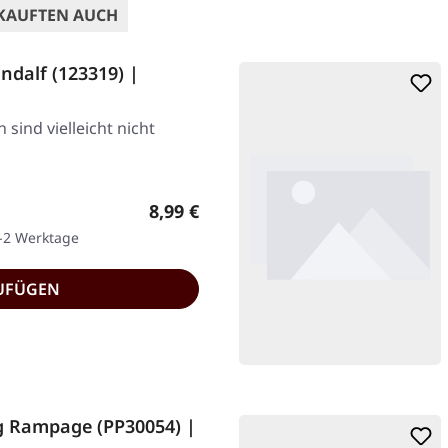
KAUFTEN AUCH
dalf (123319) |
 sind vielleicht nicht
Regulärer Preis:
8,99 €
1-2 Werktage
UFÜGEN
ng Rampage (PP30054) |