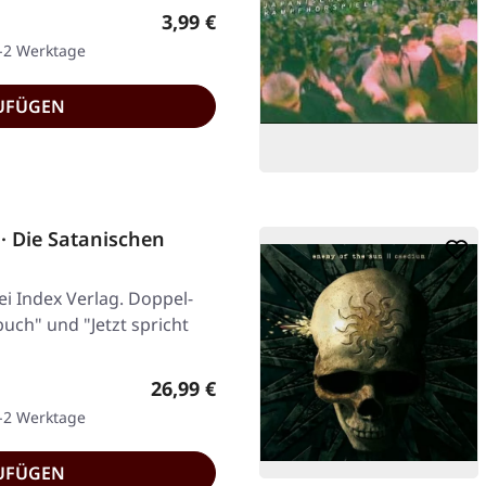
Regulärer Preis:
3,99 €
1-2 Werktage
UFÜGEN
 Die Satanischen
ei Index Verlag. Doppel-
uch" und "Jetzt spricht
Regulärer Preis:
26,99 €
1-2 Werktage
UFÜGEN