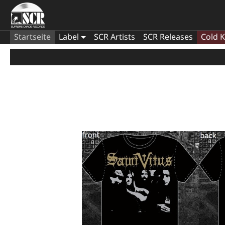
Startseite
Label
SCR Artists
SCR Releases
Cold K