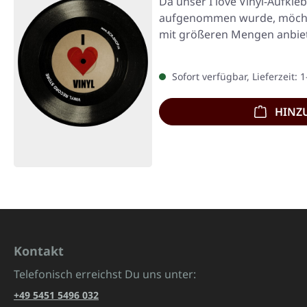
Da unser I love Vinyl-Aufkleb
aufgenommen wurde, möcht
mit größeren Mengen anbiete
Kunde…
Sofort verfügbar, Lieferzeit: 
HINZ
Kontakt
Telefonisch erreichst Du uns unter:
+49 5451 5496 032