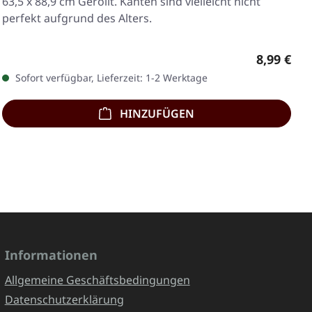
63,5 x 88,9 cm Gerollt. Kanten sind vielleicht nicht
perfekt aufgrund des Alters.
Regulärer
8,99 €
Sofort verfügbar, Lieferzeit: 1-2 Werktage
HINZUFÜGEN
Informationen
Allgemeine Geschäftsbedingungen
Datenschutzerklärung