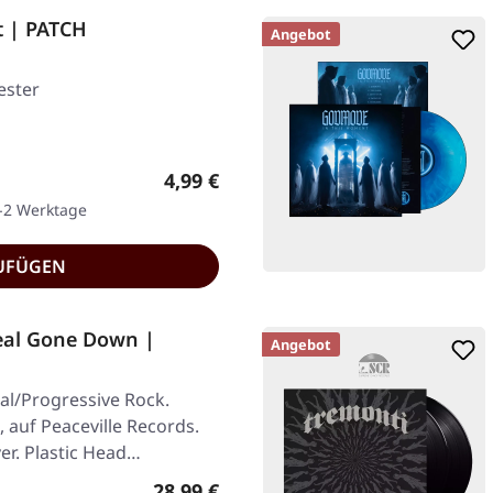
t | PATCH
Angebot
ester
Regulärer Preis:
4,99 €
1-2 Werktage
UFÜGEN
Deal Gone Down |
Angebot
al/Progressive Rock.
, auf Peaceville Records.
er. Plastic Head…
Regulärer Preis:
28,99 €