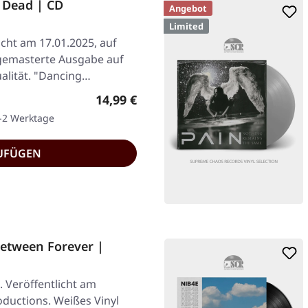
 Dead | CD
Angebot
Limited
icht am 17.01.2025, auf
 gemasterte Ausgabe auf
alität. "Dancing…
Regulärer Preis:
14,99 €
1-2 Werktage
UFÜGEN
etween Forever |
. Veröffentlicht am
oductions. Weißes Vinyl