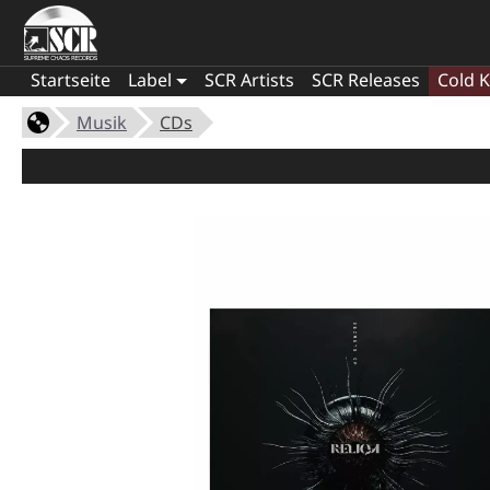
Startseite
Label
SCR Artists
SCR Releases
Cold K
Musik
CDs