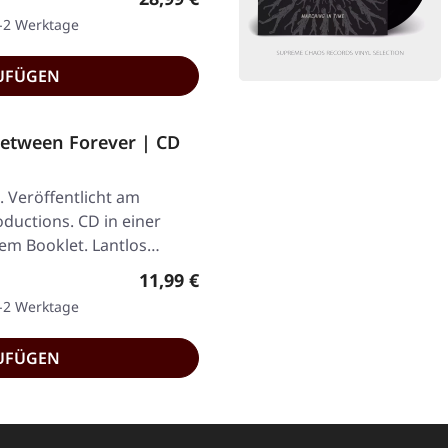
1-2 Werktage
UFÜGEN
etween Forever | CD
. Veröffentlicht am
ductions. CD in einer
gem Booklet. Lantlos…
Regulärer Preis:
11,99 €
1-2 Werktage
UFÜGEN