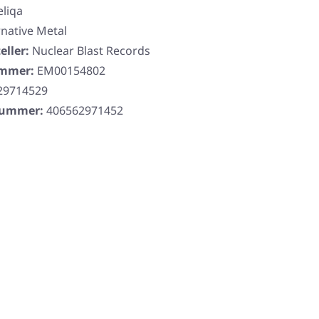
eliqa
rnative Metal
eller:
Nuclear Blast Records
ummer:
EM00154802
29714529
rnummer:
406562971452