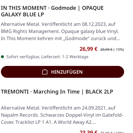
IN THIS MOMENT · Godmode | OPAQUE
GALAXY BLUE LP
Alternative Metal. Veröffentlicht am 08.12.2023, auf
BMG Rights Management. Opaque galaxy blue Vinyl.
In This Moment kehren mit „Godmode" zurück und…
Verkaufspreis:
Regulärer Preis:
26,99 €
29,99 €
(-10%)
Sofort verfügbar, Lieferzeit: 1-2 Werktage
HINZUFÜGEN
TREMONTI · Marching In Time | BLACK 2LP
Alternative Metal. Veröffentlicht am 24.09.2021, auf
Napalm Records. Schwarzes Doppel-Vinyl im Gatefold-
Cover. Tracklist LP 1 A1. A World Away A2.…
Verkaufspreis:
Regulärer Preis:
23,39 €