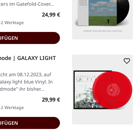
ters im Gatefold-Cover…
Regulärer Preis:
24,99 €
1-2 Werktage
UFÜGEN
ode | GALAXY LIGHT
icht am 08.12.2023, auf
xy light blue Vinyl. In
odmode" ihr bisher…
Regulärer Preis:
29,99 €
1-2 Werktage
UFÜGEN