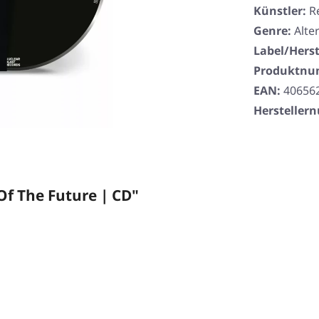
Künstler:
R
Genre:
Alte
Label/Herst
Produktn
EAN:
40656
Herstelle
Of The Future | CD"