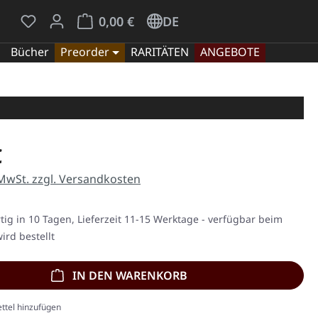
Du hast 0 Produkte auf dem Merkzettel
Warenkorb enthält 0 Positionen. Der Gesamt
0,00 €
DE
Bücher
Preorder
RARITÄTEN
ANGEBOTE
eis:
€
 MwSt. zzgl. Versandkosten
ig in 10 Tagen, Lieferzeit 11-15 Werktage - verfügbar beim
ird bestellt
IN DEN WARENKORB
ttel hinzufügen