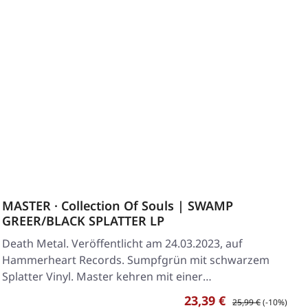
MASTER · Collection Of Souls | SWAMP
GREER/BLACK SPLATTER LP
Death Metal. Veröffentlicht am 24.03.2023, auf
Hammerheart Records. Sumpfgrün mit schwarzem
Splatter Vinyl. Master kehren mit einer
vernichtenden…
Verkaufspreis:
Regulärer Preis:
23,39 €
25,99 €
(-10%)