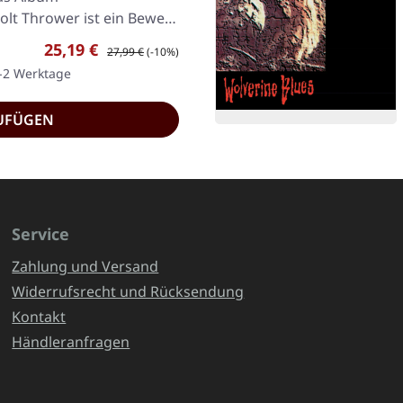
lt Thrower ist ein Beweis
Verkaufspreis:
Regulärer Preis:
25,19 €
27,99 €
(-10%)
1-2 Werktage
UFÜGEN
Service
Zahlung und Versand
Widerrufsrecht und Rücksendung
Kontakt
Händleranfragen