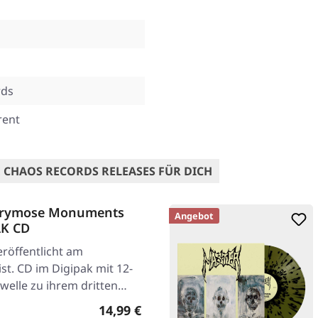
rds
rent
 CHAOS RECORDS RELEASES FÜR DICH
hrymose Monuments
Angebot
AK CD
röffentlicht am
st. CD im Digipak mit 12-
hwelle zu ihrem dritten…
Regulärer Preis:
14,99 €