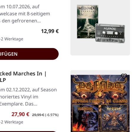
am 10.07.2026, auf
welcase mit 8-seitigem
s den gefrorenen
Regulärer Preis:
12,99 €
1-2 Werktage
UFÜGEN
cked Marches In |
LP
 am 02.12.2022, auf Season
oriertes Vinyl im
0 Exemplare. Das…
Verkaufspreis:
Regulärer Preis:
27,90 €
29,99 €
(-6.97%)
1-2 Werktage