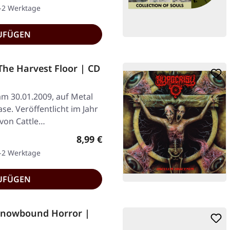
1-2 Werktage
UFÜGEN
he Harvest Floor | CD
am 30.01.2009, auf Metal
se. Veröffentlicht im Jahr
 von Cattle…
Regulärer Preis:
8,99 €
1-2 Werktage
UFÜGEN
Snowbound Horror |