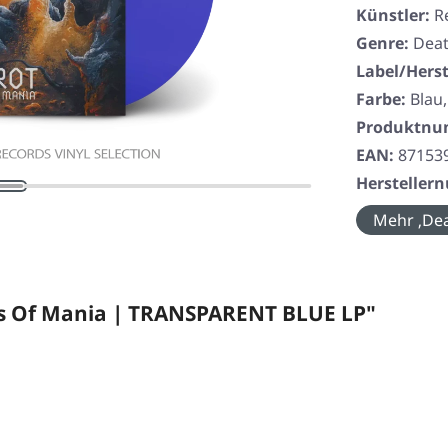
Künstler:
R
Genre:
Deat
Label/Herst
Farbe:
Blau
Produktn
EAN:
87153
Herstelle
Mehr ‚Dea
rs Of Mania | TRANSPARENT BLUE LP"