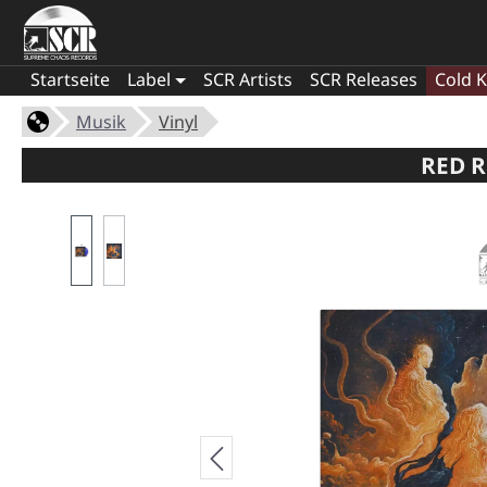
Startseite
Label
SCR Artists
SCR Releases
Cold K
Musik
Vinyl
RED R