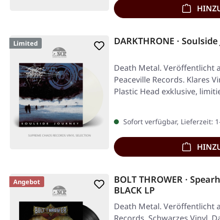
HINZ
DARKTHRONE · Soulside 
Limited
Death Metal. Veröffentlicht 
Peaceville Records. Klares V
Plastic Head exklusive, limit
Sofort verfügbar, Lieferzeit: 
HINZ
BOLT THROWER · Spearh
Angebot
BLACK LP
Death Metal. Veröffentlicht 
Records. Schwarzes Vinyl. 