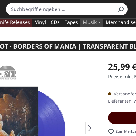
nife Releases
Vinyl
CDs
Tapes
Musik
Merchandise
OT · BORDERS OF MANIA | TRANSPARENT B
Regulärer Pr
25,99 
Preise inkl.
Versandfert
Lieferanten, w
Zum Merkze