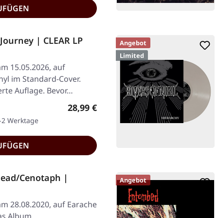
UFÜGEN
Journey | CLEAR LP
Angebot
Limited
am 15.05.2026, auf
inyl im Standard-Cover.
ierte Auflage. Bevor…
Regulärer Preis:
28,99 €
1-2 Werktage
UFÜGEN
ead/Cenotaph |
Angebot
am 28.08.2020, auf Earache
Das Album