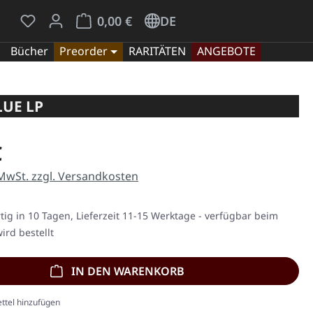
Du hast 0 Produkte auf dem Merkzettel
Warenkorb enthält 0 Positionen. Der Gesamt
0,00 €
DE
Bücher
Preorder
RARITÄTEN
ANGEBOTE
LUE LP
eis:
€
 MwSt. zzgl. Versandkosten
ig in 10 Tagen, Lieferzeit 11-15 Werktage - verfügbar beim
ird bestellt
IN DEN WARENKORB
ttel hinzufügen