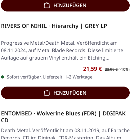
HINZUFÜGEN
RIVERS OF NIHIL · Hierarchy | GREY LP
Progressive Metal/Death Metal. Veröffentlicht am
08.11.2024, auf Metal Blade Records. Diese limitierte
Auflage auf grauem Vinyl enthält ein Etching…
Verkaufspreis:
Regulärer Preis:
21,59 €
23,99 €
(-10%)
Sofort verfügbar, Lieferzeit: 1-2 Werktage
HINZUFÜGEN
ENTOMBED · Wolverine Blues (FDR) | DIGIPAK
CD
Death Metal. Veröffentlicht am 08.11.2019, auf Earache
Records. CD im Digipak, FDR-Mastering. Das Album