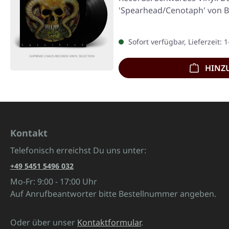
'Spearhead/Cenotaph' von Bo
für…
Sofort verfügbar, Lieferzeit: 
HINZ
Kontakt
Telefonisch erreichst Du uns unter:
+49 5451 5496 032
Mo-Fr: 9:00 - 17:00 Uhr
Auf Anrufbeantworter bitte Bestellnummer angeben.
Oder über unser
Kontaktformular
.