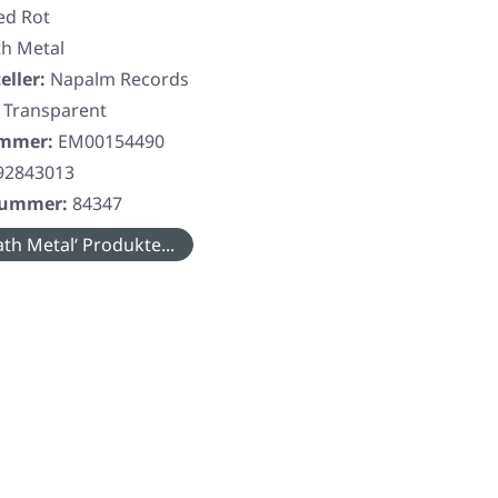
ed Rot
h Metal
eller:
Napalm Records
, Transparent
ummer:
EM00154490
92843013
rnummer:
84347
th Metal‘ Produkte...