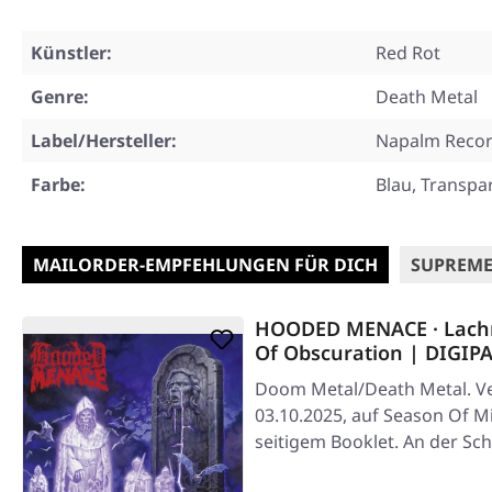
Künstler:
Red Rot
Genre:
Death Metal
Label/Hersteller:
Napalm Reco
Farbe:
Blau, Transpa
MAILORDER-EMPFEHLUNGEN FÜR DICH
SUPREME
HOODED MENACE · Lac
Of Obscuration | DIGIP
Doom Metal/Death Metal. Ve
03.10.2025, auf Season Of Mi
seitigem Booklet. An der Sc