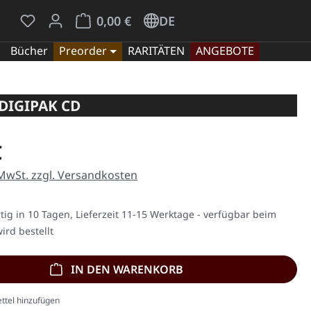
Du hast 0 Produkte auf dem Merkzettel
Warenkorb enthält 0 Positionen. Der Gesamt
0,00 €
DE
Bücher
Preorder
RARITÄTEN
ANGEBOTE
DIGIPAK CD
eis:
€
 MwSt. zzgl. Versandkosten
ig in 10 Tagen, Lieferzeit 11-15 Werktage - verfügbar beim
ird bestellt
IN DEN WARENKORB
ttel hinzufügen