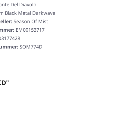
onte Del Diavolo
 Black Metal Darkwave
eller:
Season Of Mist
ummer:
EM00153717
03177428
rnummer:
SOM774D
CD"