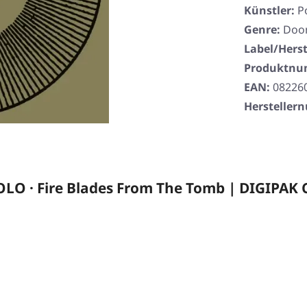
Künstler:
P
Genre:
Doom
Label/Herst
Produktn
EAN:
08226
Herstelle
O · Fire Blades From The Tomb | DIGIPAK 