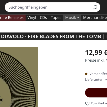
nife Releases
Vinyl
CDs
Tapes
Musik
Merchandise
 DIAVOLO · FIRE BLADES FROM THE TOMB | 
Regulärer Pr
12,99 
Preise inkl.
Versandfert
Lieferanten, w
Zum Merkze