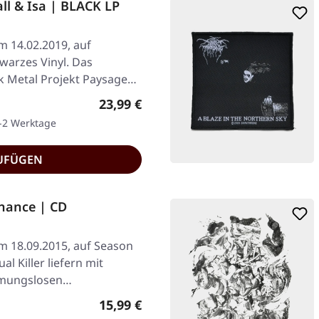
ll & Isa | BLACK LP
am 14.02.2019, auf
warzes Vinyl. Das
k Metal Projekt Paysage
Regulärer Preis:
23,99 €
1-2 Werktage
UFÜGEN
inance | CD
am 18.09.2015, auf Season
al Killer liefern mit
rmungslosen…
Regulärer Preis:
15,99 €