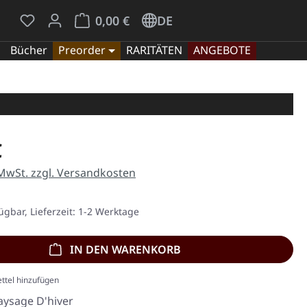
Du hast 0 Produkte auf dem Merkzettel
Warenkorb enthält 0 Positionen. Der Gesamt
0,00 €
DE
Bücher
Preorder
RARITÄTEN
ANGEBOTE
eis:
€
 MwSt. zzgl. Versandkosten
ügbar, Lieferzeit: 1-2 Werktage
IN DEN WARENKORB
ttel hinzufügen
aysage D'hiver