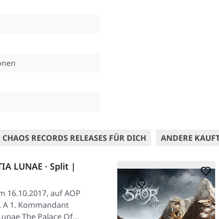
onen
 CHAOS RECORDS RELEASES FÜR DICH
ANDERE KAUF
 LUNAE · Split |
am 16.10.2017, auf AOP
e. A 1. Kommandant
 Lunae The Palace Of