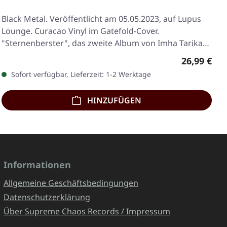
Black Metal. Veröffentlicht am 05.05.2023, auf Lupus
Lounge. Curacao Vinyl im Gatefold-Cover.
"Sternenberster", das zweite Album von Imha Tarikat,
…
Regulärer 
26,99 €
Sofort verfügbar, Lieferzeit: 1-2 Werktage
HINZUFÜGEN
Informationen
Allgemeine Geschäftsbedingungen
Datenschutzerklärung
Über Supreme Chaos Records / Impressum