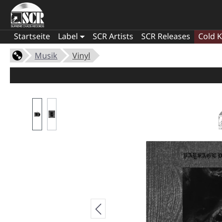
Startseite
Label
SCR Artists
SCR Releases
Cold K
Musik
Vinyl