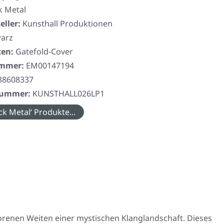
k Metal
eller:
Kunsthall Produktionen
arz
ten:
Gatefold-Cover
ummer:
EM00147194
88608337
rnummer:
KUNSTHALL026LP1
ck Metal‘ Produkte...
rorenen Weiten einer mystischen Klanglandschaft. Dieses