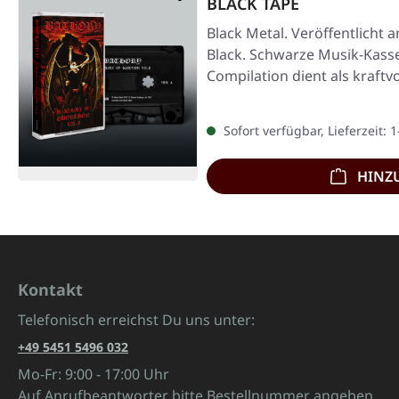
BLACK TAPE
Black Metal. Veröffentlicht 
Black. Schwarze Musik-Kasset
Compilation dient als kraf
Sofort verfügbar, Lieferzeit: 
HINZ
Kontakt
Telefonisch erreichst Du uns unter:
+49 5451 5496 032
Mo-Fr: 9:00 - 17:00 Uhr
Auf Anrufbeantworter bitte Bestellnummer angeben.