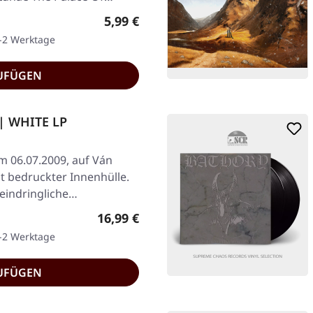
Regulärer Preis:
5,99 €
1-2 Werktage
UFÜGEN
 | WHITE LP
am 06.07.2009, auf Ván
t bedruckter Innenhülle.
e eindringliche…
Regulärer Preis:
16,99 €
1-2 Werktage
UFÜGEN