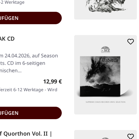
1-2 Werktage
UFÜGEN
AK CD
am 24.04.2026, auf Season
s. CD im 6-seitigen
inischen…
Regulärer Preis:
12,99 €
ferzeit 6-12 Werktage - Wird
UFÜGEN
Quorthon Vol. II |