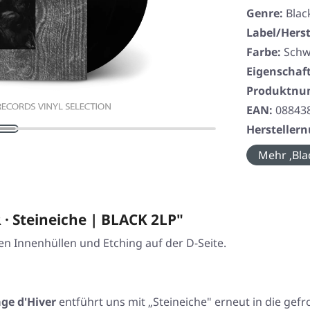
Genre:
Blac
Label/Herst
Farbe:
Schw
Eigenschaf
Produktn
EAN:
08843
Herstelle
Mehr ‚Bla
· Steineiche | BLACK 2LP"
n Innenhüllen und Etching auf der D-Seite.
ge d'Hiver
entführt uns mit „Steineiche" erneut in die gef