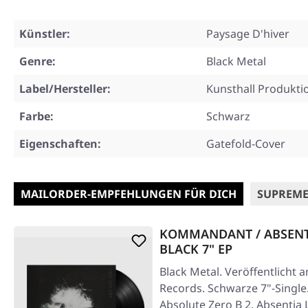
Künstler:
Paysage D'hiver
Genre:
Black Metal
Label/Hersteller:
Kunsthall Produkti
Farbe:
Schwarz
Eigenschaften:
Gatefold-Cover
MAILORDER-EMPFEHLUNGEN FÜR DICH
SUPREME
KOMMANDANT / ABSENTIA
BLACK 7" EP
Black Metal. Veröffentlicht 
Records. Schwarze 7"-Singl
Absolute Zero B 2. Absentia