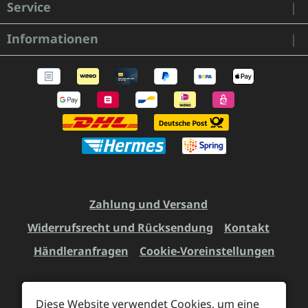
Service
Informationen
Zahlung und Versand
Widerrufsrecht und Rücksendung
Kontakt
Händleranfragen
Cookie-Voreinstellungen
Diese Website verwendet Cookies, um eine
Alle Preise inkl. gesetzl. Mehrwertsteuer zzgl.