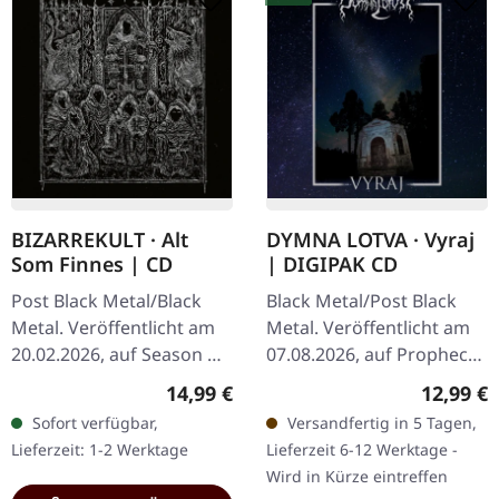
BIZARREKULT · Alt
DYMNA LOTVA · Vyraj
Som Finnes | CD
| DIGIPAK CD
Post Black Metal/Black
Black Metal/Post Black
Metal. Veröffentlicht am
Metal. Veröffentlicht am
20.02.2026, auf Season Of
07.08.2026, auf Prophecy
Mist Underground
Productions. Digipak-CD
Regulärer Preis:
Reguläre
14,99 €
12,99 €
Activists. CD im Jewelcase
mit 16-seitigem Booklet.
Sofort verfügbar,
Versandfertig in 5 Tagen,
mit 8-seitigem Booklet.…
Dymna Lotva liefern mit…
Lieferzeit: 1-2 Werktage
Lieferzeit 6-12 Werktage -
Wird in Kürze eintreffen