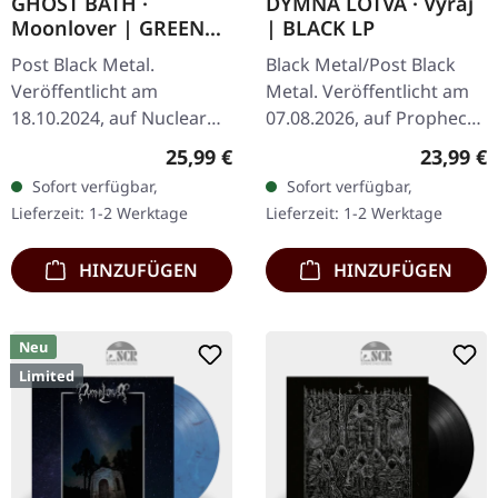
GHOST BATH ·
DYMNA LOTVA · Vyraj
Moonlover | GREEN
| BLACK LP
LP
Post Black Metal.
Black Metal/Post Black
Veröffentlicht am
Metal. Veröffentlicht am
18.10.2024, auf Nuclear
07.08.2026, auf Prophecy
Blast Records. Grünes
Productions. Schwarzes
Regulärer Preis:
Reguläre
25,99 €
23,99 €
Vinyl im Gatefold-Cover.
Vinyl im Gatefold-Cover
Sofort verfügbar,
Sofort verfügbar,
Das Album "Moonlover"
mit Inlay, silbernen
Lieferzeit: 1-2 Werktage
Lieferzeit: 1-2 Werktage
von Ghost Bath ist…
Akzenten…
HINZUFÜGEN
HINZUFÜGEN
Neu
Limited