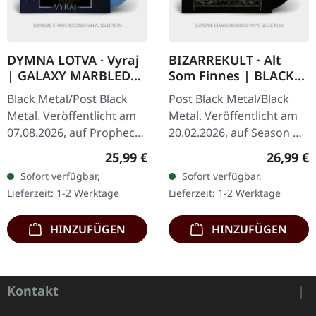
DYMNA LOTVA · Vyraj
BIZARREKULT · Alt
| GALAXY MARBLED
Som Finnes | BLACK
LP
LP
Black Metal/Post Black
Post Black Metal/Black
Metal. Veröffentlicht am
Metal. Veröffentlicht am
07.08.2026, auf Prophecy
20.02.2026, auf Season Of
Productions. Jellyfish
Mist Underground
Regulärer Preis:
Reguläre
25,99 €
26,99 €
Galaxy marmoriertes
Activists. Schwarzes Vinyl
Sofort verfügbar,
Sofort verfügbar,
Vinyl im Gatefold-Cover
im Standard-Cover mit
Lieferzeit: 1-2 Werktage
Lieferzeit: 1-2 Werktage
mit Inlay…
Insert.…
HINZUFÜGEN
HINZUFÜGEN
Kontakt