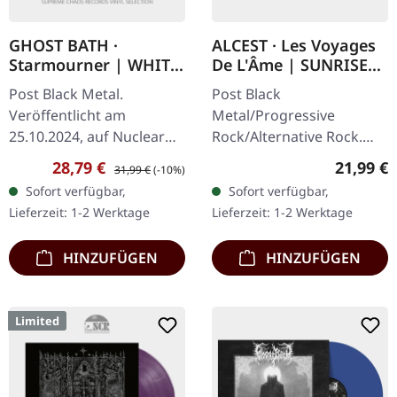
GHOST BATH ·
ALCEST · Les Voyages
Starmourner | WHITE
De L'Âme | SUNRISE
2LP
PEARL LP
Post Black Metal.
Post Black
Veröffentlicht am
Metal/Progressive
25.10.2024, auf Nuclear
Rock/Alternative Rock.
Blast Records. Weißes
Veröffentlicht am
Verkaufspreis:
Regulärer Preis:
Reguläre
28,79 €
21,99 €
31,99 €
(-10%)
Doppel-Vinyl im Gatefold-
20.12.2024, auf Prophecy
Sofort verfügbar,
Sofort verfügbar,
Cover. Ghost Bath kehrt
Productions. Spezielles
Lieferzeit: 1-2 Werktage
Lieferzeit: 1-2 Werktage
mit ihrem…
Sunrise Pearl Vinyl im…
HINZUFÜGEN
HINZUFÜGEN
Limited