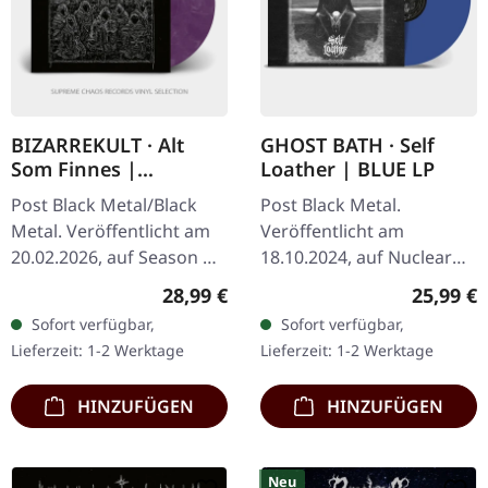
BIZARREKULT · Alt
GHOST BATH · Self
Som Finnes |
Loather | BLUE LP
MARBLED LP
Post Black Metal/Black
Post Black Metal.
Metal. Veröffentlicht am
Veröffentlicht am
20.02.2026, auf Season Of
18.10.2024, auf Nuclear
Mist Underground
Blast Records. Blaues
Regulärer Preis:
Reguläre
28,99 €
25,99 €
Activists. Lila, schwarzes
Vinyl im Gatefold-Cover.
Sofort verfügbar,
Sofort verfügbar,
und weißes marmoriertes
Das neueste Werk von
Lieferzeit: 1-2 Werktage
Lieferzeit: 1-2 Werktage
Vinyl…
Ghost Bath, "Self…
HINZUFÜGEN
HINZUFÜGEN
Neu