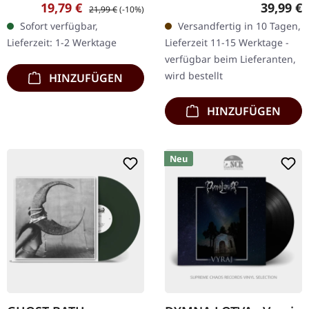
Productions. Schwarzes
Recordings. "Black ice"
Verkaufspreis:
Regulärer Preis:
Reguläre
19,79 €
39,99 €
21,99 €
(-10%)
Vinyl-LP mit Einleger,
Doppel-Vinyl mit weißem
Sofort verfügbar,
Versandfertig in 10 Tagen,
schwarzer Innenhülle und
Splatter im Gatefold-
Lieferzeit: 1-2 Werktage
Lieferzeit 11-15 Werktage -
Schutzhülle.…
Cover. Panopticon…
verfügbar beim Lieferanten,
wird bestellt
HINZUFÜGEN
HINZUFÜGEN
Neu