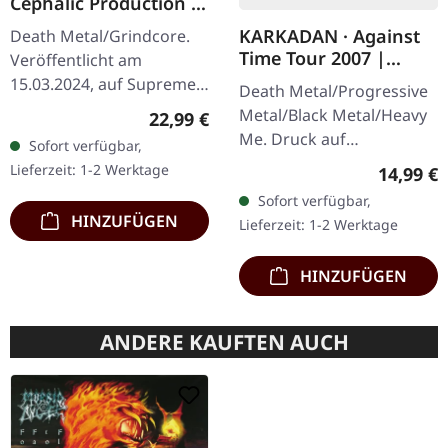
Cephalic Production |
DARK GREEN LP
KARKADAN · Against
Death Metal/Grindcore.
Time Tour 2007 |
Veröffentlicht am
GIRLIE
15.03.2024, auf Supreme
Death Metal/Progressive
Chaos Records.
Metal/Black Metal/Heavy
Regulärer Preis:
22,99 €
Dunkelgrünes Vinyl mit
Me. Druck auf
Sofort verfügbar,
schwerem Cover und
Vorderseite und
Lieferzeit: 1-2 Werktage
Reguläre
14,99 €
Insert. Limitiert auf 100…
Rückseite. Front Logo,
Sofort verfügbar,
Rückseite: Tourdaten.
HINZUFÜGEN
Lieferzeit: 1-2 Werktage
100% Baumwolle
HINZUFÜGEN
ANDERE KAUFTEN AUCH