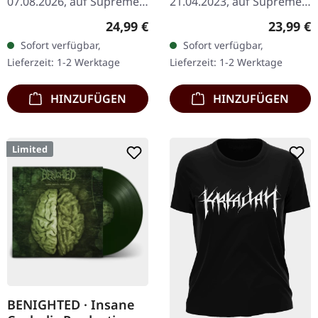
07.08.2026, auf Supreme
21.04.2023, auf Supreme
ORANGE/BLACK/RED
Chaos Records. Oranges
Chaos Records.
SPLATTER LP
Regulärer Preis:
Reguläre
24,99 €
23,99 €
Vinyl mit schwarzen und
Transparent
Sofort verfügbar,
Sofort verfügbar,
roten Splattern im
Dunkelgelb/Schwarz
Lieferzeit: 1-2 Werktage
Lieferzeit: 1-2 Werktage
schweren…
marmoriertes Vinyl im
schweren Cover…
HINZUFÜGEN
HINZUFÜGEN
Limited
BENIGHTED · Insane