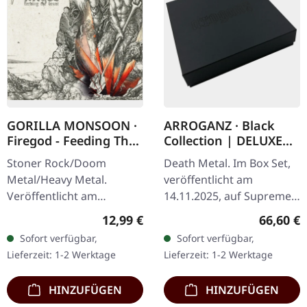
GORILLA MONSOON ·
ARROGANZ · Black
Firegod - Feeding The
Collection | DELUXE
Beast | CD
BOX SET
Stoner Rock/Doom
Death Metal. Im Box Set,
Metal/Heavy Metal.
veröffentlicht am
Veröffentlicht am
14.11.2025, auf Supreme
11.05.2018, auf Supreme
Chaos Records. Schwarze
Regulärer Preis:
Reguläre
12,99 €
66,60 €
Chaos Records. CD im
Deluxe-Box mit
Sofort verfügbar,
Sofort verfügbar,
Jewelcase mit 8-seitigem
verschiedenen Releases in
Lieferzeit: 1-2 Werktage
Lieferzeit: 1-2 Werktage
Booklet. Das dritte
einer noblen,…
Album…
HINZUFÜGEN
HINZUFÜGEN