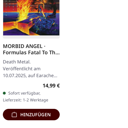
MORBID ANGEL ·
Formulas Fatal To The
Flesh | DIGIPAK CD
Death Metal.
Veröffentlicht am
10.07.2025, auf Earache
Records. CD im Digipak.
Regulärer Preis:
14,99 €
"Formulas Fatal To The
Sofort verfügbar,
Flesh" steht als Morbid
Lieferzeit: 1-2 Werktage
Angels fünftes…
HINZUFÜGEN