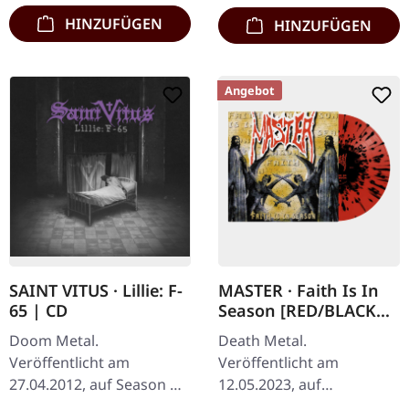
Surprise"…
HINZUFÜGEN
HINZUFÜGEN
Angebot
SAINT VITUS · Lillie: F-
MASTER · Faith Is In
65 | CD
Season [RED/BLACK
SPLATTER] | LP
Doom Metal.
Death Metal.
Veröffentlicht am
Veröffentlicht am
27.04.2012, auf Season Of
12.05.2023, auf
Mist. CD im Jewelcase.
Hammerheart Records.