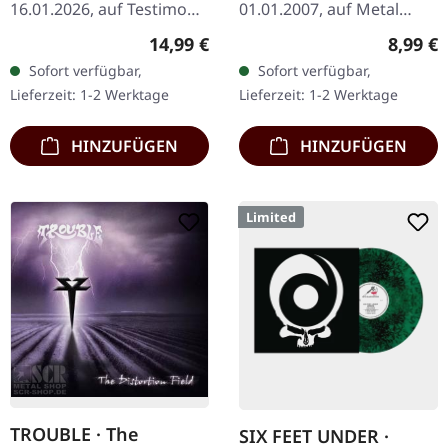
16.01.2026, auf Testimony
01.01.2007, auf Metal
Records. Grüne Musik-
Blade Records. CD im
Regulärer Preis:
Regulär
14,99 €
8,99 €
Kassette mit Insert. Die
Jewelcase. Die
Sofort verfügbar,
Sofort verfügbar,
Schweizer Metal-Giganten
schwedischen Death
Lieferzeit: 1-2 Werktage
Lieferzeit: 1-2 Werktage
Total Annihilation…
Metal-Legenden Vomitory
liefern mit…
HINZUFÜGEN
HINZUFÜGEN
Limited
TROUBLE · The
SIX FEET UNDER ·