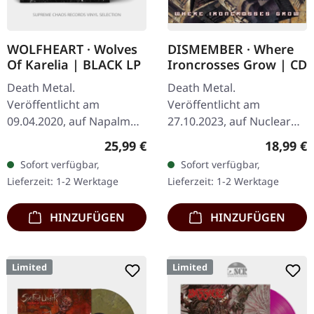
WOLFHEART · Wolves
DISMEMBER · Where
Of Karelia | BLACK LP
Ironcrosses Grow | CD
Death Metal.
Death Metal.
Veröffentlicht am
Veröffentlicht am
09.04.2020, auf Napalm
27.10.2023, auf Nuclear
Records. Schwarzes Vinyl.
Blast Records. Jewelcase
Regulärer Preis:
Reguläre
25,99 €
18,99 €
Wolfheart liefern mit
CD. Die schwedischen
Sofort verfügbar,
Sofort verfügbar,
„Wolves Of Karelia" ein
Death Metal-Legenden
Lieferzeit: 1-2 Werktage
Lieferzeit: 1-2 Werktage
vernichtendes…
Dismember kehren mit…
HINZUFÜGEN
HINZUFÜGEN
Limited
Limited