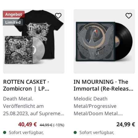
Angebot
Limited
ROTTEN CASKET ·
IN MOURNING · The
Zombicron | LP
Immortal (Re-Release)
BUNDLE
| BLACK LP
Death Metal.
Melodic Death
Veröffentlicht am
Metal/Progressive
25.08.2023, auf Supreme
Metal/Doom Metal.
Chaos Records.
Veröffentlicht am
Verkaufspreis:
Regulärer Preis:
Reguläre
40,49 €
24,99 €
44,99 €
(-10%)
EXKLUSIVES PREORDER
27.03.2026, auf Supreme
Sofort verfügbar,
Sofort verfügbar,
BUDNLE! Die ersten 50
Chaos Records.