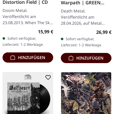
Distortion Field | CD
Warpath | GREEN
BLACK MARBLED LP
Doom Metal.
Death Metal.
Veröffentlicht am
Veröffentlicht am
23.08.2013. When The Sky
28.04.2026, auf Metal
Comes Down 5:26
Blade Records.
Regulärer Preis:
15,99 €
Reguläre
26,99 €
Paranoia Conspiracy 3:49
Grün/schwarzes
Sofort verfügbar,
Sofort verfügbar,
The Broken Have Spoken
marmoriertes Vinyl im
Lieferzeit: 1-2 Werktage
Lieferzeit: 1-2 Werktage
3:55 Sink Or Swim 5:38
Standard-Cover. Limitiert
One…
auf 500 Exemplare.…
HINZUFÜGEN
HINZUFÜGEN