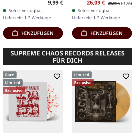
Regulärer Preis:
Verkaufspreis:
Regulärer Preis:
9,99 €
26,09 €
28,99 €
(-10%)
Saint Vitus kehren mit
Transparentes rotes Vinyl
Sofort verfügbar,
Sofort verfügbar,
"Lillie: F-65" zurück, einem
mit schwarzen Splattern
Lieferzeit: 1-2 Werktage
Lieferzeit: 1-2 Werktage
vernichtenden…
im Standard-Cover.
Master…
HINZUFÜGEN
HINZUFÜGEN
SUPREME CHAOS RECORDS RELEASES
FÜR DICH
Rare
Limited
Limited
Exclusive
Exclusive