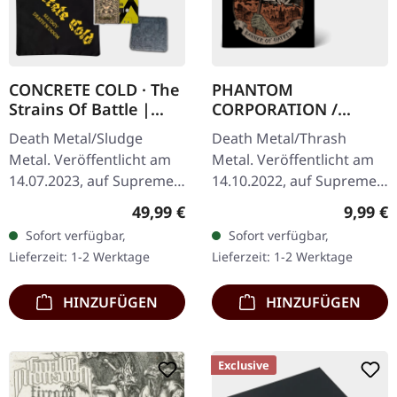
CONCRETE COLD · The
PHANTOM
Strains Of Battle |
CORPORATION /
VINYL BUNDLE
HARROWED · Split |
Death Metal/Sludge
Death Metal/Thrash
DIGIPAK CD
Metal. Veröffentlicht am
Metal. Veröffentlicht am
14.07.2023, auf Supreme
14.10.2022, auf Supreme
Chaos Records. SCR-
Chaos Records. Wende-
Regulärer Preis:
Regulär
49,99 €
9,99 €
exklusives Bundle, 50
DigiPak mit je einer Band
Sofort verfügbar,
Sofort verfügbar,
Exemplare, bestehend
auf einer Seite und 8-
Lieferzeit: 1-2 Werktage
Lieferzeit: 1-2 Werktage
aus: · Gelbes Vinyl…
seitigem…
HINZUFÜGEN
HINZUFÜGEN
Exclusive