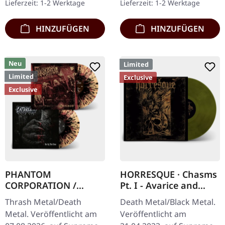
Lieferzeit: 1-2 Werktage
Lieferzeit: 1-2 Werktage
nummerierten Exemplare
Schwarzes Vinyl mit
kommen mit…
Insert. Zweite Auflage…
HINZUFÜGEN
HINZUFÜGEN
Neu
Limited
Limited
Exclusive
Exclusive
PHANTOM
HORRESQUE · Chasms
CORPORATION /
Pt. I - Avarice and
CATBREATH ·
Retribution |
Thrash Metal/Death
Death Metal/Black Metal.
Commando / Die By
YELLOW/BLACK LP
Metal. Veröffentlicht am
Veröffentlicht am
The Claw |