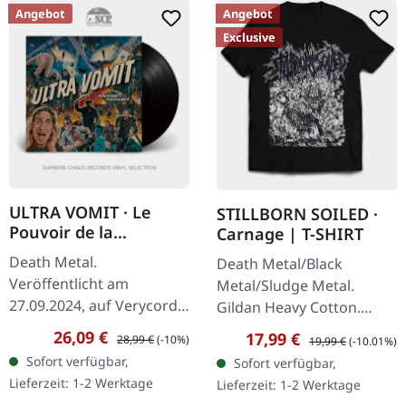
Angebot
Angebot
Exclusive
ULTRA VOMIT · Le
STILLBORN SOILED ·
Pouvoir de la
Carnage | T-SHIRT
Puissance | BLACK LP
Death Metal.
Death Metal/Black
Veröffentlicht am
Metal/Sludge Metal.
27.09.2024, auf Verycords.
Gildan Heavy Cotton.
Schwarzes Vinyl. Nach
100% Baumwolle.
Verkaufspreis:
Regulärer Preis:
26,09 €
Verkaufspreis:
Regulärer Preis:
17,99 €
28,99 €
(-10%)
19,99 €
(-10.01%)
dem phänomenalen
Sofort verfügbar,
Sofort verfügbar,
Erfolg ihres goldenen
Lieferzeit: 1-2 Werktage
Lieferzeit: 1-2 Werktage
Albums "Panzer