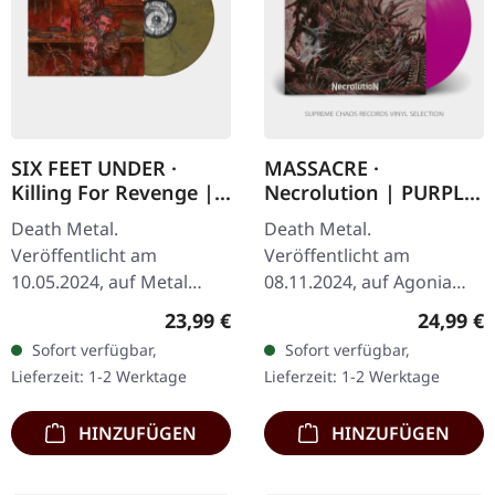
SIX FEET UNDER ·
MASSACRE ·
Killing For Revenge |
Necrolution | PURPLE
KHAKI BROWN
LP
Death Metal.
Death Metal.
MARBLED LP
Veröffentlicht am
Veröffentlicht am
10.05.2024, auf Metal
08.11.2024, auf Agonia
Blade Records.
Records. Purple Vinyl.
Regulärer Preis:
Reguläre
23,99 €
24,99 €
Khaki/braun
Limitiert auf 200 Stück.
Sofort verfügbar,
Sofort verfügbar,
marmoriertes Vinyl im
"Necrolution" von
Lieferzeit: 1-2 Werktage
Lieferzeit: 1-2 Werktage
Standard-Cover. Limitiert
Massacre ist eine
auf 300 Stück. Six…
kraftvolle…
HINZUFÜGEN
HINZUFÜGEN